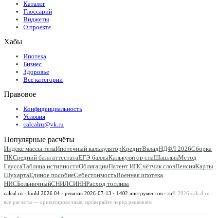
Каталог
Глоссарий
Виджеты
О проекте
Хабы
Ипотека
Бизнес
Здоровье
Все категории
Правовое
Конфиденциальность
Условия
calcalru@vk.ru
Популярные расчёты
Индекс массы тела
Ипотечный калькулятор
Кредит
Вклад
НДФЛ 2026
Сборка
ПК
Средний балл аттестата
ЕГЭ баллы
Калькулятор сна
Шашлык
Метод
Гаусса
Таблица истинности
Облигации
Патент ИП
Счётчик слов
Пенсия
Карты
Шухарта
Единое пособие
Себестоимость
Военная ипотека
НИС
Больничный
СНИЛС
ИНН
Расход топлива
calcal.ru · build 2026.04 · ревизия
2026-07-13
·
1402
инструментов · ru
©
2026
calcal.ru ·
все расчёты — ориентировочные, проверяйте перед решением