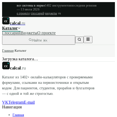
все системы в норме
1402
инструментов
последняя ревизия
—
13 июля 2026
о проекте
·
глоссарий
·
виджеты
·
ru
cc
calcal
.ru
Каталог
Глоссарий
Виджеты
О проекте
Найти
⌘K
Главная
›
Каталог
Загрузка каталога…
cc
calcal
.ru
Каталог из
1402
+ онлайн-калькуляторов с проверяемыми
формулами, ссылками на первоисточники и открытым
кодом. Для пациентов, студентов, прорабов и бухгалтеров
— с одной и той же строгостью.
VK
Telegram
E-mail
Навигация
Главная