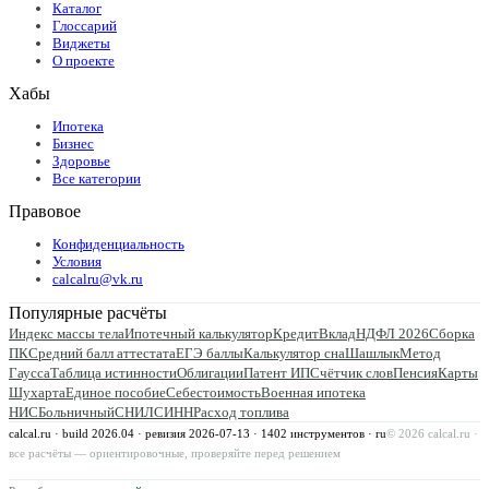
Каталог
Глоссарий
Виджеты
О проекте
Хабы
Ипотека
Бизнес
Здоровье
Все категории
Правовое
Конфиденциальность
Условия
calcalru@vk.ru
Популярные расчёты
Индекс массы тела
Ипотечный калькулятор
Кредит
Вклад
НДФЛ 2026
Сборка
ПК
Средний балл аттестата
ЕГЭ баллы
Калькулятор сна
Шашлык
Метод
Гаусса
Таблица истинности
Облигации
Патент ИП
Счётчик слов
Пенсия
Карты
Шухарта
Единое пособие
Себестоимость
Военная ипотека
НИС
Больничный
СНИЛС
ИНН
Расход топлива
calcal.ru · build 2026.04 · ревизия
2026-07-13
·
1402
инструментов · ru
©
2026
calcal.ru ·
все расчёты — ориентировочные, проверяйте перед решением