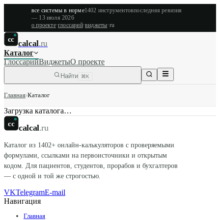
все системы в норме
1402
инструментов
последняя ревизия
—
13 июля 2026
о проекте
·
глоссарий
·
виджеты
·
ru
cc
calcal
.ru
Каталог
Глоссарий
Виджеты
О проекте
Найти
⌘K
Главная
›
Каталог
Загрузка каталога…
cc
calcal
.ru
Каталог из
1402
+ онлайн-калькуляторов с проверяемыми
формулами, ссылками на первоисточники и открытым
кодом. Для пациентов, студентов, прорабов и бухгалтеров
— с одной и той же строгостью.
VK
Telegram
E-mail
Навигация
Главная