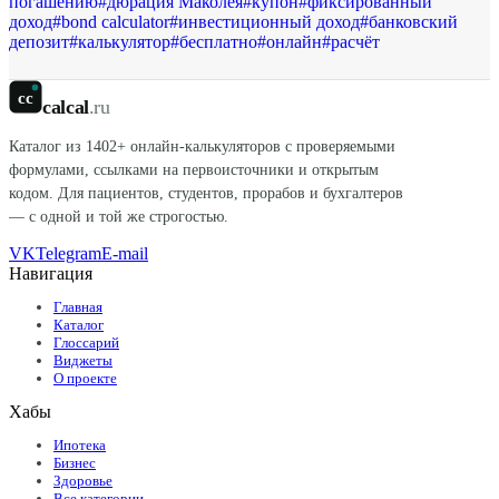
погашению
#
дюрация Маколея
#
купон
#
фиксированный
доход
#
bond calculator
#
инвестиционный доход
#
банковский
депозит
#
калькулятор
#
бесплатно
#
онлайн
#
расчёт
cc
calcal
.ru
Каталог из
1402
+ онлайн-калькуляторов с проверяемыми
формулами, ссылками на первоисточники и открытым
кодом. Для пациентов, студентов, прорабов и бухгалтеров
— с одной и той же строгостью.
VK
Telegram
E-mail
Навигация
Главная
Каталог
Глоссарий
Виджеты
О проекте
Хабы
Ипотека
Бизнес
Здоровье
Все категории