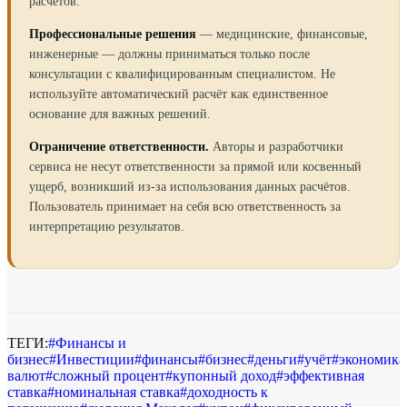
расчётов.
Профессиональные решения
— медицинские, финансовые,
инженерные — должны приниматься только после
консультации с квалифицированным специалистом. Не
используйте автоматический расчёт как единственное
основание для важных решений.
Ограничение ответственности.
Авторы и разработчики
сервиса не несут ответственности за прямой или косвенный
ущерб, возникший из-за использования данных расчётов.
Пользователь принимает на себя всю ответственность за
интерпретацию результатов.
ТЕГИ:
#
Финансы и
бизнес
#
Инвестиции
#
финансы
#
бизнес
#
деньги
#
учёт
#
экономика
валют
#
сложный процент
#
купонный доход
#
эффективная
ставка
#
номинальная ставка
#
доходность к