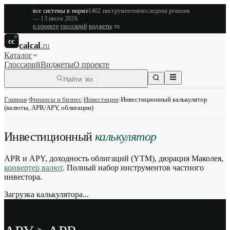
все системы в норме
1402
инструментов
последняя ревизия
—
13 июля 2026
о проекте
·
глоссарий
·
виджеты
·
ru
cc
calcal
.ru
Каталог
Глоссарий
Виджеты
О проекте
Найти
⌘K
Главная
›
Финансы и бизнес
›
Инвестиции
›
Инвестиционный калькулятор
(валюты, APR/APY, облигации)
Инвестиционный
калькулятор
APR и APY, доходность облигаций (YTM), дюрация Маколея,
конвертер валют
. Полный набор инструментов частного
инвестора.
Загрузка калькулятора...