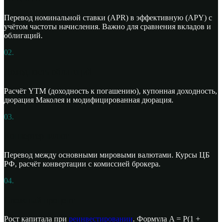
Перевод номинальной ставки (APR) в эффективную (APY) с
учётом частоты начисления. Важно для сравнения вкладов и
облигаций.
02.
Доходность облигаций
Расчёт YTM (доходность к погашению), купонная доходность,
дюрация Маколея и модифицированная дюрация.
03.
Конвертер валют
Перевод между основными мировыми валютами. Курсы ЦБ
РФ, расчёт конвертации с комиссией брокера.
04.
Сложный процент
Рост капитала при
реинвестировании
. Формула A = P(1 +