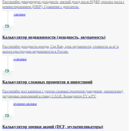
Рассчитайте дивидендную доходность, чистый доход после НДФЛ, прогноз роста с
реинвестированием (DRIP). Сравнение с депозитом.
/
dividend-calculator
Калькулятор недвижимости (доходность, окупаемость)
Рассчитайте доходность аренды, Cap Rate, срок окупаемости, стоимость за м² и
налоги при продаже недвижимости в России.
/
real-estate-calculator
Калькулятор сложных процентов и инвестиций
Рассчитайте рост капитала с учетом сложных процентов (ежедневно, ежемесячно),
регулярных пополнений и ставку CAGR. Калькулятор FV и PV.
/
compound-interest-calculator
Калькулятор оценки акций (DCF, мультипликаторы)