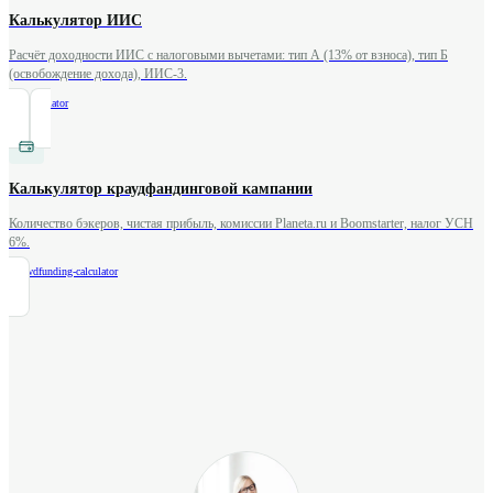
Калькулятор ИИС
Расчёт доходности ИИС с налоговыми вычетами: тип А (13% от взноса), тип Б
(освобождение дохода), ИИС-3.
/
iis-calculator
Калькулятор краудфандинговой кампании
Количество бэкеров, чистая прибыль, комиссии Planeta.ru и Boomstarter, налог УСН
6%.
/
crowdfunding-calculator