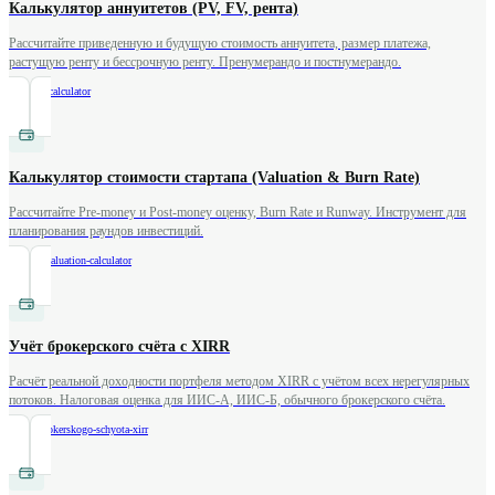
Калькулятор аннуитетов (PV, FV, рента)
Рассчитайте приведенную и будущую стоимость аннуитета, размер платежа,
растущую ренту и бессрочную ренту. Пренумерандо и постнумерандо.
/
annuity-calculator
Калькулятор стоимости стартапа (Valuation & Burn Rate)
Рассчитайте Pre-money и Post-money оценку, Burn Rate и Runway. Инструмент для
планирования раундов инвестиций.
/
startup-valuation-calculator
Учёт брокерского счёта с XIRR
Расчёт реальной доходности портфеля методом XIRR с учётом всех нерегулярных
потоков. Налоговая оценка для ИИС-А, ИИС-Б, обычного брокерского счёта.
/
uchet-brokerskogo-schyota-xirr