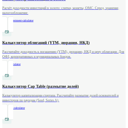
Расчёт доходности инвестиций в золото: слитки, монеты, ОМС. Спред, хранение,
налогообложение.
/
gold-investment-calculator
Калькулятор облигаций (YTM, дюрация, НКД)
Рассчитайте доходность к погашению (YTM), дюрацию, НКД и цену облигации. Для
ОФЗ, корпоративных и муниципальных бондов.
/
bond-calculator
Калькулятор Cap Table (размытие долей)
Калькулятор капитализации стартапа. Рассчитайте размытие долей основателей и
инвесторов по раундам (Seed, Series A).
/
cap-table-calculator