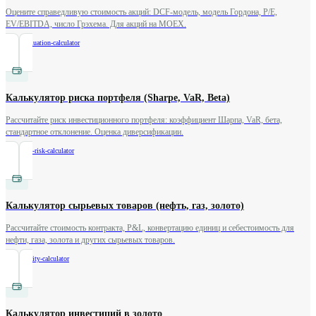
Оцените справедливую стоимость акций: DCF-модель, модель Гордона, P/E,
EV/EBITDA, число Грэхема. Для акций на MOEX.
/
stock-valuation-calculator
Калькулятор риска портфеля (Sharpe, VaR, Beta)
Рассчитайте риск инвестиционного портфеля: коэффициент Шарпа, VaR, бета,
стандартное отклонение. Оценка диверсификации.
/
portfolio-risk-calculator
Калькулятор сырьевых товаров (нефть, газ, золото)
Рассчитайте стоимость контракта, P&L, конвертацию единиц и себестоимость для
нефти, газа, золота и других сырьевых товаров.
/
commodity-calculator
Калькулятор инвестиций в золото