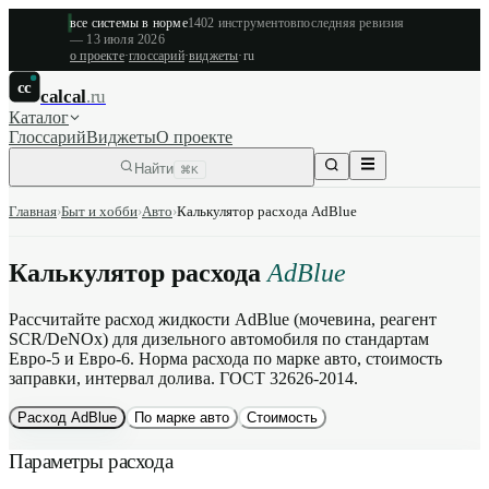
все системы в норме
1402
инструментов
последняя ревизия
—
13 июля 2026
о проекте
·
глоссарий
·
виджеты
·
ru
cc
calcal
.ru
Каталог
Глоссарий
Виджеты
О проекте
Найти
⌘K
Главная
›
Быт и хобби
›
Авто
›
Калькулятор расхода AdBlue
Калькулятор расхода
AdBlue
Рассчитайте расход жидкости AdBlue (мочевина, реагент
SCR/DeNOx) для дизельного автомобиля по стандартам
Евро-5 и Евро-6. Норма расхода по марке авто, стоимость
заправки, интервал долива. ГОСТ 32626-2014.
Расход AdBlue
По марке авто
Стоимость
Параметры расхода