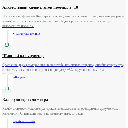
Алкогольный калькулятор промилле (18+)
Промилле по формуле Видмарка: пол, вес, напитки, время — текущая концентрация
и когда алкоголь выведется полностью. Не даёт разрешения садиться за руль:
безопасен только 0 ‰.
/
alkogolnyj-kalkulyator-promille
Шинный калькулятор
Сравнение двух размеров шин в масштабе: изменение клиренса, ошибка спидометра,
совместимость дисков и вердикт по допуску ±3% наружного диаметра.
/
shinnyj-kalkulyator
Калькулятор техосмотра
Расчёт стоимости техосмотра, сроков прохождения и необходимых документов.
Категории ТС, периодичность по возрасту авто, штрафы.
/
vehicle-inspection-calculator