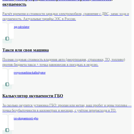
окупаемость
Расчёт времени и стоимости зарядки электромобиля, сравнение с ДВС, запас хода и
окупаемость. Актуальные тарифы ЭЗС в России.
/
ev-charging-calculator
Такси или своя машина
Полная годовая стоимость владения авто (амортизация, страховки, ТО, топливо)
против бюджета такси + точка равновесия в поездках в неделю.
/
taksi-ili-svoya-mashina-kalkulyator
Калькулятор окупаемости ГБО
За сколько окупится установка ГБО: пропан или метан, ваш пробег и цены топлива —
точка безубыточности в километрах и месяцах, с учётом перерасхода и ТО.
/
kalkulyator-okupaemosti-gbo