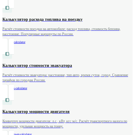
Калькулятор расхода топлива на поездку
Расчёт стоимости поездки на автомобиле: расход топлива, стоимость бензина,
расстояние. Популярные маршруты по России.
/
trip-fuel-calculator
Калькулятор стоимости эвакуатора
Расчёт стоимости эвакуатора: расстояние, тип авто, время суток, город. Сравнение
тарифов по городам России.
/
tow-truck-calculator
Калькулятор мощности двигателя
Конвертер мощности двигателя: л.с., кВт, кгс·м/с. Расчёт транспортного налога по
мощности, удельная мощность на тонну.
/
engine-power-calculator