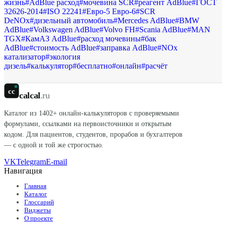
жизнь
#
AdBlue расход
#
мочевина SCR
#
реагент AdBlue
#
ГОСТ
32626-2014
#
ISO 22241
#
Евро-5 Евро-6
#
SCR
DeNOx
#
дизельный автомобиль
#
Mercedes AdBlue
#
BMW
AdBlue
#
Volkswagen AdBlue
#
Volvo FH
#
Scania AdBlue
#
MAN
TGX
#
КамАЗ AdBlue
#
расход мочевины
#
бак
AdBlue
#
стоимость AdBlue
#
заправка AdBlue
#
NOx
катализатор
#
экология
дизель
#
калькулятор
#
бесплатно
#
онлайн
#
расчёт
cc
calcal
.ru
Каталог из
1402
+ онлайн-калькуляторов с проверяемыми
формулами, ссылками на первоисточники и открытым
кодом. Для пациентов, студентов, прорабов и бухгалтеров
— с одной и той же строгостью.
VK
Telegram
E-mail
Навигация
Главная
Каталог
Глоссарий
Виджеты
О проекте