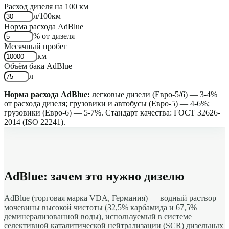
Расход дизеля на 100 км
л/100км
Норма расхода AdBlue
% от дизеля
Месячный пробег
км
Объём бака AdBlue
л
Норма расхода AdBlue:
легковые дизели (Евро-5/6) — 3-4%
от расхода дизеля; грузовики и автобусы (Евро-5) — 4-6%;
грузовики (Евро-6) — 5-7%. Стандарт качества: ГОСТ 32626-
2014 (ISO 22241).
AdBlue: зачем это нужно дизелю
AdBlue (торговая марка VDA, Германия) — водный раствор
мочевины высокой чистоты (32,5% карбамида и 67,5%
деминерализованной воды), используемый в системе
селективной каталитической нейтрализации (SCR) дизельных