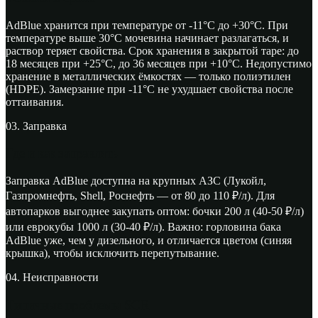
AdBlue хранится при температуре от -11°C до +30°C. При
температуре выше 30°C мочевина начинает разлагаться, и
раствор теряет свойства. Срок хранения в закрытой таре: до
18 месяцев при +25°C, до 36 месяцев при +10°C. Недопустимо
хранение в металлических ёмкостях — только полиэтилен
(HDPE). Замерзание при -11°C не ухудшает свойства после
оттаивания.
03. Заправка
Где и как заправлять
Заправка AdBlue доступна на крупных АЗС (Лукойл,
Газпромнефть, Shell, Роснефть — от 80 до 110
₽
/л). Для
автопарков выгоднее закупать оптом: бочки 200 л (40-50
₽
/л)
или еврокубы 1000 л (30-40
₽
/л). Важно: горловина бака
AdBlue уже, чем у дизельного, и отличается цветом (синяя
крышка), чтобы исключить перепутывание.
04. Неисправности
Типичные проблемы SCR