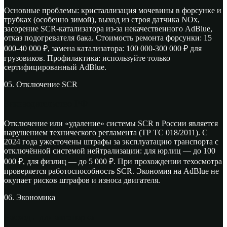
Основные проблемы: кристаллизация мочевины в форсунке и
трубках (особенно зимой), выход из строя датчика NOx,
засорение SCR-катализатора из-за некачественного AdBlue,
отказ подогревателя бака. Стоимость ремонта форсунки: 15
000-40 000
₽
, замена катализатора: 100 000-300 000
₽
для
грузовиков. Профилактика: используйте только
сертифицированный AdBlue.
05. Отключение SCR
Законодательство РФ
Отключение или «удаление» системы SCR в России является
нарушением технического регламента (ТР ТС 018/2011). С
2024 года ужесточены штрафы за эксплуатацию транспорта с
отключённой системой нейтрализации: для юрлиц — до 100
000
₽
, для физлиц — до 5 000
₽
. При прохождении техосмотра
проверяется работоспособность SCR. Экономия на AdBlue не
окупает рисков штрафов и износа двигателя.
06. Экономика
Расходы для автопарка