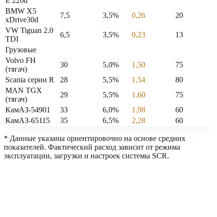
E 220d
BMW X5
7,5
3,5%
0,26
20
xDrive30d
VW Tiguan 2.0
6,5
3,5%
0,23
13
TDI
Грузовые
Volvo FH
30
5,0%
1,50
75
(тягач)
Scania серии R
28
5,5%
1,54
80
MAN TGX
29
5,5%
1,60
75
(тягач)
КамАЗ-54901
33
6,0%
1,98
60
КамАЗ-65115
35
6,5%
2,28
60
* Данные указаны ориентировочно на основе средних
показателей. Фактический расход зависит от режима
эксплуатации, загрузки и настроек системы SCR.