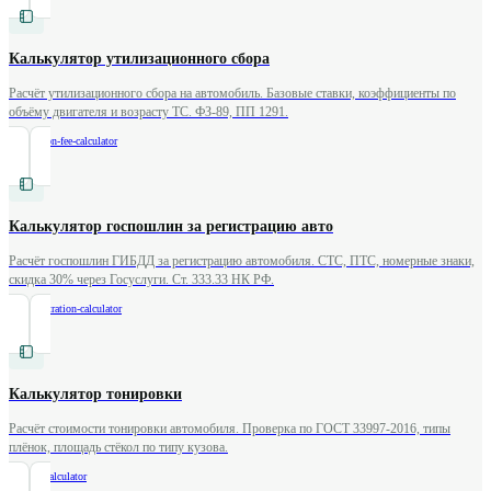
Калькулятор утилизационного сбора
Расчёт утилизационного сбора на автомобиль. Базовые ставки, коэффициенты по
объёму двигателя и возрасту ТС. ФЗ-89, ПП 1291.
/
utilization-fee-calculator
Калькулятор госпошлин за регистрацию авто
Расчёт госпошлин ГИБДД за регистрацию автомобиля. СТС, ПТС, номерные знаки,
скидка 30% через Госуслуги. Ст. 333.33 НК РФ.
/
car-registration-calculator
Калькулятор тонировки
Расчёт стоимости тонировки автомобиля. Проверка по ГОСТ 33997-2016, типы
плёнок, площадь стёкол по типу кузова.
/
tinting-calculator