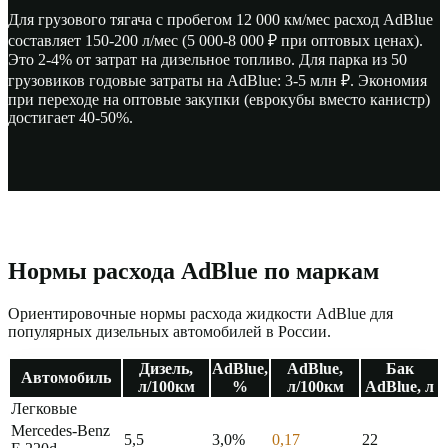
Для грузового тягача с пробегом 12 000 км/мес расход AdBlue
составляет 150-200 л/мес (5 000-8 000
₽
при оптовых ценах).
Это 2-4% от затрат на дизельное топливо. Для парка из 50
грузовиков годовые затраты на AdBlue: 3-5 млн
₽
. Экономия
при переходе на оптовые закупки (еврокубы вместо канистр)
достигает 40-50%.
Нормы расхода AdBlue по маркам
Ориентировочные нормы расхода жидкости AdBlue для
популярных дизельных автомобилей в России.
Дизель,
AdBlue,
AdBlue,
Бак
Автомобиль
л/100км
%
л/100км
AdBlue, л
Легковые
Mercedes-Benz
5,5
3,0%
0,17
22