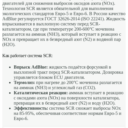
двигателей для снижения выбросов оксидов азота (NOx).
Технология SCR является обязательной для выполнения
экологических стандартов Евро-5 и Евро-6. В России качество
AdBlue регулируется ГОСТ 32626-2014 (ISO 22241). Жидкость
впрыскивается в выхлопную систему перед SCR-
катализатором, где при температуре 200-600°C мочевина
разлагается на аммиак (NH3), который вступает в реакцию с
NOx и превращает их в безвредный азот (N2) и водяной пар
(H2O).
Как работает система SCR:
Впрыск AdBlue:
жидкость подаётся форсункой в
выхлопной тракт перед SCR-катализатором. Дозировка
управляется блоком ECU двигателя.
Термолиз:
при нагреве до 200°C мочевина разлагается
на аммиак (NH3) и углекислый газ (CO2).
Каталитическая реакция:
аммиак вступает в реакцию
с оксидами азота (NOx) на поверхности катализатора,
превращая их в безвредный азот (N2) и воду (H2O).
Эффективность:
система SCR снижает выбросы NOx
на 85-95%, обеспечивая соответствие нормам Евро-5 и
Евро-6.