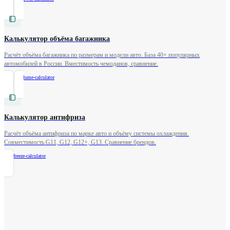
Калькулятор объёма багажника
Расчёт объёма багажника по размерам и модели авто. База 40+ популярных
автомобилей в России. Вместимость чемоданов, сравнение.
/
trunk-volume-calculator
Калькулятор антифриза
Расчёт объёма антифриза по марке авто и объёму системы охлаждения.
Совместимость G11, G12, G12+, G13. Сравнение брендов.
/
antifreeze-calculator