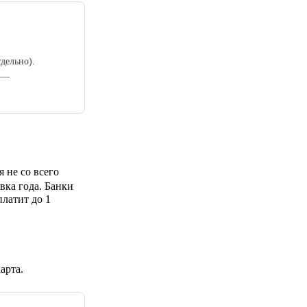
дельно).
) —
 не со всего
вка года. Банки
латит до 1
арта.