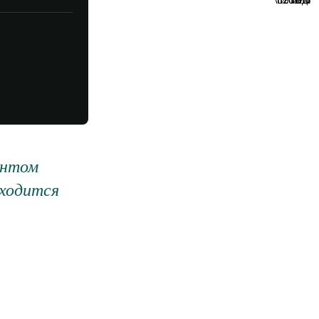
ентом
иходится