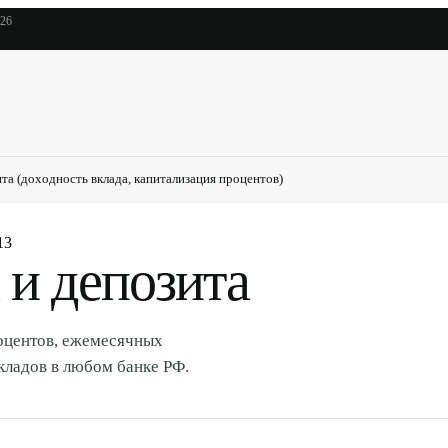
026
ита (доходность вклада, капитализация процентов)
13
 и депозита
роцентов, ежемесячных
кладов в любом банке РФ.