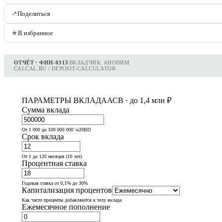
↗
Поделиться
★
В избранное
ОТЧЁТ · ФИН-0313
|
ВКЛАДЧИК: АНОНИМ
CALCAL.RU / DEPOSIT-CALCULATOR
ПАРАМЕТРЫ ВКЛАДА
АСВ · до 1,4 млн ₽
Сумма вклада
От 1 000 до 100 000 000 \u20BD
Срок вклада
От 1 до 120 месяцев (10 лет)
Процентная ставка
Годовая ставка от 0,1% до 30%
Капитализация процентов
Как часто проценты добавляются к телу вклада
Ежемесячное пополнение