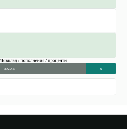
МЫ
вклад / пополнения / проценты
ВКЛАД
%