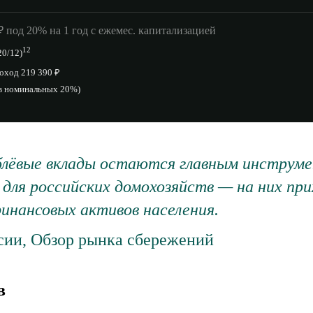
 под 20% на 1 год с ежемес. капитализацией
12
20/12)
доход 219 390 ₽
в номинальных 20%)
блёвые вклады остаются главным инструм
для российских домохозяйств — на них пр
инансовых активов населения.
сии, Обзор рынка сбережений
в