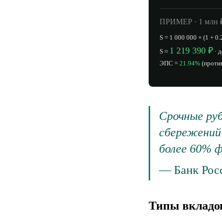
ПРИМЕР · 1 млн ₽
S = 1 000 000 × (1 + 0.
1 219 390 ₽
S ≈
· 
ЭПС =
21.94%
(проти
Срочные ру
сбережений 
более 60% ф
—
Банк Рос
Типы вкладо