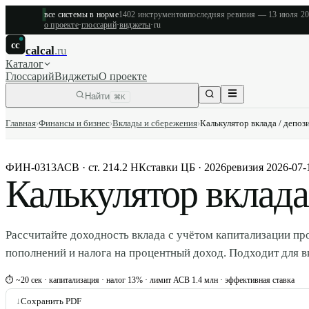
все системы в норме
1402
инструментов
последняя ревизия —
13 июля 2
о проекте
·
глоссарий
·
виджеты
·
ru
cc
calcal
.ru
Каталог
Глоссарий
Виджеты
О проекте
Найти
⌘K
Главная
›
Финансы и бизнес
›
Вклады и сбережения
›
Калькулятор вклада / депоз
ФИН-0313
АСВ · ст. 214.2 НК
ставки ЦБ · 2026
ревизия
2026-07-
Калькулятор вклада
Рассчитайте доходность вклада с учётом капитализации п
пополнений и налога на процентный доход. Подходит для в
⏱ ~20 сек · капитализация · налог 13% · лимит АСВ 1.4 млн · эффективная ставка
↓
Сохранить PDF