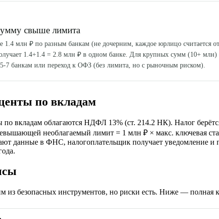
сумму свыше лимита
е 1.4 млн ₽ по разным банкам (не дочерним, каждое юрлицо считается от
олучает 1.4+1.4 = 2.8 млн ₽ в одном банке. Для крупных сумм (10+ млн
5-7 банкам или переход к ОФЗ (без лимита, но с рыночным риском).
центы по вкладам
 по вкладам облагаются НДФЛ 13% (ст. 214.2 НК). Налог берётся
ревышающей необлагаемый лимит = 1 млн ₽ × макс. ключевая ста
ают данные в ФНС, налогоплательщик получает уведомление и п
года.
нсы
им из безопасных инструментов, но риски есть. Ниже — полная к