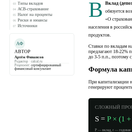
В
Вклад (депо
Типы вкладов
03
АСВ-страхование
04
обязуется во
Налог на проценты
05
«О страхова
Риски и нюансы
06
Источники
населения в российс
07
продуктов.
АФ
Ставки по вкладам н
предлагают 18-22% п
АВТОР
до 3-5 п.п., поэтому 
Артём Финансов
Редактор · calcal.ru
Рецензент:
сертифицированный
Формула кап
финансовый консультант
При капитализации н
генерируют процент
СЛОЖНЫЙ ПРО
S =
P × (1 +
P — вклад, r — годовая 