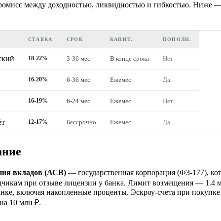
омисс между доходностью, ликвидностью и гибкостью. Ниже — 
СТАВКА
СРОК
КАПИТ.
ПОПОЛН.
ский
18-22%
3-36 мес.
В конце срока
Нет
16-20%
6-36 мес.
Ежемес.
Да
16-19%
6-24 мес.
Ежемес.
Нет
ёт
12-17%
Бессрочно
Ежемес.
Да
ание
ния вкладов (АСВ)
— государственная корпорация (ФЗ-177), кот
адчикам при отзыве лицензии у банка. Лимит возмещения — 1.4 м
анке, включая накопленные проценты. Эскроу-счета при покупке
на 10 млн ₽.