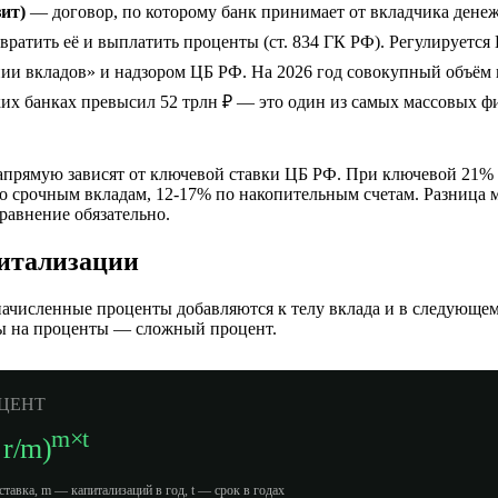
зит)
— договор, по которому банк принимает от вкладчика дене
звратить её и выплатить проценты (ст. 834 ГК РФ). Регулируется
нии вкладов» и надзором ЦБ РФ. На 2026 год совокупный объём 
ких банках превысил 52 трлн ₽ — это один из самых массовых 
апрямую зависят от ключевой ставки ЦБ РФ. При ключевой 21%
о срочным вкладам, 12-17% по накопительным счетам. Разница
сравнение обязательно.
итализации
ачисленные проценты добавляются к телу вклада и в следующе
ы на проценты — сложный процент.
ЦЕНТ
m×t
 r/m)
ставка, m — капитализаций в год, t — срок в годах