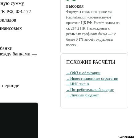
жную сумму,
высокая
 ГК РФ, ФЗ-177
Формулы сложного процента
(capitalization) соответствуют
вкладов
практике ЦБ РФ. Расчёт налога по
финансовых
ст. 214.2 НК. Расхождение с
реальным графиком банка — не
более 0.1% за счёт округления
копеек.
 банки
 между банками —
ПОХОЖИЕ РАСЧЁТЫ
→
ОФЗ и облигации
→
Инвестиционные стратегии
→
ИИС тип А
м периоде
→
Потребительский кредит
→
Личный бюджет
\u20BD
\u20BD
% год.
мес.
%