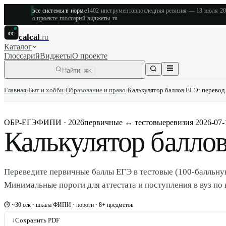
все системы в норме
1402
инструментов
последняя ревизия —
13 июля 2
о проекте
·
глоссарий
·
виджеты
·
ru
cc
calcal
.ru
Каталог
Глоссарий
Виджеты
О проекте
Найти
⌘K
Главная
›
Быт и хобби
›
Образование и право
›
Калькулятор баллов ЕГЭ: перевод
ОБР-ЕГЭ
ФИПИ · 2026
первичные ↔ тестовые
ревизия
2026-07-
Калькулятор балло
Переведите первичные баллы ЕГЭ в тестовые (100-балльн
Минимальные пороги для аттестата и поступления в вуз по
⏱ ~30 сек · шкала ФИПИ · пороги · 8+ предметов
↓
Сохранить PDF