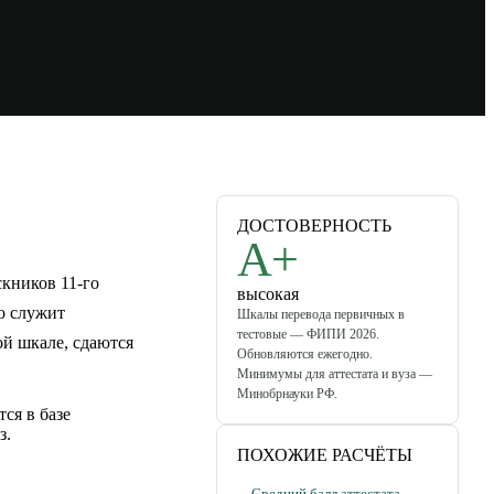
ДОСТОВЕРНОСТЬ
A+
кников 11-го
высокая
о служит
Шкалы перевода первичных в
тестовые — ФИПИ 2026.
ой шкале, сдаются
Обновляются ежегодно.
Минимумы для аттестата и вуза —
Минобрнауки РФ.
ся в базе
з.
ПОХОЖИЕ РАСЧЁТЫ
→
Средний балл аттестата