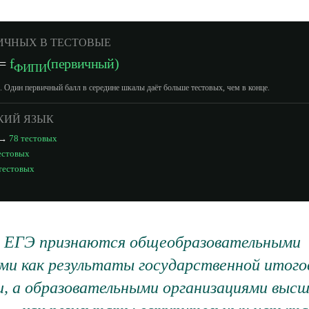
ИЧНЫХ В ТЕСТОВЫЕ
 =
f
(первичный)
ФИПИ
 Один первичный балл в середине шкалы даёт больше тестовых, чем в конце.
СКИЙ ЯЗЫК
) →
78 тестовых
естовых
тестовых
 ЕГЭ признаются общеобразовательными
ми как результаты государственной итого
, а образовательными организациями высш