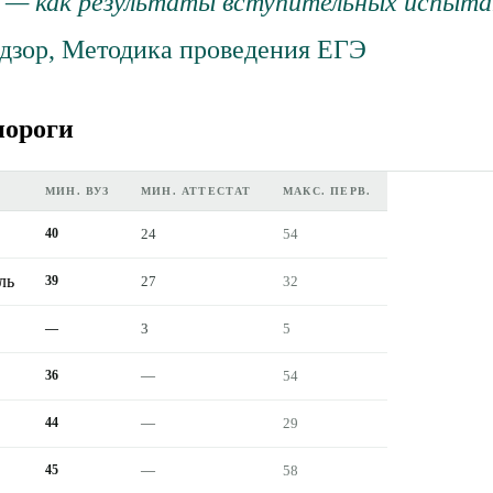
я — как результаты вступительных испыта
дзор, Методика проведения ЕГЭ
пороги
МИН. ВУЗ
МИН. АТТЕСТАТ
МАКС. ПЕРВ.
40
24
54
ль
39
27
32
—
3
5
36
—
54
44
—
29
45
—
58