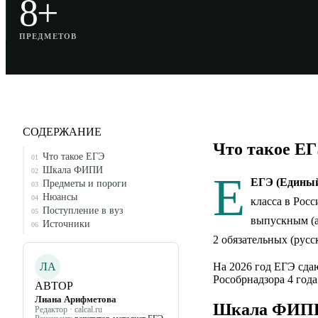
8+
ПРЕДМЕТОВ
СОДЕРЖАНИЕ
Что такое Е
Что такое ЕГЭ
01
Шкала ФИПИ
02
Е
ЕГЭ (Единый
Предметы и пороги
03
Нюансы
04
класса в Рос
Поступление в вуз
05
выпускным (а
Источники
06
2 обязательных (рус
ЛА
На 2026 год ЕГЭ сдаю
Рособрнадзора 4 год
АВТОР
Лиана Арифметова
Шкала ФИП
Редактор · calcal.ru