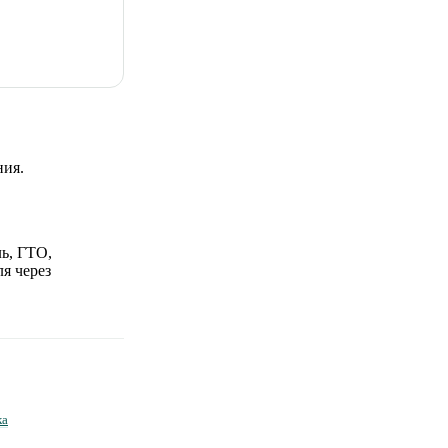
ния.
ь, ГТО,
я через
ка