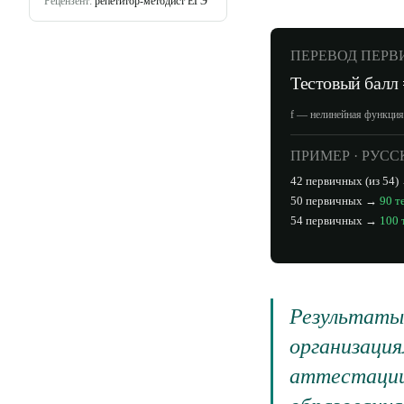
Рецензент:
репетитор-методист ЕГЭ
ПЕРЕВОД ПЕРВ
Тестовый балл
f — нелинейная функция.
ПРИМЕР · РУС
42 первичных (из 54
50 первичных →
90 т
54 первичных →
100 
Результаты
организация
аттестации