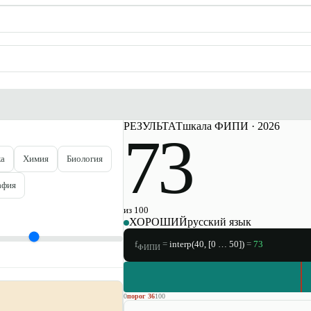
РЕЗУЛЬТАТ
шкала ФИПИ · 2026
73
ка
Химия
Биология
афия
из 100
ХОРОШИЙ
русский язык
f
=
interp(
40
, [0 …
50
])
=
73
ФИПИ
0
порог
36
100