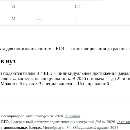
30
—
100
39
—
58
та для понимания системы ЕГЭ — от шкалирования до расписа
в вуз
уз подаются баллы 3-4 ЕГЭ + индивидуальные достижения (медал
ллов → конкурс на специальность. В 2026 г. подача — до 25 июл
 Можно в 5 вузов × 3 специальности = 15 направлений.
.
Рособрнадзор
.
obrnadzor.gov.ru
.
2026
.
↗ ссылка
 ЕГЭ
.
Федеральный институт педагогических измерений
.
fipi.ru
.
2026
.
↗ ссыл
 о минимальных баллах
.
Минобрнауки РФ
.
Официальный приказ
.
2024
.