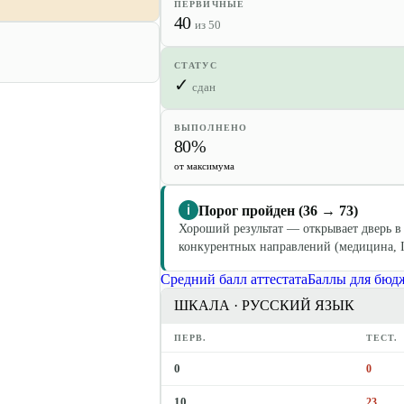
ПЕРВИЧНЫЕ
40
из 50
СТАТУС
✓
сдан
ВЫПОЛНЕНО
80%
от максимума
Порог пройден (36 → 73)
ℹ
Хороший результат — открывает дверь в
конкурентных направлений (медицина, IT
Средний балл аттестата
Баллы для бюд
ШКАЛА ·
РУССКИЙ ЯЗЫК
ПЕРВ.
ТЕСТ.
0
0
10
23