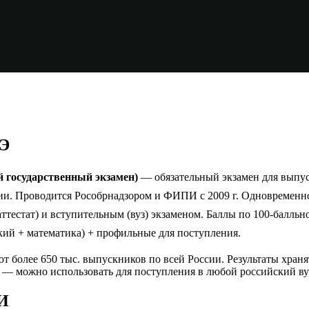
ГЭ
 государственный экзамен)
— обязательный экзамен для выпус
сии. Проводится Рособрнадзором и ФИПИ с 2009 г. Одновременн
ттестат) и вступительным (вуз) экзаменом. Баллы по 100-балльн
ский + математика) + профильные для поступления.
т более 650 тыс. выпускников по всей России. Результаты хранят
а — можно использовать для поступления в любой российский ву
И