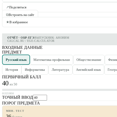
↗
Поделиться
⧉
Встроить на сайт
★
В избранное
ОТЧЁТ · ОБР-ЕГЭ
|
ВЫПУСКНИК: АНОНИМ
CALCAL.RU / EGE-CALCULATOR
ВХОДНЫЕ ДАННЫЕ
ПРЕДМЕТ
Русский язык
Математика профильная
Обществознание
Физи
История
Информатика
Литература
Английский язык
Геогр
ПЕРВИЧНЫЙ БАЛЛ
40
из
50
0
13
25
38
50
ТОЧНЫЙ ВВОД
ПОРОГ ПРЕДМЕТА
МИН. ТЕСТ
36
баллов