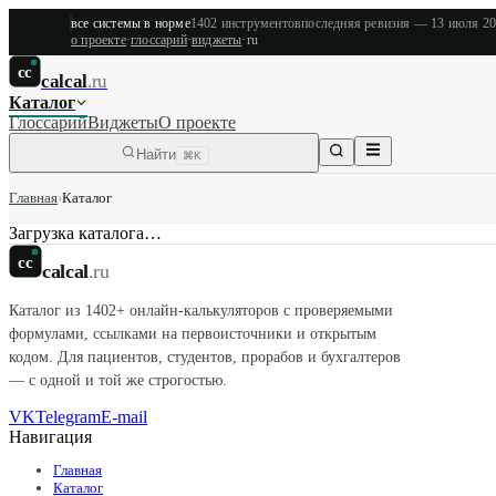
все системы в норме
1402
инструментов
последняя ревизия —
13 июля 2
о проекте
·
глоссарий
·
виджеты
·
ru
cc
calcal
.ru
Каталог
Глоссарий
Виджеты
О проекте
Найти
⌘K
Главная
›
Каталог
Загрузка каталога…
cc
calcal
.ru
Каталог из
1402
+ онлайн-калькуляторов с проверяемыми
формулами, ссылками на первоисточники и открытым
кодом. Для пациентов, студентов, прорабов и бухгалтеров
— с одной и той же строгостью.
VK
Telegram
E-mail
Навигация
Главная
Каталог