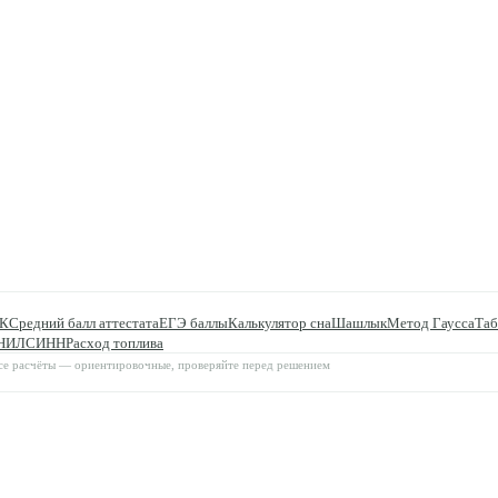
ПК
Средний балл аттестата
ЕГЭ баллы
Калькулятор сна
Шашлык
Метод Гаусса
Таб
НИЛС
ИНН
Расход топлива
 все расчёты — ориентировочные, проверяйте перед решением