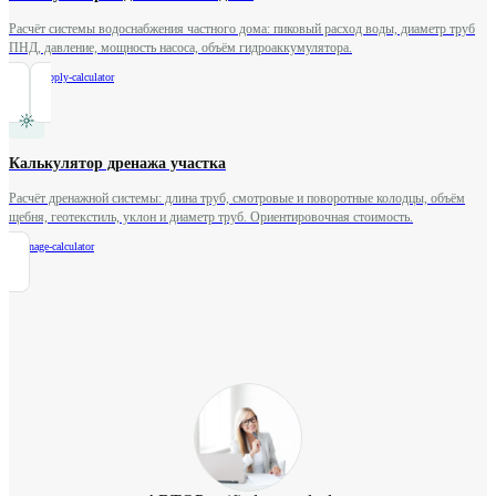
Расчёт системы водоснабжения частного дома: пиковый расход воды, диаметр труб
ПНД, давление, мощность насоса, объём гидроаккумулятора.
/
water-supply-calculator
Калькулятор дренажа участка
Расчёт дренажной системы: длина труб, смотровые и поворотные колодцы, объём
щебня, геотекстиль, уклон и диаметр труб. Ориентировочная стоимость.
/
drainage-calculator