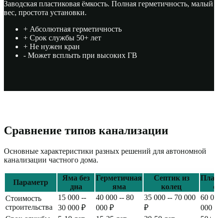
Заводская пластиковая ёмкость. Полная герметичность, малый
вес, простота установки.
+ Абсолютная герметичность
+ Срок службы 50+ лет
+ Не нужен кран
- Может всплыть при высоких ГВ
Сравнение типов канализации
Основные характеристики разных решений для автономной
канализации частного дома.
Яма без
Герметичная
Септик из
Пла
Параметр
дна
яма
колец
с
15 000 --
40 000 -- 80
35 000 -- 70 000
60 00
Стоимость
строительства
30 000 ₽
000 ₽
₽
000 