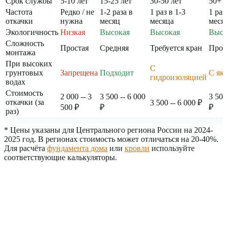
Срок службы
5-10 лет
15-25 лет
30-50 лет
50+ 
Частота
Редко / не
1-2 раза в
1 раз в 1-3
1 раз
откачки
нужна
месяц
месяца
меся
Экологичность
Низкая
Высокая
Высокая
Высо
Сложность
Простая
Средняя
Требуется кран
Прос
монтажа
При высоких
С
грунтовых
Запрещена
Подходит
С як
гидроизоляцией
водах
Стоимость
2 000 -- 3
3 500 -- 6 000
3 500
откачки (за
3 500 -- 6 000 ₽
500 ₽
₽
₽
раз)
* Цены указаны для Центрального региона России на 2024-
2025 год. В регионах стоимость может отличаться на 20-40%.
Для расчёта
фундамента дома
или
кровли
используйте
соответствующие калькуляторы.