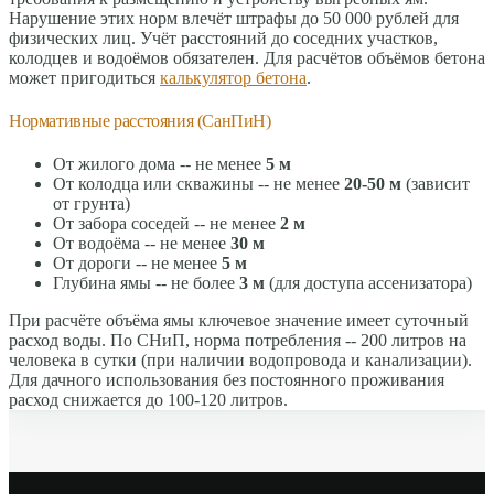
Нарушение этих норм влечёт штрафы до 50 000 рублей для
физических лиц. Учёт расстояний до соседних участков,
колодцев и водоёмов обязателен. Для расчётов объёмов бетона
может пригодиться
калькулятор бетона
.
Нормативные расстояния (СанПиН)
От жилого дома -- не менее
5 м
От колодца или скважины -- не менее
20-50 м
(зависит
от грунта)
От забора соседей -- не менее
2 м
От водоёма -- не менее
30 м
От дороги -- не менее
5 м
Глубина ямы -- не более
3 м
(для доступа ассенизатора)
При расчёте объёма ямы ключевое значение имеет суточный
расход воды. По СНиП, норма потребления -- 200 литров на
человека в сутки (при наличии водопровода и канализации).
Для дачного использования без постоянного проживания
расход снижается до 100-120 литров.