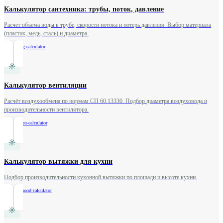
Калькулятор сантехника: трубы, поток, давление
Расчет объема воды в трубе, скорости потока и потерь давления. Выбор материала
(пластик, медь, сталь) и диаметра.
/
plumbing-calculator
Калькулятор вентиляции
Расчёт воздухообмена по нормам СП 60.13330. Подбор диаметра воздуховода и
производительности вентилятора.
/
ventilation-calculator
Калькулятор вытяжки для кухни
Подбор производительности кухонной вытяжки по площади и высоте кухни.
/
kitchen-hood-calculator