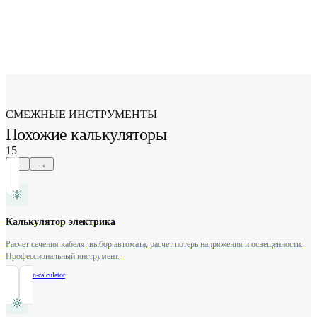
упаковка), своевременная откачка. Герметичная крышка с
фильтрует воду (до 80 л/м2/сут). Суглинок фильтрует
резиновым уплотнителем обязательна. Категорически
хуже (40 л/м2/сут). Глина практически не пропускает воду
нельзя использовать хлорку и другие агрессивные
(5 л/м2/сут) -- в глинистом грунте яма без дна
химикаты -- они убивают полезные бактерии.
неэффективна. Для герметичных конструкций тип грунта
влияет только на стоимость земляных работ: копать глину
на 30% дороже, чем песок.
СМЕЖНЫЕ ИНСТРУМЕНТЫ
Похожие калькуляторы
15
←
→
Калькулятор электрика
Расчет сечения кабеля, выбор автомата, расчет потерь напряжения и освещенности.
Профессиональный инструмент.
/
electrician-calculator