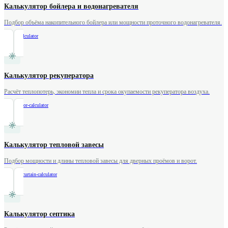
Калькулятор бойлера и водонагревателя
Подбор объёма накопительного бойлера или мощности проточного водонагревателя.
/
boiler-calculator
Калькулятор рекуператора
Расчёт теплопотерь, экономии тепла и срока окупаемости рекуператора воздуха.
/
recuperator-calculator
Калькулятор тепловой завесы
Подбор мощности и длины тепловой завесы для дверных проёмов и ворот.
/
thermal-curtain-calculator
Калькулятор септика