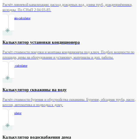
Расчёт ливневой канализации: расход дождевых вод, длина труб, дождеприёмники,
колодцы. По СНиП 2.04.03-85.
/
storm-drain-calculator
Калькулятор установки кондиционера
Расчёт стоимости покупки и монтажа кондиционера под ключ. Подбор мощности по
площади, цены на оборудование и установку, материалы и доп. работы.
/
ac-install-calculator
Калькулятор скважины на воду
Расчёт стоимости бурения и обустройства скважины. Бурение, обсадная труба, насос,
кессон, автоматика и подводка к дому.
/
well-calculator
Калькулятор водоснабжения дома