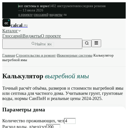
все системы в норме
1402
инструментов
последняя ревизия
—
13 июля 2026
о проекте
·
глоссарий
·
виджеты
·
ru
cc
calcal
.ru
Каталог
Глоссарий
Виджеты
О проекте
Найти
⌘K
Главная
›
Строительство и ремонт
›
Инженерные системы
›
Калькулятор
выгребной ямы
Калькулятор
выгребной ямы
Точный расчёт объёма, размеров и стоимости выгребной ямы
или септика для частного дома. Учитываем грунт, грунтовые
воды, нормы СанПиН и реальные цены 2024-2025.
Параметры дома
Количество проживающих, чел
Расход воды, л/чел/сут