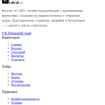
cc
calcal
.ru
Каталог из
1402
+ онлайн-калькуляторов с проверяемыми
формулами, ссылками на первоисточники и открытым
кодом. Для пациентов, студентов, прорабов и бухгалтеров
— с одной и той же строгостью.
VK
Telegram
E-mail
Навигация
Главная
Каталог
Глоссарий
Виджеты
О проекте
Хабы
Ипотека
Бизнес
Здоровье
Все категории
Правовое
Конфиденциальность
Условия