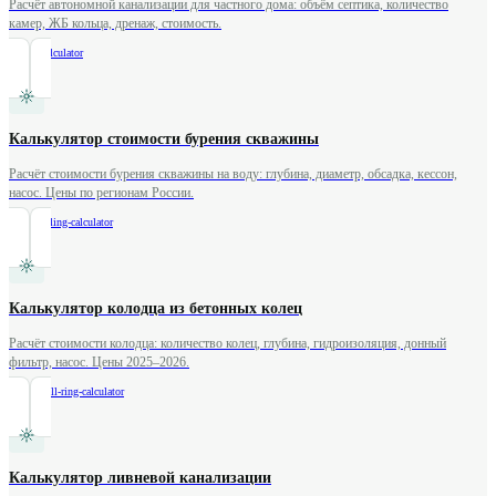
Расчёт автономной канализации для частного дома: объём септика, количество
камер, ЖБ кольца, дренаж, стоимость.
/
septic-calculator
Калькулятор стоимости бурения скважины
Расчёт стоимости бурения скважины на воду: глубина, диаметр, обсадка, кессон,
насос. Цены по регионам России.
/
well-drilling-calculator
Калькулятор колодца из бетонных колец
Расчёт стоимости колодца: количество колец, глубина, гидроизоляция, донный
фильтр, насос. Цены 2025–2026.
/
water-well-ring-calculator
Калькулятор ливневой канализации