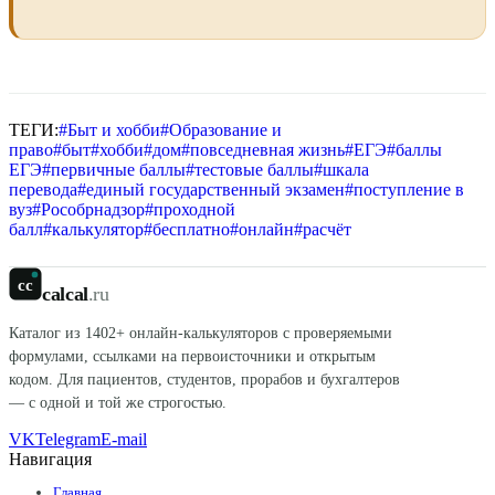
ТЕГИ:
#
Быт и хобби
#
Образование и
право
#
быт
#
хобби
#
дом
#
повседневная жизнь
#
ЕГЭ
#
баллы
ЕГЭ
#
первичные баллы
#
тестовые баллы
#
шкала
перевода
#
единый государственный экзамен
#
поступление в
вуз
#
Рособрнадзор
#
проходной
балл
#
калькулятор
#
бесплатно
#
онлайн
#
расчёт
cc
calcal
.ru
Каталог из
1402
+ онлайн-калькуляторов с проверяемыми
формулами, ссылками на первоисточники и открытым
кодом. Для пациентов, студентов, прорабов и бухгалтеров
— с одной и той же строгостью.
VK
Telegram
E-mail
Навигация
Главная