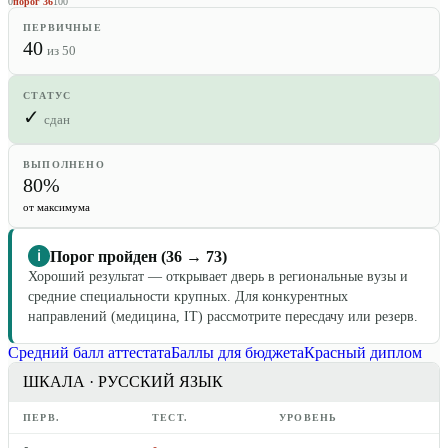
0
порог
36
100
ПЕРВИЧНЫЕ
40
из 50
СТАТУС
✓
сдан
ВЫПОЛНЕНО
80%
от максимума
Порог пройден (36 → 73)
ℹ
Хороший результат — открывает дверь в региональные вузы и
средние специальности крупных. Для конкурентных
направлений (медицина, IT) рассмотрите пересдачу или резерв.
Средний балл аттестата
Баллы для бюджета
Красный диплом
ШКАЛА ·
РУССКИЙ ЯЗЫК
ПЕРВ.
ТЕСТ.
УРОВЕНЬ