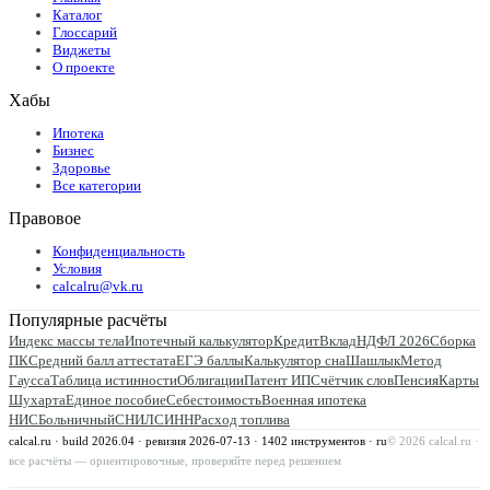
Каталог
Глоссарий
Виджеты
О проекте
Хабы
Ипотека
Бизнес
Здоровье
Все категории
Правовое
Конфиденциальность
Условия
calcalru@vk.ru
Популярные расчёты
Индекс массы тела
Ипотечный калькулятор
Кредит
Вклад
НДФЛ 2026
Сборка
ПК
Средний балл аттестата
ЕГЭ баллы
Калькулятор сна
Шашлык
Метод
Гаусса
Таблица истинности
Облигации
Патент ИП
Счётчик слов
Пенсия
Карты
Шухарта
Единое пособие
Себестоимость
Военная ипотека
НИС
Больничный
СНИЛС
ИНН
Расход топлива
calcal.ru · build 2026.04 · ревизия
2026-07-13
·
1402
инструментов · ru
©
2026
calcal.ru ·
все расчёты — ориентировочные, проверяйте перед решением