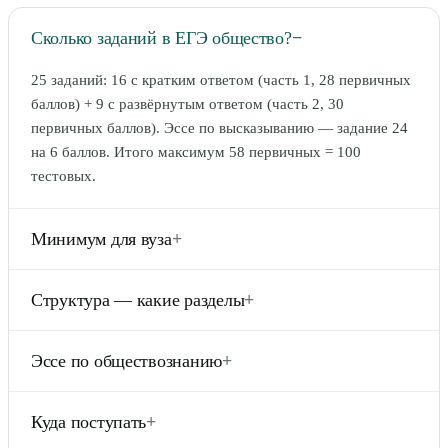
Сколько заданий в ЕГЭ общество?
−
25 заданий: 16 с кратким ответом (часть 1, 28 первичных
баллов) + 9 с развёрнутым ответом (часть 2, 30
первичных баллов). Эссе по высказыванию — задание 24
на 6 баллов. Итого максимум 58 первичных = 100
тестовых.
Минимум для вуза
+
45 тестовых баллов. Региональные вузы — 45–55, средние
Структура — какие разделы
+
юридические/политические — 65–75, топ-вузы (МГУ,
ВШЭ, СПбГУ юрфак) — 80+.
Человек и общество, экономика, социология, политика,
Эссе по обществознанию
+
право. Каждый раздел даёт 4-6 заданий разной
сложности. Эссе — выбор из 6 высказываний (по одному
Задание 24: написать эссе на одну из 6 цитат. Объём 250–
из каждого раздела + культура).
Куда поступать
+
350 слов. Критерии: формулировка проблемы (1 балл),