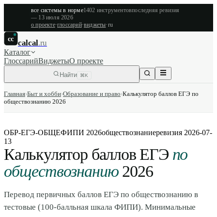
все системы в норме
1402
инструментов
последняя ревизия
—
13 июля 2026
о проекте
·
глоссарий
·
виджеты
·
ru
cc
calcal
.ru
Каталог
Глоссарий
Виджеты
О проекте
Найти
⌘K
Главная
›
Быт и хобби
›
Образование и право
›
Калькулятор баллов ЕГЭ по
обществознанию 2026
ОБР-ЕГЭ-ОБЩЕ
ФИПИ 2026
обществознание
ревизия
2026-07-
13
Калькулятор баллов ЕГЭ
по
обществознанию
2026
Перевод первичных баллов ЕГЭ по обществознанию в
тестовые (100-балльная шкала ФИПИ). Минимальные