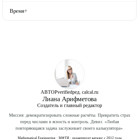
теоретические аргументы (2), фактические аргументы (2),
Юридические факультеты, политология, социология,
вывод (1).
Время
+
журналистика, международные отношения, ГМУ,
экономика. Самые востребованные направления
235 минут (3 часа 55 минут). Распределяйте: 40 минут на
гуманитариев — везде нужно общество.
часть 1, 90 на часть 2 + эссе, оставшееся — на проверку.
АВТОР
verified
ред. calcal.ru
Лиана Арифметова
Создатель и главный редактор
Миссия: демократизировать сложные расчёты. Превратить страх
перед числами в ясность и контроль. Девиз: «Любая
повторяющаяся задача заслуживает своего калькулятора».
Mathematical Engineering · МФТИ · редактирует каталог с 2012 года