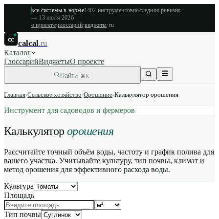
все системы в норме
1402
инструментов
последняя ревизия
—
13 июля 2026
о проекте
·
глоссарий
·
виджеты
·
ru
cc
calcal
.ru
Каталог
Глоссарий
Виджеты
О проекте
Найти
⌘K
Главная
›
Сельское хозяйство
›
Орошение
›
Калькулятор орошения
Инструмент для садоводов и фермеров
Калькулятор
орошения
Рассчитайте точный объём воды, частоту и график полива для
вашего участка. Учитывайте культуру, тип почвы, климат и
метод орошения для эффективного расхода воды.
Культура
Площадь
Тип почвы