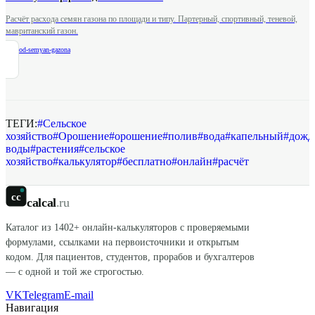
Расчёт расхода семян газона по площади и типу. Партерный, спортивный, теневой,
мавританский газон.
/
rashod-semyan-gazona
ТЕГИ:
#
Сельское
хозяйство
#
Орошение
#
орошение
#
полив
#
вода
#
капельный
#
дожд
воды
#
растения
#
сельское
хозяйство
#
калькулятор
#
бесплатно
#
онлайн
#
расчёт
cc
calcal
.ru
Каталог из
1402
+ онлайн-калькуляторов с проверяемыми
формулами, ссылками на первоисточники и открытым
кодом. Для пациентов, студентов, прорабов и бухгалтеров
— с одной и той же строгостью.
VK
Telegram
E-mail
Навигация