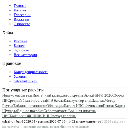
Главная
Каталог
Глоссарий
Виджеты
О проекте
Хабы
Ипотека
Бизнес
Здоровье
Все категории
Правовое
Конфиденциальность
Условия
calcalru@vk.ru
Популярные расчёты
Индекс массы тела
Ипотечный калькулятор
Кредит
Вклад
НДФЛ 2026
Сборка
ПК
Средний балл аттестата
ЕГЭ баллы
Калькулятор сна
Шашлык
Метод
Гаусса
Таблица истинности
Облигации
Патент ИП
Счётчик слов
Пенсия
Карты
Шухарта
Единое пособие
Себестоимость
Военная ипотека
НИС
Больничный
СНИЛС
ИНН
Расход топлива
calcal.ru · build 2026.04 · ревизия
2026-07-13
·
1402
инструментов · ru
©
2026
calcal.ru ·
все расчёты — ориентировочные, проверяйте перед решением