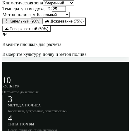
Климатическая зона
Температура воздуха, °C
Метод полива
💧
Капельный
(
90
%)
🌧
Дождевание
(
75
%)
🌊
Поверхностный
(
60
%)
🌱
Введите площадь для расчёта
Выберите культуру, почву и метод полива
10
КУЛЬТУР
От томатов до зерновых
3
МЕТОДА ПОЛИВА
Капельный, дождевание, поверхностный
4
ТИПА ПОЧВЫ
Песок, суглинок, глина, чернозём