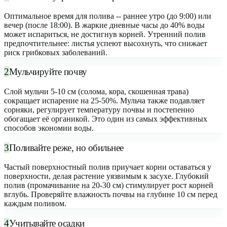
Оптимальное время для полива -- раннее утро (до 9:00) или
вечер (после 18:00). В жаркие дневные часы до 40% воды
может испариться, не достигнув корней. Утренний полив
предпочтительнее: листья успеют высохнуть, что снижает
риск грибковых заболеваний.
2
Мульчируйте почву
Слой мульчи 5-10 см (солома, кора, скошенная трава)
сокращает испарение на 25-50%. Мульча также подавляет
сорняки, регулирует температуру почвы и постепенно
обогащает её органикой. Это один из самых эффективных
способов экономии воды.
3
Поливайте реже, но обильнее
Частый поверхностный полив приучает корни оставаться у
поверхности, делая растение уязвимым к засухе. Глубокий
полив (промачивание на 20-30 см) стимулирует рост корней
вглубь. Проверяйте влажность почвы на глубине 10 см перед
каждым поливом.
4
Учитывайте осадки