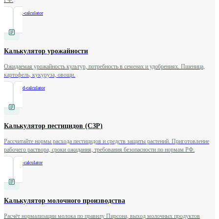
РФ.
/
livestock-calculator
Калькулятор урожайности
Ожидаемая урожайность культур, потребность в семенах и удобрениях. Пшеница,
картофель, кукуруза, овощи.
/
crop-yield-calculator
Калькулятор пестицидов (СЗР)
Рассчитайте нормы расхода пестицидов и средств защиты растений. Приготовление
рабочего раствора, сроки ожидания, требования безопасности по нормам РФ.
/
pesticide-calculator
Калькулятор молочного производства
Расчёт нормализации молока по правилу Пирсона, выход молочных продуктов