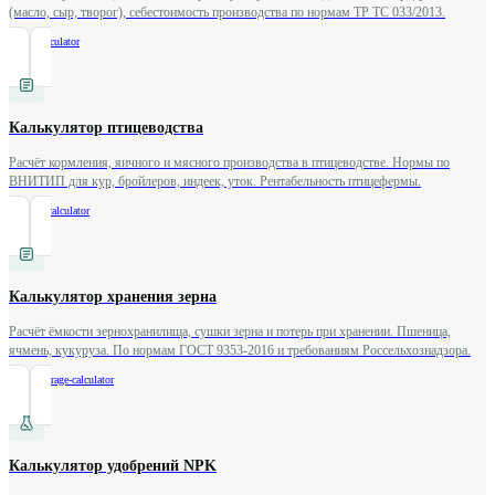
(масло, сыр, творог), себестоимость производства по нормам ТР ТС 033/2013.
/
dairy-calculator
Калькулятор птицеводства
Расчёт кормления, яичного и мясного производства в птицеводстве. Нормы по
ВНИТИП для кур, бройлеров, индеек, уток. Рентабельность птицефермы.
/
poultry-calculator
Калькулятор хранения зерна
Расчёт ёмкости зернохранилища, сушки зерна и потерь при хранении. Пшеница,
ячмень, кукуруза. По нормам ГОСТ 9353-2016 и требованиям Россельхознадзора.
/
grain-storage-calculator
Калькулятор удобрений NPK