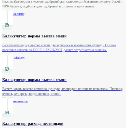
Рассчитайте нормы внесения удобрений для сельскохозяйственных культур. Расчёт
NPK баланса, подбор видов удобрений и стоимость применения.
/
fertilizer-calculator
Калькулятор нормы высева семян
Рассчитайте норму высева семян для зерновых и технических культур. Оценка
посевных качеств по ГОСТ Р 52325-2005, расчёт потребности в семенах.
/
seed-rate-calculator
Калькулятор нормы высева семян
Расчёт нормы высева семян по культуре, площади и посевным качествам. Пшеница,
ячмень, кукуруза, подсолнечник, овощи.
/
norma-vyseva-semyan
Калькулятор расхода пестицидов