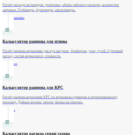
Расчёт расхода пестицидов: дозировка, объём рабочего раствора, количество
заправок. Гербициды, фунгициды, инсектициды.
/
rashod-pesticidov
Калькулятор рациона для птицы
Расчёт рациона кормления для кур-несушек, бройлеров, уток, гусей. Суточный
расход, состав кормосмеси, стоимость.
/
racion-pticy
Калькулятор рациона для КРС
Расчёт рациона кормления КРС по кормовым единицам и перевариваемому
протеину. Дойные коровы, нетели, бычки на откорме.
/
racion-krs
Калькулятор расхода семян газона