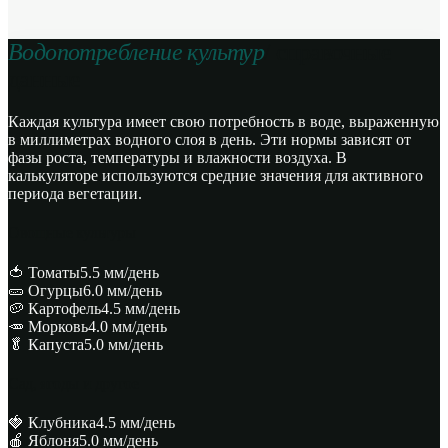
Водопотребление культур
/ справочные
данные
Каждая культура имеет свою потребность в воде, выраженную
в миллиметрах водного слоя в день. Эти нормы зависят от
фазы роста, температуры и влажности воздуха. В
калькуляторе используются средние значения для активного
периода вегетации.
Овощные культуры
🍅 Томаты
5.5 мм/день
🥒 Огурцы
6.0 мм/день
🥔 Картофель
4.5 мм/день
🥕 Морковь
4.0 мм/день
🥬 Капуста
5.0 мм/день
Сад, ягоды и другое
🍓 Клубника
4.5 мм/день
🍎 Яблоня
5.0 мм/день