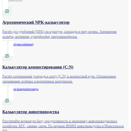
Агрохимический NPK-калькулятор
Расчёт доз удобрений (NPK) по культуре, площади и типу почвы. Аммиачная
селитра, мочевина, суперфосфат, нитроаммофоска.
/
npk-kalkulyator-udobrenij
Калькулятор компостирования (C:N)
Расчёт соотношения углерода к азоту (C:N) в компостной куче. Оптимальное
смешивание зелёных и коричневых материалов.
/
kalkulyator-kompostirovaniya
Калькулятор животноводства
Рассчитайте кормовую базу, продуктивность и экономику животноводческого
хозяйства. КРС, свиньи, овцы. По нормам ВНИИ животноводства и Минсельхоза