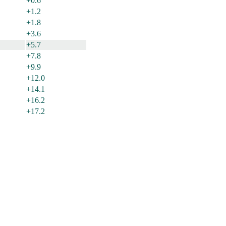
+
0.6
+
1.2
+
1.8
+
3.6
+
5.7
+
7.8
+
9.9
+
12.0
+
14.1
+
16.2
+
17.2