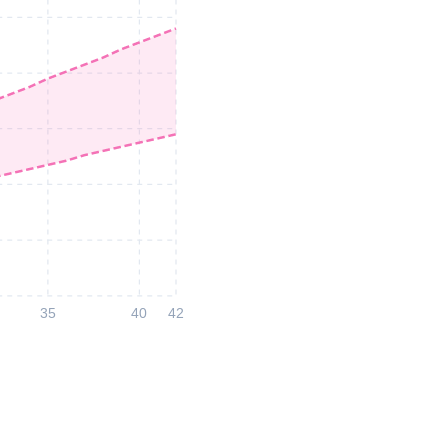
35
40
42