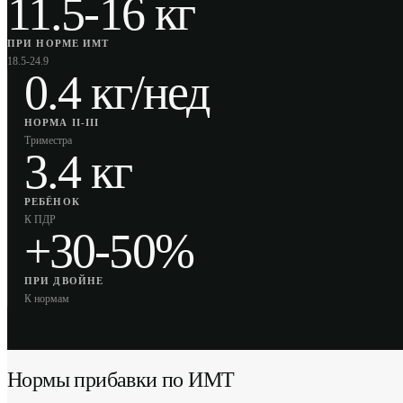
11.5-16 кг
ПРИ НОРМЕ ИМТ
18.5-24.9
0.4 кг/нед
НОРМА II-III
Триместра
3.4 кг
РЕБЁНОК
К ПДР
+30-50%
ПРИ ДВОЙНЕ
К нормам
Нормы прибавки по ИМТ