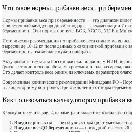
Что такое нормы прибавки веса при береме
Нормы прибавки веса при беременности — это диапазон килогр
Современный международный стандарт — рекомендации Институт
беременности. Эти нормы приняты ВОЗ, ACOG, NICE и Минзд
Исторически рекомендации по прибавке веса сильно менялись. В
выросли до 10-12 кг после данных о связи низкой прибавки
беременности, тем меньше нужно набирать.
Актуальность темы для России высока: по данным НИИ питан
(риск гестационного диабета, макросомии плода, кесарева, ож
Это делает контроль веса одним из ключевых параметров благ
Современные клинические рекомендации Минздрава РФ «Норма
и лабораторному контролю. При отклонении от норм беременна
Как пользоваться калькулятором прибавки в
Калькулятор учитывает 4 параметра и выдаёт персональную но
Введите рост в см
— без обуви, утром (рост уменьшается з
Введите вес ДО беременности
— последний известный ве