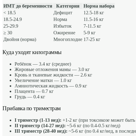
ИМТ до беременности
Категория
Норма набора
< 18.5
Дефицит
12.5-18 кг
18.5-24.9
Норма
11.5-16 кг
25-29.9
Избыток
7-11.5 кг
≥ 30
Ожирение
5-9 кг
Двойня (норма)
Многоплодие
17-25 кг
Куда уходят килограммы
Ребёнок — 3.4 кг (среднее)
Жировые отложения мамы — 3.0 кг
Кровь и тканевые жидкости — 2.6 кг
Увеличение матки — 1.0 кг
Амниотическая жидкость — 0.9 кг
Плацента — 0.7 кг
Грудь — 0.4 кг
Прибавка по триместрам
I триместр (1-13 нед):
+1-2 кг (при токсикозе может быть 
II триместр (14-27 нед):
~5-6 кг (по 0.4-0.5 кг/нед)
III триместр (28-40 нед):
~5-6 кг (по 0.4 кг/нед, в послед