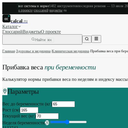
все системы в норме
1402
инструментов
последняя ревизия —
13 июля 2
о проекте
·
глоссарий
·
виджеты
·
ru
cc
calcal
.ru
Каталог
Глоссарий
Виджеты
О проекте
Найти
⌘K
Главная
›
Здоровье и медицина
›
Клиническая медицина
›
Прибавка веса при бер
Прибавка веса
при беременности
Калькулятор нормы прибавки веса по неделям и индексу массы
Параметры
Вес до беременности (кг)
Рост (см)
Текущий вес (кг)
Неделя беременности
20
1
13
27
42