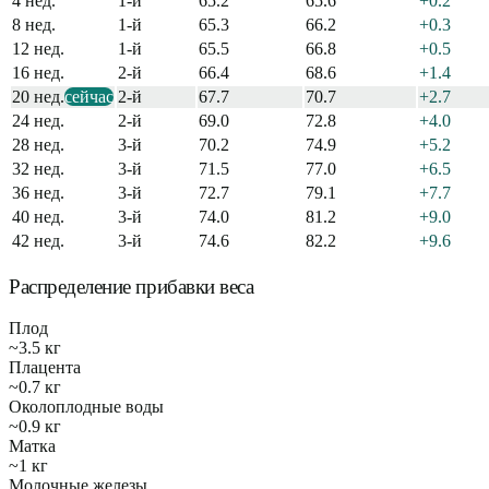
4
нед.
1-й
65.2
65.6
+
0.2
8
нед.
1-й
65.3
66.2
+
0.3
12
нед.
1-й
65.5
66.8
+
0.5
16
нед.
2-й
66.4
68.6
+
1.4
20
нед.
сейчас
2-й
67.7
70.7
+
2.7
24
нед.
2-й
69.0
72.8
+
4.0
28
нед.
3-й
70.2
74.9
+
5.2
32
нед.
3-й
71.5
77.0
+
6.5
36
нед.
3-й
72.7
79.1
+
7.7
40
нед.
3-й
74.0
81.2
+
9.0
42
нед.
3-й
74.6
82.2
+
9.6
Распределение прибавки веса
Плод
~
3.5
кг
Плацента
~
0.7
кг
Околоплодные воды
~
0.9
кг
Матка
~
1
кг
Молочные железы