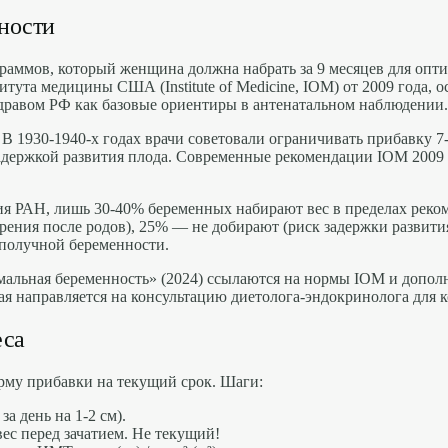
нности
аммов, который женщина должна набрать за 9 месяцев для оптим
а медицины США (Institute of Medicine, IOM) от 2009 года, о
равом РФ как базовые ориентиры в антенатальном наблюдении.
 1930-1940-х годах врачи советовали ограничивать прибавку 7-8
 с задержкой развития плода. Современные рекомендации IOM 
ия РАН, лишь 30-40% беременных набирают вес в пределах ре
ирения после родов), 25% — не добирают (риск задержки развити
ополучной беременности.
льная беременность» (2024) ссылаются на нормы IOM и дополн
я направляется на консультацию диетолога-эндокринолога для к
еса
рму прибавки на текущий срок. Шаги:
а день на 1-2 см).
с перед зачатием. Не текущий!