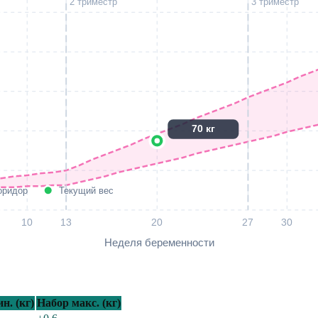
2 триместр
3 триместр
70
кг
оридор
Текущий вес
10
13
20
27
30
Неделя беременности
н. (кг)
Набор макс. (кг)