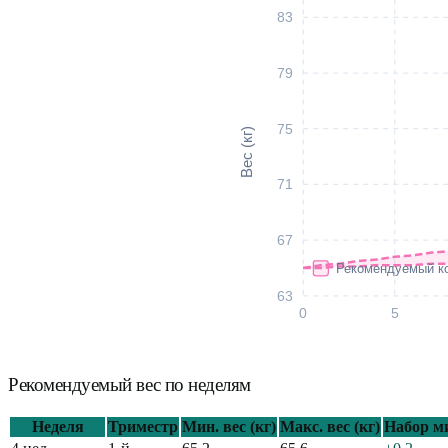
83
79
75
Вес (кг)
71
67
Рекомендуемый к
63
0
5
Рекомендуемый вес по неделям
Неделя
Триместр
Мин. вес (кг)
Макс. вес (кг)
Набор ми