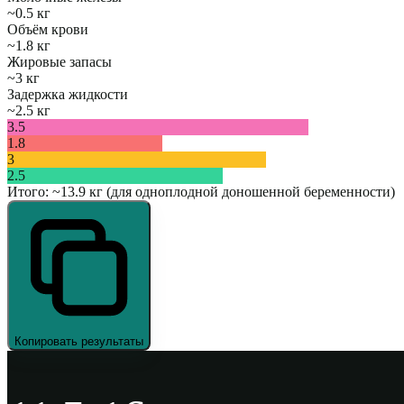
~
0.5
кг
Объём крови
~
1.8
кг
Жировые запасы
~
3
кг
Задержка жидкости
~
2.5
кг
3.5
1.8
3
2.5
Итого: ~
13.9
кг (для одноплодной доношенной беременности)
Копировать результаты