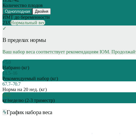
Количество плодов
Одноплодная
Двойня
ИМТ до беременности
23.9
Нормальный вес
✓
В пределах нормы
Ваш набор веса соответствует рекомендациям IOM. Продолжайт
+
5.0
Набрано (кг)
11.5
–
16
Рекомендуемый набор (кг)
67.7
–
70.7
Норма на
20
нед. (кг)
0.42
кг/неделю (2-3 триместр)
График набора веса