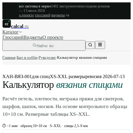
все системы в норме
1402
инструментов
последняя ревизия
—
13 июля 2026
о проекте
·
глоссарий
·
виджеты
·
ru
cc
calcal
.ru
Каталог
Глоссарий
Виджеты
О проекте
Найти
⌘K
Главная
›
Быт и хобби
›
Рукоделие
›
Калькулятор вязания спицами
ХАН-ВЯЗ-001
для спиц
XS-XXL размеры
ревизия
2026-07-13
Калькулятор
вязания спицами
Расчёт петель, плотности, метража пряжи для свитеров,
шарфов, шапок, носков. На основе контрольного образца
10×10 см. Размерные таблицы XS–XXL.
⏱ ~1 мин · образец 10×10 см · S–XXL · спицы 2,5–9 мм