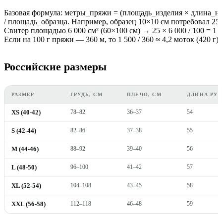
Базовая формула: метры_пряжи = (площадь_изделия × длина_н
/ площадь_образца. Например, образец 10×10 см потребовал 25
Свитер площадью 6 000 см² (60×100 см) → 25 × 6 000 / 100 = 1 
Если на 100 г пряжи — 360 м, то 1 500 / 360 ≈ 4,2 моток (420 г).
Российские размеры
РАЗМЕР
ГРУДЬ, СМ
ПЛЕЧО, СМ
ДЛИНА РУК
XS (40-42)
78–82
36–37
54
S (42-44)
82–86
37–38
55
M (44-46)
88–92
39–40
56
L (48-50)
96–100
41–42
57
XL (52-54)
104–108
43–45
58
XXL (56-58)
112–118
46–48
59