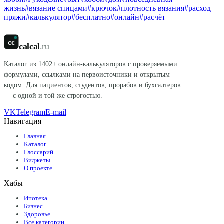
жизнь
#
вязание спицами
#
крючок
#
плотность вязания
#
расход
пряжи
#
калькулятор
#
бесплатно
#
онлайн
#
расчёт
cc
calcal
.ru
Каталог из
1402
+ онлайн-калькуляторов с проверяемыми
формулами, ссылками на первоисточники и открытым
кодом. Для пациентов, студентов, прорабов и бухгалтеров
— с одной и той же строгостью.
VK
Telegram
E-mail
Навигация
Главная
Каталог
Глоссарий
Виджеты
О проекте
Хабы
Ипотека
Бизнес
Здоровье
Все категории