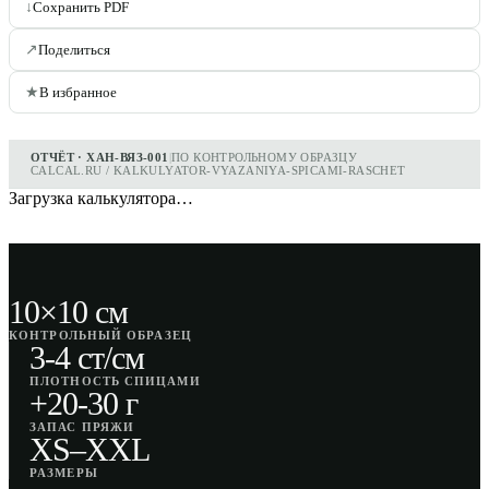
↓
Сохранить PDF
↗
Поделиться
★
В избранное
ОТЧЁТ · ХАН-ВЯЗ-001
|
ПО КОНТРОЛЬНОМУ ОБРАЗЦУ
CALCAL.RU / KALKULYATOR-VYAZANIYA-SPICAMI-RASCHET
Загрузка калькулятора…
10×10 см
КОНТРОЛЬНЫЙ ОБРАЗЕЦ
3-4 ст/см
ПЛОТНОСТЬ СПИЦАМИ
+20-30 г
ЗАПАС ПРЯЖИ
XS–XXL
РАЗМЕРЫ