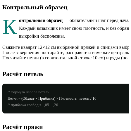
Контрольный образец
К
онтрольный образец
— обязательный шаг перед начал
Каждый вязальщик имеет свою плотность, и без образц
выкройки бесполезны.
Свяжите квадрат 12×12 см выбранной пряжей и спицами выбр
После завершения постирайте, расправьте и измерьте централь
Посчитайте петли (в горизонтальной строке 10 см) и ряды (по в
Расчёт петель
// формула набора петель
Петли = (Обхват × Прибавка) × Плотность_петель / 10
// прибавка свободы 1,05–1,20
Расчёт пряжи