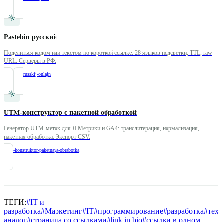
Pastebin русский
Поделиться кодом или текстом по короткой ссылке: 28 языков подсветки, TTL, raw
URL. Серверы в РФ.
/
pastebin-russkij-onlajn
UTM-конструктор с пакетной обработкой
Генератор UTM-меток для Я.Метрики и GA4: транслитерация, нормализация,
пакетная обработка. Экспорт CSV.
/
utm-konstruktor-paketnaya-obrabotka
ТЕГИ:
#
IT и
разработка
#
Маркетинг
#
IT
#
программирование
#
разработка
#
тех
аналог
#
страница со ссылками
#
link in bio
#
ссылки в одном