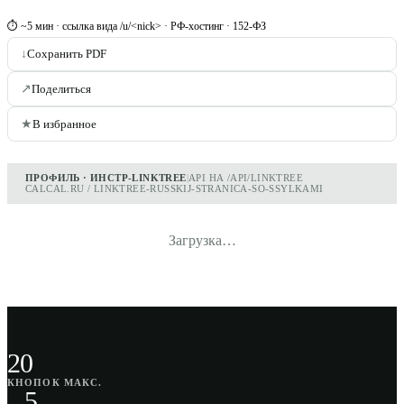
⏱ ~5 мин · ссылка вида /u/<nick> · РФ-хостинг · 152-ФЗ
↓
Сохранить PDF
↗
Поделиться
★
В избранное
ПРОФИЛЬ · ИНСТР-LINKTREE
|
API НА /API/LINKTREE
CALCAL.RU / LINKTREE-RUSSKIJ-STRANICA-SO-SSYLKAMI
Загрузка…
20
КНОПОК МАКС.
5