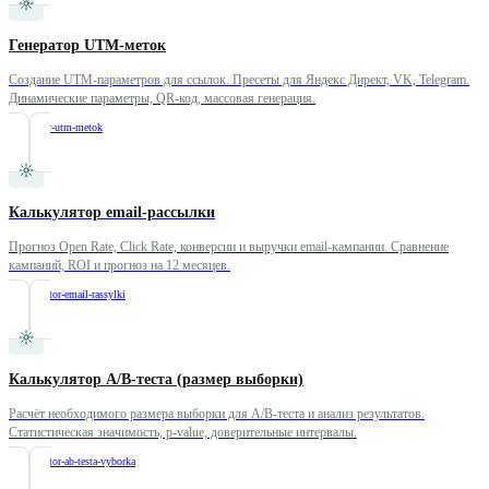
Генератор UTM-меток
Создание UTM-параметров для ссылок. Пресеты для Яндекс Директ, VK, Telegram.
Динамические параметры, QR-код, массовая генерация.
/
generator-utm-metok
Калькулятор email-рассылки
Прогноз Open Rate, Click Rate, конверсии и выручки email-кампании. Сравнение
кампаний, ROI и прогноз на 12 месяцев.
/
kalkulyator-email-rassylki
Калькулятор A/B-теста (размер выборки)
Расчёт необходимого размера выборки для A/B-теста и анализ результатов.
Статистическая значимость, p-value, доверительные интервалы.
/
kalkulyator-ab-testa-vyborka