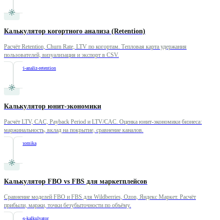
Калькулятор когортного анализа (Retention)
Расчёт Retention, Churn Rate, LTV по когортам. Тепловая карта удержания
пользователей, визуализация и экспорт в CSV.
/
kogortnyi-analiz-retention
Калькулятор юнит-экономики
Расчёт LTV, CAC, Payback Period и LTV/CAC. Оценка юнит-экономики бизнеса:
маржинальность, вклад на покрытие, сравнение каналов.
/
unit-ekonomika
Калькулятор FBO vs FBS для маркетплейсов
Сравнение моделей FBO и FBS для Wildberries, Ozon, Яндекс Маркет. Расчёт
прибыли, маржи, точки безубыточности по объёму.
/
fbo-vs-fbs-kalkulyator