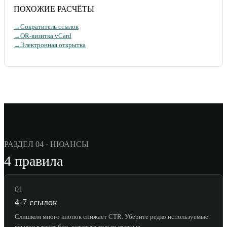
ПОХОЖИЕ РАСЧЁТЫ
→
Сократитель ссылок
→
QR-визитка vCard
→
Электронная открытка
РАЗДЕЛ 04 · НЮАНСЫ
4 правила
01
4-7 ссылок
Слишком много кнопок снижает CTR. Уберите редко используемые
ссылки в текст био, оставьте только главные.