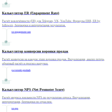
Калькулятор ER (Engagement Rate)
Расчёт вовлечённости (ER) для Telegram, VK, YouTube. Формулы ERR, ER by
followers, бенчмарки и интерпретация результатов.
/
kalkulyator-engagement-rate
Калькулятор конверсии воронки продаж
Расчёт конверсии на каждом этапе воронки продаж. Визуализация, анализ потерь,
обратный расчёт и прогноз выручки.
/
konversiya-voronki-prodazh
Калькулятор NPS (Net Promoter Score)
Расчёт индекса лояльности NPS по результатам опроса. Визуализация,
интерпретация, бенчмарки по отраслям.
/
kalkulyator-nps