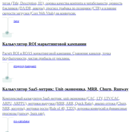
тегов (Title, Description, H1), оценка качества контента и читабельности, ценность
бэклинков (DA/DR, анкоры), прогноз трафика по позициям (CTR) и влияние
скорости загрузки (Core Web Vitals) на конверсии.
/
seo-calculator
Калькулятор ROI маркетинговой кампании
Расчёт ROI и ROAS маркетинговой кампании. Сравнение каналов, точка
безубыточности, чистая прибыль от рекламы.
/
roi-marketingovoj-kampanii
Калькулятор SaaS-метрик: Unit-экономика, MRR, Churn, Runway
Комплексный калькулятор SaaS-метрик: unit-экономика (CAC, LTV, LTV/CAC,
ARPU, ARPPU), метрики выручки (MRR, ARR, Quick Ratio), анализ оттока (Churn,
NRR, когорты), метрики роста (Rule of 40, T2D3), воронка конверсий и финансовые
прогнозы (runway, burn rate).
/
saas-metrics-calculator