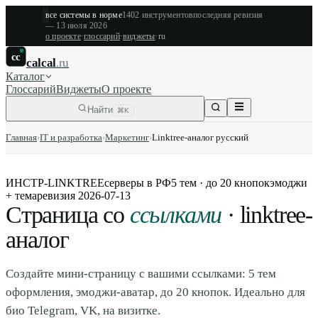
все системы в норме
1402
инструментов
последняя ревизия
—
13 июля 2026
о проекте
·
глоссарий
·
виджеты
·
ru
cc
calcal
.ru
Каталог
Глоссарий
Виджеты
О проекте
Найти
⌘K
Главная
›
IT и разработка
›
Маркетинг
›
Linktree-аналог русский
ИНСТР-LINKTREE
серверы в РФ
5 тем · до 20 кнопок
эмоджи
+ тема
ревизия
2026-07-13
Страница со
ссылками
· linktree-
аналог
Создайте мини-страницу с вашими ссылками: 5 тем
оформления, эмоджи-аватар, до 20 кнопок. Идеально для
био Telegram, VK, на визитке.