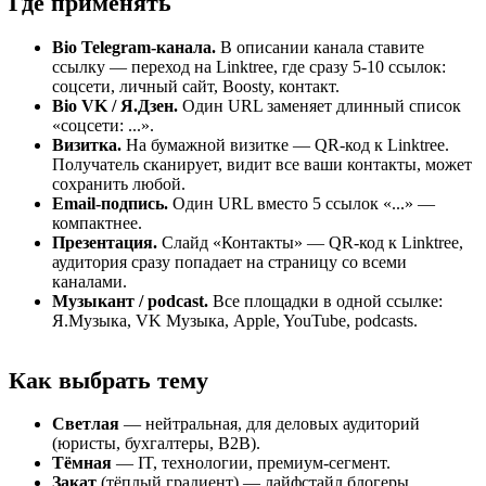
Где применять
Bio Telegram-канала.
В описании канала ставите
ссылку — переход на Linktree, где сразу 5-10 ссылок:
соцсети, личный сайт, Boosty, контакт.
Bio VK / Я.Дзен.
Один URL заменяет длинный список
«соцсети: ...».
Визитка.
На бумажной визитке — QR-код к Linktree.
Получатель сканирует, видит все ваши контакты, может
сохранить любой.
Email-подпись.
Один URL вместо 5 ссылок «...» —
компактнее.
Презентация.
Слайд «Контакты» — QR-код к Linktree,
аудитория сразу попадает на страницу со всеми
каналами.
Музыкант / podcast.
Все площадки в одной ссылке:
Я.Музыка, VK Музыка, Apple, YouTube, podcasts.
Как выбрать тему
Светлая
— нейтральная, для деловых аудиторий
(юристы, бухгалтеры, B2B).
Тёмная
— IT, технологии, премиум-сегмент.
Закат
(тёплый градиент) — лайфстайл блогеры,