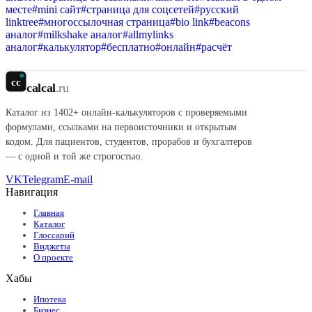
месте
#
mini сайт
#
страница для соцсетей
#
русский
linktree
#
многоссылочная страница
#
bio link
#
beacons
аналог
#
milkshake аналог
#
allmylinks
аналог
#
калькулятор
#
бесплатно
#
онлайн
#
расчёт
cc
calcal
.ru
Каталог из
1402
+ онлайн-калькуляторов с проверяемыми
формулами, ссылками на первоисточники и открытым
кодом. Для пациентов, студентов, прорабов и бухгалтеров
— с одной и той же строгостью.
VK
Telegram
E-mail
Навигация
Главная
Каталог
Глоссарий
Виджеты
О проекте
Хабы
Ипотека
Бизнес