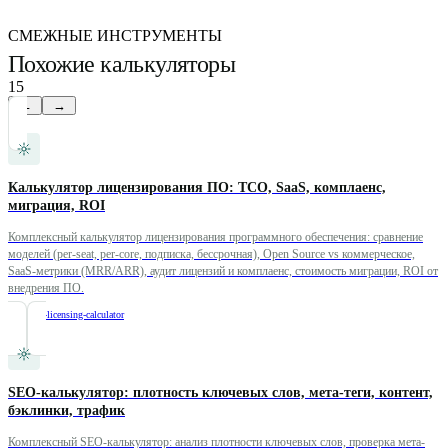
СМЕЖНЫЕ ИНСТРУМЕНТЫ
Похожие калькуляторы
15
←
→
Калькулятор лицензирования ПО: TCO, SaaS, комплаенс,
миграция, ROI
Комплексный калькулятор лицензирования программного обеспечения: сравнение
моделей (per-seat, per-core, подписка, бессрочная), Open Source vs коммерческое,
SaaS-метрики (MRR/ARR), аудит лицензий и комплаенс, стоимость миграции, ROI от
внедрения ПО.
/
software-licensing-calculator
SEO-калькулятор: плотность ключевых слов, мета-теги, контент,
бэклинки, трафик
Комплексный SEO-калькулятор: анализ плотности ключевых слов, проверка мета-