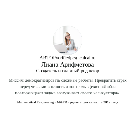
(Instagram, Facebook, X). Анти-фрод фильтр блокирует
выслать напоминание (если будет ваша почта). Без неё —
автоматически.
профиль остаётся вечно.
АВТОР
verified
ред. calcal.ru
Лиана Арифметова
Создатель и главный редактор
Миссия: демократизировать сложные расчёты. Превратить страх
перед числами в ясность и контроль. Девиз: «Любая
повторяющаяся задача заслуживает своего калькулятора».
Mathematical Engineering · МФТИ · редактирует каталог с 2012 года