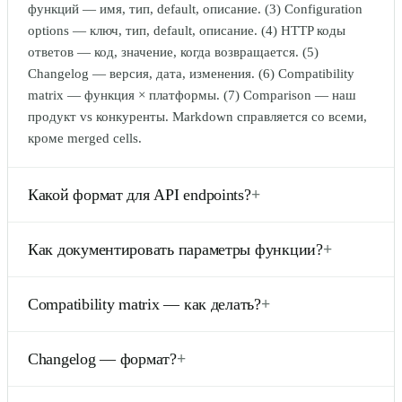
функций — имя, тип, default, описание. (3) Configuration
options — ключ, тип, default, описание. (4) HTTP коды
ответов — код, значение, когда возвращается. (5)
Changelog — версия, дата, изменения. (6) Compatibility
matrix — функция × платформы. (7) Comparison — наш
продукт vs конкуренты. Markdown справляется со всеми,
кроме merged cells.
Какой формат для API endpoints?
+
<code>| Method | Endpoint | Description | Auth |\n| :----: | :----
Как документировать параметры функции?
+
--- | :---------- | :--: |\n| GET | /api/users | List users | ✓ |\n|
POST | /api/users | Create user | ✓ |</code>. Method
<code>| Параметр | Тип | Default | Описание |\n| :------- | :-- |
выровнен по центру (короткие слова), Endpoint и
Compatibility matrix — как делать?
+
:-----: | :------- |\n| timeout | number | 5000 | Время ожидания
Description — лево. Auth (требует ли) — иконка ✓ или ✗.
в мс |</code>. Колонки: имя параметра, тип TS/JS, default
Это стандарт для REST API documentation в OpenAPI /
Двумерная таблица: фичи × платформы / версии. Пример:
value, описание. Если параметр обязательный — добавьте
Changelog — формат?
+
Swagger экспортах.
<code>| Feature | Chrome | Firefox | Safari | Edge |\n| :------ | :-
колонку Required (✓/—) или префикс «*» к имени. Это
---: | :-----: | :----: | :--: |\n| WebGPU | ✅ | ❌ | ❌ | ✅ |\n|
стандарт JSDoc + Markdown.
Стандарт Keep a Changelog: версии в обратном