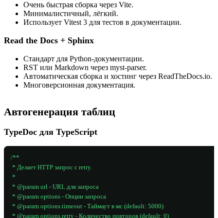
Очень быстрая сборка через Vite.
Минималистичный, лёгкий.
Использует Vitest 3 для тестов в документации.
Read the Docs + Sphinx
Стандарт для Python-документации.
RST или Markdown через myst-parser.
Автоматическая сборка и хостинг через ReadTheDocs.io.
Многоверсионная документация.
Автогенерация таблиц
TypeDoc для TypeScript
/**

 * Делает HTTP запрос с retry.

 *

 * @param url - URL для запроса

 * @param options - Опции запроса

 * @param options.timeout - Таймаут в мс (default: 5000)

 * @param options.retry - Количество повторов (default: 0)
