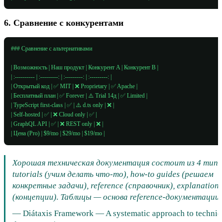
6. Сравнение с конкурентами
### Сравнение с альтернативами

| Возможность | Наш продукт | Конкурент A | Конкурент B |

| :---------- | :---------: | :---------: | :---------: |

| Открытый код | ✅ MIT | ❌ Proprietary | ✅ Apache |

| Бесплатный план | ✅ Forever | ⚠️ Trial 14д | ✅ Limited |

| TypeScript first-class | ✅ | ⚠️ d.ts only | ❌ |

| Self-hosted | ✅ | ❌ Cloud only | ✅ |

| GraphQL API | ✅ | ❌ REST only | ❌ |

| Цена (Pro) | $9/mo | $29/mo | $19/mo |
Хорошая техническая документация состоит из 4 типо
tutorials (учим делать что-то), how-to guides (решаем
конкретные задачи), reference (справочник), explanation
(концепции). Таблицы — основа reference-документации.
—
Diátaxis Framework — A systematic approach to technic