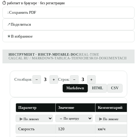
⏱ работает в браузере · без регистрации
↓
Сохранить PDF
↗
Поделиться
★
В избранное
ИНСТРУМЕНТ · ИНСТР-MDTABLE-DOC
|
REAL-TIME
CALCAL.RU / MARKDOWN-TABLICA-TEHNICHESKOJ-DOKUMENTACII
3
3
Столбцов:
Строк:
−
+
−
+
Markdown
HTML
CSV