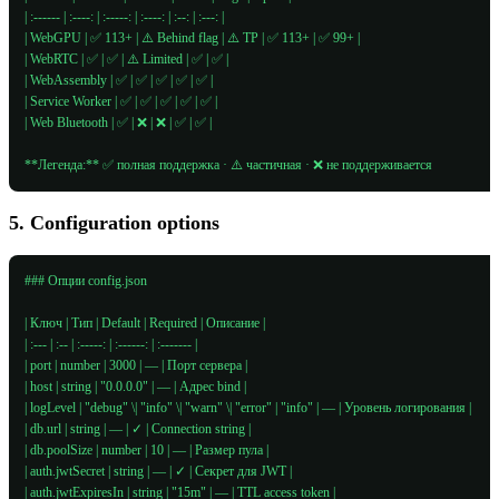
| :------ | :----: | :-----: | :----: | :--: | :---: |

| WebGPU | ✅ 113+ | ⚠️ Behind flag | ⚠️ TP | ✅ 113+ | ✅ 99+ |

| WebRTC | ✅ | ✅ | ⚠️ Limited | ✅ | ✅ |

| WebAssembly | ✅ | ✅ | ✅ | ✅ | ✅ |

| Service Worker | ✅ | ✅ | ✅ | ✅ | ✅ |

| Web Bluetooth | ✅ | ❌ | ❌ | ✅ | ✅ |

**Легенда:** ✅ полная поддержка · ⚠️ частичная · ❌ не поддерживается
5. Configuration options
### Опции config.json

| Ключ | Тип | Default | Required | Описание |

| :--- | :-- | :-----: | :------: | :------- |

| port | number | 3000 | — | Порт сервера |

| host | string | "0.0.0.0" | — | Адрес bind |

| logLevel | "debug" \| "info" \| "warn" \| "error" | "info" | — | Уровень логирования |

| db.url | string | — | ✓ | Connection string |

| db.poolSize | number | 10 | — | Размер пула |

| auth.jwtSecret | string | — | ✓ | Секрет для JWT |

| auth.jwtExpiresIn | string | "15m" | — | TTL access token |