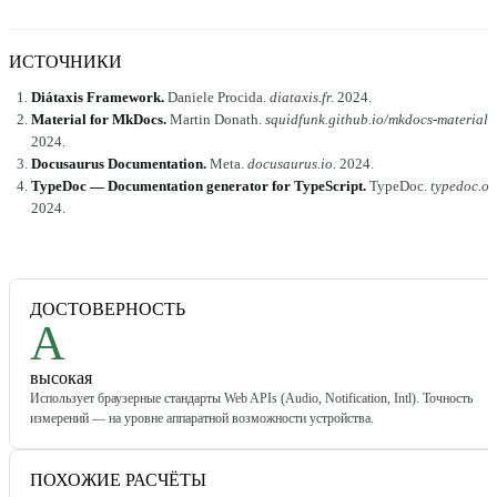
ИСТОЧНИКИ
Diátaxis Framework
.
Daniele Procida
.
diataxis.fr
.
2024
.
Material for MkDocs
.
Martin Donath
.
squidfunk.github.io/mkdocs-material
.
2024
.
Docusaurus Documentation
.
Meta
.
docusaurus.io
.
2024
.
TypeDoc — Documentation generator for TypeScript
.
TypeDoc
.
typedoc.or
2024
.
ДОСТОВЕРНОСТЬ
A
высокая
Использует браузерные стандарты Web APIs (Audio, Notification, Intl). Точность
измерений — на уровне аппаратной возможности устройства.
ПОХОЖИЕ РАСЧЁТЫ