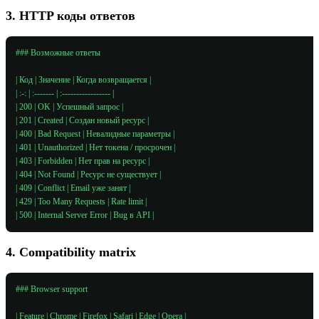
3. HTTP коды ответов
### Возможные ответы

| Код | Значение | Когда возвращается |

| :-: | :------- | :----------------- |

| 200 | OK | Успешный запрос |

| 201 | Created | Создан новый ресурс |

| 400 | Bad Request | Невалидные параметры |

| 401 | Unauthorized | Нет токена / просрочен |

| 403 | Forbidden | Нет прав на ресурс |

| 404 | Not Found | Ресурс не существует |

| 409 | Conflict | Email уже занят |

| 429 | Too Many Requests | Rate limit |

| 500 | Internal Server Error | Bug в API |
4. Compatibility matrix
### Browser support

| Feature | Chrome | Firefox | Safari | Edge | Opera |
