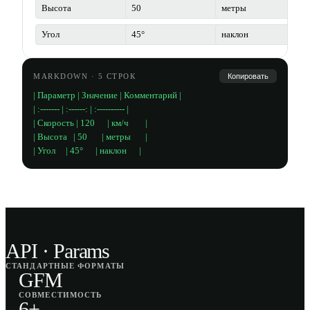
MARKDOWN
·
5
СТРОК
Копировать
| Параметр | Значение | Комментарий |

| :------- | :------: | :---------- |

| Скорость | 120      | км/ч        |

| Высота   | 50       | метры       |

| Угол     | 45°      | наклон      |
API · Params
СТАНДАРТНЫЕ ФОРМАТЫ
GFM
СОВМЕСТИМОСТЬ
6+