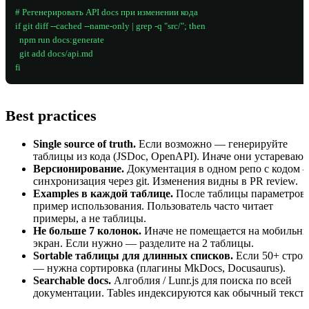
# Регенерировать API docs при изменении кода

if git diff --cached --name-only | grep -q "src/"; then

  npm run docs:generate

  git add docs/api.md

fi
Best practices
Single source of truth.
Если возможно — генерируйте
таблицы из кода (JSDoc, OpenAPI). Иначе они устаревают
Версионирование.
Документация в одном репо с кодом 
синхронизация через git. Изменения видны в PR review.
Examples в каждой таблице.
После таблицы параметров
пример использования. Пользователь часто читает
примеры, а не таблицы.
Не больше 7 колонок.
Иначе не помещается на мобильн
экран. Если нужно — разделите на 2 таблицы.
Sortable таблицы для длинных списков.
Если 50+ строк
— нужна сортировка (плагины MkDocs, Docusaurus).
Searchable docs.
Алгоблия / Lunr.js для поиска по всей
документации. Tables индексируются как обычный текст.