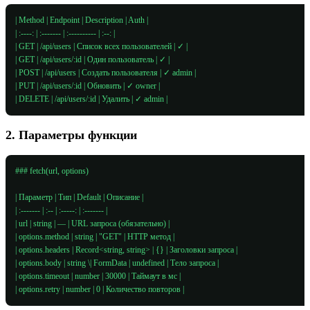
| Method | Endpoint | Description | Auth |

| :----: | :------- | :---------- | :--: |

| GET | /api/users | Список всех пользователей | ✓ |

| GET | /api/users/:id | Один пользователь | ✓ |

| POST | /api/users | Создать пользователя | ✓ admin |

| PUT | /api/users/:id | Обновить | ✓ owner |

| DELETE | /api/users/:id | Удалить | ✓ admin |
2. Параметры функции
### fetch(url, options)

| Параметр | Тип | Default | Описание |

| :------- | :-- | :-----: | :------- |

| url | string | — | URL запроса (обязательно) |

| options.method | string | "GET" | HTTP метод |

| options.headers | Record<string, string> | {} | Заголовки запроса |

| options.body | string \| FormData | undefined | Тело запроса |

| options.timeout | number | 30000 | Таймаут в мс |

| options.retry | number | 0 | Количество повторов |