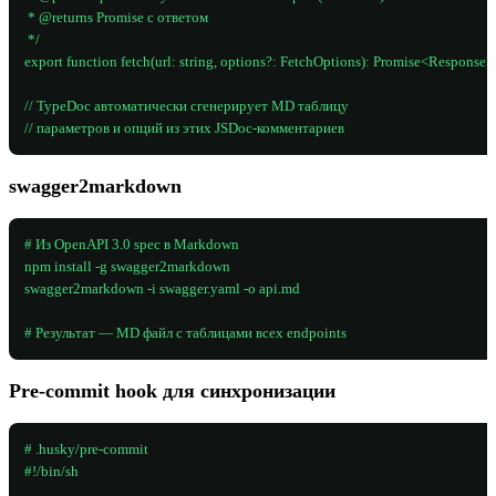
 * @returns Promise с ответом

 */

export function fetch(url: string, options?: FetchOptions): Promise<Response>;
// TypeDoc автоматически сгенерирует MD таблицу

// параметров и опций из этих JSDoc-комментариев
swagger2markdown
# Из OpenAPI 3.0 spec в Markdown

npm install -g swagger2markdown

swagger2markdown -i swagger.yaml -o api.md

# Результат — MD файл с таблицами всех endpoints
Pre-commit hook для синхронизации
# .husky/pre-commit

#!/bin/sh
