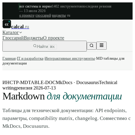
все системы в норме
1402
инструментов
последняя ревизия
—
13 июля 2026
о проекте
·
глоссарий
·
виджеты
·
ru
cc
calcal
.ru
Каталог
Глоссарий
Виджеты
О проекте
Найти
⌘K
Главная
›
IT и разработка
›
Интерактивные инструменты
›
MD таблицы для
документации
ИНСТР-MDTABLE-DOC
MkDocs · Docusaurus
Technical
writing
ревизия
2026-07-13
Markdown
для документации
Таблицы для технической документации: API endpoints,
параметры, compatibility matrix, changelog. Совместимо с
MkDocs, Docusaurus.