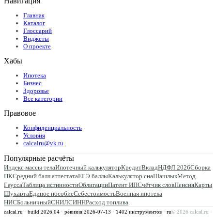
Навигация
Главная
Каталог
Глоссарий
Виджеты
О проекте
Хабы
Ипотека
Бизнес
Здоровье
Все категории
Правовое
Конфиденциальность
Условия
calcalru@vk.ru
Популярные расчёты
Индекс массы тела
Ипотечный калькулятор
Кредит
Вклад
НДФЛ 2026
Сборка
ПК
Средний балл аттестата
ЕГЭ баллы
Калькулятор сна
Шашлык
Метод
Гаусса
Таблица истинности
Облигации
Патент ИП
Счётчик слов
Пенсия
Карты
Шухарта
Единое пособие
Себестоимость
Военная ипотека
НИС
Больничный
СНИЛС
ИНН
Расход топлива
calcal.ru · build 2026.04 · ревизия
2026-07-13
·
1402
инструментов · ru
©
2026
calcal.ru ·