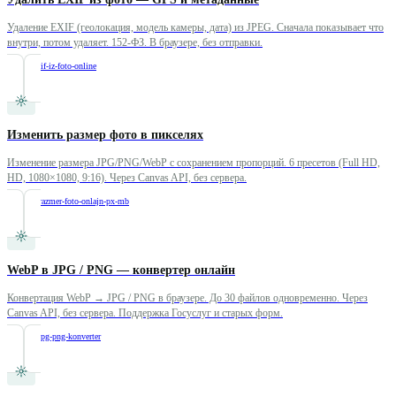
Удаление EXIF (геолокация, модель камеры, дата) из JPEG. Сначала показывает что
внутри, потом удаляет. 152-ФЗ. В браузере, без отправки.
/
udalit-exif-iz-foto-online
Изменить размер фото в пикселях
Изменение размера JPG/PNG/WebP с сохранением пропорций. 6 пресетов (Full HD,
HD, 1080×1080, 9:16). Через Canvas API, без сервера.
/
izmenit-razmer-foto-onlajn-px-mb
WebP в JPG / PNG — конвертер онлайн
Конвертация WebP → JPG / PNG в браузере. До 30 файлов одновременно. Через
Canvas API, без сервера. Поддержка Госуслуг и старых форм.
/
webp-v-jpg-png-konverter