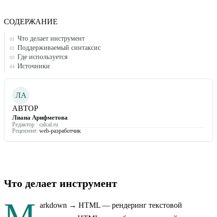
СОДЕРЖАНИЕ
Что делает инструмент
01
Поддерживаемый синтаксис
02
Где используется
03
Источники
04
ЛА
АВТОР
Лиана Арифметова
Редактор · calcal.ru
Рецензент:
web-разработчик
Что делает инструмент
M
arkdown → HTML — рендеринг текстовой