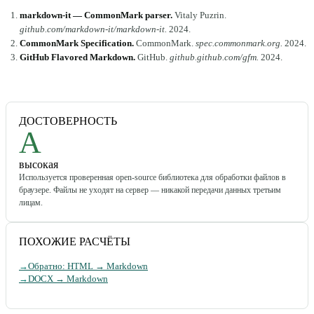
markdown-it — CommonMark parser
.
Vitaly Puzrin
.
github.com/markdown-it/markdown-it
.
2024
.
CommonMark Specification
.
CommonMark
.
spec.commonmark.org
.
2024
.
GitHub Flavored Markdown
.
GitHub
.
github.github.com/gfm
.
2024
.
ДОСТОВЕРНОСТЬ
A
высокая
Используется проверенная open-source библиотека для обработки файлов в
браузере. Файлы не уходят на сервер — никакой передачи данных третьим
лицам.
ПОХОЖИЕ РАСЧЁТЫ
→
Обратно: HTML → Markdown
→
DOCX → Markdown