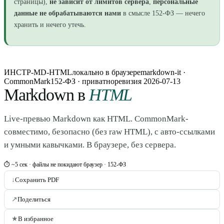
страницы),
не зависит от лимитов сервера
,
персональные
данные не обрабатываются нами
в смысле 152-ФЗ — нечего
хранить и нечего утечь.
ИНСТР-MD-HTML
локально в браузере
markdown-it ·
CommonMark
152-ФЗ · приватно
ревизия
2026-07-13
Markdown в
HTML
Live-превью Markdown как HTML. CommonMark-
совместимо, безопасно (без raw HTML), с авто-ссылками
и умными кавычками. В браузере, без сервера.
⏱ ~5 сек · файлы не покидают браузер · 152-ФЗ
↓
Сохранить PDF
↗
Поделиться
★
В избранное