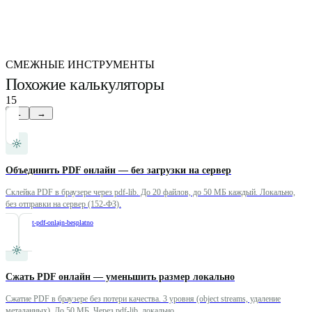
СМЕЖНЫЕ ИНСТРУМЕНТЫ
Похожие калькуляторы
15
←
→
Объединить PDF онлайн — без загрузки на сервер
Склейка PDF в браузере через pdf-lib. До 20 файлов, до 50 МБ каждый. Локально,
без отправки на сервер (152-ФЗ).
/
obyedinit-pdf-onlajn-besplatno
Сжать PDF онлайн — уменьшить размер локально
Сжатие PDF в браузере без потери качества. 3 уровня (object streams, удаление
метаданных). До 50 МБ. Через pdf-lib, локально.