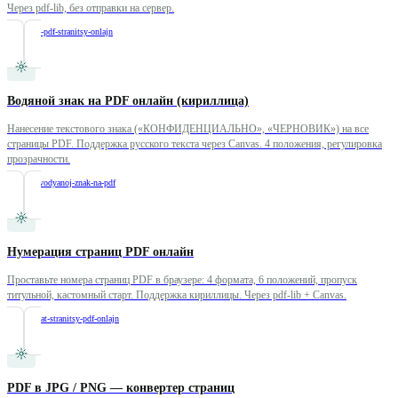
Через pdf-lib, без отправки на сервер.
/
povernut-pdf-stranitsy-onlajn
Водяной знак на PDF онлайн (кириллица)
Нанесение текстового знака («КОНФИДЕНЦИАЛЬНО», «ЧЕРНОВИК») на все
страницы PDF. Поддержка русского текста через Canvas. 4 положения, регулировка
прозрачности.
/
dobavit-vodyanoj-znak-na-pdf
Нумерация страниц PDF онлайн
Проставьте номера страниц PDF в браузере: 4 формата, 6 положений, пропуск
титульной, кастомный старт. Поддержка кириллицы. Через pdf-lib + Canvas.
/
numerovat-stranitsy-pdf-onlajn
PDF в JPG / PNG — конвертер страниц