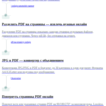
/
szhat-pdf-onlajn-umenshit-razmer
Разделить PDF на страницы — извлечь нужные онлайн
Разделение PDF на страницы локально: каждая страница отдельным файлом,
диапазон или группами. Через pdf-lib, без отправки на сервер.
/
razdelit-pdf-na-stranicy-onlajn
JPG в PDF — конвертер с объединением
Конвертация JPG/PNG в PDF в браузере: до 30 картинок в один документ. Форматы
A4/A3/Letter или подгонка под изображение.
/
jpg-v-pdf-konverter
Повернуть страницы PDF онлайн
Поворот всех или указанных страниц PDF на 90/180/270° за миллисекунды. Lossless.