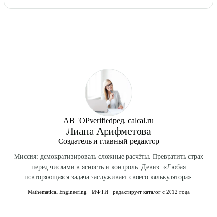
даст рабочий HTML, но GitHub render может отличаться в
Turndown — другую библиотеку. Это парный инструмент:
деталях.
Нет. markdown-it — JavaScript-библиотека, работает в
можно гонять текст туда-обратно.
браузере. Текст не уходит на сервер. Идеально для
драфтов с конфиденциальной информацией.
АВТОР
verified
ред. calcal.ru
Лиана Арифметова
Создатель и главный редактор
Миссия: демократизировать сложные расчёты. Превратить страх
перед числами в ясность и контроль. Девиз: «Любая
повторяющаяся задача заслуживает своего калькулятора».
Mathematical Engineering · МФТИ · редактирует каталог с 2012 года