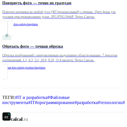
Повернуть фото — точно по градусам
Поворот картинки на любой угол (90°/произвольный) с превью. Цвет фона для
уголков при произвольных углах. JPG/PNG/WebP. Через Canvas.
/
povernut-foto-onlajn-besplatno
Обрезать фото — точная обрезка
Обрезка изображений с интерактивным выделением области мышью. 7 пресетов
соотношений: 1:1, 4:3, 3:2, 16:9, 9:16, 3×4 паспорт. Через Canvas.
/
obrezat-foto-onlajn-pixelno-besplatno
ТЕГИ:
#
IT и разработка
#
Файловые
инструменты
#
IT
#
программирование
#
разработка
#
технологии
#
cc
calcal
.ru