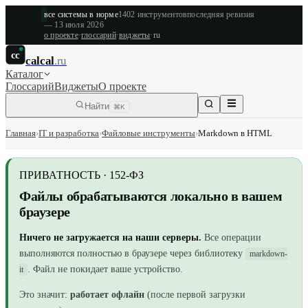
все системы в норме
1402
инструментов
последняя ревизия
—
13 июля 2026
о проекте
·
глоссарий
·
виджеты
·
ru
cc
calcal
.ru
Каталог
Глоссарий
Виджеты
О проекте
Найти
⌘K
Главная
›
IT и разработка
›
Файловые инструменты
›
Markdown в HTML
ПРИВАТНОСТЬ · 152-ФЗ
Файлы обрабатываются локально в вашем
браузере
Ничего не загружается на наши серверы.
Все операции
выполняются полностью в браузере
через библиотеку
markdown-
. Файл не покидает ваше устройство.
it
Это значит:
работает офлайн
(после первой загрузки