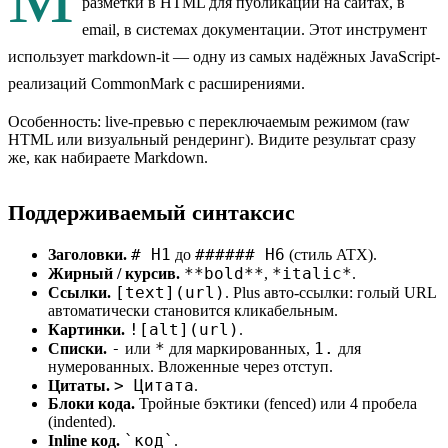
разметки в HTML для публикации на сайтах, в
email, в системах документации. Этот инструмент
использует markdown-it — одну из самых надёжных JavaScript-
реализаций CommonMark с расширениями.
Особенность: live-превью с переключаемым режимом (raw
HTML или визуальный рендеринг). Видите результат сразу
же, как набираете Markdown.
Поддерживаемый синтаксис
# H1
###### H6
Заголовки.
до
(стиль ATX).
**bold**
*italic*
Жирный / курсив.
,
.
[text](url)
Ссылки.
. Plus авто-ссылки: голый URL
автоматически становится кликабельным.
![alt](url)
Картинки.
.
-
*
1.
Списки.
или
для маркированных,
для
нумерованных. Вложенные через отступ.
> Цитата
Цитаты.
.
Блоки кода.
Тройные бэктики (fenced) или 4 пробела
(indented).
`код`
Inline код.
.