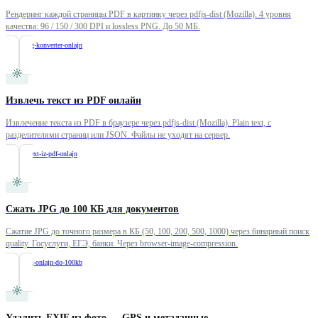
Рендеринг каждой страницы PDF в картинку через pdfjs-dist (Mozilla). 4 уровня
качества: 96 / 150 / 300 DPI и lossless PNG. До 50 МБ.
/
pdf-v-jpg-konverter-onlajn
Извлечь текст из PDF онлайн
Извлечение текста из PDF в браузере через pdfjs-dist (Mozilla). Plain text, с
разделителями страниц или JSON. Файлы не уходят на сервер.
/
extract-text-iz-pdf-onlajn
Сжать JPG до 100 КБ для документов
Сжатие JPG до точного размера в КБ (50, 100, 200, 500, 1000) через бинарный поиск
quality. Госуслуги, ЕГЭ, банки. Через browser-image-compression.
/
szhat-jpg-onlajn-do-100kb
Удалить EXIF из фото — GPS и метаданные