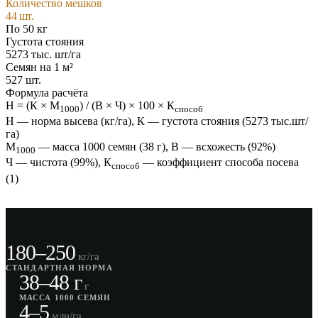
Количество мешков
44
шт.
По
50
кг
Густота стояния
5273
тыс. шт/га
Семян на 1 м²
527
шт.
Формула расчёта
Н = (К × М
) / (В × Ч) × 100 × К
1000
способ
Н — норма высева (кг/га), К — густота стояния (
5273
тыс.шт/
га)
М
— масса 1000 семян (
38
г), В — всхожесть (
92
%)
1000
Ч — чистота (
99
%), К
— коэффициент способа посева
способ
(
1
)
180–250
кг/га
СТАНДАРТНАЯ НОРМА
38–48 г
г
МАССА 1000 СЕМЯН
4–5
млн/га