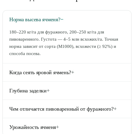
Норма высева ячменя?
−
180–220 кг/га для фуражного, 200–250 кг/га для
пивоваренного. Густота — 4–5 млн всхожих/га. Точная
норма зависит от сорта (M1000), всхожести (≥ 92%) и
способа посева.
Когда сеять яровой ячмень?
+
При первой возможности после оттаивания почвы —
Глубина заделки
+
конец апреля в средней полосе, начало мая в Сибири.
Ячмень — самая ранняя яровая культура: всходы
4–6 см на средних почвах. На лёгких супесчаных — 5–7
выдерживают заморозки до -5°C.
Чем отличается пивоваренный от фуражного?
+
см (поглубже к влаге). На тяжёлых глинистых — 3–5 см.
Пивоваренный — двурядный (только 2 ряда зерна в
Урожайность ячменя
+
колосе), однородные крупные зёрна, низкая белковость