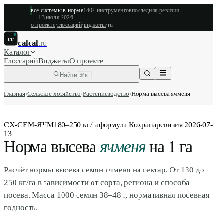
все системы в норме
1402
инструментов
последняя ревизия
—
13 июля 2026
о проекте
·
глоссарий
·
виджеты
·
ru
cc
calcal
.ru
Каталог
Глоссарий
Виджеты
О проекте
Найти
⌘K
Главная
›
Сельское хозяйство
›
Растениеводство
›
Норма высева ячменя
СХ-СЕМ-ЯЧМ
180–250 кг/га
формула Кохрана
ревизия
2026-07-
13
Норма высева
ячменя
на 1 га
Расчёт нормы высева семян ячменя на гектар. От 180 до
250 кг/га в зависимости от сорта, региона и способа
посева. Масса 1000 семян 38–48 г, нормативная посевная
годность.