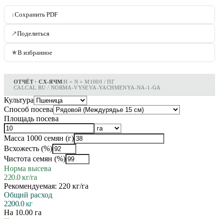
↓
Сохранить PDF
↗
Поделиться
★
В избранное
ОТЧЁТ · СХ-ЯЧМ
|
H = N × M1000 / ПГ
CALCAL.RU / NORMA-VYSEVA-YACHMENYA-NA-1-GA
Культура
Способ посева
Площадь посева
Масса 1000 семян
(г)
Всхожесть
(%)
Чистота семян
(%)
Норма высева
220.0
кг/га
Рекомендуемая:
220
кг/га
Общий расход
2200.0
кг
На
10.00
га