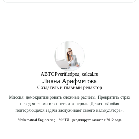
(9–11,5%), высокая экстрактивность. Фуражный —
20–40 ц/га в среднем по России. В благоприятных
шестирядный, разнокалиберные зёрна, белок 11,5–14%.
условиях (Кубань) — 50–60 ц/га. Современные сорта
Технология выращивания разная: пивоваренный требует
(Прерия, Адамус) могут давать до 70 ц/га.
азотных подкормок только в начале вегетации.
АВТОР
verified
ред. calcal.ru
Лиана Арифметова
Создатель и главный редактор
Миссия: демократизировать сложные расчёты. Превратить страх
перед числами в ясность и контроль. Девиз: «Любая
повторяющаяся задача заслуживает своего калькулятора».
Mathematical Engineering · МФТИ · редактирует каталог с 2012 года