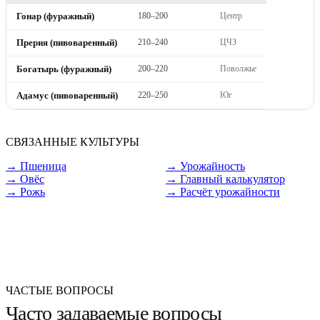
Гонар (фуражный)
180–200
Центр
Прерия (пивоваренный)
210–240
ЦЧЗ
Богатырь (фуражный)
200–220
Поволжье
Адамус (пивоваренный)
220–250
Юг
СВЯЗАННЫЕ КУЛЬТУРЫ
→
Пшеница
→
Урожайность
→
Овёс
→ Главный калькулятор
→
Рожь
→ Расчёт урожайности
ЧАСТЫЕ ВОПРОСЫ
Часто задаваемые вопросы