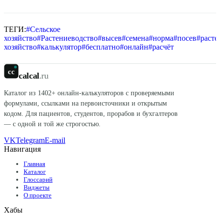
ТЕГИ:
#
Сельское
хозяйство
#
Растениеводство
#
высев
#
семена
#
норма
#
посев
#
расте
хозяйство
#
калькулятор
#
бесплатно
#
онлайн
#
расчёт
cc
calcal
.ru
Каталог из
1402
+ онлайн-калькуляторов с проверяемыми
формулами, ссылками на первоисточники и открытым
кодом. Для пациентов, студентов, прорабов и бухгалтеров
— с одной и той же строгостью.
VK
Telegram
E-mail
Навигация
Главная
Каталог
Глоссарий
Виджеты
О проекте
Хабы