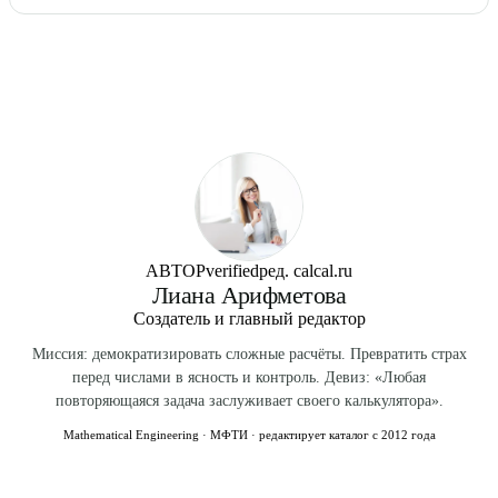
Защищает от ветра и насекомых, но не превращает в
шатёр, а вальмовая). Уклон не менее 18° для
Бюджетно — половая доска 36×120 мм или 50×150 мм по
зимнюю беседку. Дополнительно 8–12 тыс. ₽ к смете.
металлочерепицы / ондулина.
лагам. Долговечнее — террасная доска (декинг) или
Популярный вариант для дач Подмосковья.
композитный декинг. Ещё вариант — тротуарная плитка
по песку (для беседки на грунтовой основе без свай).
Утеплённый пол редко делают — открытая беседка для
лета.
АВТОР
verified
ред. calcal.ru
Лиана Арифметова
Создатель и главный редактор
Миссия: демократизировать сложные расчёты. Превратить страх
перед числами в ясность и контроль. Девиз: «Любая
повторяющаяся задача заслуживает своего калькулятора».
Mathematical Engineering · МФТИ · редактирует каталог с 2012 года