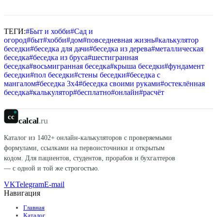
ТЕГИ:
#
Быт и хобби
#
Сад и
огород
#
быт
#
хобби
#
дом
#
повседневная жизнь
#
калькулятор
беседки
#
беседка для дачи
#
беседка из дерева
#
металлическая
беседка
#
беседка из бруса
#
шестигранная
беседка
#
восьмигранная беседка
#
крыша беседки
#
фундамент
беседки
#
пол беседки
#
стены беседки
#
беседка с
мангалом
#
беседка 3x4
#
беседка своими руками
#
остеклённая
беседка
#
калькулятор
#
бесплатно
#
онлайн
#
расчёт
cc
calcal
.ru
Каталог из
1402
+ онлайн-калькуляторов с проверяемыми
формулами, ссылками на первоисточники и открытым
кодом. Для пациентов, студентов, прорабов и бухгалтеров
— с одной и той же строгостью.
VK
Telegram
E-mail
Навигация
Главная
Каталог