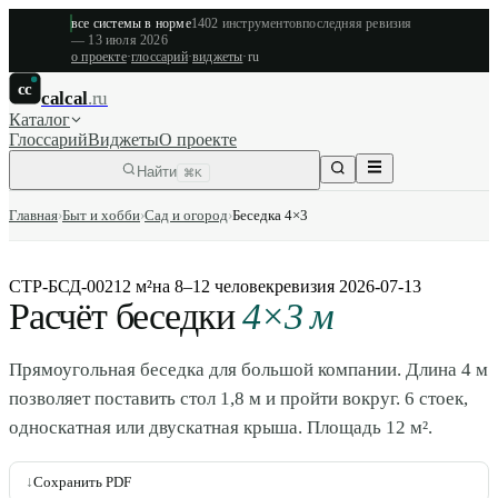
все системы в норме
1402
инструментов
последняя ревизия
—
13 июля 2026
о проекте
·
глоссарий
·
виджеты
·
ru
cc
calcal
.ru
Каталог
Глоссарий
Виджеты
О проекте
Найти
⌘K
Главная
›
Быт и хобби
›
Сад и огород
›
Беседка 4×3
СТР-БСД-002
12 м²
на 8–12 человек
ревизия
2026-07-13
Расчёт беседки
4×3 м
Прямоугольная беседка для большой компании. Длина 4 м
позволяет поставить стол 1,8 м и пройти вокруг. 6 стоек,
односкатная или двускатная крыша. Площадь 12 м².
↓
Сохранить PDF