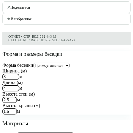
↗
Поделиться
★
В избранное
ОТЧЁТ · СТР-БСД-002
|
4×3 М
CALCAL.RU / RASCHET-BESEDKI-4-NA-3
Форма и размеры беседки
Форма беседки
Ширина (м)
м
Длина (м)
м
Высота стен (м)
м
Высота крыши (м)
м
Материалы