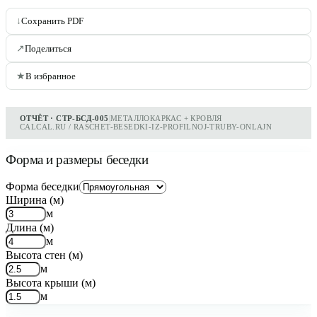
↓
Сохранить PDF
↗
Поделиться
★
В избранное
ОТЧЁТ · СТР-БСД-005
|
МЕТАЛЛОКАРКАС + КРОВЛЯ
CALCAL.RU / RASCHET-BESEDKI-IZ-PROFILNOJ-TRUBY-ONLAJN
Форма и размеры беседки
Форма беседки
Ширина (м)
м
Длина (м)
м
Высота стен (м)
м
Высота крыши (м)
м