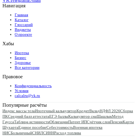
VK
Telegram
E-mail
Навигация
Главная
Каталог
Глоссарий
Виджеты
О проекте
Хабы
Ипотека
Бизнес
Здоровье
Все категории
Правовое
Конфиденциальность
Условия
calcalru@vk.ru
Популярные расчёты
Индекс массы тела
Ипотечный калькулятор
Кредит
Вклад
НДФЛ 2026
Сборка
ПК
Средний балл аттестата
ЕГЭ баллы
Калькулятор сна
Шашлык
Метод
Гаусса
Таблица истинности
Облигации
Патент ИП
Счётчик слов
Пенсия
Карты
Шухарта
Единое пособие
Себестоимость
Военная ипотека
НИС
Больничный
СНИЛС
ИНН
Расход топлива