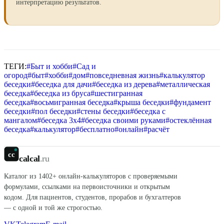
интерпретацию результатов.
ТЕГИ:
#
Быт и хобби
#
Сад и
огород
#
быт
#
хобби
#
дом
#
повседневная жизнь
#
калькулятор
беседки
#
беседка для дачи
#
беседка из дерева
#
металлическая
беседка
#
беседка из бруса
#
шестигранная
беседка
#
восьмигранная беседка
#
крыша беседки
#
фундамент
беседки
#
пол беседки
#
стены беседки
#
беседка с
мангалом
#
беседка 3x4
#
беседка своими руками
#
остеклённая
беседка
#
калькулятор
#
бесплатно
#
онлайн
#
расчёт
cc
calcal
.ru
Каталог из
1402
+ онлайн-калькуляторов с проверяемыми
формулами, ссылками на первоисточники и открытым
кодом. Для пациентов, студентов, прорабов и бухгалтеров
— с одной и той же строгостью.