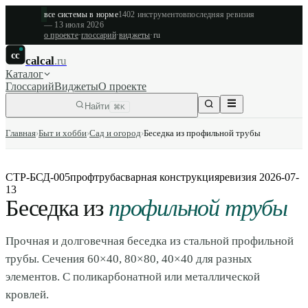
все системы в норме
1402
инструментов
последняя ревизия
—
13 июля 2026
о проекте
·
глоссарий
·
виджеты
·
ru
cc
calcal
.ru
Каталог
Глоссарий
Виджеты
О проекте
Найти
⌘K
Главная
›
Быт и хобби
›
Сад и огород
›
Беседка из профильной трубы
СТР-БСД-005
профтруба
сварная конструкция
ревизия
2026-07-
13
Беседка из
профильной трубы
Прочная и долговечная беседка из стальной профильной
трубы. Сечения 60×40, 80×80, 40×40 для разных
элементов. С поликарбонатной или металлической
кровлей.