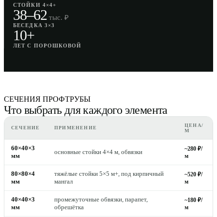
СТОЙКИ 4×4+
38–62
тыс. ₽
БЕСЕДКА 3×3
10+
ЛЕТ С ПОРОШКОВОЙ
СЕЧЕНИЯ ПРОФТРУБЫ
Что выбрать для каждого элемента
ЦЕНА/
СЕЧЕНИЕ
ПРИМЕНЕНИЕ
М
60×40×3
~280 ₽/
основные стойки 4×4 м, обвязки
мм
м
80×80×4
тяжёлые стойки 5×5 м+, под кирпичный
~520 ₽/
мм
мангал
м
40×40×3
промежуточные обвязки, парапет,
~180 ₽/
мм
обрешётка
м