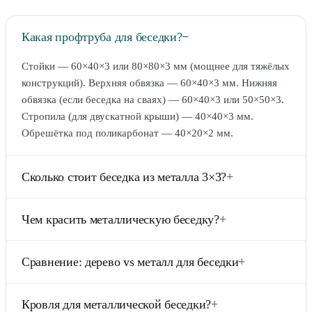
Какая профтруба для беседки?
−
Стойки — 60×40×3 или 80×80×3 мм (мощнее для тяжёлых
конструкций). Верхняя обвязка — 60×40×3 мм. Нижняя
обвязка (если беседка на сваях) — 60×40×3 или 50×50×3.
Стропила (для двускатной крыши) — 40×40×3 мм.
Обрешётка под поликарбонат — 40×20×2 мм.
Сколько стоит беседка из металла 3×3?
+
Только металл — 12–18 тыс. ₽ (профтруба + крепёж).
Чем красить металлическую беседку?
+
Сварочные работы (4–6 стойко-смен по 3–4 тыс. ₽) —
12–24 тыс. ₽. Грунтовка и покраска — 4–6 тыс. ₽. Итого
Грунт ГФ-021 (антикоррозийный) — 1 слой. Эмаль
металлокаркас — 30–50 тыс. ₽. Плюс кровля
Сравнение: дерево vs металл для беседки
+
ПФ-115 (масляная), ПФ-266 — 2 слоя. Срок службы 3–5
(поликарбонат 8 мм 9 м²) — 8–12 тыс. ₽. Полная беседка
лет, нужна перекраска. Альтернатива — порошковая
3×3 — 38–62 тыс. ₽.
Металл дешевле на 20–30%, прочнее, не гниёт, не горит.
покраска: дороже на 200%, срок службы 10+ лет, гладкое
Кровля для металлической беседки?
+
Дерево теплее на ощупь, эстетичнее, проще в