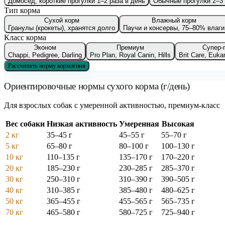
Домосед, короткие прогулки 1–2 раза в день
Обычные прогулки 2–3 
Тип корма
Сухой корм
Влажный корм
Гранулы (крокеты), хранятся долго
Паучи и консервы, 75–80% влаги
Класс корма
Эконом
Премиум
Супер-
Chappi, Pedigree, Darling
Pro Plan, Royal Canin, Hills
Brit Care, Euka
Рассчитать норму кормления
Ориентировочные нормы сухого корма (г/день)
Для взрослых собак с умеренной активностью, премиум-класс
Вес собаки
Низкая активность
Умеренная
Высокая
2 кг
35–45
г
45–55
г
55–70
г
5 кг
65–80
г
80–100
г
100–130
г
10 кг
110–135
г
135–170
г
170–220
г
20 кг
185–230
г
230–285
г
285–370
г
30 кг
250–310
г
310–390
г
390–505
г
40 кг
310–385
г
385–480
г
480–625
г
50 кг
365–455
г
455–565
г
565–735
г
70 кг
465–580
г
580–725
г
725–940
г