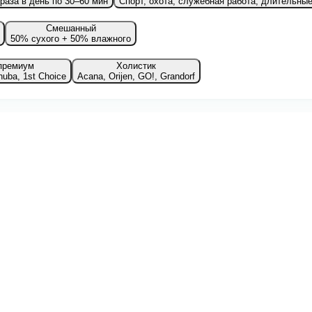
раза в день по 30–60 мин
Спорт, охота, служебная работа, длительны
Смешанный
50% сухого + 50% влажного
премиум
Холистик
nuba, 1st Choice
Acana, Orijen, GO!, Grandorf