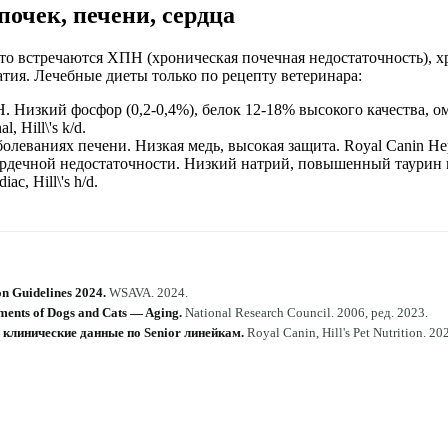
почек, печени, сердца
то встречаются ХПН (хроническая почечная недостаточность), 
тия. Лечебные диеты только по рецепту ветеринара:
. Низкий фосфор (0,2-0,4%), белок 12-18% высокого качества, о
, Hill\'s k/d.
болеваниях печени. Низкая медь, высокая защита. Royal Canin Hepati
ердечной недостаточности. Низкий натрий, повышенный таурин 
ac, Hill\'s h/d.
n Guidelines 2024
.
WSAVA
.
2024
.
ments of Dogs and Cats — Aging
.
National Research Council
.
2006, ред. 2023
.
 — клинические данные по Senior линейкам
.
Royal Canin, Hill's Pet Nutrition
.
20