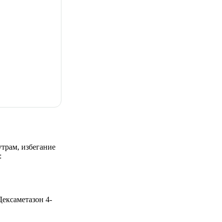
утрам, избегание
:
Дексаметазон 4-