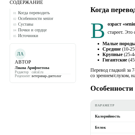
СОДЕРЖАНИЕ
Когда перево
Когда переводить
01
Особенности senior
02
В
озраст «seni
Суставы
03
Почки и сердце
04
стареет. Это
Источники
05
Малые пород
Средние
(10-25 
ЛА
Крупные
(25-44
Гигантские
(45+
АВТОР
Лиана Арифметова
Перевод гладкий за 7
Редактор · calcal.ru
со зрением/слухом, н
Рецензент:
ветеринар-диетолог
Особенности 
ПАРАМЕТР
Калорийность
Белок