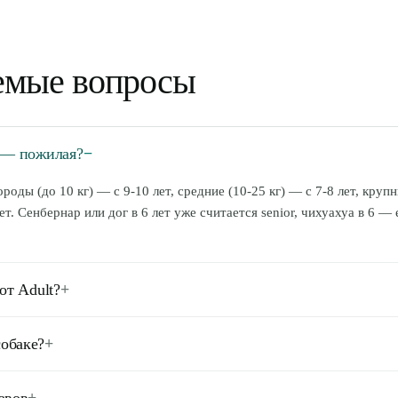
аемые вопросы
а — пожилая?
−
роды (до 10 кг) — с 9-10 лет, средние (10-25 кг) — с 7-8 лет, крупн
ет. Сенбернар или дог в 6 лет уже считается senior, чихуахуа в 6 — 
.
от Adult?
+
ккал/100 г vs 380-410), потому что замедляется метаболизм. 2) Ме
обаке?
+
. 3) Больше антиоксидантов (витамины E, C). 4) Глюкозамин и хондр
га. 6) Часто L-карнитин для жиросжигания.
слой. Для 20 кг старой собаки (вместо 244 г) → 200-220 г/день. Р
авов
+