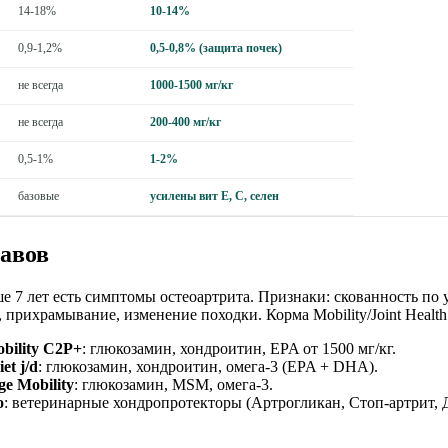
14-18%
10-14%
0,9-1,2%
0,5-0,8% (защита почек)
не всегда
1000-1500 мг/кг
не всегда
200-400 мг/кг
0,5-1%
1-2%
базовые
усилены вит E, C, селен
тавов
е 7 лет есть симптомы остеоартрита. Признаки: скованность по 
прихрамывание, изменение походки. Корма Mobility/Joint Health
bility C2P+
: глюкозамин, хондроитин, EPA от 1500 мг/кг.
iet j/d
: глюкозамин, хондроитин, омега-3 (EPA + DHA).
ge Mobility
: глюкозамин, MSM, омега-3.
о
: ветеринарные хондропротекторы (Артрогликан, Стоп-артрит, 