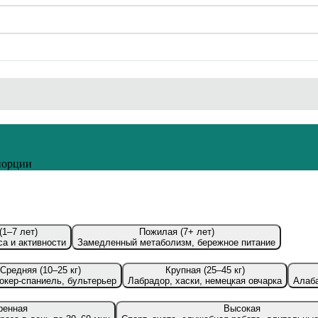
 порции
(1–7 лет)
Пожилая (7+ лет)
а и активности
Замедленный метаболизм, бережное питание
Средняя (10–25 кг)
Крупная (25–45 кг)
кокер-спаниель, бультерьер
Лабрадор, хаски, немецкая овчарка
Алаба
ренная
Высокая