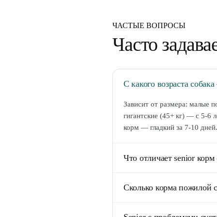
ЧАСТЫЕ ВОПРОСЫ
Часто задав
С какого возраста собак
Зависит от размера: малые по
гигантские (45+ кг) — с 5-6 л
корм — гладкий за 7-10 дней
Что отличает senior корм 
1) Меньше калорий (340-370 
Сколько корма пожилой с
0,9-1,2%) — забота о почках
Омега-3 (рыбий жир) для моз
На 10-20% меньше нормы взро
Senior с проблемами суст