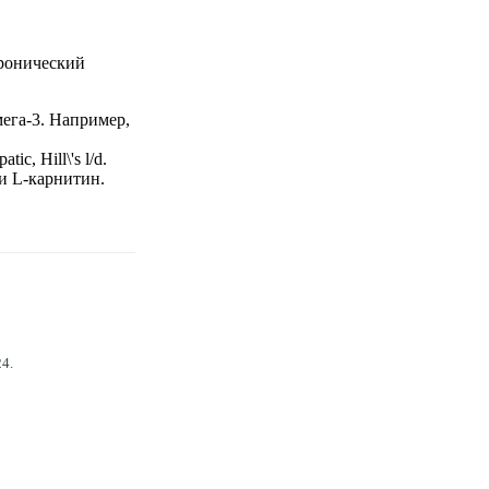
хронический
мега-3. Например,
c, Hill\'s l/d.
и L-карнитин.
24
.