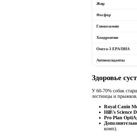
Жир
Фосфор
Глюкозамин
Хондроитин
Омега-3 EPA/DHA
Антиоксиданты
Здоровье сус
У 60-70% собак старш
лестницы и прыжков, 
Royal Canin Mo
Hill\'s Science D
Pro Plan OptiA
Дополнительн
комп).