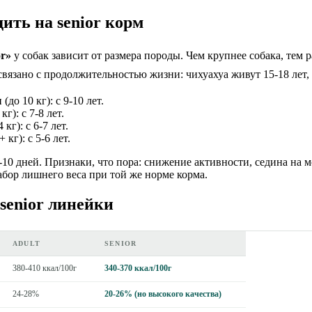
дить на senior корм
or»
у собак зависит от размера породы. Чем крупнее собака, тем 
 связано с продолжительностью жизни: чихуахуа живут 15-18 лет,
ы
(до 10 кг): с 9-10 лет.
кг): с 7-8 лет.
 кг): с 6-7 лет.
 кг): с 5-6 лет.
-10 дней. Признаки, что пора: снижение активности, седина на 
абор лишнего веса при той же норме корма.
senior линейки
ADULT
SENIOR
380-410 ккал/100г
340-370 ккал/100г
24-28%
20-26% (но высокого качества)