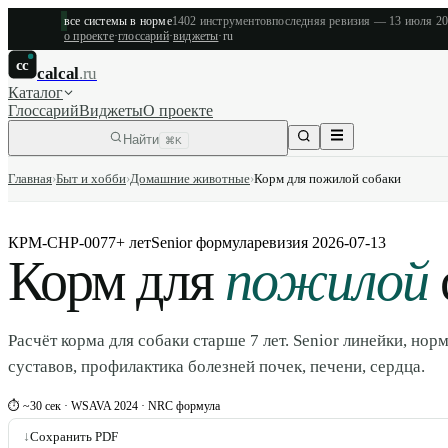
все системы в норме
1402
инструментов
последняя ревизия —
13 июля 2
о проекте
·
глоссарий
·
виджеты
·
ru
cc
calcal
.ru
Каталог
Глоссарий
Виджеты
О проекте
Найти
⌘K
Главная
›
Быт и хобби
›
Домашние животные
›
Корм для пожилой собаки
КРМ-СНР-007
7+ лет
Senior формула
ревизия
2026-07-13
Корм для
пожилой
Расчёт корма для собаки старше 7 лет. Senior линейки, нор
суставов, профилактика болезней почек, печени, сердца.
⏱ ~30 сек · WSAVA 2024 · NRC формула
↓
Сохранить PDF