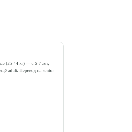
ые (25-44 кг) — с 6-7 лет,
ещё adult. Перевод на senior
ньше фосфора (0,5-0,8% vs
оитин для суставов. 5)
аспределить на 2 приёма