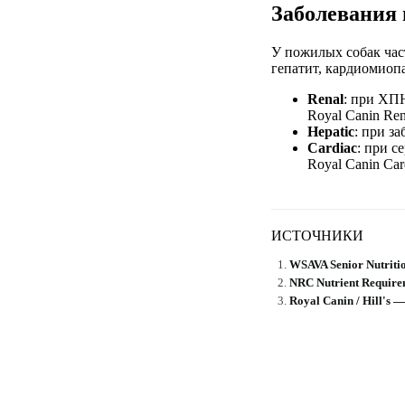
Заболевания 
У пожилых собак час
гепатит, кардиомиопа
Renal
: при ХПН
Royal Canin Renal
Hepatic
: при за
Cardiac
: при с
Royal Canin Cardi
ИСТОЧНИКИ
WSAVA Senior Nutritio
NRC Nutrient Require
Royal Canin / Hill's