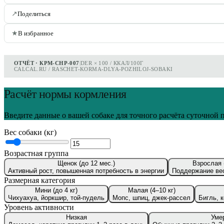
↗
Поделиться
★
В избранное
ОТЧЁТ · КРМ-СНР-007
|
DER × 100 / ККАЛ/100Г
CALCAL.RU / RASCHET-KORMA-DLYA-POZHILOJ-SOBAKI
Расчёт нормы кормления
Введите данные о вашей собаке для точного расчёта суточной
Вес собаки (кг)
Возрастная группа
Щенок (до 12 мес.)
Взрослая 
Активный рост, повышенная потребность в энергии
Поддержание вес
Размерная категория
Мини (до 4 кг)
Малая (4–10 кг)
Чихуахуа, йоркшир, той-пудель
Мопс, шпиц, джек-рассел
Бигль, 
Уровень активности
Низкая
Уме