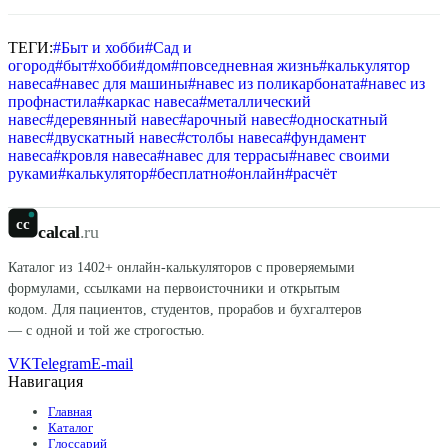
ТЕГИ:
#
Быт и хобби
#
Сад и
огород
#
быт
#
хобби
#
дом
#
повседневная жизнь
#
калькулятор
навеса
#
навес для машины
#
навес из поликарбоната
#
навес из
профнастила
#
каркас навеса
#
металлический
навес
#
деревянный навес
#
арочный навес
#
односкатный
навес
#
двускатный навес
#
столбы навеса
#
фундамент
навеса
#
кровля навеса
#
навес для террасы
#
навес своими
руками
#
калькулятор
#
бесплатно
#
онлайн
#
расчёт
cc
calcal
.ru
Каталог из
1402
+ онлайн-калькуляторов с проверяемыми
формулами, ссылками на первоисточники и открытым
кодом. Для пациентов, студентов, прорабов и бухгалтеров
— с одной и той же строгостью.
VK
Telegram
E-mail
Навигация
Главная
Каталог
Глоссарий