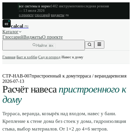
все системы в норме
1402
инструментов
последняя ревизия
—
13 июля 2026
о проекте
·
глоссарий
·
виджеты
·
ru
cc
calcal
.ru
Каталог
Глоссарий
Виджеты
О проекте
Найти
⌘K
Главная
›
Быт и хобби
›
Сад и огород
›
Навес к дому
СТР-НАВ-007
пристроенный к дому
терраса / веранда
ревизия
2026-07-13
Расчёт навеса
пристроенного к
дому
Терраса, веранда, козырёк над входом, навес у бани.
Крепление к стене дома без стоек у дома, гидроизоляция
стыка, выбор материалов. От 1×2 до 4×6 метров.