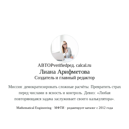
поставить промежуточные стойки у дома.
Открытый навес или козырёк — формально не требуют
+25–40 тыс. ₽. Полная закрытая веранда «под ключ» —
разрешения (Гр.К. РФ ст. 51). Но если ваш дом стоит на
280–500 тыс. ₽.
земле для ИЖС с зарегистрированным объектом, при
значительной пристройке (более 50 м²) рекомендуется
уведомить местную администрацию для обновления
техпаспорта. Закрытая веранда уже считается частью
дома — обязательно регистрация перепланировки.
АВТОР
verified
ред. calcal.ru
Лиана Арифметова
Создатель и главный редактор
Миссия: демократизировать сложные расчёты. Превратить страх
перед числами в ясность и контроль. Девиз: «Любая
повторяющаяся задача заслуживает своего калькулятора».
Mathematical Engineering · МФТИ · редактирует каталог с 2012 года