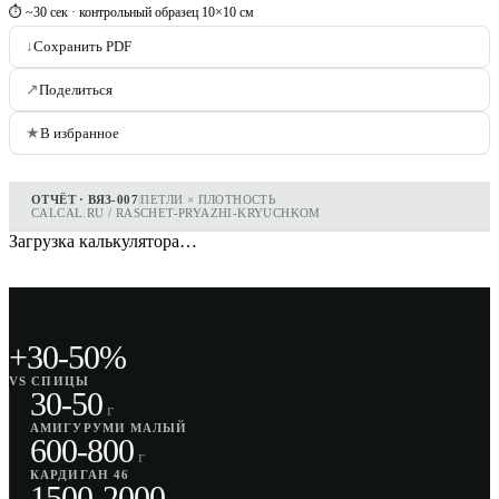
⏱ ~30 сек · контрольный образец 10×10 см
↓
Сохранить PDF
↗
Поделиться
★
В избранное
ОТЧЁТ · ВЯЗ-007
|
ПЕТЛИ × ПЛОТНОСТЬ
CALCAL.RU / RASCHET-PRYAZHI-KRYUCHKOM
Загрузка калькулятора…
+30-50%
VS СПИЦЫ
30-50
г
АМИГУРУМИ МАЛЫЙ
600-800
г
КАРДИГАН 46
1500-2000