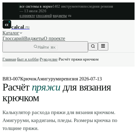
все системы в норме
1402
инструментов
последняя ревизия
—
13 июля 2026
о проекте
·
глоссарий
·
виджеты
·
ru
cc
calcal
.ru
Каталог
Глоссарий
Виджеты
О проекте
Найти
⌘K
Главная
›
Быт и хобби
›
Рукоделие
›
Расчёт пряжи крючком
ВЯЗ-007
Крючок
Амигуруми
ревизия
2026-07-13
Расчёт
пряжи
для вязания
крючком
Калькулятор расхода пряжи для вязания крючком.
Амигуруми, кардиганы, пледы. Размеры крючка по
толщине пряжи.