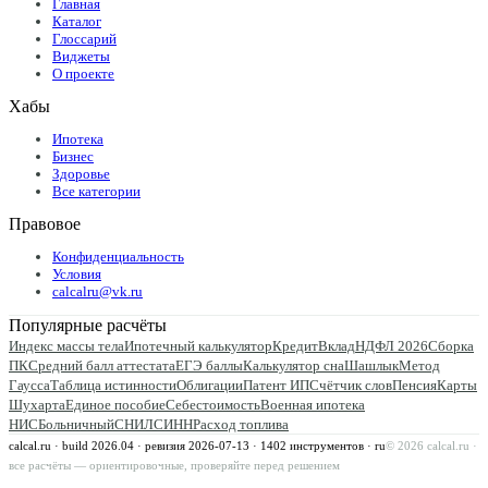
Главная
Каталог
Глоссарий
Виджеты
О проекте
Хабы
Ипотека
Бизнес
Здоровье
Все категории
Правовое
Конфиденциальность
Условия
calcalru@vk.ru
Популярные расчёты
Индекс массы тела
Ипотечный калькулятор
Кредит
Вклад
НДФЛ 2026
Сборка
ПК
Средний балл аттестата
ЕГЭ баллы
Калькулятор сна
Шашлык
Метод
Гаусса
Таблица истинности
Облигации
Патент ИП
Счётчик слов
Пенсия
Карты
Шухарта
Единое пособие
Себестоимость
Военная ипотека
НИС
Больничный
СНИЛС
ИНН
Расход топлива
calcal.ru · build 2026.04 · ревизия
2026-07-13
·
1402
инструментов · ru
©
2026
calcal.ru ·
все расчёты — ориентировочные, проверяйте перед решением