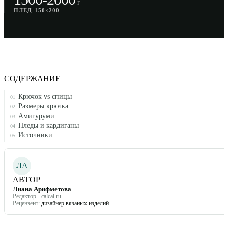
г
ПЛЕД 150×200
СОДЕРЖАНИЕ
Крючок vs спицы
01
Размеры крючка
02
Амигуруми
03
Пледы и кардиганы
04
Источники
05
ЛА
АВТОР
Лиана Арифметова
Редактор · calcal.ru
Рецензент:
дизайнер вязаных изделий