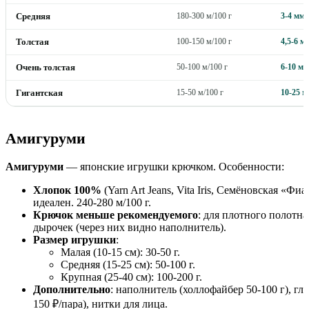
Средняя
180-300 м/100 г
3-4 мм
Толстая
100-150 м/100 г
4,5-6 м
Очень толстая
50-100 м/100 г
6-10 мм
Гигантская
15-50 м/100 г
10-25 
Амигуруми
Амигуруми
— японские игрушки крючком. Особенности:
Хлопок 100%
(Yarn Art Jeans, Vita Iris, Семёновская «Фиа
идеален. 240-280 м/100 г.
Крючок меньше рекомендуемого
: для плотного полотна
дырочек (через них видно наполнитель).
Размер игрушки
:
Малая (10-15 см): 30-50 г.
Средняя (15-25 см): 50-100 г.
Крупная (25-40 см): 100-200 г.
Дополнительно
: наполнитель (холлофайбер 50-100 г), гла
150 ₽/пара), нитки для лица.