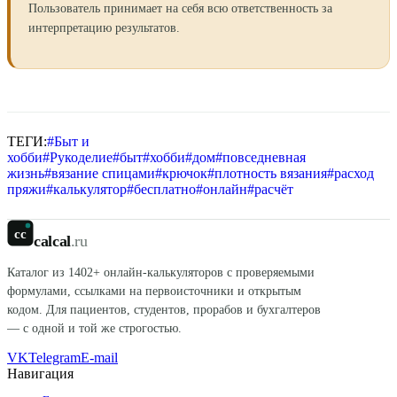
Пользователь принимает на себя всю ответственность за
интерпретацию результатов.
ТЕГИ:
#
Быт и
хобби
#
Рукоделие
#
быт
#
хобби
#
дом
#
повседневная
жизнь
#
вязание спицами
#
крючок
#
плотность вязания
#
расход
пряжи
#
калькулятор
#
бесплатно
#
онлайн
#
расчёт
cc
calcal
.ru
Каталог из
1402
+ онлайн-калькуляторов с проверяемыми
формулами, ссылками на первоисточники и открытым
кодом. Для пациентов, студентов, прорабов и бухгалтеров
— с одной и той же строгостью.
VK
Telegram
E-mail
Навигация