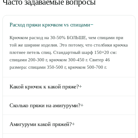
Часто задаваемые вопросы
Расход пряжи крючком vs спицами
−
Крючком расход на 30-50% БОЛЬШЕ, чем спицами при
той же ширине изделия. Это потому, что столбики крючка
плотнее петель спиц. Стандартный шарф 150×20 см:
спицами 200-300 г, крючком 300-450 г. Свитер 46
размера: спицами 350-500 г, крючком 500-700 г.
Какой крючок к какой пряже?
+
Тонкая пряжа (350+ м/100 г): крючок 1,5-2,5 мм. Средняя
Сколько пряжи на амигуруми?
+
(180-300 м/100 г): крючок 3-4 мм. Толстая (100-150 м/100
г): крючок 4,5-6 мм. Очень толстая (50-100 м/100 г):
Маленькая игрушка (10-15 см): 30-50 г средней пряжи +
крючок 6-10 мм. На этикетке обычно указан
Амигуруми какой пряжей?
+
30-50 г для другого цвета. Средняя (15-25 см): 50-100 г +
рекомендуемый размер крючка.
50-100 г. Крупная (25-40 см): 100-200 г. Если несколько
Хлопок 100% (Yarn Art Jeans, Vita Cotton Iris, Семёновская