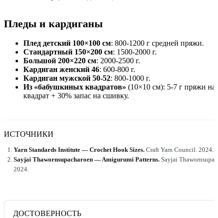
Пледы и кардиганы
Плед детский 100×100 см
: 800-1200 г средней пряжи.
Стандартный 150×200 см
: 1500-2000 г.
Большой 200×220 см
: 2000-2500 г.
Кардиган женский 46
: 600-800 г.
Кардиган мужской 50-52
: 800-1000 г.
Из «бабушкиных квадратов»
(10×10 см): 5-7 г пряжи на 
квадрат + 30% запас на сшивку.
ИСТОЧНИКИ
Yarn Standards Institute — Crochet Hook Sizes
.
Craft Yarn Council
.
2024
.
Sayjai Thawornsupacharoen — Amigurumi Patterns
.
Sayjai Thawornsupac
2024
.
ДОСТОВЕРНОСТЬ