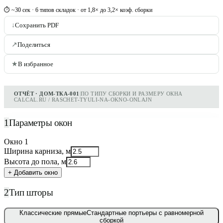
⏱ ~30 сек · 6 типов складок · от 1,8× до 3,2× коэф. сборки
↓
Сохранить PDF
↗
Поделиться
★
В избранное
ОТЧЁТ · ДОМ-ТКА-001
|
ПО ТИПУ СБОРКИ И РАЗМЕРУ ОКНА
CALCAL.RU / RASCHET-TYULI-NA-OKNO-ONLAJN
1
Параметры окон
Окно
1
Ширина карниза, м
Высота до пола, м
+ Добавить окно
2
Тип шторы
Классические прямые
Стандартные портьеры с равномерной
сборкой