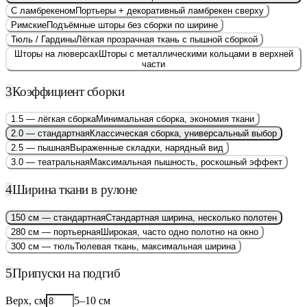
С ламбрекеном
Портьеры + декоративный ламбрекен сверху
Римские
Подъёмные шторы без сборки по ширине
Тюль / Гардины
Лёгкая прозрачная ткань с пышной сборкой
Шторы на люверсах
Шторы с металлическими кольцами в верхней
части
3
Коэффициент сборки
1.5 — лёгкая сборка
Минимальная сборка, экономия ткани
2.0 — стандартная
Классическая сборка, универсальный выбор
2.5 — пышная
Выраженные складки, нарядный вид
3.0 — театральная
Максимальная пышность, роскошный эффект
4
Ширина ткани в рулоне
150 см — стандартная
Стандартная ширина, несколько полотен
280 см — портьерная
Широкая, часто одно полотно на окно
300 см — тюль
Тюлевая ткань, максимальная ширина
5
Припуски на подгиб
Верх, см
5–10 см