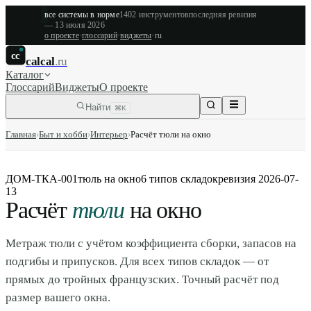
все системы в норме
1402
инструментов
последняя ревизия
—
13 июля 2026
о проекте
·
глоссарий
·
виджеты
·
ru
cc
calcal
.ru
Каталог
Глоссарий
Виджеты
О проекте
Найти
⌘K
Главная
›
Быт и хобби
›
Интерьер
›
Расчёт тюли на окно
ДОМ-ТКА-001
тюль на окно
6 типов складок
ревизия
2026-07-
13
Расчёт
тюли
на окно
Метраж тюли с учётом коэффициента сборки, запасов на
подгибы и припусков. Для всех типов складок — от
прямых до тройных французских. Точный расчёт под
размер вашего окна.