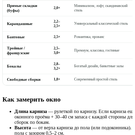
Прямые складки
Минимализм, лофт, скандинавский
2,0×
(буфы)
стиль
2,2–
Карандашные
Универсальный классический стиль
2,5×
Бантовые
2,5×
Романтика, прованс
Тройные /
2,5–
Премиум, классика, гостиные
французские
3,0×
2,8–
Бокалы
Богатый дизайн, банкетные залы
3,2×
Свободные сборки
1,8×
Современный простой стиль
Как замерить окно
Длина карниза
— рулеткой по карнизу. Если карниза ещ
оконного проёма + 30–40 см запаса с каждой стороны дл
сборок по бокам.
Высота
— от верха карниза до пола (или подоконника). 
пола с зазором 0,5–2 см.