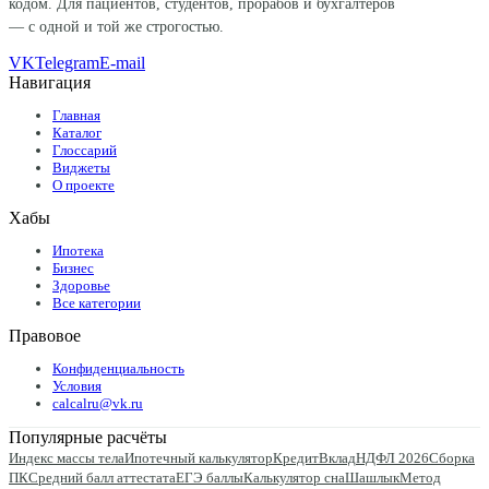
кодом. Для пациентов, студентов, прорабов и бухгалтеров
— с одной и той же строгостью.
VK
Telegram
E-mail
Навигация
Главная
Каталог
Глоссарий
Виджеты
О проекте
Хабы
Ипотека
Бизнес
Здоровье
Все категории
Правовое
Конфиденциальность
Условия
calcalru@vk.ru
Популярные расчёты
Индекс массы тела
Ипотечный калькулятор
Кредит
Вклад
НДФЛ 2026
Сборка
ПК
Средний балл аттестата
ЕГЭ баллы
Калькулятор сна
Шашлык
Метод