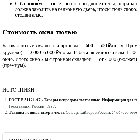
С балконом
— расчёт по полной длине стены, ширина ка
должна заходить на балконную дверь, чтобы тюль свобод
отодвигалась.
Стоимость окна тюлью
Базовая тюль из вуали или органзы — 600–1 500 ₽/пог.м. Прем
кружево) — 2 000–6 000 ₽/пог.м. Работа швейного ателье 1 500–
окно. Итого окно 2 м с тройной складкой — от 4 000 (бюджет) д
(премиум).
ИСТОЧНИКИ
ГОСТ Р 51121-97 «Товары непродовольственные. Информация для по
Госстандарт России
.
1997
.
Техника пошива штор и тюли
.
Союз дизайнеров России
.
Учебное пособ