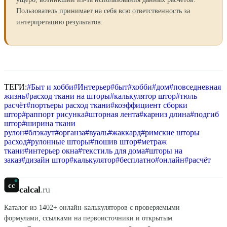
Пользователь принимает на себя всю ответственность за
интерпретацию результатов.
ТЕГИ:
#
Быт и хобби
#
Интерьер
#
быт
#
хобби
#
дом
#
повседневная
жизнь
#
расход ткани на шторы
#
калькулятор штор
#
тюль
расчёт
#
портьеры расход ткани
#
коэффициент сборки
штор
#
раппорт рисунка
#
шторная лента
#
карниз длина
#
подгиб
штор
#
ширина ткани
рулон
#
блэкаут
#
органза
#
вуаль
#
жаккард
#
римские шторы
расход
#
рулонные шторы
#
пошив штор
#
метраж
ткани
#
интерьер окна
#
текстиль для дома
#
шторы на
заказ
#
дизайн штор
#
калькулятор
#
бесплатно
#
онлайн
#
расчёт
cc
calcal
.ru
Каталог из
1402
+ онлайн-калькуляторов с проверяемыми
формулами, ссылками на первоисточники и открытым