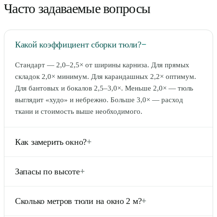
Часто задаваемые вопросы
Какой коэффициент сборки тюли?
−
Стандарт — 2,0–2,5× от ширины карниза. Для прямых
складок 2,0× минимум. Для карандашных 2,2× оптимум.
Для бантовых и бокалов 2,5–3,0×. Меньше 2,0× — тюль
выглядит «худо» и небрежно. Больше 3,0× — расход
ткани и стоимость выше необходимого.
Как замерить окно?
+
Длина карниза + 30–40 см запаса с каждой стороны (для
Запасы по высоте
+
красивых складок по краям). Высота — от карниза до
пола (или до подоконника, в зависимости от стиля). Если
Верх: 8–12 см на петли/люверсы/шторную ленту. Низ: 5–
тюль до пола — оставьте 0,5–2 см зазора, чтобы не
Сколько метров тюли на окно 2 м?
+
10 см на подгиб. Боковые края: 1,5–3 см на двойной
лежала на полу. Если декоративная (длиннее пола) —
подгиб. Итого +20–30 см к измеренной высоте.