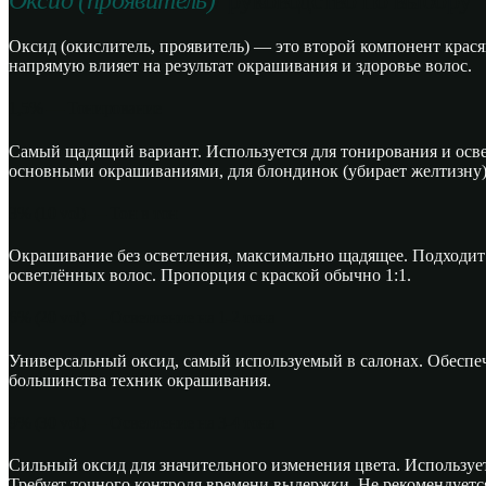
Оксид (проявитель)
/ руководство по выбору
Оксид (окислитель, проявитель) — это второй компонент крас
напрямую влияет на результат окрашивания и здоровье волос.
1,5% — Тонирование
Самый щадящий вариант. Используется для тонирования и осве
основными окрашиваниями, для блондинок (убирает желтизну),
3% (10 vol) — Тон в тон
Окрашивание без осветления, максимально щадящее. Подходит д
осветлённых волос. Пропорция с краской обычно 1:1.
6% (20 vol) — Осветление на 1-2 тона
Универсальный оксид, самый используемый в салонах. Обеспеч
большинства техник окрашивания.
9% (30 vol) — Осветление на 3-4 тона
Сильный оксид для значительного изменения цвета. Использует
Требует точного контроля времени выдержки. Не рекомендуетс