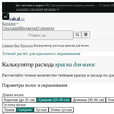
все системы в норме
1402
инструментов
последняя ревизия —
13 июля 2
о проекте
·
глоссарий
·
виджеты
·
ru
cc
calcal
.ru
Каталог
Глоссарий
Виджеты
О проекте
Найти
⌘K
Главная
›
Быт
›
Красота
›
Калькулятор расхода краски для волос
Точный расчёт для идеального окрашивания
Калькулятор расхода
краски для волос
Рассчитайте точное количество тюбиков краски и оксида по дл
Параметры волос и окрашивания
Длина волос
Короткие (до 15 см)
Средние (15–30 см)
Длинные (30–50 см)
Оче
Густота волос
Тонкие
Средние
Густые
Очень густые