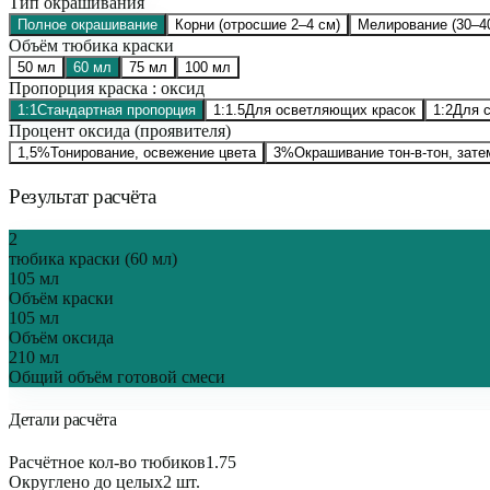
Тип окрашивания
Полное окрашивание
Корни (отросшие 2–4 см)
Мелирование (30–4
Объём тюбика краски
50
мл
60
мл
75
мл
100
мл
Пропорция краска : оксид
1:1
Стандартная пропорция
1:1.5
Для осветляющих красок
1:2
Для 
Процент оксида (проявителя)
1,5%
Тонирование, освежение цвета
3%
Окрашивание тон-в-тон, зат
Результат расчёта
2
тюбика
краски (
60
мл)
105
мл
Объём краски
105
мл
Объём оксида
210
мл
Общий объём готовой смеси
Детали расчёта
Расчётное кол-во тюбиков
1.75
Округлено до целых
2
шт.