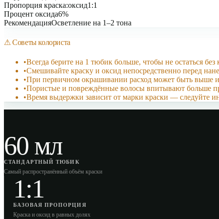
Пропорция краска:оксид
1:1
Процент оксида
6%
Рекомендация
Осветление на 1–2 тона
⚠
Советы колориста
•
Всегда берите на 1 тюбик больше, чтобы не остаться без 
•
Смешивайте краску и оксид непосредственно перед нан
•
При первичном окрашивании расход может быть выше и
•
Пористые и повреждённые волосы впитывают больше п
•
Время выдержки зависит от марки краски — следуйте и
60 мл
СТАНДАРТНЫЙ ТЮБИК
Самый распространённый объём краски
1:1
БАЗОВАЯ ПРОПОРЦИЯ
Краска и оксид в равных долях