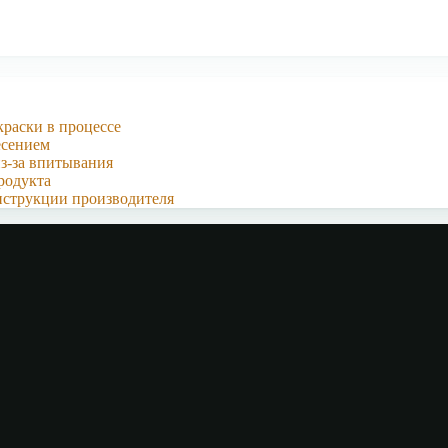
краски в процессе
есением
з-за впитывания
родукта
нструкции производителя