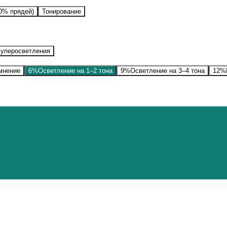
0% прядей)
Тонирование
суперосветления
емнение
6%
Осветление на 1–2 тона
9%
Осветление на 3–4 тона
12%