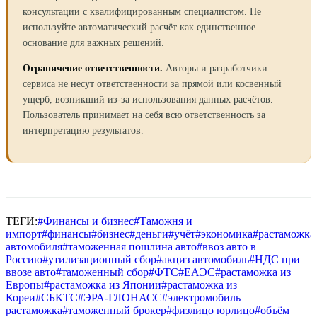
консультации с квалифицированным специалистом. Не
используйте автоматический расчёт как единственное
основание для важных решений.
Ограничение ответственности.
Авторы и разработчики
сервиса не несут ответственности за прямой или косвенный
ущерб, возникший из-за использования данных расчётов.
Пользователь принимает на себя всю ответственность за
интерпретацию результатов.
ТЕГИ:
#
Финансы и бизнес
#
Таможня и
импорт
#
финансы
#
бизнес
#
деньги
#
учёт
#
экономика
#
растаможка
автомобиля
#
таможенная пошлина авто
#
ввоз авто в
Россию
#
утилизационный сбор
#
акциз автомобиль
#
НДС при
ввозе авто
#
таможенный сбор
#
ФТС
#
ЕАЭС
#
растаможка из
Европы
#
растаможка из Японии
#
растаможка из
Кореи
#
СБКТС
#
ЭРА-ГЛОНАСС
#
электромобиль
растаможка
#
таможенный брокер
#
физлицо юрлицо
#
объём