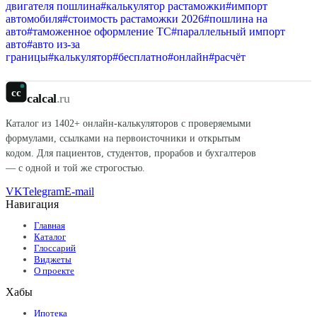
двигателя пошлина
#
калькулятор растаможки
#
импорт
автомобиля
#
стоимость растаможки 2026
#
пошлина на
авто
#
таможенное оформление ТС
#
параллельный импорт
авто
#
авто из-за
границы
#
калькулятор
#
бесплатно
#
онлайн
#
расчёт
cc
calcal
.ru
Каталог из
1402
+ онлайн-калькуляторов с проверяемыми
формулами, ссылками на первоисточники и открытым
кодом. Для пациентов, студентов, прорабов и бухгалтеров
— с одной и той же строгостью.
VK
Telegram
E-mail
Навигация
Главная
Каталог
Глоссарий
Виджеты
О проекте
Хабы
Ипотека