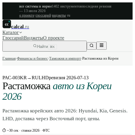
все системы в норме
1402
инструментов
последняя ревизия
—
13 июля 2026
о проекте
·
глоссарий
·
виджеты
·
ru
cc
calcal
.ru
Каталог
Глоссарий
Виджеты
О проекте
Найти
⌘K
Главная
›
Финансы и бизнес
›
Таможня и импорт
›
Растаможка из Кореи
РАС-003
KR→RU
LHD
ревизия
2026-07-13
Растаможка
авто из Кореи
2026
Растаможка корейских авто 2026: Hyundai, Kia, Genesis.
LHD, доставка через Восточный порт, цены.
⏱ ~30 сек · ставки 2026 · ФТС