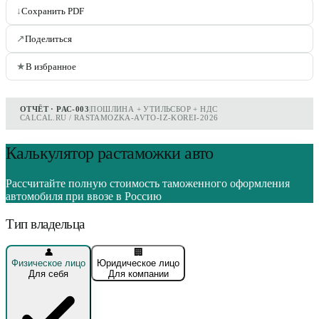
↓
Сохранить PDF
↗
Поделиться
★
В избранное
ОТЧЁТ · РАС-003
|
ПОШЛИНА + УТИЛЬСБОР + НДС
CALCAL.RU / RASTAMOZKA-AVTO-IZ-KOREI-2026
Калькулятор растаможки авто
Рассчитайте полную стоимость таможенного оформления
автомобиля при ввозе в Россию
Тип владельца
👤
🏢
Физическое лицо
Юридическое лицо
Для себя
Для компании