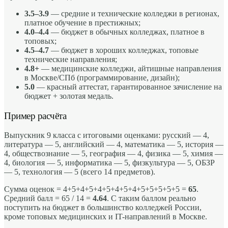
3.5–3.9
— средние и технические колледжи в регионах,
платное обучение в престижных;
4.0–4.4
— бюджет в обычных колледжах, платное в
топовых;
4.5–4.7
— бюджет в хороших колледжах, топовые
технические направления;
4.8+
— медицинские колледжи, айтишные направления
в Москве/СПб (программирование, дизайн);
5.0
— красный аттестат, гарантированное зачисление на
бюджет + золотая медаль.
Пример расчёта
Выпускник 9 класса с итоговыми оценками: русский — 4,
литература — 5, английский — 4, математика — 5, история —
4, обществознание — 5, география — 4, физика — 5, химия —
4, биология — 5, информатика — 5, физкультура — 5, ОБЗР
— 5, технология — 5 (всего 14 предметов).
Сумма оценок = 4+5+4+5+4+5+4+5+4+5+5+5+5+5 =
65
.
Средний балл = 65 / 14 =
4.64
. С таким баллом реально
поступить на бюджет в большинство колледжей России,
кроме топовых медицинских и IT-направлений в Москве.