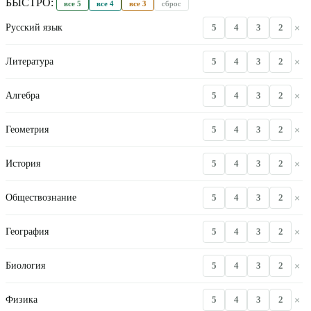
БЫСТРО:
все
5
все
4
все
3
сброс
Русский язык
5
4
3
2
×
Литература
5
4
3
2
×
Алгебра
5
4
3
2
×
Геометрия
5
4
3
2
×
История
5
4
3
2
×
Обществознание
5
4
3
2
×
География
5
4
3
2
×
Биология
5
4
3
2
×
Физика
5
4
3
2
×