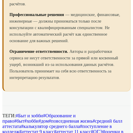
расчётов.
Профессиональные решения
— медицинские, финансовые,
инженерные — должны приниматься только после
консультации с квалифицированным специалистом. Не
используйте автоматический расчёт как единственное
основание для важных решений.
Ограничение ответственности.
Авторы и разработчики
сервиса не несут ответственности за прямой или косвенный
ущерб, возникший из-за использования данных расчётов.
Пользователь принимает на себя всю ответственность за
интерпретацию результатов.
ТЕГИ:
#
Быт и хобби
#
Образование и
право
#
быт
#
хобби
#
дом
#
повседневная жизнь
#
средний балл
аттестата
#
калькулятор среднего балла
#
поступление в
колледж
#
аттестат 9 класс
#
аттестат 11 класс
#
ОГЭ
#
оценки в