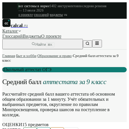
все системы в норме
1402
инструментов
последняя ревизия
—
13 июля 2026
о проекте
·
глоссарий
·
виджеты
·
ru
cc
calcal
.ru
Каталог
Глоссарий
Виджеты
О проекте
Найти
⌘K
Главная
›
Быт и хобби
›
Образование и право
›
Средний балл аттестата за 9
класс
Школьный аттестат ОГЭ
Средний балл
аттестата за 9 класс
Рассчитайте средний балл вашего аттестата об основном
общем образовании за 1 минуту. Учёт обязательных и
выбранных предметов, округление по правилам
Минпросвещения, проверка шансов на поступление в
колледж.
ОЦЕНКИ
15
предметов