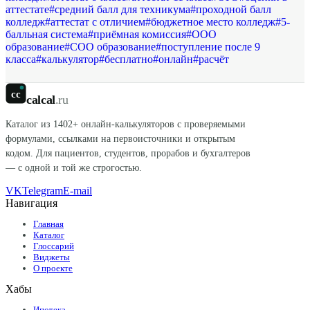
аттестате
#
средний балл для техникума
#
проходной балл
колледж
#
аттестат с отличием
#
бюджетное место колледж
#
5-
балльная система
#
приёмная комиссия
#
ООО
образование
#
СОО образование
#
поступление после 9
класса
#
калькулятор
#
бесплатно
#
онлайн
#
расчёт
cc
calcal
.ru
Каталог из
1402
+ онлайн-калькуляторов с проверяемыми
формулами, ссылками на первоисточники и открытым
кодом. Для пациентов, студентов, прорабов и бухгалтеров
— с одной и той же строгостью.
VK
Telegram
E-mail
Навигация
Главная
Каталог
Глоссарий
Виджеты
О проекте
Хабы
Ипотека