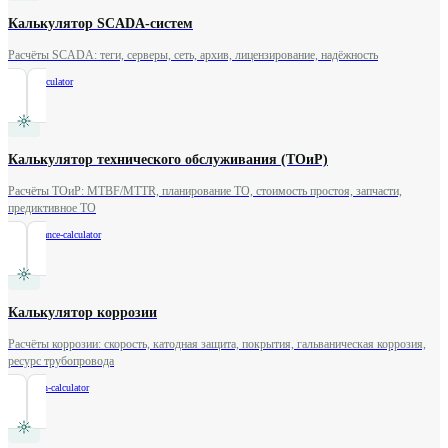
Калькулятор SCADA-систем
Расчёты SCADA: теги, серверы, сеть, архив, лицензирование, надёжность
/
scada-calculator
Калькулятор технического обслуживания (ТОиР)
Расчёты ТОиР: MTBF/MTTR, планирование ТО, стоимость простоя, запчасти,
предиктивное ТО
/
maintenance-calculator
Калькулятор коррозии
Расчёты коррозии: скорость, катодная защита, покрытия, гальваническая коррозия,
ресурс трубопровода
/
corrosion-calculator