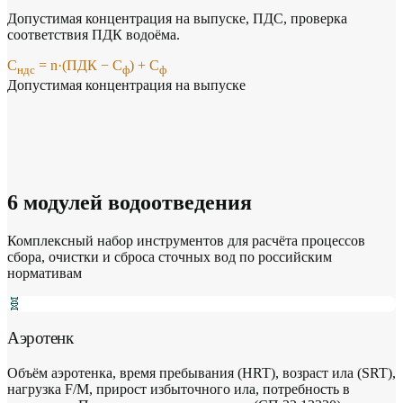
Допустимая концентрация на выпуске, ПДС, проверка
соответствия ПДК водоёма.
С
= n·(ПДК − С
) + С
ндс
ф
ф
Допустимая концентрация на выпуске
6 модулей водоотведения
Комплексный набор инструментов для расчёта процессов
сбора, очистки и сброса сточных вод по российским
нормативам
🧬
Аэротенк
Объём аэротенка, время пребывания (HRT), возраст ила (SRT),
нагрузка F/M, прирост избыточного ила, потребность в