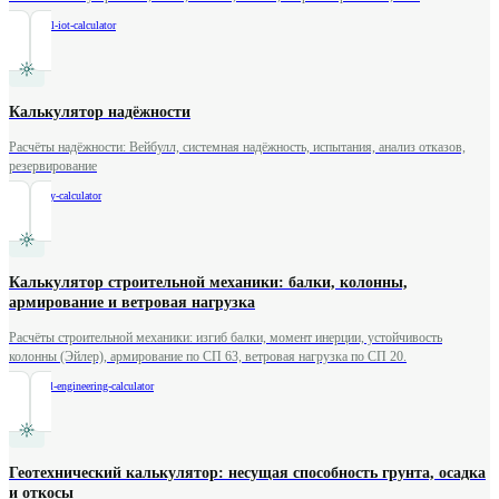
/
industrial-iot-calculator
Калькулятор надёжности
Расчёты надёжности: Вейбулл, системная надёжность, испытания, анализ отказов,
резервирование
/
reliability-calculator
Калькулятор строительной механики: балки, колонны,
армирование и ветровая нагрузка
Расчёты строительной механики: изгиб балки, момент инерции, устойчивость
колонны (Эйлер), армирование по СП 63, ветровая нагрузка по СП 20.
/
structural-engineering-calculator
Геотехнический калькулятор: несущая способность грунта, осадка
и откосы