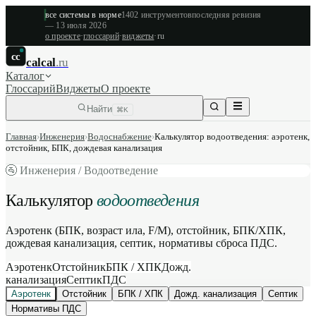
все системы в норме
1402
инструментов
последняя ревизия
—
13 июля 2026
о проекте
·
глоссарий
·
виджеты
·
ru
cc
calcal
.ru
Каталог
Глоссарий
Виджеты
О проекте
Найти
⌘K
Главная
›
Инженерия
›
Водоснабжение
›
Калькулятор водоотведения: аэротенк,
отстойник, БПК, дождевая канализация
🚰
Инженерия / Водоотведение
Калькулятор
водоотведения
Аэротенк (БПК, возраст ила, F/M), отстойник, БПК/ХПК,
дождевая канализация, септик, нормативы сброса ПДС.
Аэротенк
Отстойник
БПК / ХПК
Дожд.
канализация
Септик
ПДС
Аэротенк
Отстойник
БПК / ХПК
Дожд. канализация
Септик
Нормативы ПДС