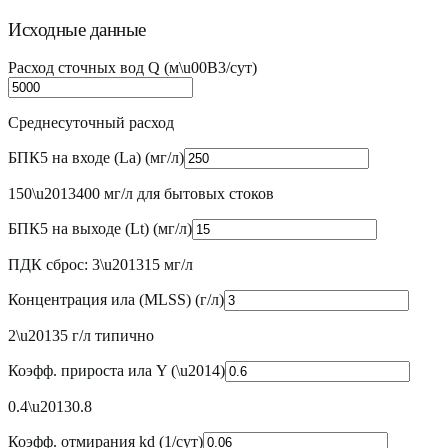
Исходные данные
Расход сточных вод Q
(
м\u00B3/сут
)
Среднесуточный расход
БПК5 на входе (La)
(
мг/л
)
150\u2013400 мг/л для бытовых стоков
БПК5 на выходе (Lt)
(
мг/л
)
ПДК сброс: 3\u201315 мг/л
Концентрация ила (MLSS)
(
г/л
)
2\u20135 г/л типично
Коэфф. прироста ила Y
(
\u2014
)
0.4\u20130.8
Коэфф. отмирания kd
(
1/сут
)