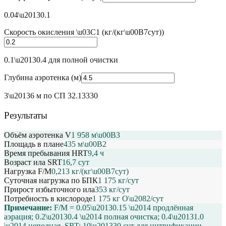
0.04\u20130.1
Скорость окисления \u03C1
(
кг/(кг\u00B7сут)
)
0.1\u20130.4 для полной очистки
Глубина аэротенка
(
м
)
3\u20136 м по СП 32.13330
Результаты
Объём аэротенка V
1 958
м\u00B3
Площадь в плане
435
м\u00B2
Время пребывания HRT
9,4
ч
Возраст ила SRT
16,7
сут
Нагрузка F/M
0,213
кг/(кг\u00B7сут)
Суточная нагрузка по БПК
1 175
кг/сут
Прирост избыточного ила
353
кг/сут
Потребность в кислороде
1 175
кг O\u2082/сут
Примечание:
F/M = 0.05\u20130.15 \u2014 продлённая
аэрация; 0.2\u20130.4 \u2014 полная очистка; 0.4\u20131.0
\u2014 неполная. SRT: 10\u201330 сут для нитрификации,