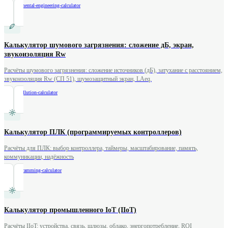
/
environmental-engineering-calculator
Калькулятор шумового загрязнения: сложение дБ, экран,
звукоизоляция Rw
Расчёты шумового загрязнения: сложение источников (дБ), затухание с расстоянием,
звукоизоляция Rw (СП 51), шумозащитный экран, LAeq.
/
noise-pollution-calculator
Калькулятор ПЛК (программируемых контроллеров)
Расчёты для ПЛК: выбор контроллера, таймеры, масштабирование, память,
коммуникации, надёжность
/
plc-programming-calculator
Калькулятор промышленного IoT (IIoT)
Расчёты IIoT: устройства, связь, шлюзы, облако, энергопотребление, ROI