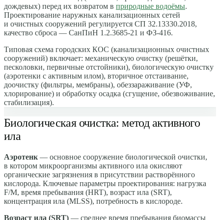
дождевых) перед их возвратом в
природные водоёмы
.
Проектирование наружных канализационных сетей
и очистных сооружений регулируется СП 32.13330.2018,
качество сброса — СанПиН 1.2.3685-21 и ФЗ-416.
Типовая схема городских КОС (канализационных очистных
сооружений) включает: механическую очистку (решётки,
песколовки, первичные отстойники), биологическую очистку
(аэротенки с активным илом), вторичное отстаивание,
доочистку (фильтры, мембраны), обеззараживание (УФ,
хлорирование) и обработку осадка (сгущение, обезвоживание,
стабилизация).
Биологическая очистка: метод активного
ила
Аэротенк
— основное сооружение биологической очистки,
в котором микроорганизмы активного ила окисляют
органические загрязнения в присутствии растворённого
кислорода. Ключевые параметры проектирования: нагрузка
F/M, время пребывания (HRT), возраст ила (SRT),
концентрация ила (MLSS), потребность в кислороде.
Возраст ила (SRT)
— среднее время пребывания биомассы