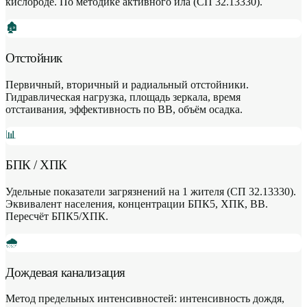
кислороде. По методике активного ила (СП 32.13330).
🏚️
Отстойник
Первичный, вторичный и радиальный отстойники.
Гидравлическая нагрузка, площадь зеркала, время
отстаивания, эффективность по ВВ, объём осадка.
📊
БПК / ХПК
Удельные показатели загрязнений на 1 жителя (СП 32.13330).
Эквивалент населения, концентрации БПК5, ХПК, ВВ.
Пересчёт БПК5/ХПК.
🌧️
Дождевая канализация
Метод предельных интенсивностей: интенсивность дождя,