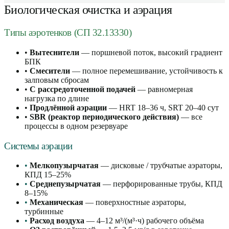
Биологическая очистка и аэрация
Типы аэротенков (СП 32.13330)
•
Вытеснители
— поршневой поток, высокий градиент
БПК
•
Смесители
— полное перемешивание, устойчивость к
залповым сбросам
•
С рассредоточенной подачей
— равномерная
нагрузка по длине
•
Продлённой аэрации
— HRT 18–36 ч, SRT 20–40 сут
•
SBR (реактор периодического действия)
— все
процессы в одном резервуаре
Системы аэрации
•
Мелкопузырчатая
— дисковые / трубчатые аэраторы,
КПД 15–25%
•
Среднепузырчатая
— перфорированные трубы, КПД
8–15%
•
Механическая
— поверхностные аэраторы,
турбинные
•
Расход воздуха
— 4–12 м³/(м³·ч) рабочего объёма