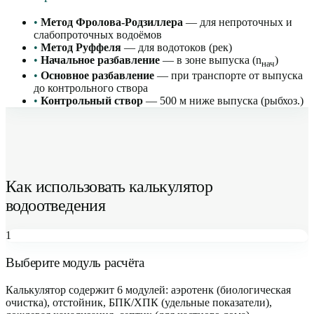
•
Метод Фролова-Родзиллера
— для непроточных и
слабопроточных водоёмов
•
Метод Руффеля
— для водотоков (рек)
•
Начальное разбавление
— в зоне выпуска (n
)
нач
•
Основное разбавление
— при транспорте от выпуска
до контрольного створа
•
Контрольный створ
— 500 м ниже выпуска (рыбхоз.)
Как использовать калькулятор
водоотведения
1
Выберите модуль расчёта
Калькулятор содержит 6 модулей: аэротенк (биологическая
очистка), отстойник, БПК/ХПК (удельные показатели),