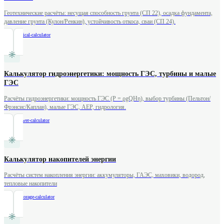
Геотехнические расчёты: несущая способность грунта (СП 22), осадка фундамента,
давление грунта (Кулон/Ренкин), устойчивость откоса, сваи (СП 24).
/
geotechnical-calculator
Калькулятор гидроэнергетики: мощность ГЭС, турбины и малые
ГЭС
Расчёты гидроэнергетики: мощность ГЭС (P = ρgQHη), выбор турбины (Пельтон/
Фрэнсис/Каплан), малые ГЭС, AEP, гидрология.
/
hydropower-calculator
Калькулятор накопителей энергии
Расчёты систем накопления энергии: аккумуляторы, ГАЭС, маховики, водород,
тепловые накопители
/
energy-storage-calculator