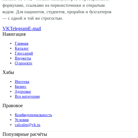
формулами, ссылками на первоисточники и открытым
кодом. Для пациентов, студентов, прорабов и бухгалтеров
— с одной и той же строгостью.
VK
Telegram
E-mail
Навигация
Главная
Каталог
Глоссарий
Виджеты
О проекте
Хабы
Ипотека
Бизнес
Здоровье
Все категории
Правовое
Конфиденциальность
Условия
calcalru@vk.ru
Популярные расчёты