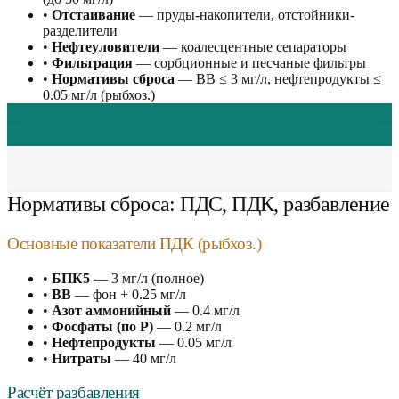
•
Отстаивание
— пруды-накопители, отстойники-
разделители
•
Нефтеуловители
— коалесцентные сепараторы
•
Фильтрация
— сорбционные и песчаные фильтры
•
Нормативы сброса
— ВВ ≤ 3 мг/л, нефтепродукты ≤
0.05 мг/л (рыбхоз.)
Нормативы сброса: ПДС, ПДК, разбавление
Основные показатели ПДК (рыбхоз.)
•
БПК5
— 3 мг/л (полное)
•
ВВ
— фон + 0.25 мг/л
•
Азот аммонийный
— 0.4 мг/л
•
Фосфаты (по P)
— 0.2 мг/л
•
Нефтепродукты
— 0.05 мг/л
•
Нитраты
— 40 мг/л
Расчёт разбавления