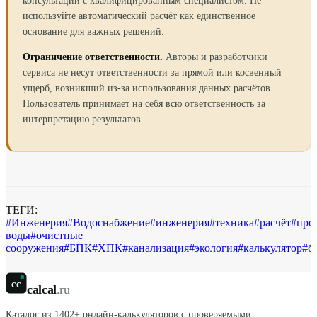
консультации с квалифицированным специалистом. Не
используйте автоматический расчёт как единственное
основание для важных решений.
Ограничение ответственности.
Авторы и разработчики
сервиса не несут ответственности за прямой или косвенный
ущерб, возникший из-за использования данных расчётов.
Пользователь принимает на себя всю ответственность за
интерпретацию результатов.
ТЕГИ:
#
Инженерия
#
Водоснабжение
#
инженерия
#
техника
#
расчёт
#
про
воды
#
очистные
сооружения
#
БПК
#
ХПК
#
канализация
#
экология
#
калькулятор
#
б
cc
calcal
.ru
Каталог из
1402
+ онлайн-калькуляторов с проверяемыми