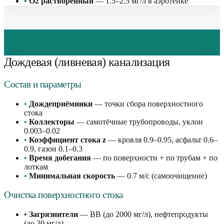
•
O2 растворённый
— 1.5–2.5 мг/л в аэротенке
Дождевая (ливневая) канализация
Состав и параметры
•
Дождеприёмники
— точки сбора поверхностного
стока
•
Коллекторы
— самотёчные трубопроводы, уклон
0.003–0.02
•
Коэффициент стока z
— кровля 0.9–0.95, асфальт 0.6–
0.9, газон 0.1–0.3
•
Время добегания
— по поверхности + по трубам + по
лоткам
•
Минимальная скорость
— 0.7 м/с (самоочищение)
Очистка поверхностного стока
•
Загрязнители
— ВВ (до 2000 мг/л), нефтепродукты
(до 30 мг/л)