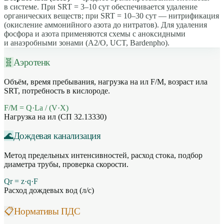
в системе. При SRT = 3–10 сут обеспечивается удаление
органических веществ; при SRT = 10–30 сут — нитрификация
(окисление аммонийного азота до нитратов). Для удаления
фосфора и азота применяются схемы с аноксидными
и анаэробными зонами (А2/О, UCT, Bardenpho).
🧬
Аэротенк
Объём, время пребывания, нагрузка на ил F/M, возраст ила
SRT, потребность в кислороде.
F/M = Q·La / (V·X)
Нагрузка на ил (СП 32.13330)
🌊
Дождевая канализация
Метод предельных интенсивностей, расход стока, подбор
диаметра трубы, проверка скорости.
Qr = z·q·F
Расход дождевых вод (л/с)
📋
Нормативы ПДС