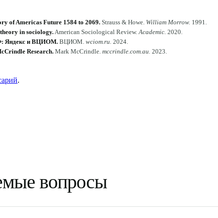
ory of Americas Future 1584 to 2069
.
Strauss & Howe
.
William Morrow
.
1991
.
 theory in sociology
.
American Sociological Review
.
Academic
.
2020
.
РФ: Яндекс и ВЦИОМ
.
ВЦИОМ
.
wciom.ru
.
2024
.
cCrindle Research
.
Mark McCrindle
.
mccrindle.com.au
.
2023
.
сарий
.
аемые вопросы