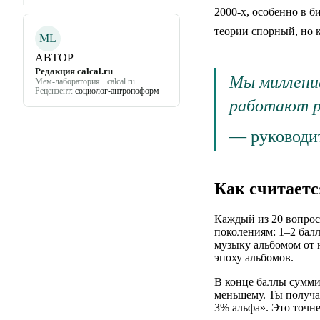
2000-х, особенно в б
теории спорный, но 
ML
АВТОР
Редакция calcal.ru
Мы миллени
Мем-лаборатория · calcal.ru
Рецензент:
социолог-антропоформ
работают ра
—
руководи
Как считаетс
Каждый из 20 вопрос
поколениям: 1–2 бал
музыку альбомом от н
эпоху альбомов.
В конце баллы сумми
меньшему. Ты получа
3% альфа». Это точне