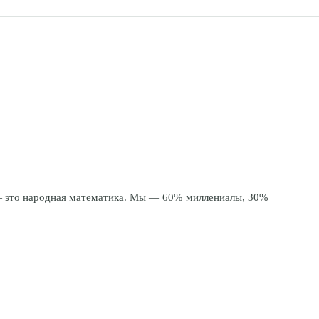
ей Википедии, Urban Dictionary, ВК-пабликов «Сленг зумеров / аль
щих аудиториях. У бумеров «гречка в банке» — не сленг, а образ ж
 — это народная математика. Мы — 60% миллениалы, 30%