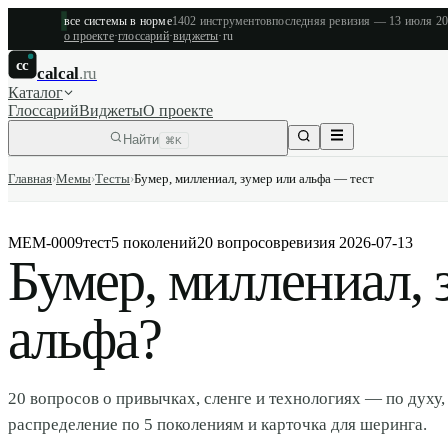
все системы в норме
1402
инструментов
последняя ревизия —
13 июля 2
о проекте
·
глоссарий
·
виджеты
·
ru
cc
calcal
.ru
Каталог
Глоссарий
Виджеты
О проекте
Найти
⌘K
Главная
›
Мемы
›
Тесты
›
Бумер, миллениал, зумер или альфа — тест
МЕМ-0009
тест
5 поколений
20 вопросов
ревизия
2026-07-13
Бумер, миллениал, 
альфа?
20 вопросов о привычках, сленге и технологиях — по духу,
распределение по 5 поколениям и карточка для шеринга.