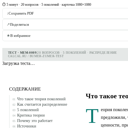
⏱ 5 минут · 20 вопросов · 5 поколений · карточка 1080×1080
↓
Сохранить PDF
↗
Поделиться
★
В избранное
ТЕСТ · МЕМ-0009
|
20 ВОПРОСОВ · 5 ПОКОЛЕНИЙ · РАСПРЕДЕЛЕНИЕ
CALCAL.RU / BUMER-ZUMER-TEST
Загрузка теста…
СОДЕРЖАНИЕ
Что такое те
Что такое теория поколений
01
Как считается распределение
02
Т
еория поколе
5 поколений
03
Критика теории
04
предложили, 
Почему это работает
05
ценности, пр
Источники
06