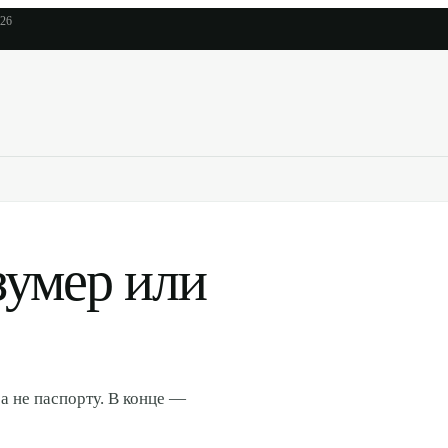
026
зумер или
 а не паспорту. В конце —