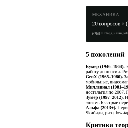
МЕХАНИКА
20 вопросов × 
pct[g] = total[g] / sum_to
5 поколений
Бумер (1946–1964).
Э
работу до пенсии. Ри
GenX (1965–1980).
За
мобильные, видеома
Миллениал (1981–19
ностальгия по 2007. 
Зумер (1997–2012).
Не
эпитет. Быстрые пере
Альфа (2013+).
Перво
Skибиди, ризз, low-ta
Критика тео