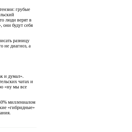
тензии: грубые
ельский
то люди верят в
, они будут себя
писать разницу
о не диагноз, а
ак и думал».
тельских чатах и
ро «ну мы все
а 40% миллениалом
кие «гибридные»
ания.