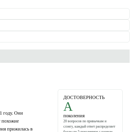
ДОСТОВЕРНОСТЬ
A
1 году. Они
поколения
т похожие
20 вопросов по привычкам и
слэнгу, каждый ответ распределяет
рия прижилась в
баллы по 5 поколениям с разным