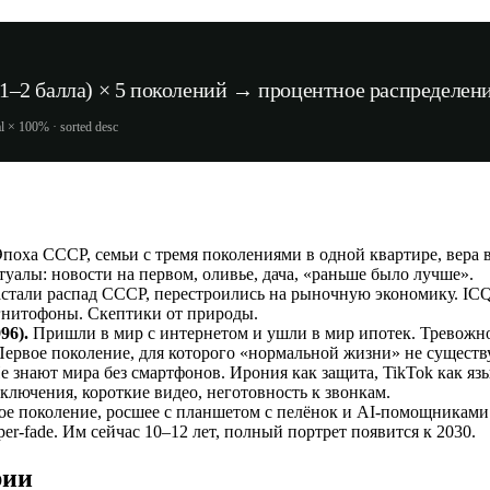
(1–2 балла) × 5 поколений → процентное распределен
tal × 100% · sorted desc
поха СССР, семьи с тремя поколениями в одной квартире, вера 
туалы: новости на первом, оливье, дача, «раньше было лучше».
стали распад СССР, перестроились на рыночную экономику. ICQ
гнитофоны. Скептики от природы.
96).
Пришли в мир с интернетом и ушли в мир ипотек. Тревожнос
Первое поколение, для которого «нормальной жизни» не существу
 знают мира без смартфонов. Ирония как защита, TikTok как язы
ключения, короткие видео, неготовность к звонкам.
е поколение, росшее с планшетом с пелёнок и AI-помощниками
per-fade. Им сейчас 10–12 лет, полный портрет появится к 2030.
рии