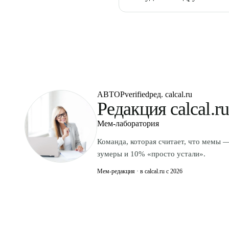
тип; 40–50% — гибрид.
Собран из популярных словар
используются в соответствую
АВТОР
verified
ред. calcal.ru
Редакция calcal.ru
Мем-лаборатория
Команда, которая считает, что мемы
зумеры и 10% «просто устали».
Мем-редакция · в calcal.ru с 2026