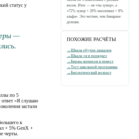
кий статус у
весом. Итог — не «ты зумер», а
«72% зумер + 20% миллениал + 8%
альфа». Это честнее, чем бинарное
деление.
меры —
ПОХОЖИЕ РАСЧЁТЫ
лись.
→
Шкала ебучих шакалов
→
Шкала «я в порядке»
→
Биржа женихов и невест
→
Тест школьной программы
→
Биологический возраст
аллы по 5
, ответ «Я слушаю
поколения застали
большего к
иал + 5% GenX +
ие черты.