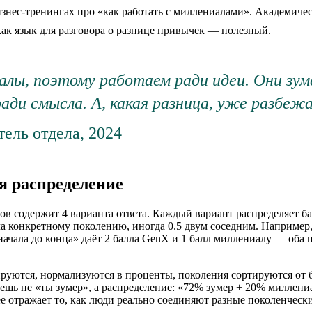
изнес-тренингах про «как работать с миллениалами». Академичес
как язык для разговора о разнице привычек — полезный.
алы, поэтому работаем ради идеи. Они зу
ди смысла. А, какая разница, уже разбежа
тель отдела, 2024
я распределение
ов содержит 4 варианта ответа. Каждый вариант распределяет б
ла конкретному поколению, иногда 0.5 двум соседним. Например
ачала до конца» даёт 2 балла GenX и 1 балл миллениалу — оба 
руются, нормализуются в проценты, поколения сортируются от 
ешь не «ты зумер», а распределение: «72% зумер + 20% миллен
е отражает то, как люди реально соединяют разные поколенческ