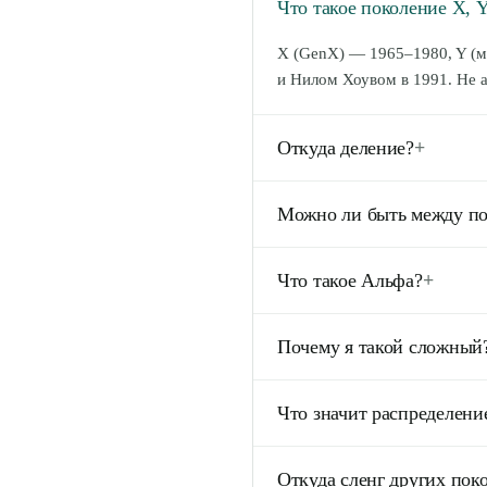
Что такое поколение X, Y
X (GenX) — 1965–1980, Y (
и Нилом Хоувом в 1991. Не 
Откуда деление?
+
Из теории поколений Штраус
Можно ли быть между п
похожие ценности. Прижилос
Не только можно — большинс
Что такое Альфа?
+
50–70% доминирующее + 20–3
Поколение 2013+, первое, ро
Почему я такой сложный
появится к 2030, но уже видн
Потому что теория поколени
Что значит распределение
больше, чем между поколения
ярлык.
40% означает, что большинст
Откуда сленг других пок
черт; 20% — отдалённое по