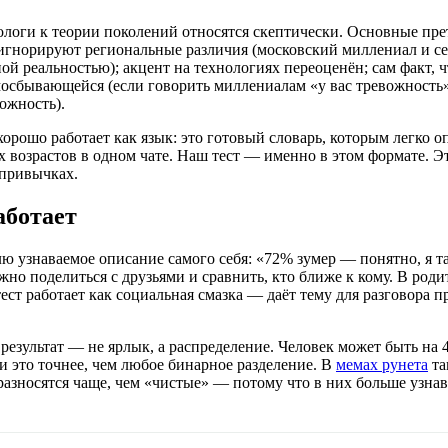
логи к теории поколений относятся скептически. Основные пре
гнорируют региональные различия (московский миллениал и с
й реальностью); акцент на технологиях переоценён; сам факт, ч
мосбывающейся (если говорить миллениалам «у вас тревожность»
ожность).
хорошо работает как язык: это готовый словарь, которым легко о
возрастов в одном чате. Наш тест — именно в этом формате. Эт
 привычках.
аботает
лю узнаваемое описание самого себя: «72% зумер — понятно, я т
о поделиться с друзьями и сравнить, кто ближе к кому. В роди
ст работает как социальная смазка — даёт тему для разговора п
 результат — не ярлык, а распределение. Человек может быть н
и это точнее, чем любое бинарное разделение. В
мемах рунета
та
разносятся чаще, чем «чистые» — потому что в них больше узнав