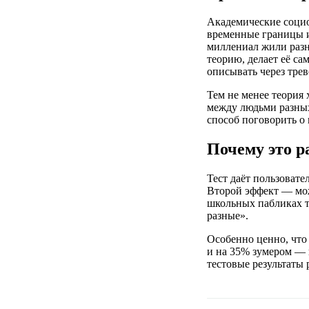
Академические социо
временные границы и
миллениал жили разно
теорию, делает её са
описывать через трев
Тем не менее теория 
между людьми разных 
способ поговорить о
Почему это р
Тест даёт пользовате
Второй эффект — можн
школьных пабликах те
разные».
Особенно ценно, что
и на 35% зумером — 
тестовые результаты 