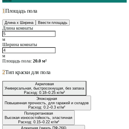
1
Площадь пола
Длина x Ширина
Ввести площадь
Длина комнаты
м
Ширина комнаты
м
Площадь пола:
20.0
м²
2
Тип краски для пола
Акриловая
Универсальная, быстросохнущая, без запаха
Расход:
0.18
–
0.25
кг/м²
Эпоксидная
Повышенная прочность, для гаражей и складов
Расход:
0.2
–
0.3
кг/м²
Полиуретановая
Высокая износостойкость, эластичная
Расход:
0.15
–
0.22
кг/м²
Алкидная (эмаль ПФ-266)