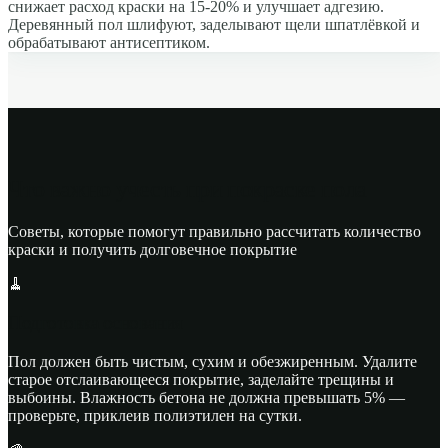
снижает расход краски на 15-20% и улучшает адгезию.
Деревянный пол шлифуют, заделывают щели шпатлёвкой и
обрабатывают антисептиком.
Что важно учесть при покраске пола
Советы, которые помогут правильно рассчитать количество
краски и получить долговечное покрытие
🧹
Подготовка основания
Пол должен быть чистым, сухим и обезжиренным. Удалите
старое отслаивающееся покрытие, заделайте трещины и
выбоины. Влажность бетона не должна превышать 5% —
проверьте, приклеив полиэтилен на сутки.