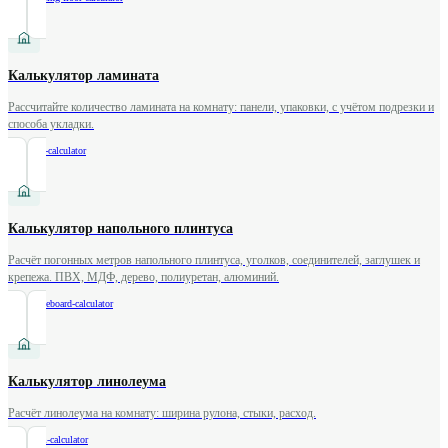
Калькулятор ламината
Рассчитайте количество ламината на комнату: панели, упаковки, с учётом подрезки и
способа укладки.
/
laminate-calculator
Калькулятор напольного плинтуса
Расчёт погонных метров напольного плинтуса, уголков, соединителей, заглушек и
крепежа. ПВХ, МДФ, дерево, полиуретан, алюминий.
/
floor-baseboard-calculator
Калькулятор линолеума
Расчёт линолеума на комнату: ширина рулона, стыки, расход.
/
linoleum-calculator