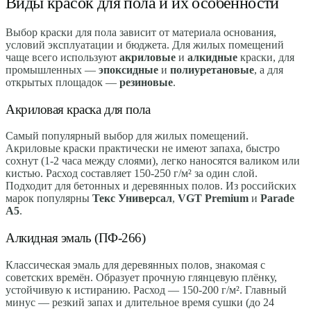
Виды красок для пола и их особенности
Выбор краски для пола зависит от материала основания,
условий эксплуатации и бюджета. Для жилых помещений
чаще всего используют
акриловые
и
алкидные
краски, для
промышленных —
эпоксидные
и
полиуретановые
, а для
открытых площадок —
резиновые
.
Акриловая краска для пола
Самый популярный выбор для жилых помещений.
Акриловые краски практически не имеют запаха, быстро
сохнут (1-2 часа между слоями), легко наносятся валиком или
кистью. Расход составляет 150-250 г/м² за один слой.
Подходит для бетонных и деревянных полов. Из российских
марок популярны
Текс Универсал
,
VGT Premium
и
Parade
A5
.
Алкидная эмаль (ПФ-266)
Классическая эмаль для деревянных полов, знакомая с
советских времён. Образует прочную глянцевую плёнку,
устойчивую к истиранию. Расход — 150-200 г/м². Главный
минус — резкий запах и длительное время сушки (до 24