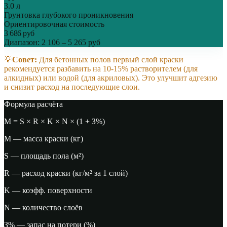
3.0
л
Грунтовка глубокого проникновения
Ориентировочная стоимость
3 686
руб
Диапазон:
2 106
–
5 265
руб
💡
Совет:
Для бетонных полов первый слой краски
рекомендуется разбавить на 10-15% растворителем (для
алкидных) или водой (для акриловых). Это улучшит адгезию
и снизит расход на последующие слои.
Формула расчёта
M = S × R × K × N × (1 + З%)
M — масса краски (кг)
S — площадь пола (м²)
R — расход краски (кг/м² за 1 слой)
K — коэфф. поверхности
N — количество слоёв
З% — запас на потери (%)