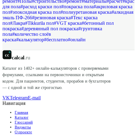
ремонт
#
Полы
#
строительство
#
ремонт
#
материалы
#
расчёт
#
краск
для пола
#
расход краски пол
#
покраска пола
#
акриловая краска
пол
#
эпоксидная краска пол
#
полиуретановая краска
#
алкидная
эмаль ПФ-266
#
резиновая краска
#
Текс краска
пол
#
Лакра
#
Tikkurila пол
#
VGT краска
#
бетонный пол
покраска
#
деревянный пол покраска
#
грунтовка
пола
#
количество слоёв
краска
#
калькулятор
#
бесплатно
#
онлайн
cc
calcal
.ru
Каталог из
1402
+ онлайн-калькуляторов с проверяемыми
формулами, ссылками на первоисточники и открытым
кодом. Для пациентов, студентов, прорабов и бухгалтеров
— с одной и той же строгостью.
VK
Telegram
E-mail
Навигация
Главная
Каталог
Глоссарий
Виджеты
О проекте