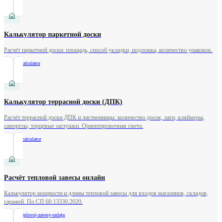
Калькулятор паркетной доски
Расчёт паркетной доски: площадь, способ укладки, подложка, количество упаковок.
/
parquet-calculator
Калькулятор террасной доски (ДПК)
Расчёт террасной доски ДПК и лиственницы: количество досок, лаги, кляймеры,
саморезы, торцевые заглушки. Ориентировочная смета.
/
decking-calculator
Расчёт тепловой завесы онлайн
Калькулятор мощности и длины тепловой завесы для входов магазинов, складов,
гаражей. По СП 60.13330.2020.
/
raschet-teplovoj-zavesy-onlajn