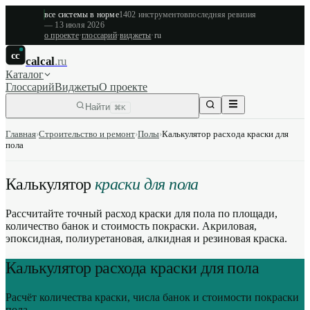
все системы в норме
1402
инструментов
последняя ревизия
—
13 июля 2026
о проекте
·
глоссарий
·
виджеты
·
ru
cc
calcal
.ru
Каталог
Глоссарий
Виджеты
О проекте
Найти
⌘K
Главная
›
Строительство и ремонт
›
Полы
›
Калькулятор расхода краски для
пола
Калькулятор
краски для пола
Рассчитайте точный расход краски для пола по площади,
количество банок и стоимость покраски. Акриловая,
эпоксидная, полиуретановая, алкидная и резиновая краска.
Калькулятор расхода краски для пола
Расчёт количества краски, числа банок и стоимости покраски
пола