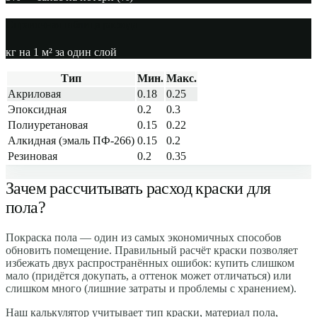
Справочная таблица расхода
кг на 1 м² за один слой
Тип
Мин.
Макс.
Акриловая
0.18
0.25
Эпоксидная
0.2
0.3
Полиуретановая
0.15
0.22
Алкидная (эмаль ПФ-266)
0.15
0.2
Резиновая
0.2
0.35
Зачем рассчитывать расход краски для
пола?
Покраска пола — один из самых экономичных способов
обновить помещение. Правильный расчёт краски позволяет
избежать двух распространённых ошибок: купить слишком
мало (придётся докупать, а оттенок может отличаться) или
слишком много (лишние затраты и проблемы с хранением).
Наш калькулятор учитывает тип краски, материал пола,