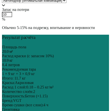
Запас на потери
%
Обычно 5-15% на подрезку, впитывание и неровности
Результат расчёта
Площадь пола
20.0
м²
Расход краски (с запасом
10
%)
10.9
кг
8.4
литров
Рекомендуемая тара
1 × 9 кг + 3 × 0,9 кг
Итого:
11.7
кг
Краска:
Акриловая
Расход 1 слой:
0.18 – 0.25
кг/м²
Количество слоёв:
2
Поверхность:
Бетон
(×
1.15
)
Бренд:
VGT
Время сушки (все слои):
4
ч
Грунтовка