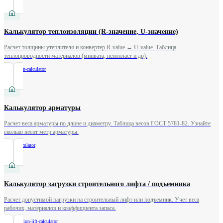
Калькулятор теплоизоляции (R-значение, U-значение)
Расчет толщины утеплителя и конвертер R-value ↔ U-value. Таблица
теплопроводности материалов (минвата, пенопласт и др).
/
insulation-calculator
Калькулятор арматуры
Расчет веса арматуры по длине и диаметру. Таблица весов ГОСТ 5781-82. Узнайте
сколько весит метр арматуры.
/
rebar-calculator
Калькулятор загрузки строительного лифта / подъемника
Расчет допустимой нагрузки на строительный лифт или подъемник. Учет веса
рабочих, материалов и коэффициента запаса.
/
construction-lift-calculator