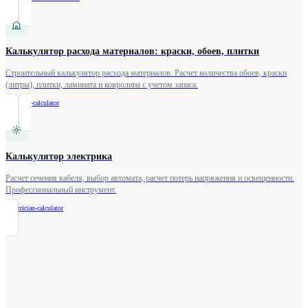
Калькулятор расхода материалов: краски, обоев, плитки
Строительный калькулятор расхода материалов. Расчет количества обоев, краски
(литры), плитки, ламината и ковролина с учетом запаса.
/
coverage-calculator
Калькулятор электрика
Расчет сечения кабеля, выбор автомата, расчет потерь напряжения и освещенности.
Профессиональный инструмент.
/
electrician-calculator