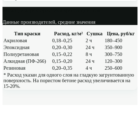
Расход и характеристики красок для пола
Данные производителей, средние значения
Тип краски
Расход, кг/м²
Сушка
Цена, руб/кг
Акриловая
0,18–0,25
2 ч
180–450
Эпоксидная
0,20–0,30
24 ч
350–900
Полиуретановая
0,15–0,22
8 ч
300–750
Алкидная (ПФ-266)
0,15–0,20
24 ч
120–300
Резиновая
0,20–0,35
4 ч
250–600
* Расход указан для одного слоя на гладкую загрунтованную
поверхность. На пористом бетоне расход увеличивается на
15-20%.