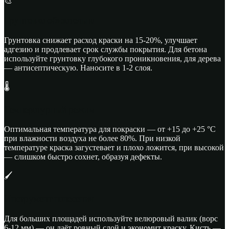
🎨
Грунтовка обязательна
Грунтовка снижает расход краски на 15-20%, улучшает
адгезию и продлевает срок службы покрытия. Для бетона
используйте грунтовку глубокого проникновения, для дерева
— антисептическую. Наносите в 1-2 слоя.
🌡️
Температурный режим
Оптимальная температура для покраски — от +15 до +25 °C
при влажности воздуха не более 80%. При низкой
температуре краска загустевает и плохо ложится, при высокой
— слишком быстро сохнет, образуя дефекты.
🖌️
Инструмент нанесения
Для больших площадей используйте велюровый валик (ворс
6-12 мм) — он даёт ровный слой и экономит краску. Кисть —