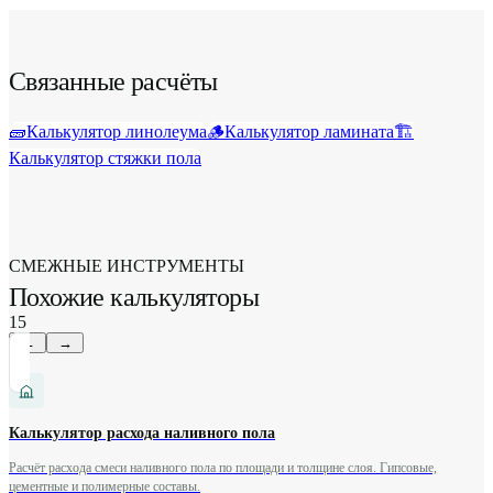
морозостойкие составы или прогрейте помещение хотя
бы до +10°C за сутки до покраски.
Связанные расчёты
🧱
Калькулятор линолеума
🪵
Калькулятор ламината
🏗️
Калькулятор стяжки пола
СМЕЖНЫЕ ИНСТРУМЕНТЫ
Похожие калькуляторы
15
←
→
Калькулятор расхода наливного пола
Расчёт расхода смеси наливного пола по площади и толщине слоя. Гипсовые,
цементные и полимерные составы.