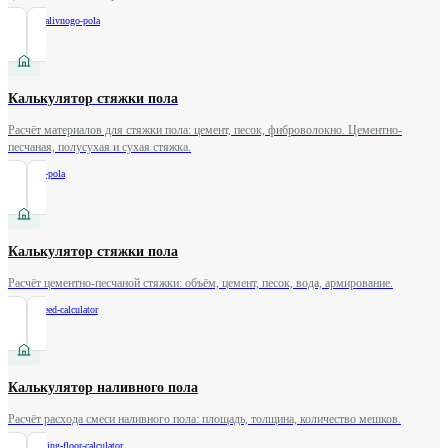
/
rashod-nalivnogo-pola
Калькулятор стяжки пола
Расчёт материалов для стяжки пола: цемент, песок, фиброволокно. Цементно-
песчаная, полусухая и сухая стяжка.
/
styazhka-pola
Калькулятор стяжки пола
Расчёт цементно-песчаной стяжки: объём, цемент, песок, вода, армирование.
/
floor-screed-calculator
Калькулятор наливного пола
Расчёт расхода смеси наливного пола: площадь, толщина, количество мешков.
/
self-leveling-floor-calculator