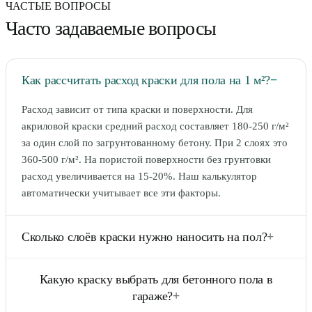
ЧАСТЫЕ ВОПРОСЫ
Часто задаваемые вопросы
Как рассчитать расход краски для пола на 1 м²?
−
Расход зависит от типа краски и поверхности. Для
акриловой краски средний расход составляет 180-250 г/м²
за один слой по загрунтованному бетону. При 2 слоях это
360-500 г/м². На пористой поверхности без грунтовки
расход увеличивается на 15-20%. Наш калькулятор
автоматически учитывает все эти факторы.
Сколько слоёв краски нужно наносить на пол?
+
Для большинства красок рекомендуется 2 слоя. Первый
Какую краску выбрать для бетонного пола в
слой (грунтовочный) можно разбавить на 10-15% для
гараже?
+
лучшего проникновения в основание. Второй слой