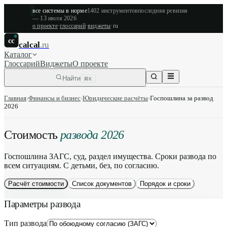
все системы в норме
1402
инструментов
последняя ревизия
—
13 июля 2026
о проекте
·
глоссарий
·
виджеты
·
ru
cc
calcal
.ru
Каталог
Глоссарий
Виджеты
О проекте
Найти
⌘K
Главная
›
Финансы и бизнес
›
Юридические расчёты
›
Госпошлина за развод
2026
Стоимость
развода 2026
Госпошлина ЗАГС, суд, раздел имущества. Сроки развода по
всем ситуациям. С детьми, без, по согласию.
Расчёт стоимости
Список документов
Порядок и сроки
Параметры развода
Тип развода