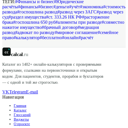
ТЕГИ:
#
Финансы и бизнес
#
Юридические
расчёты
#
финансы
#
бизнес
#
деньги
#
учёт
#
экономика
#
стоимость
развода
#
госпошлина развод
#
развод через ЗАГС
#
развод через
суд
#
раздел имущества
#
ст. 333.26 НК РФ
#
расторжение
брака
#
госпошлина 650 руб
#
алименты при разводе
#
совместно
нажитое имущество
#
брачный договор
#
медиация
развод
#
адвокат по разводу
#
мировое соглашение
#
семейное
право
#
калькулятор
#
бесплатно
#
онлайн
#
расчёт
cc
calcal
.ru
Каталог из
1402
+ онлайн-калькуляторов с проверяемыми
формулами, ссылками на первоисточники и открытым
кодом. Для пациентов, студентов, прорабов и бухгалтеров
— с одной и той же строгостью.
VK
Telegram
E-mail
Навигация
Главная
Каталог
Глоссарий
Виджеты
О проекте