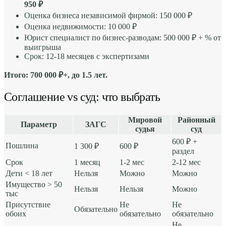
950 ₽
Оценка бизнеса независимой фирмой: 150 000 ₽
Оценка недвижимости: 10 000 ₽
Юрист специалист по бизнес-разводам: 500 000 ₽ + % от
выигрыша
Срок: 12-18 месяцев с экспертизами
Итого: 700 000 ₽+, до 1.5 лет.
Соглашение vs суд: что выбрать
Мировой
Районный
Параметр
ЗАГС
судья
суд
600 ₽ +
Пошлина
1 300 ₽
600 ₽
раздел
Срок
1 месяц
1-2 мес
2-12 мес
Дети < 18 лет
Нельзя
Можно
Можно
Имущество > 50
Нельзя
Нельзя
Можно
тыс
Присутствие
Не
Не
Обязательно
обоих
обязательно
обязательно
Не