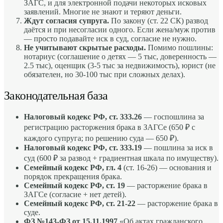
ЗАГС, и для электронной подачи некоторых исковых
заявлений. Многие не знают и теряют деньги.
Ждут согласия супруга.
По закону (ст. 22 СК) развод
даётся и при несогласии одного. Если жена/муж против
— просто подавайте иск в суд, согласие не нужно.
Не учитывают скрытые расходы.
Помимо пошлины:
нотариус (соглашение о детях — 5 тыс, доверенность —
2.5 тыс), оценщик (3-5 тыс за недвижимость), юрист (не
обязателен, но 30-100 тыс при сложных делах).
Законодательная база
Налоговый кодекс РФ, ст. 333.26
— госпошлина за
регистрацию расторжения брака в ЗАГСе (650 ₽ с
каждого супруга; по решению суда — 650 ₽).
Налоговый кодекс РФ, ст. 333.19
— пошлина за иск в
суд (600 ₽ за развод + градиентная шкала по имуществу).
Семейный кодекс РФ, гл. 4
(ст. 16-26) — основания и
порядок прекращения брака.
Семейный кодекс РФ, ст. 19
— расторжение брака в
ЗАГСе (согласие + нет детей).
Семейный кодекс РФ, ст. 21-22
— расторжение брака в
суде.
ФЗ №143-ФЗ от 15.11.1997
«Об актах гражданского