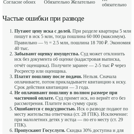
Согласие обоих
Обязательно
Желательно
обязательно
Частые ошибки при разводе
Путают цену иска с долей.
При разделе квартиры 5 млн
пишут в иск 5 млн, тогда пошлина 60 000 (максимум).
Правильно — ½ = 2.5 млн, пошлина 18 700 ₽. Экономия
40 тыс.
Забывают оценку имущества.
Суд может отклонить
иск без документа об оценке (кадастровая выписка,
отчёт оценщика). Получите заранее — 2-5 тыс ₽ через
Росреестр или оценщика.
Платят пошлину после подачи.
Нельзя. Сначала
оплачиваете, потом прикладываете квитанцию к иску.
Срок действия квитанции — 3 года.
Не оплачивают пошлину в полном размере при
частичной оплате.
Суд примет иск, но вернёт его без
рассмотрения. Платите всю сумму сразу.
Ошибаются с подсудностью.
Иск о разводе подают по
месту жительства ответчика (ст. 28 ГПК). Исключение:
при малолетних детях у истца — по его месту (ст. 29
ГПК).
Пропускают Госуслуги.
Скидка 30% доступна и для