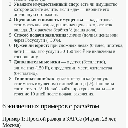
Укажите имущественный спор:
есть ли имущество,
которое хотите делить. Если «да» — вводите его
оценочную стоимость.
Оценочная стоимость имущества
— кадастровая
стоимость квартиры, рыночная цена авто, остаток
вклада. Для расчёта берётся ½ (ваша доля).
Способ подачи заявления:
лично (полная цена) или
через Госуслуги (−30%).
Нужен ли юрист:
при сложных делах (бизнес, ипотека,
дети) — да. Его услуги 30-150 тыс ₽ не включены в
госпошлину.
Дополнительные иски
— о детях (бесплатно),
алиментах (150 ₽), определении места жительства
(бесплатно).
Типичные ошибки:
путают цену иска (полную
стоимость имущества) с долей истца (½). Пошлина
считается от ½. Не забывайте про срок оплаты — в
течение 10 дней после подачи заявления.
6 жизненных примеров с расчётом
Пример 1: Простой развод в ЗАГСе (Мария, 28 лет,
Москва)