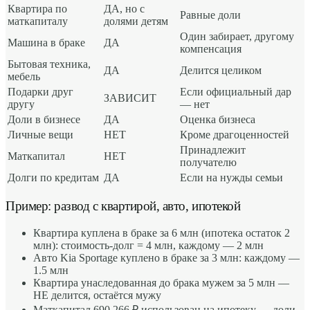
Квартира по
ДА, но с
Равные доли
маткапиталу
долями детям
Один забирает, другому
Машина в браке
ДА
компенсация
Бытовая техника,
ДА
Делится целиком
мебель
Подарки друг
Если официальный дар
ЗАВИСИТ
другу
— нет
Доли в бизнесе
ДА
Оценка бизнеса
Личные вещи
НЕТ
Кроме драгоценностей
Принадлежит
Маткапитал
НЕТ
получателю
Долги по кредитам
ДА
Если на нужды семьи
Пример: развод с квартирой, авто, ипотекой
Квартира куплена в браке за 6 млн (ипотека остаток 2
млн): стоимость-долг = 4 млн, каждому — 2 млн
Авто Kia Sportage куплено в браке за 3 млн: каждому —
1.5 млн
Квартира унаследованная до брака мужем за 5 млн —
НЕ делится, остаётся мужу
Маткапитал 690 266 ₽ использован на ипотеку — доли