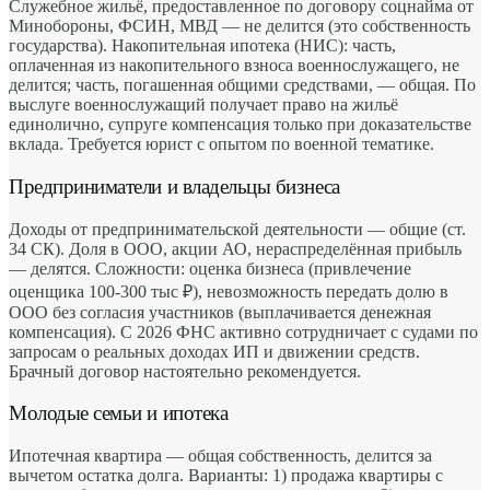
Служебное жильё, предоставленное по договору соцнайма от
Минобороны, ФСИН, МВД — не делится (это собственность
государства). Накопительная ипотека (НИС): часть,
оплаченная из накопительного взноса военнослужащего, не
делится; часть, погашенная общими средствами, — общая. По
выслуге военнослужащий получает право на жильё
единолично, супруге компенсация только при доказательстве
вклада. Требуется юрист с опытом по военной тематике.
Предприниматели и владельцы бизнеса
Доходы от предпринимательской деятельности — общие (ст.
34 СК). Доля в ООО, акции АО, нераспределённая прибыль
— делятся. Сложности: оценка бизнеса (привлечение
оценщика 100-300 тыс ₽), невозможность передать долю в
ООО без согласия участников (выплачивается денежная
компенсация). С 2026 ФНС активно сотрудничает с судами по
запросам о реальных доходах ИП и движении средств.
Брачный договор настоятельно рекомендуется.
Молодые семьи и ипотека
Ипотечная квартира — общая собственность, делится за
вычетом остатка долга. Варианты: 1) продажа квартиры с