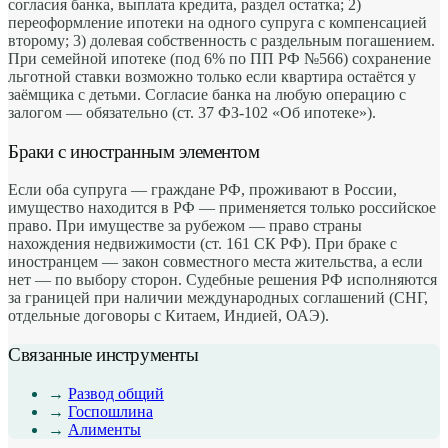
согласия банка, выплата кредита, раздел остатка; 2)
переоформление ипотеки на одного супруга с компенсацией
второму; 3) долевая собственность с раздельным погашением.
При семейной ипотеке (под 6% по ПП РФ №566) сохранение
льготной ставки возможно только если квартира остаётся у
заёмщика с детьми. Согласие банка на любую операцию с
залогом — обязательно (ст. 37 ФЗ-102 «Об ипотеке»).
Браки с иностранным элементом
Если оба супруга — граждане РФ, проживают в России,
имущество находится в РФ — применяется только российское
право. При имуществе за рубежом — право страны
нахождения недвижимости (ст. 161 СК РФ). При браке с
иностранцем — закон совместного места жительства, а если
нет — по выбору сторон. Судебные решения РФ исполняются
за границей при наличии международных соглашений (СНГ,
отдельные договоры с Китаем, Индией, ОАЭ).
Связанные инструменты
→
Развод общий
→
Госпошлина
→
Алименты