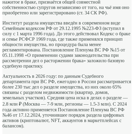
нажитое в браке, признаётся общей совместной
собственностью супругов независимо от того, на чьё имя оно
приобретено или зарегистрировано (ст. 34 СК РФ).
Институт раздела имущества введён в современном виде
Семейным кодексом РФ от 29.12.1995 №223-ФЗ (вступил в
силу с 1 марта 1996 года). До этого действовал Кодекс о браке
и семье РСФСР 1969 года, где также применялся принцип
общности имущества, но процедура была менее
регламентирована. Постановление Пленума ВС РФ №15 от
05.11.1998 «О применении судами законодательства при
рассмотрении дел о расторжении брака» заложило базовую
судебную практику.
Актуальность в 2026 году: по данным Судебного
департамента при ВС РФ, ежегодно в России рассматривается
более 230 тыс дел о разделе имущества, из них около 65%
связаны с разделом недвижимости (квартир, домов,
земельных участков). Средняя цена иска в делах о разделе —
2.8 млн ₽ (Москва — 7-9 млн, регионы — 1.5-3 млн). С 2024
года активно применяется Постановление Пленума ВС РФ
№46 от 17.12.2024, уточнившее порядок раздела цифровых
активов (криптовалют, NFT, аккаунтов в маркетплейсах с
балансом).