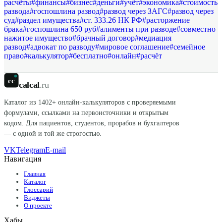
расчёты
#
финансы
#
бизнес
#
деньги
#
учёт
#
экономика
#
стоимость
развода
#
госпошлина развод
#
развод через ЗАГС
#
развод через
суд
#
раздел имущества
#
ст. 333.26 НК РФ
#
расторжение
брака
#
госпошлина 650 руб
#
алименты при разводе
#
совместно
нажитое имущество
#
брачный договор
#
медиация
развод
#
адвокат по разводу
#
мировое соглашение
#
семейное
право
#
калькулятор
#
бесплатно
#
онлайн
#
расчёт
cc
calcal
.ru
Каталог из
1402
+ онлайн-калькуляторов с проверяемыми
формулами, ссылками на первоисточники и открытым
кодом. Для пациентов, студентов, прорабов и бухгалтеров
— с одной и той же строгостью.
VK
Telegram
E-mail
Навигация
Главная
Каталог
Глоссарий
Виджеты
О проекте
Хабы