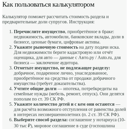
Как пользоваться калькулятором
Калькулятор поможет рассчитать стоимость раздела и
предварительные доли супругов. Инструкция:
Перечислите имущество
, приобретённое в браке:
недвижимость, автомобили, банковские вклады, доли в
бизнесе, ценные бумаги, цифровые активы.
Укажите рыночную стоимость
на дату подачи иска.
Для недвижимости берите кадастровую или отчёт
оценщика, для авто — данные с Авто.ру / Auto.ru, для
бизнеса — заключение аудитора.
Отметьте имущество, не подлежащее разделу:
добрачное, подаренное лично, унаследованное,
приобретённое на средства от продажи добрачного
имущества (требует доказательства).
Учтите общие долги
— ипотека, потребкредиты на
семейные нужды (мебель, ремонт, отпуск). Они делятся
пополам по ст. 39 СК РФ.
Укажите количество детей и с кем они остаются
—
для расчёта возможного отступления от равенства долей
в интересах несовершеннолетних (п. 2 ст. 39 СК РФ).
Выберите способ раздела:
соглашение у нотариуса (10-
30 тыс ₽), мировое соглашение в суде (госпошлина