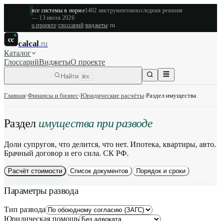
все системы в норме
1402
инструментов
последняя ревизия
—
13 июля 2026
о проекте
·
глоссарий
·
виджеты
·
ru
cc
calcal
.ru
Каталог
Глоссарий
Виджеты
О проекте
Найти
⌘K
Главная
›
Финансы и бизнес
›
Юридические расчёты
›
Раздел имущества
Раздел
имущества при разводе
Доли супругов, что делится, что нет. Ипотека, квартиры, авто.
Брачный договор и его сила. СК РФ.
Расчёт стоимости
Список документов
Порядок и сроки
Параметры развода
Тип развода
Юридическая помощь