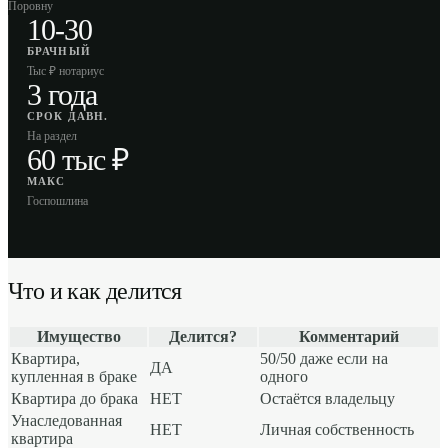
Поровну
10-30
БРАЧНЫЙ
Тыс ₽ нотариус
3 года
СРОК ДАВН.
На раздел
60 тыс ₽
МАКС
Госпошлина
Что и как делится
Имущество
Делится?
Комментарий
Квартира,
50/50 даже если на
ДА
купленная в браке
одного
Квартира до брака
НЕТ
Остаётся владельцу
Унаследованная
НЕТ
Личная собственность
квартира