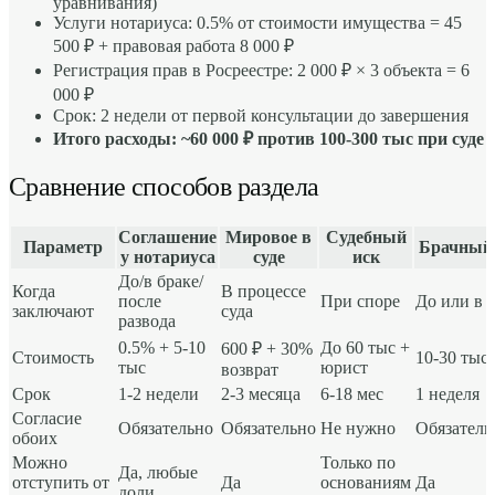
уравнивания)
Услуги нотариуса: 0.5% от стоимости имущества = 45
500 ₽ + правовая работа 8 000 ₽
Регистрация прав в Росреестре: 2 000 ₽ × 3 объекта = 6
000 ₽
Срок: 2 недели от первой консультации до завершения
Итого расходы: ~60 000 ₽ против 100-300 тыс при суде
Сравнение способов раздела
Соглашение
Мировое в
Судебный
Параметр
Брачный 
у нотариуса
суде
иск
До/в браке/
Когда
В процессе
после
При споре
До или в 
заключают
суда
развода
0.5% + 5-10
До 60 тыс +
600 ₽ + 30%
Стоимость
10-30 тыс
тыс
юрист
возврат
Срок
1-2 недели
2-3 месяца
6-18 мес
1 неделя
Согласие
Обязательно
Обязательно
Не нужно
Обязатель
обоих
Можно
Только по
Да, любые
отступить от
Да
основаниям
Да
доли