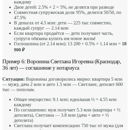
каждому
Двое детей: 2.5% × 2 = 5%, не делятся при разводе
Совместная супружеская доля: 95%, делится 50/50, по
47.5%
В деньгах от 4.5 млн: дети — 225 тыс совместно,
каждый супруг — 2.14 млн
Если квартира продаётся — дети получают часть,
супруги обязаны купить им новое жильё
Госпошлина (от 2.14 млн): 13 200 + 0.5% × 1.14 млн =
18
900 ₽
Пример 6: Воронина Светлана Игоревна (Краснодар,
36 лет) — соглашение у нотариуса
Ситуация:
Воронины договорились мирно: квартира 5 млн
— мужу, дача 2 млн и авто 1.5 млн — Светлане, депозит 600
тыс — пополам.
Общее имущество: 9.1 млн; идеальная ½ = 4.55 млн
каждому
По соглашению: муж получает 5.3 млн (квартира + ½
депозита), Светлана — 3.8 млн (дача + авто + ½
депозита)
Светлана получает компенсацию 750 тыс от мужа (для