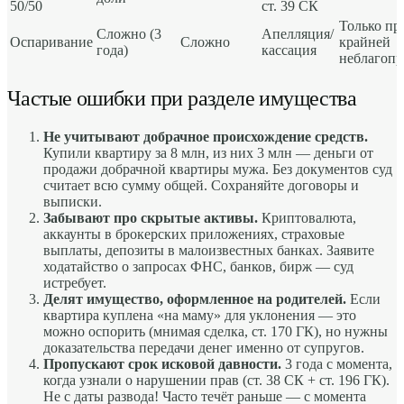
50/50
ст. 39 СК
Только пр
Сложно (3
Апелляция/
Оспаривание
Сложно
крайней
года)
кассация
неблагопр
Частые ошибки при разделе имущества
Не учитывают добрачное происхождение средств.
Купили квартиру за 8 млн, из них 3 млн — деньги от
продажи добрачной квартиры мужа. Без документов суд
считает всю сумму общей. Сохраняйте договоры и
выписки.
Забывают про скрытые активы.
Криптовалюта,
аккаунты в брокерских приложениях, страховые
выплаты, депозиты в малоизвестных банках. Заявите
ходатайство о запросах ФНС, банков, бирж — суд
истребует.
Делят имущество, оформленное на родителей.
Если
квартира куплена «на маму» для уклонения — это
можно оспорить (мнимая сделка, ст. 170 ГК), но нужны
доказательства передачи денег именно от супругов.
Пропускают срок исковой давности.
3 года с момента,
когда узнали о нарушении прав (ст. 38 СК + ст. 196 ГК).
Не с даты развода! Часто течёт раньше — с момента