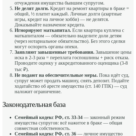
отчуждения имущества бывшим супругом.
Не делят долги.
Кредит на ремонт квартиры в браке =
общий, ½ платит каждый. Личные долги (азартные
игры, кредит на личное хобби) — не делятся.
Доказывайте назначение кредита.
Игнорируют маткапитал.
Если квартира куплена с
маткапиталом — обязательно выделите доли детям
(через нотариальное обязательство). Без этого сделки
могут оспорить органы опеки.
Заявляют завышенные требования.
Завышение цены
иска в 2-3 раза = переплата госпошлины + риск отказа.
Проводите оценку у аккредитованного оценщика (3-8
тыс ₽).
Не подают на обеспечительные меры.
Пока идёт суд,
супруг может продать машину, снять депозит. Подайте
ходатайство об аресте имущества (ст. 140 ГПК) — суд
наложит ограничение.
Законодательная база
Семейный кодекс РФ, ст. 33-34
— законный режим
имущества супругов: всё нажитое в браке — общая
совместная собственность.
Семейный кодекс РФ, ст. 36
— личное имущество