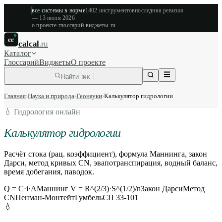
все системы в норме
1402
инструментов
последняя ревизия
—
13 июля 2026
о проекте
·
глоссарий
·
виджеты
·
ru
cc
calcal
.ru
Каталог
Глоссарий
Виджеты
О проекте
Найти
⌘K
Главная
›
Наука и природа
›
Геонауки
›
Калькулятор гидрологии
💧
Гидрология онлайн
Калькулятор гидрологии
Расчёт стока (рац. коэффициент), формула Маннинга, закон
Дарси, метод кривых CN, эвапотранспирация, водный баланс,
время добегания, паводок.
Q = C·i·A
Маннинг V = R^(2/3)·S^(1/2)/n
Закон Дарси
Метод
CN
Пенман-Монтейт
Гумбель
СП 33-101
💧