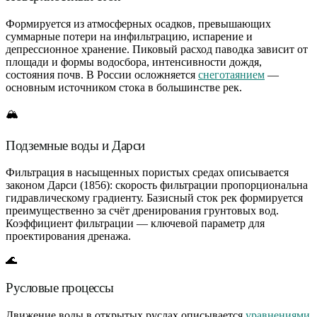
Формируется из атмосферных осадков, превышающих
суммарные потери на инфильтрацию, испарение и
депрессионное хранение. Пиковый расход паводка зависит от
площади и формы водосбора, интенсивности дождя,
состояния почв. В России осложняется
снеготаянием
—
основным источником стока в большинстве рек.
🏔️
Подземные воды и Дарси
Фильтрация в насыщенных пористых средах описывается
законом Дарси (1856): скорость фильтрации пропорциональна
гидравлическому градиенту. Базисный сток рек формируется
преимущественно за счёт дренирования грунтовых вод.
Коэффициент фильтрации — ключевой параметр для
проектирования дренажа.
🌊
Русловые процессы
Движение воды в открытых руслах описывается
уравнениями