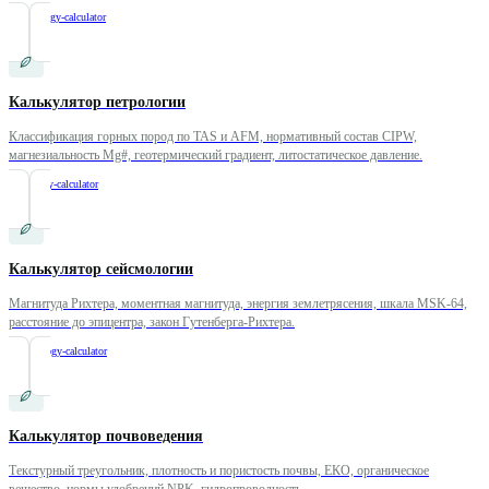
/
mineralogy-calculator
Калькулятор петрологии
Классификация горных пород по TAS и AFM, нормативный состав CIPW,
магнезиальность Mg#, геотермический градиент, литостатическое давление.
/
petrology-calculator
Калькулятор сейсмологии
Магнитуда Рихтера, моментная магнитуда, энергия землетрясения, шкала MSK-64,
расстояние до эпицентра, закон Гутенберга-Рихтера.
/
seismology-calculator
Калькулятор почвоведения
Текстурный треугольник, плотность и пористость почвы, ЕКО, органическое
вещество, нормы удобрений NPK, гидропроводность.