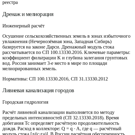
реестра
Дренаж и мелиорация
Инженерный расчёт
Осушение сельскохозяйственных земель в зонах избыточного
увлажнения (Нечернозёмная зона, Западная Сибирь)
базируется на законе Дарси. Дренажный модуль стока
рассчитывается по СП 100.13330.2016. Ключевые параметры:
коэффициент фильтрации K и глубина залегания грунтовых
вод. Россия занимает 3-е место в мире по площади
мелиорированных земель.
Нормативы:
СП 100.13330.2016, СП 31.13330.2012
Ливневая канализация городов
Городская гидрология
Расчёт ливневой канализации выполняется по методу
предельных интенсивностей (СП 32.13330.2018). Время
добегания Tc определяет расчётную продолжительность
дождя. Расход в коллекторе: Q = q · A, где q — расчётный
модуль стока [л/(с·га)]. В России расчётная обеспеченность