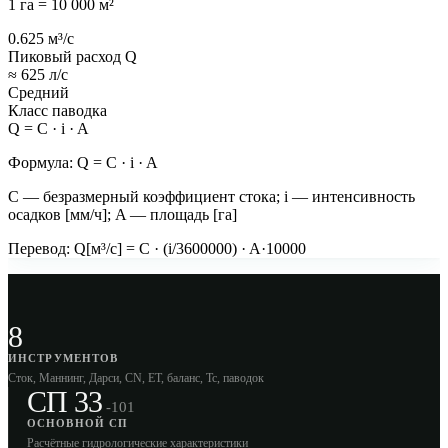
1 га = 10 000 м²
0.625
м³/с
Пиковый расход Q
≈ 625 л/с
Средний
Класс паводка
Q = C · i · A
Формула:
Q = C · i · A
C — безразмерный коэффициент стока; i — интенсивность
осадков [мм/ч]; A — площадь [га]
Перевод: Q[м³/с] = C · (i/3600000) · A·10000
8
ИНСТРУМЕНТОВ
Сток, Маннинг, Дарси, CN, ET, баланс, Tc, паводок
СП 33
-101
ОСНОВНОЙ СП
Расчётные гидрологические характеристики