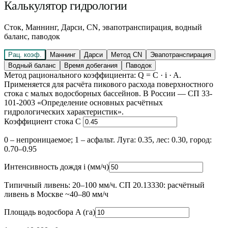
Калькулятор гидрологии
Сток, Маннинг, Дарси, CN, эвапотранспирация, водный
баланс, паводок
Рац. коэф.
Маннинг
Дарси
Метод CN
Эвапотранспирация
Водный баланс
Время добегания
Паводок
Метод рационального коэффициента: Q = C · i · A.
Применяется для расчёта пикового расхода поверхностного
стока с малых водосборных бассейнов. В России — СП 33-
101-2003 «Определение основных расчётных
гидрологических характеристик».
Коэффициент стока C
0 – непроницаемое; 1 – асфальт. Луга: 0.35, лес: 0.30, город:
0.70–0.95
Интенсивность дождя i
(
мм/ч
)
Типичный ливень: 20–100 мм/ч. СП 20.13330: расчётный
ливень в Москве ~40–80 мм/ч
Площадь водосбора A
(
га
)