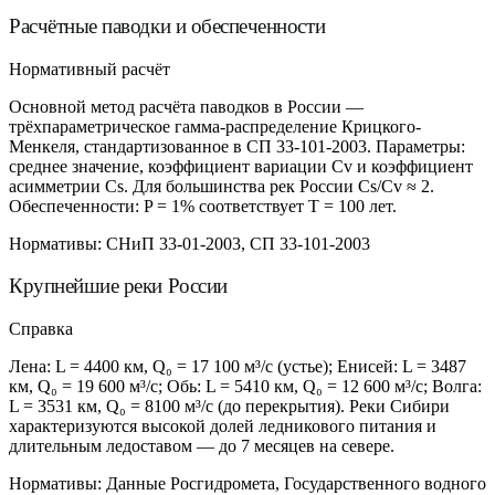
Расчётные паводки и обеспеченности
Нормативный расчёт
Основной метод расчёта паводков в России —
трёхпараметрическое гамма-распределение Крицкого-
Менкеля, стандартизованное в СП 33-101-2003. Параметры:
среднее значение, коэффициент вариации Cv и коэффициент
асимметрии Cs. Для большинства рек России Cs/Cv ≈ 2.
Обеспеченности: P = 1% соответствует T = 100 лет.
Нормативы:
СНиП 33-01-2003, СП 33-101-2003
Крупнейшие реки России
Справка
Лена: L = 4400 км, Q₀ = 17 100 м³/с (устье); Енисей: L = 3487
км, Q₀ = 19 600 м³/с; Обь: L = 5410 км, Q₀ = 12 600 м³/с; Волга:
L = 3531 км, Q₀ = 8100 м³/с (до перекрытия). Реки Сибири
характеризуются высокой долей ледникового питания и
длительным ледоставом — до 7 месяцев на севере.
Нормативы:
Данные Росгидромета, Государственного водного