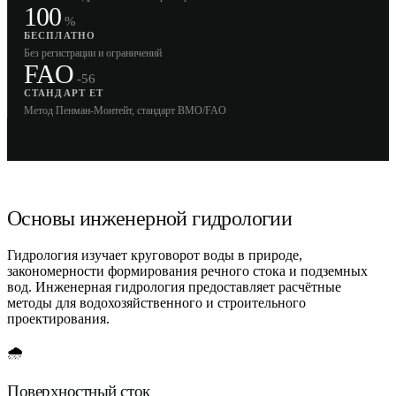
100
%
БЕСПЛАТНО
Без регистрации и ограничений
FAO
-56
СТАНДАРТ ET
Метод Пенман-Монтейт, стандарт ВМО/FAO
Основы инженерной гидрологии
Гидрология изучает круговорот воды в природе,
закономерности формирования речного стока и подземных
вод. Инженерная гидрология предоставляет расчётные
методы для водохозяйственного и строительного
проектирования.
🌧️
Поверхностный сток