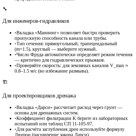
🔧
Для инженеров-гидравликов
•
Вкладка «Маннинг» позволяет быстро проверить
пропускную способность канала или трубы.
•
Тип сечения: прямоугольный, трапецеидальный
(m=1.5), круглый — выберите нужный.
•
Число Фруда автоматически определяет режим течения
— критично для гидравлических прыжков.
•
Проверяйте скорость: для земляных каналов V_max ≈
0.8–1.5 м/с (во избежание размыва).
🏗️
Для проектировщиков дренажа
•
Вкладка «Дарси» рассчитает расход через грунт —
основа для дренажных систем.
•
Коэффициент фильтрации K берите из лабораторных
испытаний или таблиц СП 11-105-97.
•
Для расчёта заглубления дрен используйте формулу
Дюпюи (расширение закона Дарси).