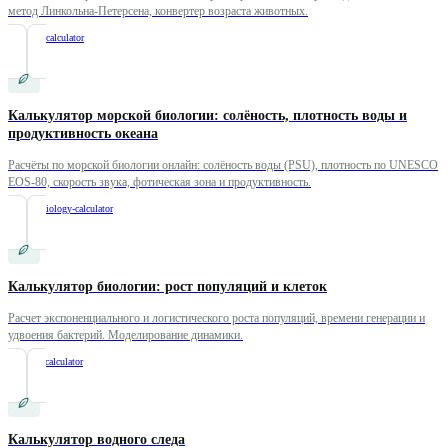
метод Линкольна-Петерсена, конвертер возраста животных.
/
zoology-calculator
Калькулятор морской биологии: солёность, плотность воды и
продуктивность океана
Расчёты по морской биологии онлайн: солёность воды (PSU), плотность по UNESCO
EOS-80, скорость звука, фотическая зона и продуктивность.
/
marine-biology-calculator
Калькулятор биологии: рост популяций и клеток
Расчет экспоненциального и логистического роста популяций, времени генерации и
удвоения бактерий. Моделирование динамики.
/
biology-calculator
Калькулятор водного следа