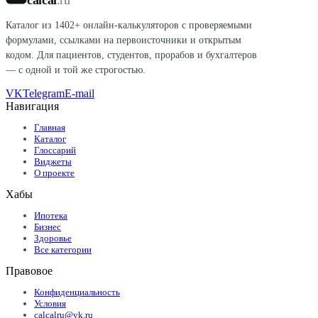
Каталог из
1402
+ онлайн-калькуляторов с проверяемыми
формулами, ссылками на первоисточники и открытым
кодом. Для пациентов, студентов, прорабов и бухгалтеров
— с одной и той же строгостью.
VK
Telegram
E-mail
Навигация
Главная
Каталог
Глоссарий
Виджеты
О проекте
Хабы
Ипотека
Бизнес
Здоровье
Все категории
Правовое
Конфиденциальность
Условия
calcalru@vk.ru