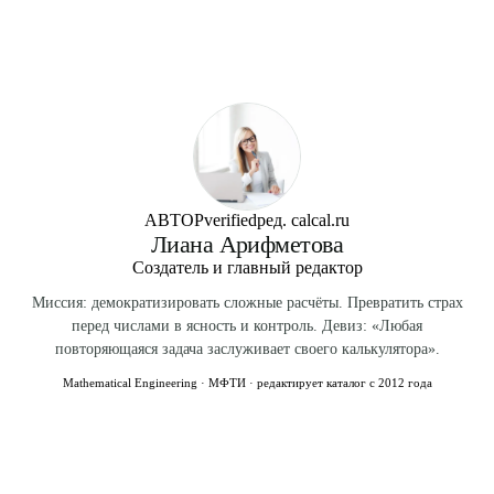
2.06.03-85» — орошение и осушение; СП 101.13330.2012
логПирсона III (применяется в США). В России
«Подпорные стены, шлюзы, рыбозащитные сооружения»;
стандартом является трёхпараметрическое распределение
СП 32.13330.2018 «Канализация»; ГОСТ Р 54429-2011
Крицкого-Менкеля (СП 33-101).
«Оценка гидрологических характеристик»; РД 52.88.699-
2008 Росгидромета — методические указания по
определению расчётных гидрологических характеристик.
АВТОР
verified
ред. calcal.ru
Лиана Арифметова
Создатель и главный редактор
Миссия: демократизировать сложные расчёты. Превратить страх
перед числами в ясность и контроль. Девиз: «Любая
повторяющаяся задача заслуживает своего калькулятора».
Mathematical Engineering · МФТИ · редактирует каталог с 2012 года