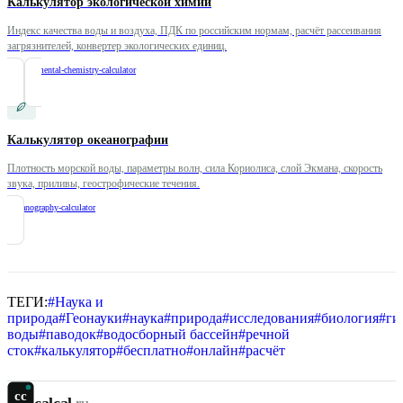
Калькулятор экологической химии
Индекс качества воды и воздуха, ПДК по российским нормам, расчёт рассеивания
загрязнителей, конвертер экологических единиц.
/
environmental-chemistry-calculator
Калькулятор океанографии
Плотность морской воды, параметры волн, сила Кориолиса, слой Экмана, скорость
звука, приливы, геострофические течения.
/
oceanography-calculator
ТЕГИ:
#
Наука и
природа
#
Геонауки
#
наука
#
природа
#
исследования
#
биология
#
ги
воды
#
паводок
#
водосборный бассейн
#
речной
сток
#
калькулятор
#
бесплатно
#
онлайн
#
расчёт
cc
calcal
.ru