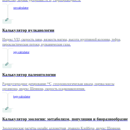
/
soil-science-calculator
Калькулятор вулканологии
Индекс VEI, скорость лавы, вязкость магмы, высота эруптивной колонны, тефра,
пирокластические потоки, вулканические газы.
/
volcanology-calculator
Калькулятор палеонтологии
Радиоуглеродное датирование ¹⁴C, геохронологическая шкала, оценка массы
организма, индекс Шеннона, скорость осадконакопления.
/
paleontology-calculator
Калькулятор зоологии: метаболизм, популяции и биоразнообразие
Зоологические расчёты онлайн: аллометрия, правило Клейбера, индекс Шеннона,