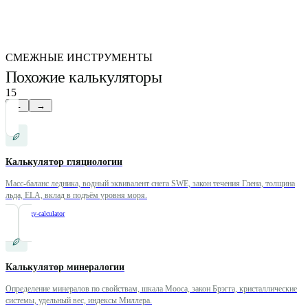
СМЕЖНЫЕ ИНСТРУМЕНТЫ
Похожие калькуляторы
15
←
→
Калькулятор гляциологии
Масс-баланс ледника, водный эквивалент снега SWE, закон течения Глена, толщина
льда, ELA, вклад в подъём уровня моря.
/
glaciology-calculator
Калькулятор минералогии
Определение минералов по свойствам, шкала Мооса, закон Брэгга, кристаллические
системы, удельный вес, индексы Миллера.