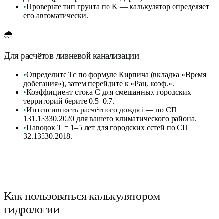
•
Проверьте тип грунта по K — калькулятор определяет
его автоматически.
🌧️
Для расчётов ливневой канализации
•
Определите Tc по формуле Кирпича (вкладка «Время
добегания»), затем перейдите к «Рац. коэф.».
•
Коэффициент стока C для смешанных городских
территорий берите 0.5–0.7.
•
Интенсивность расчётного дождя i — по СП
131.13330.2020 для вашего климатического района.
•
Паводок T = 1–5 лет для городских сетей по СП
32.13330.2018.
Как пользоваться калькулятором
гидрологии