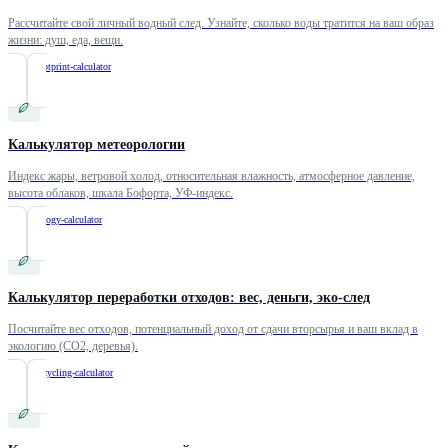
Рассчитайте свой личный водный след. Узнайте, сколько воды тратится на ваш образ
жизни: душ, еда, вещи.
/
water-footprint-calculator
Калькулятор метеорологии
Индекс жары, ветровой холод, относительная влажность, атмосферное давление,
высота облаков, шкала Бофорта, УФ-индекс.
/
meteorology-calculator
Калькулятор переработки отходов: вес, деньги, эко-след
Посчитайте вес отходов, потенциальный доход от сдачи вторсырья и ваш вклад в
экологию (CO2, деревья).
/
waste-recycling-calculator