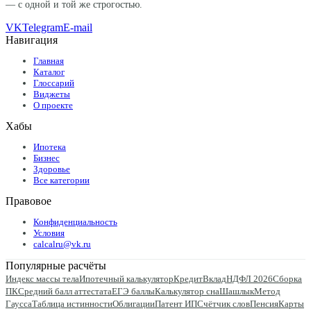
— с одной и той же строгостью.
VK
Telegram
E-mail
Навигация
Главная
Каталог
Глоссарий
Виджеты
О проекте
Хабы
Ипотека
Бизнес
Здоровье
Все категории
Правовое
Конфиденциальность
Условия
calcalru@vk.ru
Популярные расчёты
Индекс массы тела
Ипотечный калькулятор
Кредит
Вклад
НДФЛ 2026
Сборка
ПК
Средний балл аттестата
ЕГЭ баллы
Калькулятор сна
Шашлык
Метод
Гаусса
Таблица истинности
Облигации
Патент ИП
Счётчик слов
Пенсия
Карты