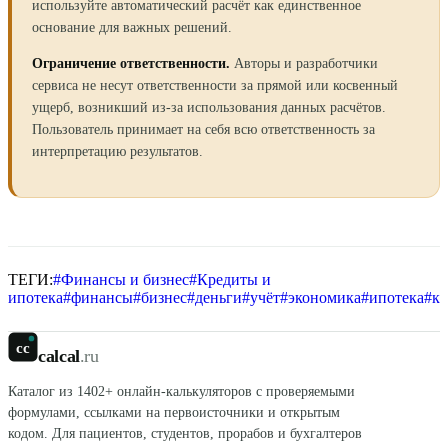
используйте автоматический расчёт как единственное
основание для важных решений.
Ограничение ответственности.
Авторы и разработчики
сервиса не несут ответственности за прямой или косвенный
ущерб, возникший из-за использования данных расчётов.
Пользователь принимает на себя всю ответственность за
интерпретацию результатов.
ТЕГИ:
#
Финансы и бизнес
#
Кредиты и
ипотека
#
финансы
#
бизнес
#
деньги
#
учёт
#
экономика
#
ипотека
#
кр
cc
calcal
.ru
Каталог из
1402
+ онлайн-калькуляторов с проверяемыми
формулами, ссылками на первоисточники и открытым
кодом. Для пациентов, студентов, прорабов и бухгалтеров