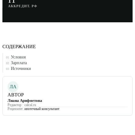
АККРЕДИТ. РФ
СОДЕРЖАНИЕ
Условия
01
Зарплата
02
Источники
03
ЛА
АВТОР
Лиана Арифметова
Редактор · calcal.ru
Рецензент:
ипотечный консультант