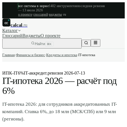
все системы в норме
1402
инструментов
последняя ревизия
—
13 июля 2026
о проекте
·
глоссарий
·
виджеты
·
ru
cc
calcal
.ru
Каталог
Глоссарий
Виджеты
О проекте
Найти
⌘K
Главная
›
Финансы и бизнес
›
Кредиты и ипотека
›
IT-ипотека
ИПК-IT
6%
IT-аккредит.
ревизия
2026-07-13
IT-ипотека 2026 — расчёт под
6%
IT-ипотека 2026: для сотрудников аккредитованных IT-
компаний. Ставка 6%, до 18 млн (МСК/СПб) или 9 млн
(регионы).