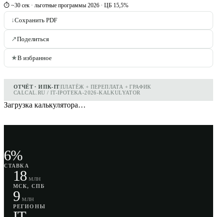
⏱ ~30 сек · льготные программы 2026 · ЦБ 15,5%
↓
Сохранить PDF
↗
Поделиться
★
В избранное
ОТЧЁТ · ИПК-IT
|
ПЛАТЁЖ + ПЕРЕПЛАТА + ГРАФИК
CALCAL.RU / IT-IPOTEKA-2026-KALKULYATOR
Загрузка калькулятора…
6%
СТАВКА
18
млн
МСК, СПБ
9
млн
РЕГИОНЫ
IT