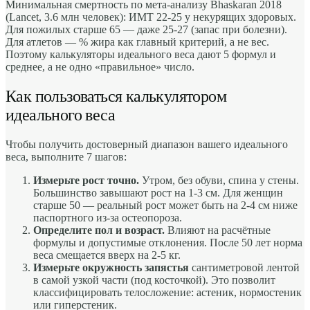
Минимальная смертность по мета-анализу Bhaskaran 2018
(Lancet, 3.6 млн человек): ИМТ 22-25 у некурящих здоровых.
Для пожилых старше 65 — даже 25-27 (запас при болезни).
Для атлетов — % жира как главный критерий, а не вес.
Поэтому калькуляторы идеального веса дают 5 формул и
среднее, а не одно «правильное» число.
Как пользоваться калькулятором
идеального веса
Чтобы получить достоверный диапазон вашего идеального
веса, выполните 7 шагов:
Измерьте рост точно.
Утром, без обуви, спина у стены.
Большинство завышают рост на 1-3 см. Для женщин
старше 50 — реальный рост может быть на 2-4 см ниже
паспортного из-за остеопороза.
Определите пол и возраст.
Влияют на расчётные
формулы и допустимые отклонения. После 50 лет норма
веса смещается вверх на 2-5 кг.
Измерьте окружность запястья
сантиметровой лентой
в самой узкой части (под косточкой). Это позволит
классифицировать телосложение: астеник, нормостеник
или гиперстеник.