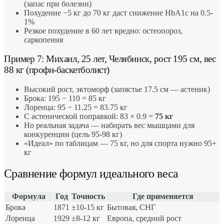
(запас при болезни)
Похудение −5 кг до 70 кг даст снижение HbA1c на 0.5-
1%
Резкое похудение в 60 лет вредно: остеопороз,
саркопения
Пример 7: Михаил, 25 лет, Челябинск, рост 195 см, вес
88 кг (профи-баскетболист)
Высокий рост, эктоморф (запястье 17.5 см — астеник)
Брока: 195 − 110 = 85 кг
Лоренца: 95 − 11.25 = 83.75 кг
С астенической поправкой: 83 × 0.9 =
75 кг
Но реальная задача — набирать вес мышцами для
конкуренции (цель 95-98 кг)
«Идеал» по таблицам — 75 кг, но для спорта нужно 95+
кг
Сравнение формул идеального веса
Формула
Год
Точность
Где применяется
Брока
1871
±10-15 кг
Бытовая, СНГ
Лоренца
1929
±8-12 кг
Европа, средний рост