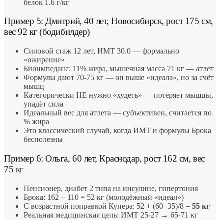
белок 1.6 г/кг
Пример 5: Дмитрий, 40 лет, Новосибирск, рост 175 см,
вес 92 кг (бодибилдер)
Силовой стаж 12 лет, ИМТ 30.0 — формально
«ожирение»
Биоимпеданс: 11% жира, мышечная масса 71 кг — атлет
Формулы дают 70-75 кг — он выше «идеала», но за счёт
мышц
Категорически НЕ нужно «худеть» — потеряет мышцы,
упадёт сила
Идеальный вес для атлета — субъективен, считается по
% жира
Это классический случай, когда ИМТ и формулы Брока
бесполезны
Пример 6: Ольга, 60 лет, Краснодар, рост 162 см, вес
75 кг
Пенсионер, диабет 2 типа на инсулине, гипертония
Брока: 162 − 110 = 52 кг (молодёжный «идеал»)
С возрастной поправкой Купера: 52 + (60−35)/8 =
55 кг
Реальная медицинская цель: ИМТ 25-27 → 65-71 кг