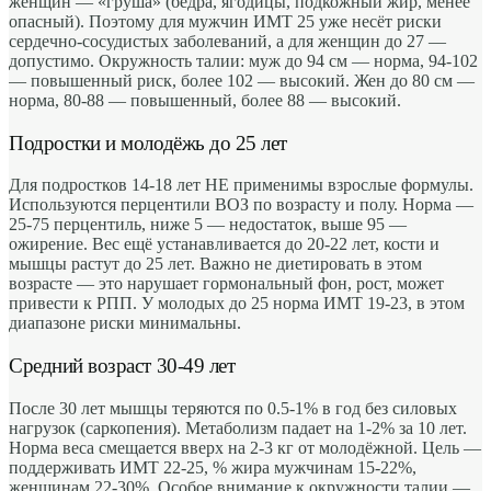
женщин — «груша» (бёдра, ягодицы, подкожный жир, менее
опасный). Поэтому для мужчин ИМТ 25 уже несёт риски
сердечно-сосудистых заболеваний, а для женщин до 27 —
допустимо. Окружность талии: муж до 94 см — норма, 94-102
— повышенный риск, более 102 — высокий. Жен до 80 см —
норма, 80-88 — повышенный, более 88 — высокий.
Подростки и молодёжь до 25 лет
Для подростков 14-18 лет НЕ применимы взрослые формулы.
Используются перцентили ВОЗ по возрасту и полу. Норма —
25-75 перцентиль, ниже 5 — недостаток, выше 95 —
ожирение. Вес ещё устанавливается до 20-22 лет, кости и
мышцы растут до 25 лет. Важно не диетировать в этом
возрасте — это нарушает гормональный фон, рост, может
привести к РПП. У молодых до 25 норма ИМТ 19-23, в этом
диапазоне риски минимальны.
Средний возраст 30-49 лет
После 30 лет мышцы теряются по 0.5-1% в год без силовых
нагрузок (саркопения). Метаболизм падает на 1-2% за 10 лет.
Норма веса смещается вверх на 2-3 кг от молодёжной. Цель —
поддерживать ИМТ 22-25, % жира мужчинам 15-22%,
женщинам 22-30%. Особое внимание к окружности талии —