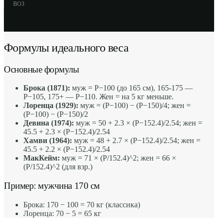
ВОЗ
Формулы идеального веса
Основные формулы
Брока (1871):
муж = Р−100 (до 165 см), 165-175 —
Р−105, 175+ — Р−110. Жен = на 5 кг меньше.
Лоренца (1929):
муж = (Р−100) − (Р−150)/4; жен =
(Р−100) − (Р−150)/2
Девина (1974):
муж = 50 + 2.3 × (Р−152.4)/2.54; жен =
45.5 + 2.3 × (Р−152.4)/2.54
Хамви (1964):
муж = 48 + 2.7 × (Р−152.4)/2.54; жен =
45.5 + 2.2 × (Р−152.4)/2.54
МакКейм:
муж = 71 × (Р/152.4)^2; жен = 66 ×
(Р/152.4)^2 (для взр.)
Пример: мужчина 170 см
Брока: 170 − 100 = 70 кг (классика)
Лоренца: 70 − 5 = 65 кг