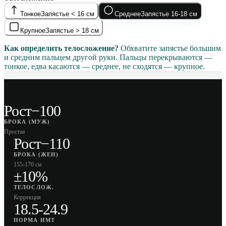
Тонкое
Запястье < 16 см
Среднее
Запястье 16-18 см
Крупное
Запястье > 18 см
Как определить телосложение?
Обхватите запястье большим
и средним пальцем другой руки. Пальцы перекрываются —
тонкое, едва касаются — среднее, не сходятся — крупное.
Рост−100
БРОКА (МУЖ)
Простая
Рост−110
БРОКА (ЖЕН)
155-170 см
±10%
ТЕЛОСЛОЖ.
Коррекция
18.5-24.9
НОРМА ИМТ