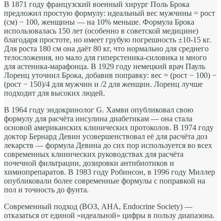
В 1871 году французский военный хирург Поль Брока
предложил простую формулу: идеальный вес мужчины = рост
(см) − 100, женщины — на 10% меньше. Формула Брока
использовалась 150 лет (особенно в советской медицине)
благодаря простоте, но имеет грубую погрешность ±10-15 кг.
Для роста 180 см она даёт 80 кг, что нормально для среднего
телосложения, но мало для гиперстеника-силовика и много
для астеника-марафонца. В 1929 году немецкий врач Пауль
Лоренц уточнил Брока, добавив поправку: вес = (рост − 100) −
(рост − 150)/4 для мужчин и /2 для женщин. Лоренц лучше
подходит для высоких людей.
В 1964 году эндокринолог G. Хамви опубликовал свою
формулу для расчёта инсулина диабетикам — она стала
основой американских клинических протоколов. В 1974 году
доктор Бернард Девин усовершенствовал её для расчёта доз
лекарств — формула Девина до сих пор используется во всех
современных клинических руководствах для расчёта
почечной фильтрации, дозировки антибиотиков и
химиопрепаратов. В 1983 году Робинсон, в 1996 году Миллер
опубликовали более современные формулы с поправкой на
пол и точность до фунта.
Современный подход (ВОЗ, AHA, Endocrine Society) —
отказаться от единой «идеальной» цифры в пользу диапазона.