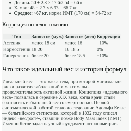
Девина: 50 + 2.3 × 17.6/2.54 = 66 кг
Хамви: 48 + 2.7 × 6.93 = 66.7 кг
Среднее: ~67 кг
, норма ИМТ (170 см) = 54-72 кг
Коррекция по телосложению
Тип
Запястье (муж)
Запястье (жен)
Коррекция
Астеник
менее 18 см
менее 16
−10%
Нормостеник
18-20
16-18.5
0%
Гиперстеник
более 20
более 18.5
+10%
Что такое идеальный вес и история формул
Идеальный вес — это масса тела, при которой минимальны
риски развития заболеваний и максимальна
продолжительность активной жизни. Концепция «идеального
веса» появилась в середине XIX века, когда врачи стали
соотносить избыточный вес со смертностью. Первой
систематической работой стало исследование Адольфа Кетле
— бельгийского статистика, который в 1832 году описал
индекс «вес/рост²», ставший позже Body Mass Index (ИМТ).
Именно Кетле задал научный фундамент антропометрии.