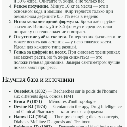
и 30% жира. Считайте % жира, а не только вес.
Резкое похудение.
Минус 10 кг за месяц — это в
основном вода и мышцы. Жир теряется только при
безопасном дефиците 0.5-1% веса в неделю.
Использование одной формулы.
Брока даёт грубое
значение. Используйте 3-5 формул и среднее, плюс
поправку на телосложение и возраст.
Отсутствие учёта скелета.
Гиперстеник физически не
может весить как астеник — у него тяжелее кости.
Идеал для каждого типа разный.
Гонка за цифрой на весах.
При силовых тренировках
вес может расти, но % жира снижаться — это
положительная динамика. Замеры сантиметром лучше
показывают прогресс.
Научная база и источники
Quetelet A (1832)
— Recherches sur le poids de l'homme
aux différents âges, основа ИМТ
Broca P (1871)
— Mémoires d'anthropologie
Devine BJ (1974)
— Gentamicin therapy, Drug Intelligence
and Clinical Pharmacy — клиническая формула
Hamwi GJ (1964)
— Therapy: changing dietary concepts,
Diabetes Mellitus: Diagnosis and Treatment
Robinson JD (1983)
— Determination of ideal body weight