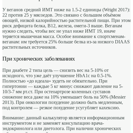
У веганов средний ИМТ ниже на 1.5-2 единицы (Wright 2017):
22 против 25 у мясоедов. Это связано с большим объёмом
овощей, низкой калорийностью растительной пищи. При этом
риск дефицита белка, B12, железа, омеги-3 выше. Веганам
нужно следить, чтобы вес не упал ниже ИМТ 19, иначе
теряется мышечная масса. Особое внимание к спортсменам-
веганам: им требуется 25% больше белка из-за низкого DIAAS
растительных источников.
При хронических заболеваниях
При диабете 2 типа цель — снизить вес на 5-10% от
исходного, что уже даёт улучшение HbA1c на 0.5-1%.
Полностью «до идеала» худеть не обязательно. При
гипертонии — каждые 5 кг минус снижают давление на 5-
10/3-7 мм рт.ст. При остеоартрозе коленных суставов
снижение веса даже на 10% уменьшает боль на 50% (Messier
2013). При онкологии похудение должно быть медленным,
под контролем — резкое похудение усугубляет кахексию.
Внимание: данный калькулятор является информационным
инструментом и не заменяет консультацию врача-
эндокринолога или диетолога. При наличии хронических