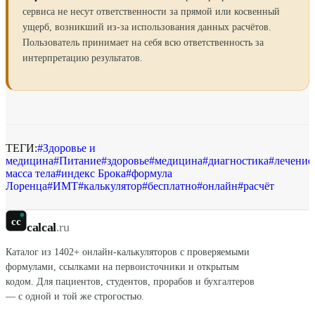
сервиса не несут ответственности за прямой или косвенный
ущерб, возникший из-за использования данных расчётов.
Пользователь принимает на себя всю ответственность за
интерпретацию результатов.
ТЕГИ:
#
Здоровье и
медицина
#
Питание
#
здоровье
#
медицина
#
диагностика
#
лечение
масса тела
#
индекс Брока
#
формула
Лоренца
#
ИМТ
#
калькулятор
#
бесплатно
#
онлайн
#
расчёт
cc
calcal
.ru
Каталог из
1402
+ онлайн-калькуляторов с проверяемыми
формулами, ссылками на первоисточники и открытым
кодом. Для пациентов, студентов, прорабов и бухгалтеров
— с одной и той же строгостью.