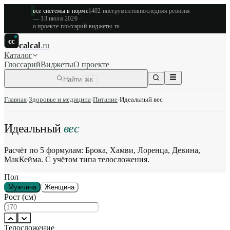
все системы в норме
1402
инструментов
последняя ревизия
—
13 июля 2026
о проекте
·
глоссарий
·
виджеты
·
ru
cc
calcal
.ru
Каталог
Глоссарий
Виджеты
О проекте
Найти
⌘K
Главная
›
Здоровье и медицина
›
Питание
›
Идеальный вес
Идеальный
вес
Расчёт по 5 формулам: Брока, Хамви, Лоренца, Девина,
МакКейма. С учётом типа телосложения.
Пол
Мужчина
Женщина
Рост (см)
Телосложение