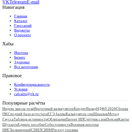
VK
Telegram
E-mail
Навигация
Главная
Каталог
Глоссарий
Виджеты
О проекте
Хабы
Ипотека
Бизнес
Здоровье
Все категории
Правовое
Конфиденциальность
Условия
calcalru@vk.ru
Популярные расчёты
Индекс массы тела
Ипотечный калькулятор
Кредит
Вклад
НДФЛ 2026
Сборка
ПК
Средний балл аттестата
ЕГЭ баллы
Калькулятор сна
Шашлык
Метод
Гаусса
Таблица истинности
Облигации
Патент ИП
Счётчик слов
Пенсия
Карты
Шухарта
Единое пособие
Себестоимость
Военная ипотека
НИС
Больничный
СНИЛС
ИНН
Расход топлива