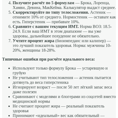
Получите расчёт по 5 формулам
— Брока, Лоренца,
Хамви, Девина, МакКейма. Калькулятор выдаст среднее.
Скорректируйте по типу телосложения.
Астеник —
отнимите 10% от среднего. Нормостеник — оставьте как
есть. Гиперстеник — прибавьте 10%.
Сравните с вашим текущим ИМТ.
Норма ВОЗ: 18.5-
24.9. Если ваш ИМТ в этом диапазоне — вы уже
здоровы, дальнейшее похудение не обязательно.
Учтите процент жира
(биоимпеданс или калипер) —
это лучший показатель здоровья. Норма: мужчины 10-
20%, женщины 18-28%.
Типичные ошибки при расчёте идеального веса:
Используют только формулу Брока — устаревшую и
грубую
Не учитывают тип телосложения — астеник пытается
дотянуть до веса гиперстеника
Игнорируют возраст — после 50 лет лёгкий запас веса
даже полезен
Сравнивают с моделями и блогерами из соцсетей вместо
медицинской нормы
Не считают процент жира — реальный показатель
здоровья
Принимают «идеальный» вес как обязательный —