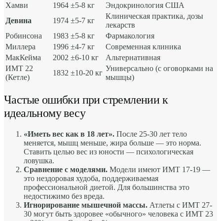
Хамви
1964
±5-8 кг
Эндокринология США
Клиническая практика, дозы
Девина
1974
±5-7 кг
лекарств
Робинсона
1983
±5-8 кг
Фармакология
Миллера
1996
±4-7 кг
Современная клиника
МакКейма
2002
±6-10 кг
Альтернативная
ИМТ 22
Универсально (с оговорками на
1832
±10-20 кг
(Кетле)
мышцы)
Частые ошибки при стремлении к
идеальному весу
«Иметь вес как в 18 лет».
После 25-30 лет тело
меняется, мышц меньше, жира больше — это норма.
Ставить целью вес из юности — психологическая
ловушка.
Сравнение с моделями.
Модели имеют ИМТ 17-19 —
это нездоровая худоба, поддерживаемая
профессиональной диетой. Для большинства это
недостижимо без вреда.
Игнорирование мышечной массы.
Атлеты с ИМТ 27-
30 могут быть здоровее «обычного» человека с ИМТ 23