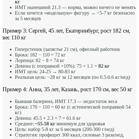
кг
ИМТ нынешний 21.3 — норма, можно ничего не менять
Если хочется «модельную» фигуру → −5-7 кг безопасно
за 5 месяцев
Пример 3: Сергей, 45 лет, Екатеринбург, рост 182 см,
вес 110 кг
Гиперстеник (запястье 21 см), офисный работник
Брока: 182 − 110 = 72 кг
Лоренца: 82 − 8 = 74 кг
Девина (с поправкой +10%): 75 × 1.1 =
82 кг
ИМТ цель: 24-25 → 80-83 кг
Реальная цель: −28 кг за 12 месяцев (по 0.5-0.6 кг/нед)
Пример 4: Анна, 35 лет, Казань, рост 170 см, вес 50 кг
Бывшая балерина, ИМТ 17.3 — недостаток веса
Брока: 170 − 110 = 60 кг (с астенической поправкой 54
кг)
Девина: 45.5 + 2.3 × 7 = 61.6 кг
Среднее:
~55-58 кг
минимум для здоровья
Цель: набор 5-8 кг за 6 месяцев (200-300 г/нед)
Стратегия: профицит 300 ккал, силовые 3 раза/нед,