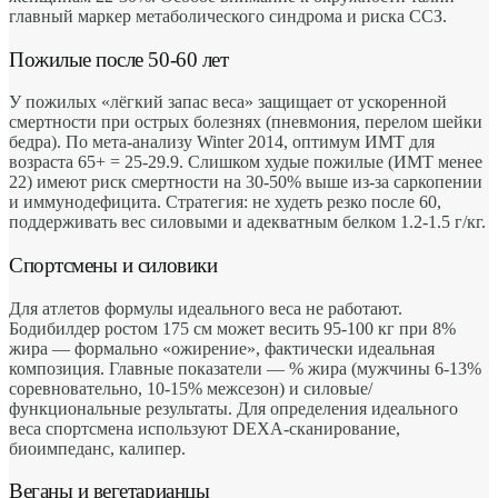
главный маркер метаболического синдрома и риска ССЗ.
Пожилые после 50-60 лет
У пожилых «лёгкий запас веса» защищает от ускоренной
смертности при острых болезнях (пневмония, перелом шейки
бедра). По мета-анализу Winter 2014, оптимум ИМТ для
возраста 65+ = 25-29.9. Слишком худые пожилые (ИМТ менее
22) имеют риск смертности на 30-50% выше из-за саркопении
и иммунодефицита. Стратегия: не худеть резко после 60,
поддерживать вес силовыми и адекватным белком 1.2-1.5 г/кг.
Спортсмены и силовики
Для атлетов формулы идеального веса не работают.
Бодибилдер ростом 175 см может весить 95-100 кг при 8%
жира — формально «ожирение», фактически идеальная
композиция. Главные показатели — % жира (мужчины 6-13%
соревновательно, 10-15% межсезон) и силовые/
функциональные результаты. Для определения идеального
веса спортсмена используют DEXA-сканирование,
биоимпеданс, калипер.
Веганы и вегетарианцы