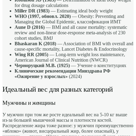
for drug dosage calculations
Miller DR (1983)
— Estimating ideal body weight
WHO (1997, обновл. 2020)
— Obesity: Preventing and
Managing the Global Epidemic, классификация ИМТ
Aune D (2016)
— BMI and all cause mortality: systematic
review and non-linear dose-response meta-analysis of 230
cohort studies, BMJ
Bhaskaran K (2018)
— Association of BMI with overall and
cause-specific mortality, Lancet Diabetes & Endocrinology
Wing RR (2005)
— Long-term weight loss maintenance,
American Journal of Clinical Nutrition (NWCR)
Черноруцкий М.В. (1925)
— Учение о конституциях
Клинические рекомендации Минздрава РФ
«Ожирение у взрослых»
(2024)
Идеальный вес для разных категорий
Мужчины и женщины
У мужчин при том же росте идеальный вес на 5-10 кг выше
из-за большей мышечной массы и плотности костей.
Распределение жира тоже разное: у мужчин преимущественно
«яблоко» (живот, висцеральный жир, более опасный), у