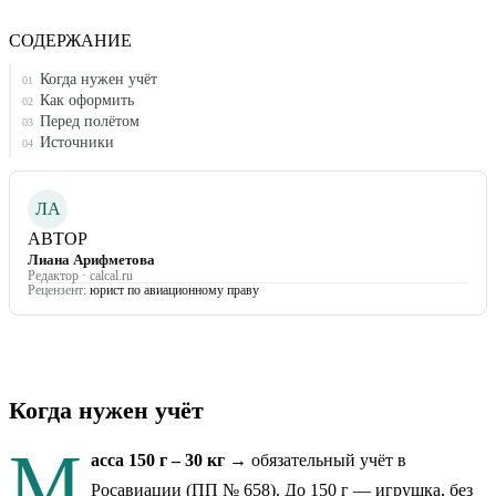
СОДЕРЖАНИЕ
Когда нужен учёт
01
Как оформить
02
Перед полётом
03
Источники
04
ЛА
АВТОР
Лиана Арифметова
Редактор · calcal.ru
Рецензент:
юрист по авиационному праву
Когда нужен учёт
М
асса 150 г – 30 кг
→ обязательный учёт в
Росавиации (ПП № 658). До 150 г — игрушка, без