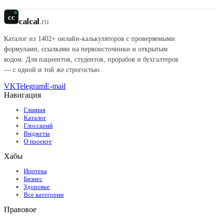
cc
calcal
.ru
Каталог из
1402
+ онлайн-калькуляторов с проверяемыми
формулами, ссылками на первоисточники и открытым
кодом. Для пациентов, студентов, прорабов и бухгалтеров
— с одной и той же строгостью.
VK
Telegram
E-mail
Навигация
Главная
Каталог
Глоссарий
Виджеты
О проекте
Хабы
Ипотека
Бизнес
Здоровье
Все категории
Правовое