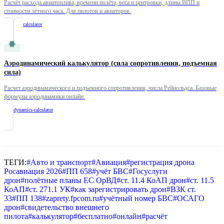
Расчёт расхода авиатоплива, времени полёта, веса и центровки, длины ВПП и
стоимости лётного часа. Для пилотов и авиаторов.
/
aviation-calculator
Аэродинамический калькулятор (сила сопротивления, подъемная
сила)
Расчет аэродинамического и подъемного сопротивления, числа Рейнольдса. Базовые
формулы аэродинамики онлайн.
/
aerodynamics-calculator
ТЕГИ:
#
Авто и транспорт
#
Авиация
#
регистрация дрона
Росавиация 2026
#
ПП 658
#
учёт БВС
#
Госуслуги
дрон
#
полётные планы ЕС ОрВД
#
ст. 11.4 КоАП дрон
#
ст. 11.5
КоАП
#
ст. 271.1 УК
#
как зарегистрировать дрон
#
ВЗК ст.
33
#
ПП 138
#
zaprety.fpcom.ru
#
учётный номер БВС
#
ОСАГО
дрон
#
свидетельство внешнего
пилота
#
калькулятор
#
бесплатно
#
онлайн
#
расчёт