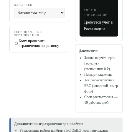
ВЛАДЕЛЕЦ
УЧЁТ В
РОСАВИАЦИИ
Требуется учёт в
Росавиации
РЕГИОНАЛЬНЫЕ
ОГРАНИЧЕНИЯ
Хочу проверить
ограничения по региону
Документы:
Заявка на учёт через
Госуслуги
(госпошлина 0 ₽)
Паспорт владельца
Тех. характеристики
БВС (заводской номер,
фото)
Срок рассмотрения —
10 рабочих дней
Дополнительные разрешения для полётов:
Уведомление района полётов в ЕС ОрВД через приложение