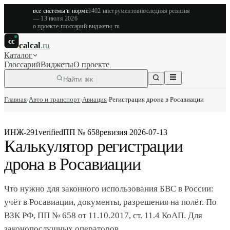
все системы в норме
1402
инструментов
последняя ревизия
—
13 июля 2026
о проекте
·
глоссарий
·
виджеты
·
ru
cc
calcal
.ru
Каталог
Глоссарий
Виджеты
О проекте
Найти
⌘K
Главная
›
Авто и транспорт
›
Авиация
›
Регистрация дрона в Росавиации
ИНЖ-291
verified
ПП № 658
ревизия
2026-07-13
Калькулятор регистрации
дрона в Росавиации
Что нужно для законного использования БВС в России:
учёт в Росавиации, документы, разрешения на полёт. По
ВЗК РФ, ПП № 658 от 11.10.2017, ст. 11.4 КоАП. Для
законопослушных операторов.