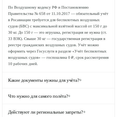
По Воздушному кодексу РФ и Постановлению
Правительства № 658 от 11.10.2017 — обязательный учёт
в Росавиации требуется для беспилотных воздушных
судов (БВС) с максимальной взлётной массой от 150 г до
30 кг. До 150 г — это игрушка, регистрация не нужна (ст.
33 ВЗК). Свыше 30 кг — государственная регистрация в
реестре гражданских воздушных судов. Учёт можно
оформить через Госуслуги в разделе «Учёт беспилотных
воздушных судов» — госпошлина 0 ₽, срок рассмотрения
10 рабочих дней.
Какие документы нужны для учёта?
+
По форме на Госуслугах: (1) паспортные данные
Что нужно для самого полёта?
+
владельца (ФИО, дата рождения, СНИЛС); (2) тип/модель
БВС; (3) фактический заводской номер (если есть, обычно
Учёт в Росавиации — это только первый шаг (формальная
на корпусе или АКБ); (4) фотография дрона (анфас,
Действуют ли региональные запреты?
+
привязка к владельцу). Для полёта дополнительно нужно:
желательно с серийным номером); (5) масса