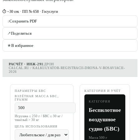
⏱ ~30 сек · ПП № 658 · Госуслуги
↓
Сохранить PDF
↗
Поделиться
★
В избранное
РАСЧЁТ · ИНЖ-291
|
ДРОН
CALCAL.RU / KALKULYATOR-REGISTRACII-DRONA-V-ROSAVIACII-
2026
ПАРАМЕТРЫ БВС
КАТЕГОРИЯ И УЧЁТ
ВЗЛЁТНАЯ МАССА БВС,
ГРАММ
КАТЕГОРИЯ
Беспилотное
Игрушка ≤ 250 г / БВС ≤ 30 кг /
воздушное
тяжёлый > 30 кг
ЦЕЛЬ ИСПОЛЬЗОВАНИЯ
судно (БВС)
Масса
500
г