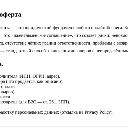
 оферта
ферта
— это юридический фундамент любого онлайн-бизнеса. Бе
— это «джентльменское соглашение», что создаёт риски: невозм
уд, отсутствие чётких границ ответственности, проблемы с возвр
 — стандартный способ заключения договоров с неопределённым
ь
олнителя (ИНН, ОГРН, адрес).
а (что продаётся, как описано).
 оплаты.
оваров).
ности.
возвраты (для B2C — ст. 26.1 ЗПП).
работку персональных данных (отсылка на Privacy Policy).