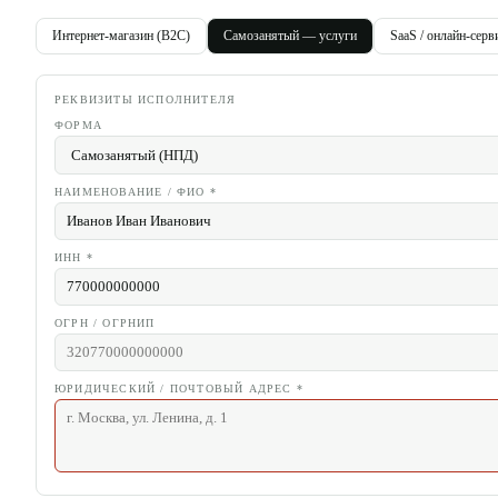
Интернет-магазин (B2C)
Самозанятый — услуги
SaaS / онлайн-серв
РЕКВИЗИТЫ ИСПОЛНИТЕЛЯ
ФОРМА
НАИМЕНОВАНИЕ / ФИО
*
ИНН
*
ОГРН / ОГРНИП
ЮРИДИЧЕСКИЙ / ПОЧТОВЫЙ АДРЕС
*