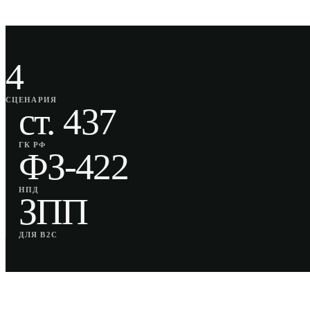
4
СЦЕНАРИЯ
ст. 437
ГК РФ
ФЗ-422
НПД
ЗПП
ДЛЯ B2C