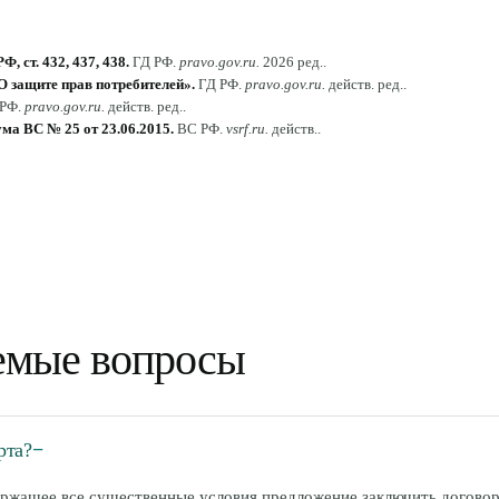
, ст. 432, 437, 438
.
ГД РФ
.
pravo.gov.ru
.
2026 ред.
.
О защите прав потребителей»
.
ГД РФ
.
pravo.gov.ru
.
действ. ред.
.
 РФ
.
pravo.gov.ru
.
действ. ред.
.
ма ВС № 25 от 23.06.2015
.
ВС РФ
.
vsrf.ru
.
действ.
.
аемые вопросы
рта?
−
ержащее все существенные условия предложение заключить договор