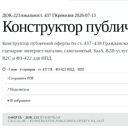
ДОК-221
локально
ст. 437 ГК
ревизия
2026-07-13
Конструктор публи
Конструктор публичной оферты по ст. 437–438 Гражданско
сценария: интернет-магазин, самозанятый, SaaS, B2B-услу
B2C и ФЗ-422 для НПД.
⏱ ~5 мин · 4 сценария · ст. 437 ГК · ФЗ-422 НПД · ЗПП
↓
Сохранить PDF
↗
Поделиться
★
В избранное
ОФЕРТА · ДОК-221
|
ПУБЛИЧНАЯ
CALCAL.RU / KONSTRUKTOR-PUBLICHNOJ-OFERTY-NA-SAJT