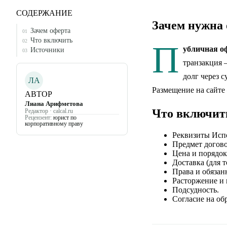
СОДЕРЖАНИЕ
Зачем нужна
Зачем оферта
01
Что включить
02
П
убличная о
Источники
03
транзакция 
долг через с
ЛА
Размещение на сайте
АВТОР
Лиана Арифметова
Что включит
Редактор · calcal.ru
Рецензент:
юрист по
корпоративному праву
Реквизиты Исп
Предмет договор
Цена и порядок
Доставка (для т
Права и обязан
Расторжение и 
Подсудность.
Согласие на об