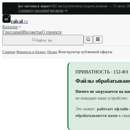
все системы в норме
1402
инструментов
последняя ревизия —
13 июля 2
о проекте
·
глоссарий
·
виджеты
·
ru
cc
calcal
.ru
Каталог
Глоссарий
Виджеты
О проекте
Найти
⌘K
Главная
›
Финансы и бизнес
›
Право
›
Конструктор публичной оферты
ПРИВАТНОСТЬ · 152-ФЗ
Файлы обрабатывают
Ничего не загружается на н
не покидает ваше устройство.
Это значит:
работает офлайн
обрабатываются нами
в смыс