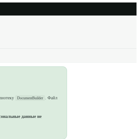
блиотеку
. Файл
DocumentBuilder
сональные данные не