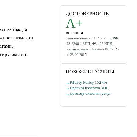
ДОСТОВЕРНОСТЬ
A+
з неё каждая
высокая
ожность взыскать
Соответствует ст. 437–438 ГК РФ,
ФЗ-2300-1 ЗПП, ФЗ-422 НПД,
атами.
постановлению Пленума ВС № 25
 кругом лиц.
от 23.06.2015.
ПОХОЖИЕ РАСЧЁТЫ
→
Privacy Policy 152-ФЗ
→
Правила возврата ЗПП
→
Договор оказания услуг