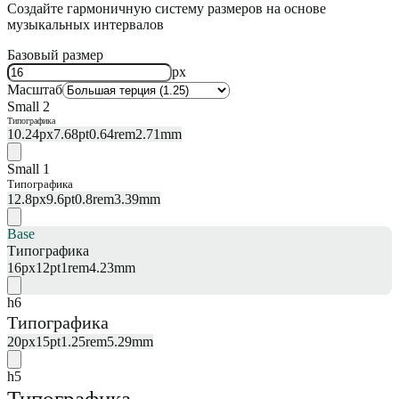
Создайте гармоничную систему размеров на основе
музыкальных интервалов
Базовый размер
px
Масштаб
Small 2
Типографика
10.24
px
7.68
pt
0.64
rem
2.71
mm
Small 1
Типографика
12.8
px
9.6
pt
0.8
rem
3.39
mm
Base
Типографика
16
px
12
pt
1
rem
4.23
mm
h6
Типографика
20
px
15
pt
1.25
rem
5.29
mm
h5
Типографика