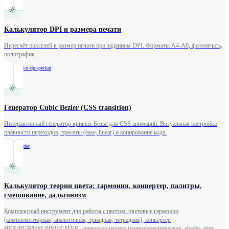
Калькулятор DPI и размера печати
Пересчёт пикселей в размер печати при заданном DPI. Форматы A4-A0, фотопечать,
полиграфия.
/
kalkulyator-dpi-pechat
Генератор Cubic Bezier (CSS transition)
Интерактивный генератор кривых Безье для CSS анимаций. Визуальная настройка
плавности переходов, пресеты (ease, linear) и копирование кода.
/
cubic-bezier
Калькулятор теории цвета: гармония, конвертер, палитры,
смешивание, дальтонизм
Комплексный инструмент для работы с цветом: цветовые гармонии
(комплементарная, аналогичная, триадная, тетрадная), конвертер
HEX/RGB/HSL/HSV/CMYK, генератор палитр (монохроматическая, shades, tints,