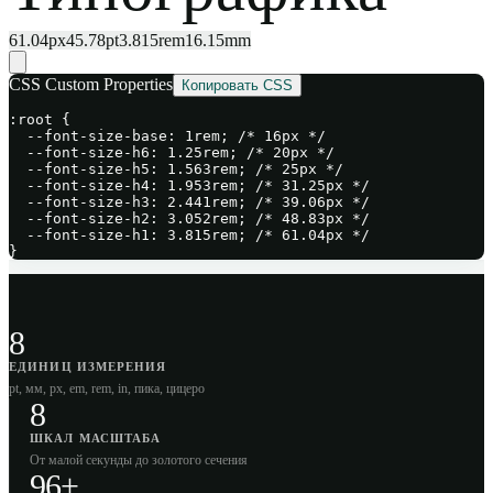
61.04
px
45.78
pt
3.815
rem
16.15
mm
CSS Custom Properties
Копировать CSS
:root {

  --font-size-base: 1rem; /* 16px */

  --font-size-h6: 1.25rem; /* 20px */

  --font-size-h5: 1.563rem; /* 25px */

  --font-size-h4: 1.953rem; /* 31.25px */

  --font-size-h3: 2.441rem; /* 39.06px */

  --font-size-h2: 3.052rem; /* 48.83px */

  --font-size-h1: 3.815rem; /* 61.04px */

}
8
ЕДИНИЦ ИЗМЕРЕНИЯ
pt, мм, px, em, rem, in, пика, цицеро
8
ШКАЛ МАСШТАБА
От малой секунды до золотого сечения
96+