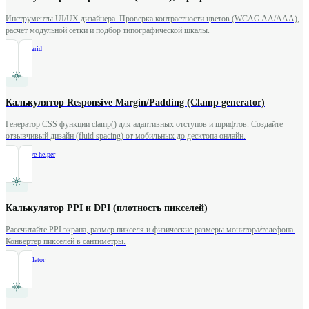
Инструменты UI/UX дизайнера. Проверка контрастности цветов (WCAG AA/AAA),
расчет модульной сетки и подбор типографической шкалы.
/
contrast-grid
Калькулятор Responsive Margin/Padding (Clamp generator)
Генератор CSS функции clamp() для адаптивных отступов и шрифтов. Создайте
отзывчивый дизайн (fluid spacing) от мобильных до десктопа онлайн.
/
responsive-helper
Калькулятор PPI и DPI (плотность пикселей)
Рассчитайте PPI экрана, размер пикселя и физические размеры монитора/телефона.
Конвертер пикселей в сантиметры.
/
ppi-calculator