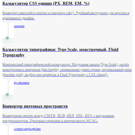
Калькулятор CSS единиц (PX, REM, EM, %)
Конвертер пикселей в rem/em и генератор calc(). Удобный инструмент для верстки и
адаптивного дизайна.
/
css-unit-converter
Калькулятор типографики: Type Scale, межстрочный, Fluid
Typography
Комплексный типографический калькулятор. Модульная шкала (Type Scale), расчёт
межстрочного интервала (line-height), оптимальная длина строки, вертикальный ритм
(baseline grid), подбор пар шрифтов и Fluid Typography с CSS clamp().
/
typography-calculator
Конвертер цветовых пространств
Конвертация цветов между CMYK, RGB, HEX, HSL, HSV с визуальным
предпросмотром. Цветовые гармонии и контрастность WCAG.
/
konverter-cvetov-cmyk-rgb-hex