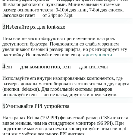
Illustrator работают с пунктами. Минимальный читаемый
размер основного текста: 9-10pt для книг, 7-8pt для сносок.
Заголовки газет — от 24pt до 72pt.
3
Избегайте px для font-size
Пиксели не масштабируются при изменении настроек
доступности браузера. Пользователи со слабым зрением
увеличивают базовый размер шрифта, но px игнорирует эту
настройку. Используйте rem или em для
доступности
.
4
em — для компонентов, rem — для системы
Используйте em внутри изолированных компонентов, где
размеры должны масштабироваться относительно друг друга
(кнопки, бейджи). Для глобальной системы размеров
используйте rem — он не каскадируется и предсказуем.
5
Учитывайте PPI устройства
На экранах Retina (192 PPI) физический размер CSS-пикселя
вдвое меньше, чем на стандартном мониторе (96 PPI). При
подготовке макетов для печати конвертируйте пиксели в pt
или мм с учётом реального PPI дисплея.