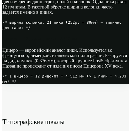
для измерения длин строк, полей и колонок. Одна пика равна
12 пунктам. В газетной вёрстке ширина колонки часто
задаётся именно в пиках.
/* ширина колонки: 21 пика (252pt = 89мм) — типично
для газет */
Цицеро — 12 дидо-пунктов = 4.512 мм
Цицеро — европейский аналог пики. Используется во
французской, немецкой, итальянской полиграфии. Базируется
на дидо-пункте (0.376 мм), который крупнее PostScript-пункта.
Название происходит от издания писем Цицерона XV века.
/* 1 цицеро = 12 дидо-пт = 4.512 мм (> 1 пики = 4.233
мм) */
Типографские шкалы