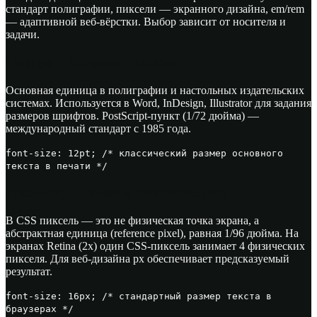
стандарт полиграфии, пиксели — экранного дизайна, em/rem
— адаптивной веб-вёрстки. Выбор зависит от носителя и
задачи.
Пункт (pt) — 1/72 дюйма = 0.3528 мм
Основная единица в полиграфии и настольных издательских
системах. Используется в Word, InDesign, Illustrator для задания
размеров шрифтов. PostScript-пункт (1/72 дюйма) —
международный стандарт с 1985 года.
font-size: 12pt; /* классический размер основного
текста в печати */
Пиксель (px) — 1/96 дюйма (CSS reference pixel)
В CSS пиксель — это не физическая точка экрана, а
абстрактная единица (reference pixel), равная 1/96 дюйма. На
экранах Retina (2x) один CSS-пиксель занимает 4 физических
пикселя. Для веб-дизайна px обеспечивает предсказуемый
результат.
font-size: 16px; /* стандартный размер текста в
браузерах */