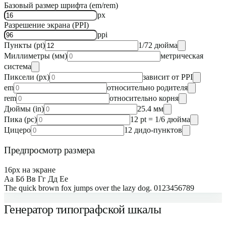
Базовый размер шрифта (em/rem)
px
Разрешение экрана (PPI)
ppi
Пункты (pt)
1/72 дюйма
Миллиметры (мм)
метрическая
система
Пиксели (px)
зависит от PPI
em
относительно родителя
rem
относительно корня
Дюймы (in)
25.4 мм
Пика (pc)
12 pt = 1/6 дюйма
Цицеро
12 дидо-пунктов
Предпросмотр размера
16
px на экране
Аа Бб Вв Гг Дд Ее
The quick brown fox jumps over the lazy dog. 0123456789
Генератор типографской шкалы