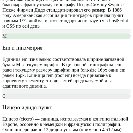
благодаря французскому типографу Пьеру-Симону Фурнье.
Позже Фирмен Дидо стандартизировал его размер. В 1886
году Американская ассоциация типографов приняла пункт
равным 1/72 дюйма, и этот стандарт используется в PostScript
и CSS по сей день.
M
Em и типометрия
Единица em изначально соответствовала ширине заглавной
буквы M в текущем шрифте. В цифровой типографике em
равен текущему размеру шрифта: при font-size 16px один em
равен 16px. Единица rem (root em) всегда привязана к
корневому элементу, что делает её предсказуемой для
адаптивного дизайна.
C
Цицеро и дидо-пункт
Цицеро (cicero) — единица, используемая в континентальной
Европе, особенно в немецкой и французской полиграфии.
Одно цицеро равно 12 дидо-пунктам (примерно 4.512 мм).