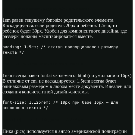
em — относительно родительского элемента
1em равен текущему font-size родительского элемента.
Каскадируется: если родитель 20px и ребёнок 1.5em, то
ребёнок будет 30px. Удобен для компонентного дизайна, где
размеры должны масштабироваться вместе.
padding: 1.5em; /* отступ пропорционален размеру
текста */
rem — относительно корневого элемента
1rem всегда равен font-size элемента html (по умолчанию 16px).
В отличие от em, не каскадируется: 1.5rem всегда будет
одинаковым размером в любом месте документа. Идеален для
создания консистентной дизайн-системы.
font-size: 1.125rem; /* 18px при базе 16px — для
основного текста */
Пика (pc) — 12 pt = 1/6 дюйма = 4.233 мм
Пика (pica) используется в англо-американской полиграфии