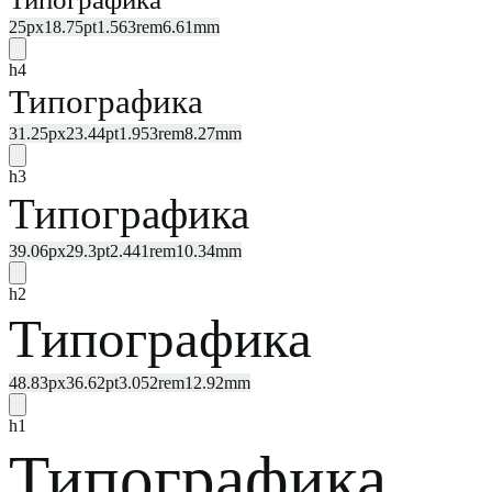
25
px
18.75
pt
1.563
rem
6.61
mm
h4
Типографика
31.25
px
23.44
pt
1.953
rem
8.27
mm
h3
Типографика
39.06
px
29.3
pt
2.441
rem
10.34
mm
h2
Типографика
48.83
px
36.62
pt
3.052
rem
12.92
mm
h1
Типографика