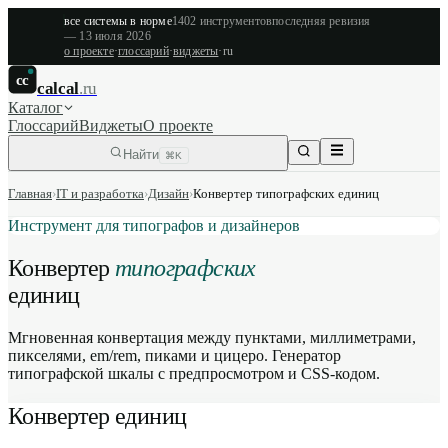
все системы в норме
1402
инструментов
последняя ревизия
—
13 июля 2026
о проекте
·
глоссарий
·
виджеты
·
ru
cc
calcal
.ru
Каталог
Глоссарий
Виджеты
О проекте
Найти
⌘K
Главная
›
IT и разработка
›
Дизайн
›
Конвертер типографских единиц
Инструмент для типографов и дизайнеров
Конвертер
типографских
единиц
Мгновенная конвертация между пунктами, миллиметрами,
пикселями, em/rem, пиками и цицеро. Генератор
типографской шкалы с предпросмотром и CSS-кодом.
Конвертер единиц