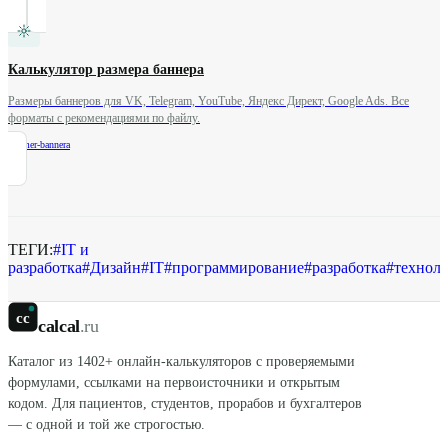
Калькулятор размера баннера
Размеры баннеров для VK, Telegram, YouTube, Яндекс Директ, Google Ads. Все
форматы с рекомендациями по файлу.
/
razmer-bannera
ТЕГИ:
#
IT и
разработка
#
Дизайн
#
IT
#
программирование
#
разработка
#
технол
cc
calcal
.ru
Каталог из
1402
+ онлайн-калькуляторов с проверяемыми
формулами, ссылками на первоисточники и открытым
кодом. Для пациентов, студентов, прорабов и бухгалтеров
— с одной и той же строгостью.