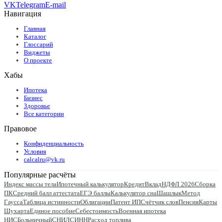
VK
Telegram
E-mail
Навигация
Главная
Каталог
Глоссарий
Виджеты
О проекте
Хабы
Ипотека
Бизнес
Здоровье
Все категории
Правовое
Конфиденциальность
Условия
calcalru@vk.ru
Популярные расчёты
Индекс массы тела
Ипотечный калькулятор
Кредит
Вклад
НДФЛ 2026
Сборка
ПК
Средний балл аттестата
ЕГЭ баллы
Калькулятор сна
Шашлык
Метод
Гаусса
Таблица истинности
Облигации
Патент ИП
Счётчик слов
Пенсия
Карты
Шухарта
Единое пособие
Себестоимость
Военная ипотека
НИС
Больничный
СНИЛС
ИНН
Расход топлива