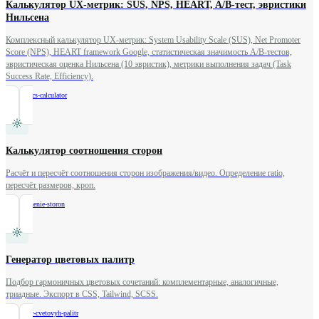
Калькулятор UX-метрик: SUS, NPS, HEART, A/B-тест, эвристики
Нильсена
Комплексный калькулятор UX-метрик: System Usability Scale (SUS), Net Promoter
Score (NPS), HEART framework Google, статистическая значимость A/B-тестов,
эвристическая оценка Нильсена (10 эвристик), метрики выполнения задач (Task
Success Rate, Efficiency).
/
ux-metrics-calculator
Калькулятор соотношения сторон
Расчёт и пересчёт соотношения сторон изображения/видео. Определение ratio,
пересчёт размеров, кроп.
/
sootnoshenie-storon
Генератор цветовых палитр
Подбор гармоничных цветовых сочетаний: комплементарные, аналогичные,
триадные. Экспорт в CSS, Tailwind, SCSS.
/
generator-cvetovyh-palitr