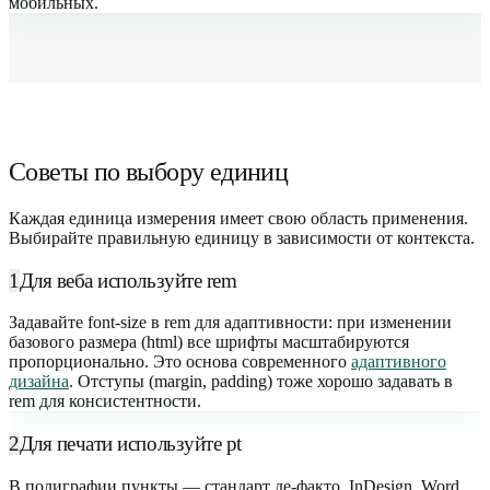
мобильных.
Советы по выбору единиц
Каждая единица измерения имеет свою область применения.
Выбирайте правильную единицу в зависимости от контекста.
1
Для веба используйте rem
Задавайте font-size в rem для адаптивности: при изменении
базового размера (html) все шрифты масштабируются
пропорционально. Это основа современного
адаптивного
дизайна
. Отступы (margin, padding) тоже хорошо задавать в
rem для консистентности.
2
Для печати используйте pt
В полиграфии пункты — стандарт де-факто. InDesign, Word,