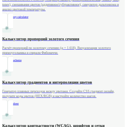
tones), смешивание цветов (аддитивное/субтрактивное), симулятор дальтонизма и
анализ цветовой температуры.
/
color-theory-calculator
Калькулятор пропорций золотого сечения
Расчёт пропорций по золотому сечению (φ = 1.618). Визуализация золотого
прямоугольника и спирали Фибоначчи.
/
zolotoe-sechenie
Калькулятор градиентов и интерполяции цветов
Генератор плавных переходов между цветами. Создайте CSS градиент онлайн,
получите коды цветов (HEX/RGB) и настройте количество шагов.
/
color-gradient
Калькулятор контрастности (WCAG), шрифтов и сетки