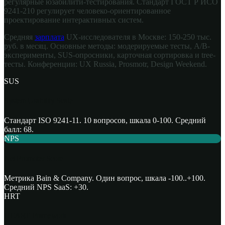
регулярные юзабилити-тестирования. Стандарт ГОСТ Р ИСО
9241-210 регулирует человеко-ориентированное
проектирование интерактивных систем.
Средняя
зарплата
UX-исследователя в Москве: 150-250 тыс.
руб. в месяц. Основные методы: модерируемые тесты, A/B-
эксперименты, SUS-опросники, карточная сортировка и tree-
тесты. Конференции: UX Russia, Prosmotr, Design Weekend.
SUS
System Usability Scale
Стандарт ISO 9241-11. 10 вопросов, шкала 0-100. Средний
балл: 68.
NPS
Net Promoter Score
Метрика Bain & Company. Один вопрос, шкала -100..+100.
Средний NPS SaaS: +30.
HRT
HEART Framework