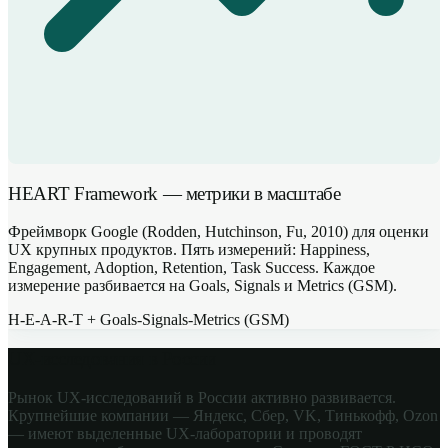
HEART Framework — метрики в масштабе
Фреймворк Google (Rodden, Hutchinson, Fu, 2010) для оценки
UX крупных продуктов. Пять измерений: Happiness,
Engagement, Adoption, Retention, Task Success. Каждое
измерение разбивается на Goals, Signals и Metrics (GSM).
H-E-A-R-T + Goals-Signals-Metrics (GSM)
UX-исследования в России
Рынок UX-исследований в России активно развивается.
Крупнейшие компании — Яндекс, Сбер, VK, Тинькофф, Ozon
— имеют выделенные UX-лаборатории и проводят