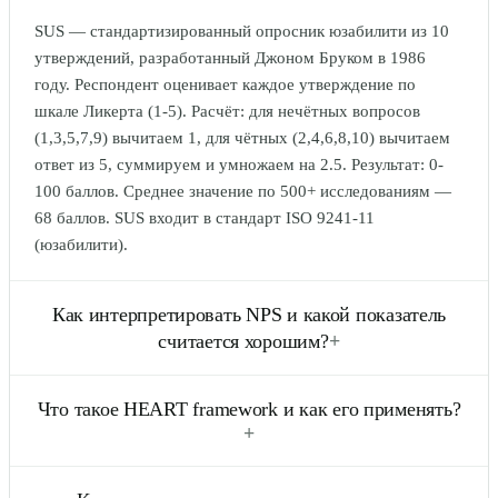
SUS — стандартизированный опросник юзабилити из 10
утверждений, разработанный Джоном Бруком в 1986
году. Респондент оценивает каждое утверждение по
шкале Ликерта (1-5). Расчёт: для нечётных вопросов
(1,3,5,7,9) вычитаем 1, для чётных (2,4,6,8,10) вычитаем
ответ из 5, суммируем и умножаем на 2.5. Результат: 0-
100 баллов. Среднее значение по 500+ исследованиям —
68 баллов. SUS входит в стандарт ISO 9241-11
(юзабилити).
Как интерпретировать NPS и какой показатель
считается хорошим?
+
NPS (Net Promoter Score) — метрика лояльности клиентов
Что такое HEART framework и как его применять?
от Bain & Company. Один вопрос: «Насколько вероятно,
+
что вы порекомендуете нас?» (0-10). Промоутеры (9-10),
нейтральные (7-8), критики (0-6). NPS = %промоутеров -
HEART — фреймворк Google (2010, авторы: Rodden,
%критиков. Диапазон: -100..+100. NPS > 0 — нормально,