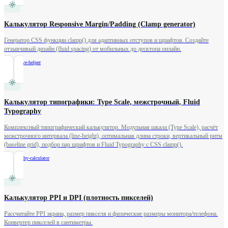
Калькулятор Responsive Margin/Padding (Clamp generator)
Генератор CSS функции clamp() для адаптивных отступов и шрифтов. Создайте
отзывчивый дизайн (fluid spacing) от мобильных до десктопа онлайн.
/
responsive-helper
Калькулятор типографики: Type Scale, межстрочный, Fluid
Typography
Комплексный типографический калькулятор. Модульная шкала (Type Scale), расчёт
межстрочного интервала (line-height), оптимальная длина строки, вертикальный ритм
(baseline grid), подбор пар шрифтов и Fluid Typography с CSS clamp().
/
typography-calculator
Калькулятор PPI и DPI (плотность пикселей)
Рассчитайте PPI экрана, размер пикселя и физические размеры монитора/телефона.
Конвертер пикселей в сантиметры.