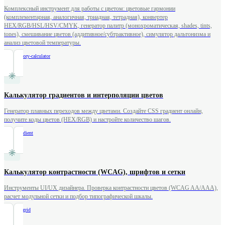
Комплексный инструмент для работы с цветом: цветовые гармонии
(комплементарная, аналогичная, триадная, тетрадная), конвертер
HEX/RGB/HSL/HSV/CMYK, генератор палитр (монохроматическая, shades, tints,
tones), смешивание цветов (аддитивное/субтрактивное), симулятор дальтонизма и
анализ цветовой температуры.
/
color-theory-calculator
Калькулятор градиентов и интерполяции цветов
Генератор плавных переходов между цветами. Создайте CSS градиент онлайн,
получите коды цветов (HEX/RGB) и настройте количество шагов.
/
color-gradient
Калькулятор контрастности (WCAG), шрифтов и сетки
Инструменты UI/UX дизайнера. Проверка контрастности цветов (WCAG AA/AAA),
расчет модульной сетки и подбор типографической шкалы.
/
contrast-grid