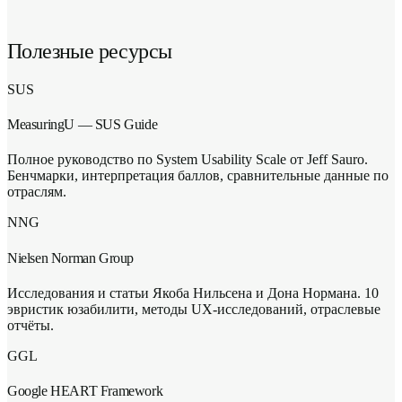
ProductSense.
компонента: effectiveness (результативность — TCR),
efficiency (эффективность — ресурсы/время) и satisfaction
Полезные ресурсы
(удовлетворённость — SUS).
SUS
MeasuringU — SUS Guide
Полное руководство по System Usability Scale от Jeff Sauro.
Бенчмарки, интерпретация баллов, сравнительные данные по
отраслям.
NNG
Nielsen Norman Group
Исследования и статьи Якоба Нильсена и Дона Нормана. 10
эвристик юзабилити, методы UX-исследований, отраслевые
отчёты.
GGL
Google HEART Framework