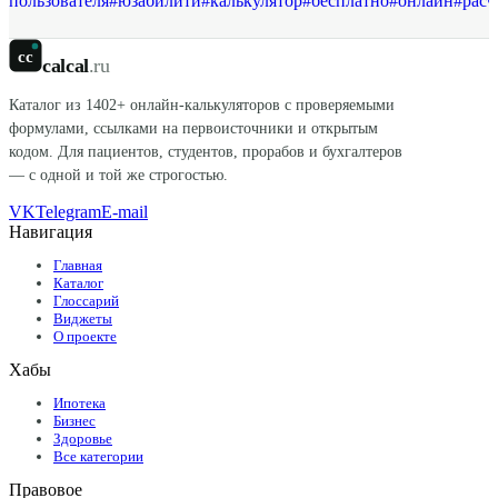
пользователя
#
юзабилити
#
калькулятор
#
бесплатно
#
онлайн
#
расч
cc
calcal
.ru
Каталог из
1402
+ онлайн-калькуляторов с проверяемыми
формулами, ссылками на первоисточники и открытым
кодом. Для пациентов, студентов, прорабов и бухгалтеров
— с одной и той же строгостью.
VK
Telegram
E-mail
Навигация
Главная
Каталог
Глоссарий
Виджеты
О проекте
Хабы
Ипотека
Бизнес
Здоровье
Все категории
Правовое