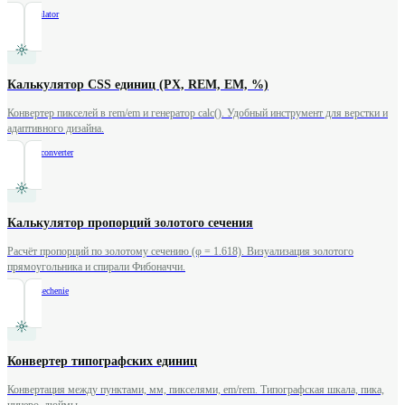
/
ppi-calculator
Калькулятор CSS единиц (PX, REM, EM, %)
Конвертер пикселей в rem/em и генератор calc(). Удобный инструмент для верстки и
адаптивного дизайна.
/
css-unit-converter
Калькулятор пропорций золотого сечения
Расчёт пропорций по золотому сечению (φ = 1.618). Визуализация золотого
прямоугольника и спирали Фибоначчи.
/
zolotoe-sechenie
Конвертер типографских единиц
Конвертация между пунктами, мм, пикселями, em/rem. Типографская шкала, пика,