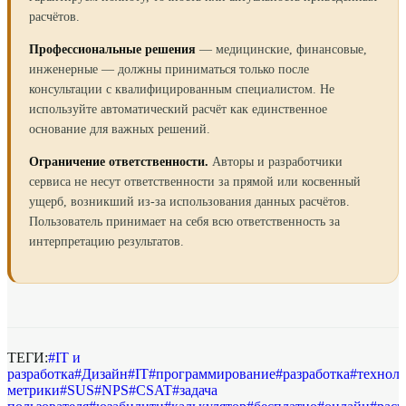
расчётов.
Профессиональные решения
— медицинские, финансовые,
инженерные — должны приниматься только после
консультации с квалифицированным специалистом. Не
используйте автоматический расчёт как единственное
основание для важных решений.
Ограничение ответственности.
Авторы и разработчики
сервиса не несут ответственности за прямой или косвенный
ущерб, возникший из-за использования данных расчётов.
Пользователь принимает на себя всю ответственность за
интерпретацию результатов.
ТЕГИ:
#
IT и
разработка
#
Дизайн
#
IT
#
программирование
#
разработка
#
технол
метрики
#
SUS
#
NPS
#
CSAT
#
задача