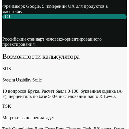
Фреймворк Google. 5 измерений UX для продуктов в
масштабе.
ГСТ
ГОСТ Р ИСО 9241-210
Российский стандарт человеко-ориентированного
проектирования.
Возможности калькулятора
SUS
System Usability Scale
10 вопросов Брука. Расчёт балла 0-100, буквенная оценка (A-
F), перцентиль по базе 500+ исследований Sauro & Lewis.
TSK
Метрики выполнения задач
Task Completion Rate, Error Rate, Time on Task, Efficiency Score.