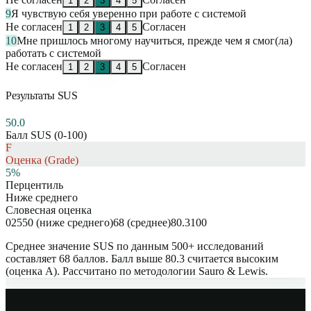
1
2
3
4
5
9
Я чувствую себя уверенно при работе с системой
Не согласен
Согласен
1
2
3
4
5
10
Мне пришлось многому научиться, прежде чем я смог(ла)
работать с системой
Не согласен
Согласен
1
2
3
4
5
Результаты SUS
50.0
Балл SUS (0-100)
F
Оценка (Grade)
5
%
Перцентиль
Ниже среднего
Словесная оценка
0
25
50 (ниже среднего)
68 (среднее)
80.3
100
Среднее значение SUS по данным 500+ исследований
составляет 68 баллов. Балл выше 80.3 считается высоким
(оценка A). Рассчитано по методологии Sauro & Lewis.