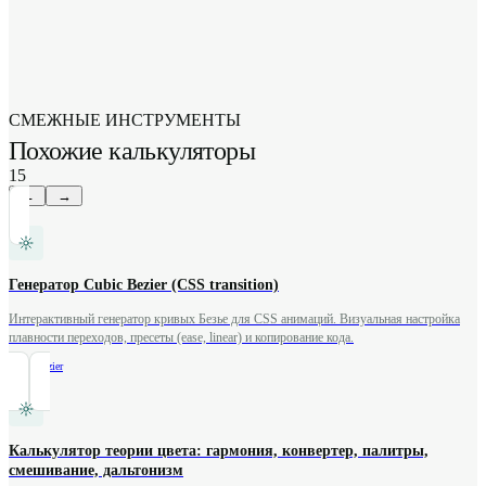
СМЕЖНЫЕ ИНСТРУМЕНТЫ
Похожие калькуляторы
15
←
→
Генератор Cubic Bezier (CSS transition)
Интерактивный генератор кривых Безье для CSS анимаций. Визуальная настройка
плавности переходов, пресеты (ease, linear) и копирование кода.
/
cubic-bezier
Калькулятор теории цвета: гармония, конвертер, палитры,
смешивание, дальтонизм