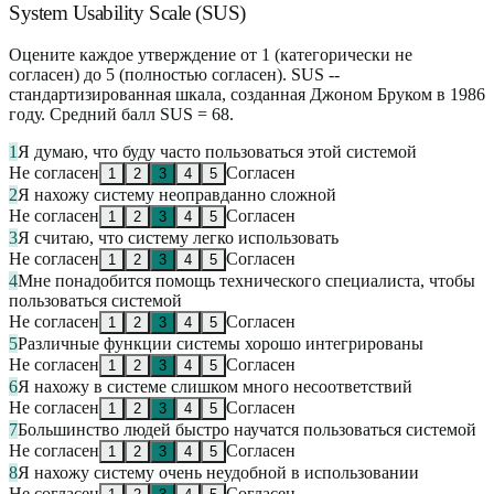
System Usability Scale (SUS)
Оцените каждое утверждение от 1 (категорически не
согласен) до 5 (полностью согласен). SUS --
стандартизированная шкала, созданная Джоном Бруком в 1986
году. Средний балл SUS = 68.
1
Я думаю, что буду часто пользоваться этой системой
Не согласен
Согласен
1
2
3
4
5
2
Я нахожу систему неоправданно сложной
Не согласен
Согласен
1
2
3
4
5
3
Я считаю, что систему легко использовать
Не согласен
Согласен
1
2
3
4
5
4
Мне понадобится помощь технического специалиста, чтобы
пользоваться системой
Не согласен
Согласен
1
2
3
4
5
5
Различные функции системы хорошо интегрированы
Не согласен
Согласен
1
2
3
4
5
6
Я нахожу в системе слишком много несоответствий
Не согласен
Согласен
1
2
3
4
5
7
Большинство людей быстро научатся пользоваться системой
Не согласен
Согласен
1
2
3
4
5
8
Я нахожу систему очень неудобной в использовании
Не согласен
Согласен