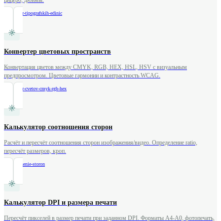
цицеро, дюймы.
/
konverter-tipografskih-edinic
Конвертер цветовых пространств
Конвертация цветов между CMYK, RGB, HEX, HSL, HSV с визуальным
предпросмотром. Цветовые гармонии и контрастность WCAG.
/
konverter-cvetov-cmyk-rgb-hex
Калькулятор соотношения сторон
Расчёт и пересчёт соотношения сторон изображения/видео. Определение ratio,
пересчёт размеров, кроп.
/
sootnoshenie-storon
Калькулятор DPI и размера печати
Пересчёт пикселей в размер печати при заданном DPI. Форматы A4-A0, фотопечать,