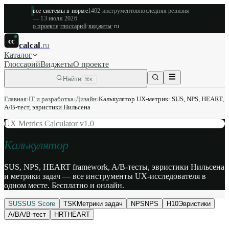
все системы в норме
1402
инструментов
последняя ревизия
—
13 июля 2026
о проекте
·
глоссарий
·
виджеты
·
ru
cc
calcal
.ru
Каталог
Глоссарий
Виджеты
О проекте
Найти
⌘K
Главная
›
IT и разработка
›
Дизайн
›
Калькулятор UX-метрик: SUS, NPS, HEART,
A/B-тест, эвристики Нильсена
UX Metrics Calculator v1.0
Калькулятор
UX-метрик
SUS, NPS, HEART framework, A/B-тесты, эвристики Нильсена
и метрики задач — все инструменты UX-исследователя в
одном месте. Бесплатно и онлайн.
SUS
SUS Score
TSK
Метрики задач
NPS
NPS
H10
Эвристики
A/B
A/B-тест
HRT
HEART