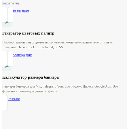
полиграфия.
/
kalkulyator-dpi-pechat
Генератор цветовых палитр
Подбор гармоничных цветовых сочетаний: комплементарные, аналогичные,
триадные. Экспорт в CSS, Tailwind, SCSS.
/
generator-cvetovyh-palitr
Калькулятор размера баннера
Размеры баннеров для VK, Telegram, YouTube, Яндекс Директ, Google Ads. Все
форматы с рекомендациями по файлу.
/
razmer-bannera