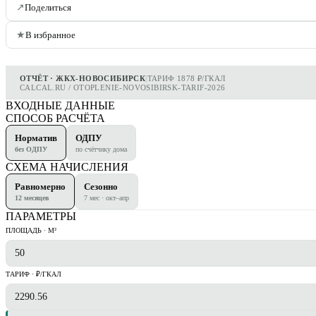
↗
Поделиться
★
В избранное
ОТЧЁТ · ЖКХ-НОВОСИБИРСК
|
ТАРИФ 1878 ₽/ГКАЛ
CALCAL.RU / OTOPLENIE-NOVOSIBIRSK-TARIF-2026
ВХОДНЫЕ ДАННЫЕ
СПОСОБ РАСЧЁТА
Норматив
ОДПУ
без ОДПУ
по счётчику дома
СХЕМА НАЧИСЛЕНИЯ
Равномерно
Сезонно
12 месяцев
7 мес · окт–апр
ПАРАМЕТРЫ
ПЛОЩАДЬ · М²
ТАРИФ · ₽/ГКАЛ