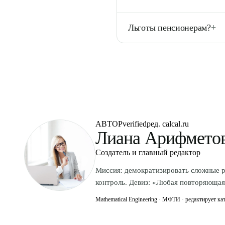
у Москвы — 4 900. Это 38% 
Сибирская генерирующая ко
Льготы пенсионерам?
+
основной поставщик тепла 
др.) для отдельных районов.
Новосибирская область даёт 
многодетным (30%), малоиму
соцзащиту по адресу прожив
АВТОР
verified
ред. calcal.ru
Лиана Арифмето
Создатель и главный редактор
Миссия: демократизировать сложные р
контроль. Девиз: «Любая повторяющаяс
Mathematical Engineering · МФТИ · редактирует кат