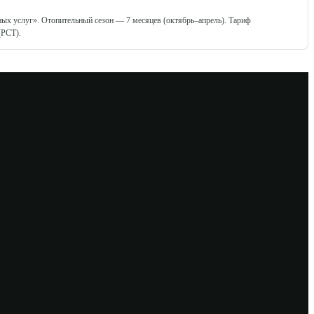
ых услуг». Отопительный сезон — 7 месяцев (октябрь–апрель). Тариф
(РСТ).