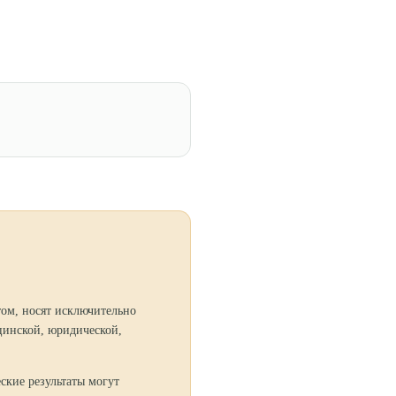
том, носят исключительно
цинской, юридической,
ские результаты могут