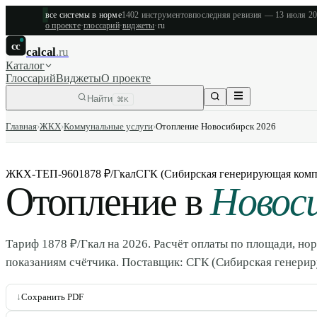
все системы в норме
1402
инструментов
последняя ревизия —
13 июля 2
о проекте
·
глоссарий
·
виджеты
·
ru
cc
calcal
.ru
Каталог
Глоссарий
Виджеты
О проекте
Найти
⌘K
Главная
›
ЖКХ
›
Коммунальные услуги
›
Отопление Новосибирск 2026
ЖКХ-ТЕП-960
1878 ₽/Гкал
СГК (Сибирская генерирующая комп
Отопление в
Новос
Тариф 1878 ₽/Гкал на 2026. Расчёт оплаты по площади, нор
показаниям счётчика. Поставщик: СГК (Сибирская генери
↓
Сохранить PDF