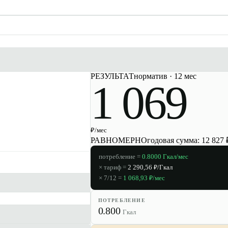
РЕЗУЛЬТАТ
норматив
·
12 мес
1 069
₽/мес
РАВНОМЕРНО
годовая сумма:
12 827
потребление =
0.8000
Гкал/мес
× тариф =
2 290,56
₽/Гкал
×
7/12
=
1 068,93
₽/мес
ПОТРЕБЛЕНИЕ
0.800
Гкал