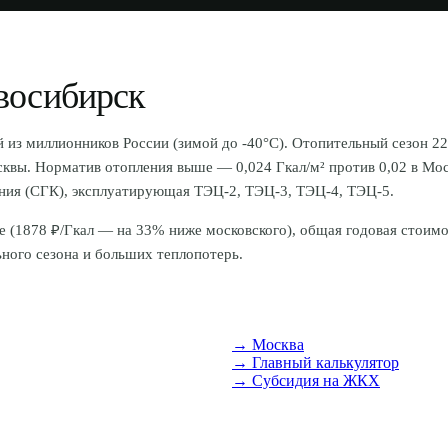
восибирск
з миллионников России (зимой до -40°C). Отопительный сезон 220
осквы. Норматив отопления выше — 0,024 Гкал/м² против 0,02 в Мо
ия (СГК), эксплуатирующая ТЭЦ-2, ТЭЦ-3, ТЭЦ-4, ТЭЦ-5.
е (
1878
₽/Гкал — на 33% ниже московского), общая годовая стоимос
ьного сезона и больших теплопотерь.
→
Москва
→ Главный калькулятор
→ Субсидия на ЖКХ