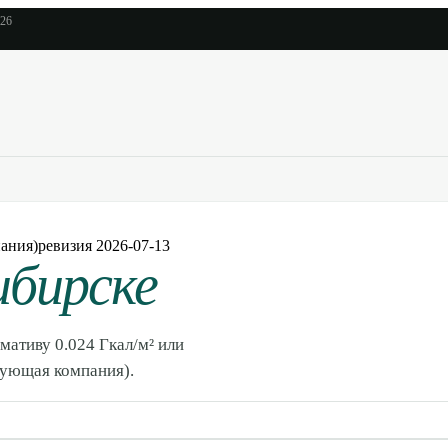
026
ания)
ревизия
2026-07-13
ибирске
мативу 0.024 Гкал/м² или
рующая компания).