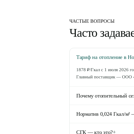
ЧАСТЫЕ ВОПРОСЫ
Часто задав
Тариф на отопление в Н
1878 ₽/Гкал с 1 июля 2026 г
Главный поставщик — ООО «С
Почему отопительный се
Новосибирск находится в зон
Норматив 0,024 Гкал/м² 
держится ниже +8°C 5 дней 
стабильно выше +10°C, обычн
Это среднее для Сибири. Дл
СГК — кто это?
+
климатических условий реги