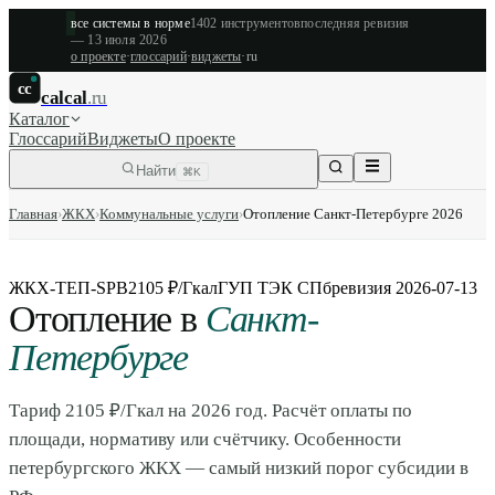
все системы в норме
1402
инструментов
последняя ревизия
—
13 июля 2026
о проекте
·
глоссарий
·
виджеты
·
ru
cc
calcal
.ru
Каталог
Глоссарий
Виджеты
О проекте
Найти
⌘K
Главная
›
ЖКХ
›
Коммунальные услуги
›
Отопление Санкт-Петербурге 2026
ЖКХ-ТЕП-SPB
2105 ₽/Гкал
ГУП ТЭК СПб
ревизия
2026-07-13
Отопление в
Санкт-
Петербурге
Тариф 2105 ₽/Гкал на 2026 год. Расчёт оплаты по
площади, нормативу или счётчику. Особенности
петербургского ЖКХ — самый низкий порог субсидии в