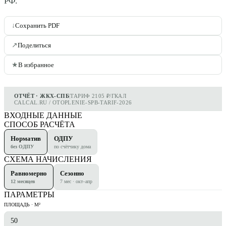
РФ.
↓
Сохранить PDF
↗
Поделиться
★
В избранное
ОТЧЁТ · ЖКХ-СПБ
|
ТАРИФ 2105 ₽/ГКАЛ
CALCAL.RU / OTOPLENIE-SPB-TARIF-2026
ВХОДНЫЕ ДАННЫЕ
СПОСОБ РАСЧЁТА
Норматив
ОДПУ
без ОДПУ
по счётчику дома
СХЕМА НАЧИСЛЕНИЯ
Равномерно
Сезонно
12 месяцев
7 мес · окт–апр
ПАРАМЕТРЫ
ПЛОЩАДЬ · М²