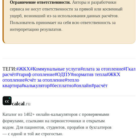
Ограничение ответственности.
Авторы и разработчики
сервиса не несут ответственности за прямой или косвенный
ущерб, возникший из-за использования данных расчётов.
Пользователь принимает на себя всю ответственность за
интерпретацию результатов.
ТЕГИ:
#
ЖКХ
#
Коммунальные услуги
#
плата за отопление
#
Гкал
расчёт
#
тариф отопление
#
ОДПУ
#
норматив тепла
#
ЖКХ
отопление
#
счёт за отопление
#
тепло
квартира
#
калькулятор
#
бесплатно
#
онлайн
#
расчёт
cc
calcal
.ru
Каталог из
1402
+ онлайн-калькуляторов с проверяемыми
формулами, ссылками на первоисточники и открытым
кодом. Для пациентов, студентов, прорабов и бухгалтеров
— с одной и той же строгостью.