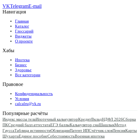
VK
Telegram
E-mail
Навигация
Главная
Каталог
Глоссарий
Виджеты
О проекте
Хабы
Ипотека
Бизнес
Здоровье
Все категории
Правовое
Конфиденциальность
Условия
calcalru@vk.ru
Популярные расчёты
Индекс массы тела
Ипотечный калькулятор
Кредит
Вклад
НДФЛ 2026
Сборка
ПК
Средний балл аттестата
ЕГЭ баллы
Калькулятор сна
Шашлык
Метод
Гаусса
Таблица истинности
Облигации
Патент ИП
Счётчик слов
Пенсия
Карты
Шухарта
Единое пособие
Себестоимость
Военная ипотека