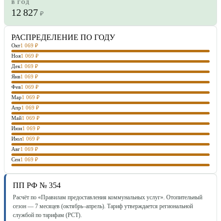
В ГОД
12 827
₽
РАСПРЕДЕЛЕНИЕ ПО ГОДУ
Окт
1 069
₽
Ноя
1 069
₽
Дек
1 069
₽
Янв
1 069
₽
Фев
1 069
₽
Мар
1 069
₽
Апр
1 069
₽
Май
1 069
₽
Июн
1 069
₽
Июл
1 069
₽
Авг
1 069
₽
Сен
1 069
₽
ПП РФ № 354
Расчёт по «Правилам предоставления коммунальных услуг». Отопительный
сезон — 7 месяцев (октябрь–апрель). Тариф утверждается региональной
службой по тарифам (РСТ).