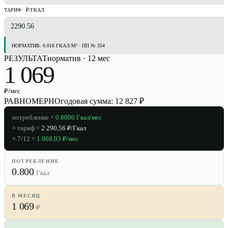
ТАРИФ · ₽/ГКАЛ
НОРМАТИВ: 0.016 ГКАЛ/М² · ПП № 354
РЕЗУЛЬТАТ
норматив
·
12 мес
1 069
₽/мес
РАВНОМЕРНО
годовая сумма:
12 827
₽
потребление =
0.8000
Гкал/мес
× тариф =
2 290,56
₽/Гкал
×
7/12
=
1 068,93
₽/мес
ПОТРЕБЛЕНИЕ
0.800
Гкал
В МЕСЯЦ
1 069
₽