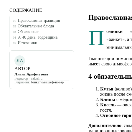
СОДЕРЖАНИЕ
Православна
Православная традиция
01
Обязательные блюда
02
П
оминки
— эт
Об алкоголе
03
9, 40 день, годовщина
04
«банкет», а 
Источники
05
минимальным
Главные дни поминани
ЛА
имеет свою атмосфер
АВТОР
Лиана Арифметова
4 обязательн
Редактор · calcal.ru
Рецензент:
банкетный шеф-повар
Кутья
(коливо)
жизнь после сме
Блины
с мёдом
Кисель
— овсян
гостя.
Основное горя
Дополнительно
: сал
маринованные овощи