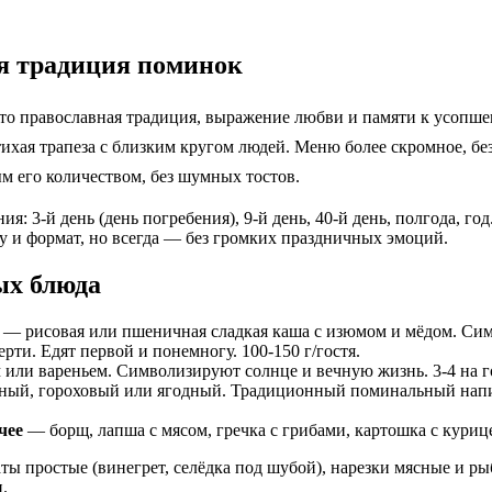
я традиция поминок
о православная традиция, выражение любви и памяти к усопшем
тихая трапеза с близким кругом людей. Меню более скромное, без
 его количеством, без шумных тостов.
я: 3-й день (день погребения), 9-й день, 40-й день, полгода, го
у и формат, но всегда — без громких праздничных эмоций.
ых блюда
 — рисовая или пшеничная сладкая каша с изюмом и мёдом. Си
рти. Едят первой и понемногу. 100-150 г/гостя.
 или вареньем. Символизируют солнце и вечную жизнь. 3-4 на гос
ый, гороховый или ягодный. Традиционный поминальный напит
чее
— борщ, лапша с мясом, гречка с грибами, картошка с курицей
аты простые (винегрет, селёдка под шубой), нарезки мясные и ры
.