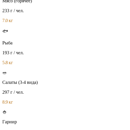
Мясо (горячее)
233 г
/ чел.
7.0 кг
🐟
Рыба
193 г
/ чел.
5.8 кг
🥗
Салаты (3-4 вида)
297 г
/ чел.
8.9 кг
🍚
Гарнир