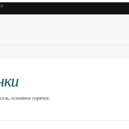
026
нки
сель, основное горячее.