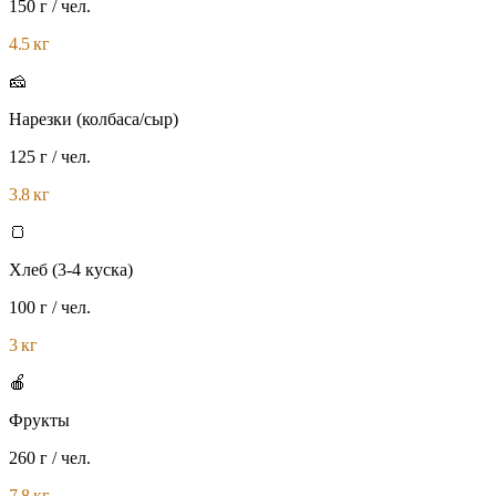
150 г
/ чел.
4.5 кг
🧀
Нарезки (колбаса/сыр)
125 г
/ чел.
3.8 кг
🍞
Хлеб (3-4 куска)
100 г
/ чел.
3 кг
🍎
Фрукты
260 г
/ чел.
7.8 кг