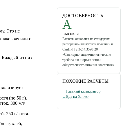
ДОСТОВЕРНОСТЬ
A
у. Это не
высокая
 алкоголя или с
Расчёты основаны на стандартах
ресторанной банкетной практики и
СанПиН 2.3/2.4.3590-20
«Санитарно-эпидемиологические
д. Каждый из них
требования к организации
общественного питания населения».
ПОХОЖИЕ РАСЧЁТЫ
мволизирует
→
Главный калькулятор
→
Еда на банкет
тя (по 50 г).
ок. 300 мл/
. 250 г/гостя.
бные, хлеб,