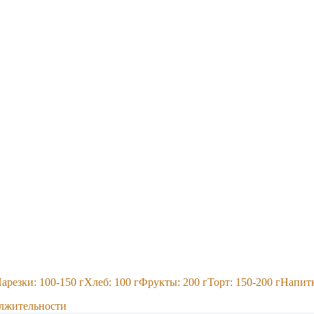
арезки: 100-150 г
Хлеб: 100 г
Фрукты: 200 г
Торт: 150-200 г
Напитк
олжительности