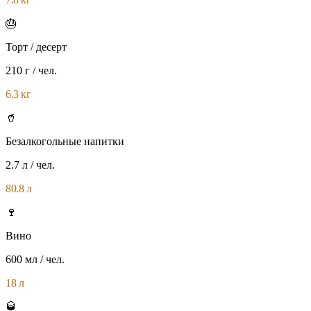
🎂
Торт / десерт
210 г
/ чел.
6.3 кг
🥤
Безалкогольные напитки
2.7 л
/ чел.
80.8 л
🍷
Вино
600 мл
/ чел.
18 л
🥃