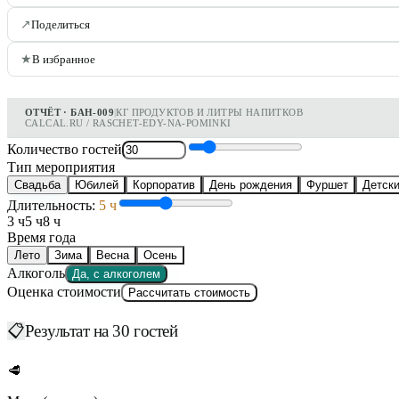
↗
Поделиться
★
В избранное
ОТЧЁТ · БАН-009
|
КГ ПРОДУКТОВ И ЛИТРЫ НАПИТКОВ
CALCAL.RU / RASCHET-EDY-NA-POMINKI
Количество гостей
Тип мероприятия
Свадьба
Юбилей
Корпоратив
День рождения
Фуршет
Детски
Длительность:
5
ч
3 ч
5 ч
8 ч
Время года
Лето
Зима
Весна
Осень
Алкоголь
Да, с алкоголем
Оценка стоимости
Рассчитать стоимость
📋
Результат на
30
гостей
🥩