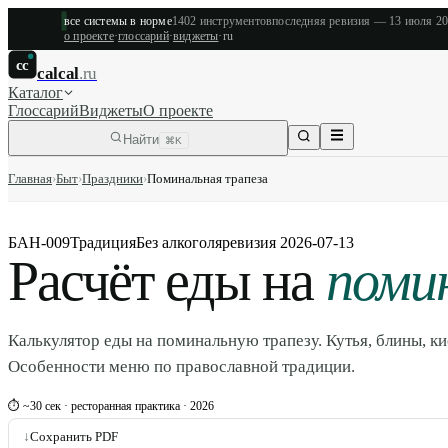
все системы в норме
1402
инструментов
последняя ревизия —
13 июля 2
о проекте
·
глоссарий
·
виджеты
·
ru
cc
calcal
.ru
Каталог
Глоссарий
Виджеты
О проекте
Найти
⌘K
Главная
›
Быт
›
Праздники
›
Поминальная трапеза
БАН-009
Традиция
Без алкоголя
ревизия
2026-07-13
Расчёт еды на
поми
Калькулятор еды на поминальную трапезу. Кутья, блины, ки
Особенности меню по православной традиции.
⏱ ~30 сек · ресторанная практика · 2026
↓
Сохранить PDF