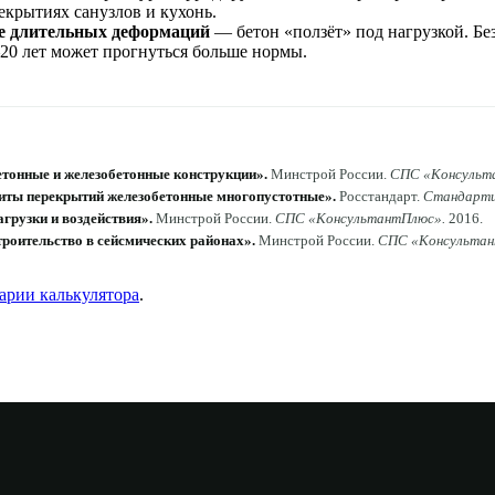
екрытиях санузлов и кухонь.
е длительных деформаций
— бетон «ползёт» под нагрузкой. Без
–20 лет может прогнуться больше нормы.
етонные и железобетонные конструкции»
.
Минстрой России
.
СПС «Консульт
иты перекрытий железобетонные многопустотные»
.
Росстандарт
.
Стандарт
агрузки и воздействия»
.
Минстрой России
.
СПС «КонсультантПлюс»
.
2016
.
троительство в сейсмических районах»
.
Минстрой России
.
СПС «Консульта
сарии калькулятора
.