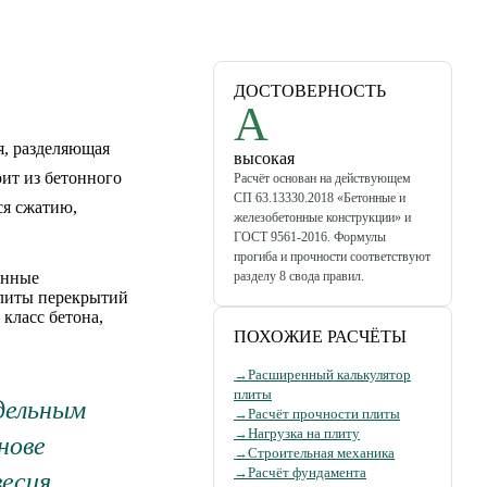
ДОСТОВЕРНОСТЬ
A
я, разделяющая
высокая
ит из бетонного
Расчёт основан на действующем
СП 63.13330.2018 «Бетонные и
ся сжатию,
железобетонные конструкции» и
ГОСТ 9561-2016. Формулы
прогиба и прочности соответствуют
онные
разделу 8 свода правил.
Плиты перекрытий
класс бетона,
ПОХОЖИЕ РАСЧЁТЫ
→
Расширенный калькулятор
плиты
дельным
→
Расчёт прочности плиты
→
Нагрузка на плиту
нове
→
Строительная механика
→
Расчёт фундамента
есия.