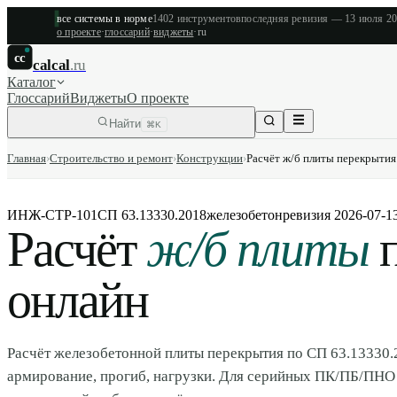
все системы в норме
1402
инструментов
последняя ревизия —
13 июля 2
о проекте
·
глоссарий
·
виджеты
·
ru
cc
calcal
.ru
Каталог
Глоссарий
Виджеты
О проекте
Найти
⌘K
Главная
›
Строительство и ремонт
›
Конструкции
›
Расчёт ж/б плиты перекрытия
ИНЖ-СТР-101
СП 63.13330.2018
железобетон
ревизия
2026-07-1
Расчёт
ж/б плиты
п
онлайн
Расчёт железобетонной плиты перекрытия по СП 63.13330.
армирование, прогиб, нагрузки. Для серийных ПК/ПБ/ПНО