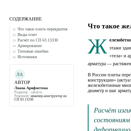
СОДЕРЖАНИЕ
Что такое же
Что такое плита перекрытия
01
Виды плит
02
Ж
елезобето
Расчёт по СП 63.13330
03
Армирование
04
этажи зда
Типовые ошибки
05
«тела» и 
Источники
06
арматура — растяже
ЛА
В России плиты пере
конструкции» (актуа
АВТОР
железобетонные мног
Лиана Арифметова
диаметр и шаг армат
Редактор · calcal.ru
Рецензент:
инженер-конструктор по
СП 63.13330
Расчёт изг
состояниям 
деформацион