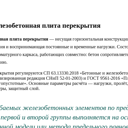
лезобетонная плита перекрытия
нная плита перекрытия
— несущая горизонтальная конструкци
ния и воспринимающая постоянные и временные нагрузки. Состо
арматурного каркаса, работающих совместно: бетон сопротивляет
нию.
крытия регулируются СП 63.13330.2018 «Бетонные и железобет
лизированная редакция СНиП 52-01-2003) и ГОСТ 9561-2016 «
опустотные». Основные параметры расчёта — нагрузки, пролёт, 
уры, защитный слой.
ибаемых железобетонных элементов по пре
первой и второй группы выполняется на ос
ной модели или метода предельного равнов