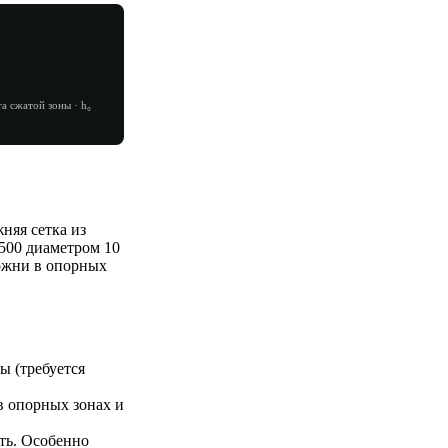
а сжатой зоны · h₀
няя сетка из
500 диаметром 10
ержни в опорных
ы (требуется
 опорных зонах и
ть. Особенно