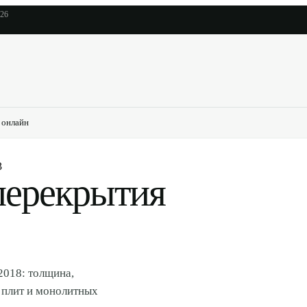
026
 онлайн
3
ерекрытия
2018: толщина,
 плит и монолитных