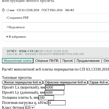
конструкций любого пролёта.
⏱ ~2 мин · СП 63.13330.2018 · ГОСТ 9561-2016 · 384-ФЗ
↓
Сохранить PDF
↗
Поделиться
★
В избранное
ОТЧЁТ · ИНЖ-СТР-101
|
ПО СП 63.13330.2018
CALCAL.RU / RASCHET-ZB-PLITY-PEREKRYTIYA-ONLAJN
Монолитная плита
Сборные ПК/ПБ
Прогиб
Продавливание
Объ
Расчёт монолитной ж/б плиты перекрытия по СП 63.13330.2018
Типовые пресеты
Жилое перекрытие 6x6 м
Офисное перекрытие 6x9 м
Гараж 4x6 м
Пролёт Lx (короткий), мм
Пролёт Ly (длинный), мм
Толщина плиты h, мм
Полезная нагрузка q, кН/м2
Класс бетона