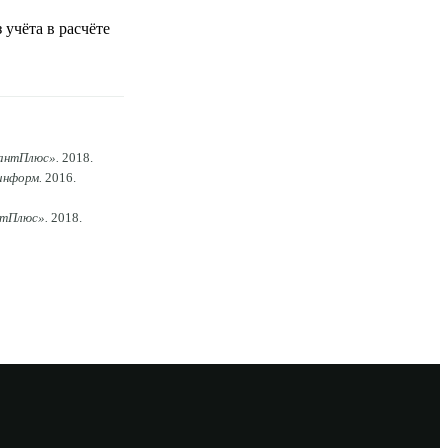
 учёта в расчёте
антПлюс»
.
2018
.
информ
.
2016
.
нтПлюс»
.
2018
.