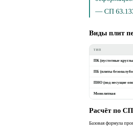
—
СП 63.133
Виды плит п
ТИП
ПК (пустотные круглы
ПБ (плиты безопалуб
ПНО (под несущие оп
Монолитная
Расчёт по СП
Базовая формула про