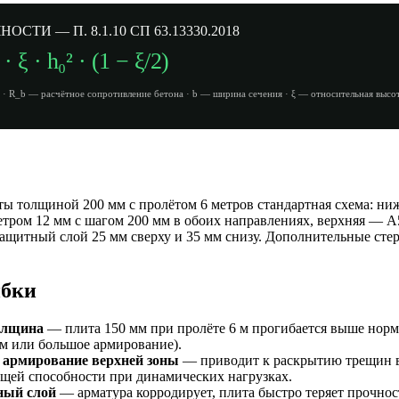
СТИ — П. 8.1.10 СП 63.13330.2018
· ξ · h₀² · (1 − ξ/2)
 R_b — расчётное сопротивление бетона · b — ширина сечения · ξ — относительная высот
ы толщиной 200 мм с пролётом 6 метров стандартная схема: ниж
тром 12 мм с шагом 200 мм в обоих направлениях, верхняя — А
Защитный слой 25 мм сверху и 35 мм снизу. Дополнительные ст
ибки
олщина
— плита 150 мм при пролёте 6 м прогибается выше норм
м или большое армирование).
 армирование верхней зоны
— приводит к раскрытию трещин в
щей способности при динамических нагрузках.
ый слой
— арматура корродирует, плита быстро теряет прочнос