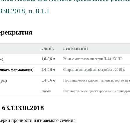
30.2018, п. 8.1.1
ерекрытия
ДЛИНА
ПРИМЕНЕНИЕ
е)
1,6–9,0 м
Жилые многоэтажки серии П-44, КОПЭ
очного формования)
2,4–9,6 м
Современная серийная застройка с 2010-х
оры)
5,4–6,6 м
Промышленные здания, паркинги, торговые 
любая
Индивидуальное проектирование, нестандарт
 63.13330.2018
верки прочности изгибаемого сечения: