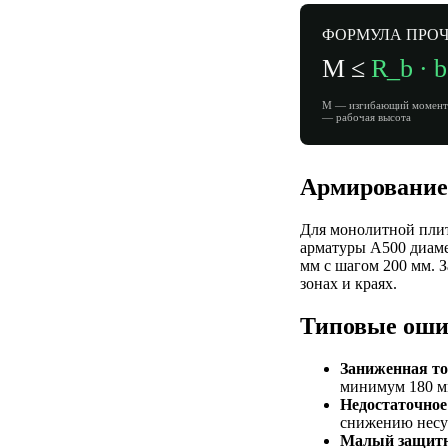
ФОРМУЛА ПРОЧНО
M ≤
R_b · b 
M — изгибающий момент ·
— рабочая высота
Армирование
Для монолитной плит
арматуры А500 диаме
мм с шагом 200 мм. 
зонах и краях.
Типовые ош
Заниженная т
минимум 180 м
Недостаточное
снижению несу
Малый защитн