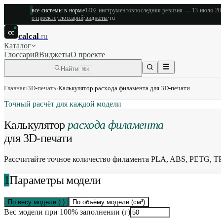
все системы в норме
1402
инструментов
последняя ревизия —
13 июля 2
о проекте
·
глоссарий
·
виджеты
·
ru
cc
calcal
.ru
Каталог
Глоссарий
Виджеты
О проекте
Найти
⌘K
Главная
›
3D-печать
›
Калькулятор расхода филамента для 3D-печати
Точный расчёт для каждой модели
Калькулятор
расхода филамента
для 3D-печати
Рассчитайте точное количество филамента PLA, ABS, PETG, TPU
1
Параметры модели
По весу модели (г)
По объёму модели (см³)
Вес модели при 100% заполнении (г)