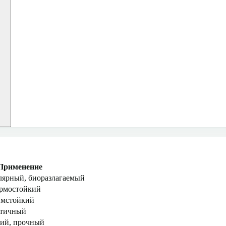
Применение
ярный, биоразлагаемый
ермостойкий
имстойкий
стичный
ий, прочный