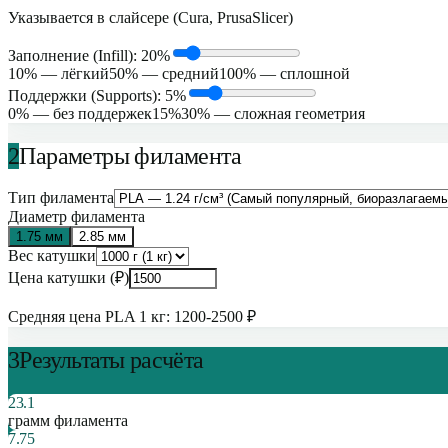
Указывается в слайсере (Cura, PrusaSlicer)
Заполнение (Infill):
20
%
10% — лёгкий
50% — средний
100% — сплошной
Поддержки (Supports):
5
%
0% — без поддержек
15%
30% — сложная геометрия
2
Параметры филамента
Тип филамента
Диаметр филамента
1.75 мм
2.85 мм
Вес катушки
Цена катушки (₽)
Средняя цена PLA 1 кг: 1200-2500 ₽
3
Результаты расчёта
23.1
грамм филамента
7.75