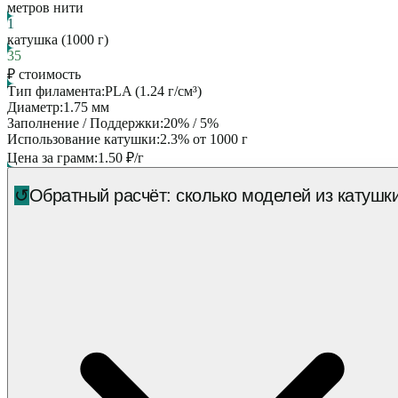
метров нити
1
катушка
(
1000
г)
35
₽ стоимость
Тип филамента:
PLA
(
1.24
г/см³)
Диаметр:
1.75
мм
Заполнение / Поддержки:
20
% /
5
%
Использование катушки:
2.3
% от
1000
г
Цена за грамм:
1.50
₽/г
↺
Обратный расчёт: сколько моделей из катушк