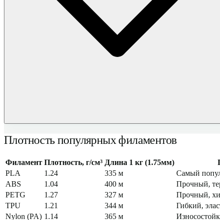
Плотность популярных филаментов
Филамент
Плотность, г/см³
Длина 1 кг (1.75мм)
PLA
1.24
335
м
Самый попул
ABS
1.04
400
м
Прочный, т
PETG
1.27
327
м
Прочный, х
TPU
1.21
344
м
Гибкий, эла
Nylon (PA)
1.14
365
м
Износостойк