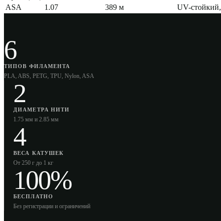
ASA
1.07
389
м
UV-стойкий,
6
ТИПОВ ФИЛАМЕНТА
PLA, ABS, PETG, TPU, Nylon, ASA
2
ДИАМЕТРА НИТИ
1.75 мм и 2.85 мм
4
ВЕСА КАТУШЕК
От 250 г до 1 кг
100%
БЕСПЛАТНО
Без регистрации и ограничений