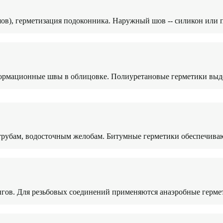
в), герметизация подоконника. Наружный шов -- силикон или по
ормационные швы в облицовке. Полиуретановые герметики выд
трубам, водосточным желобам. Битумные герметики обеспечива
нгов. Для резьбовых соединений применяются анаэробные гермет