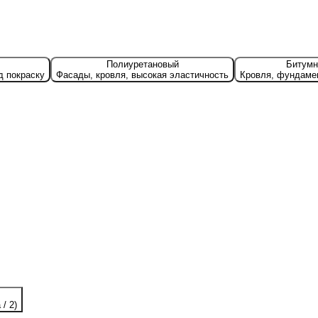
Полиуретановый
Битум
д покраску
Фасады, кровля, высокая эластичность
Кровля, фундамен
/ 2)