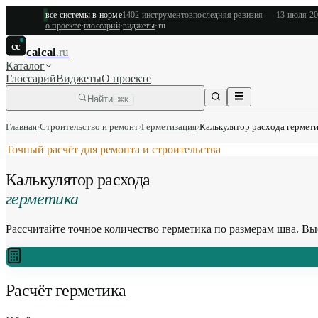
все системы в норме
1402
инструментов
последняя ревизия —
13 июля 2
о проекте
·
глоссарий
·
виджеты
·
ru
cc
calcal
.ru
Каталог
Глоссарий
Виджеты
О проекте
Найти
⌘K
Главная
›
Строительство и ремонт
›
Герметизация
›
Калькулятор расхода гермет
Точный расчёт для ремонта и строительства
Калькулятор расхода
герметика
Рассчитайте точное количество герметика по размерам шва. Выб
Расчёт герметика