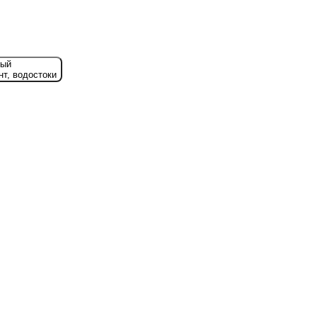
ный
т, водостоки