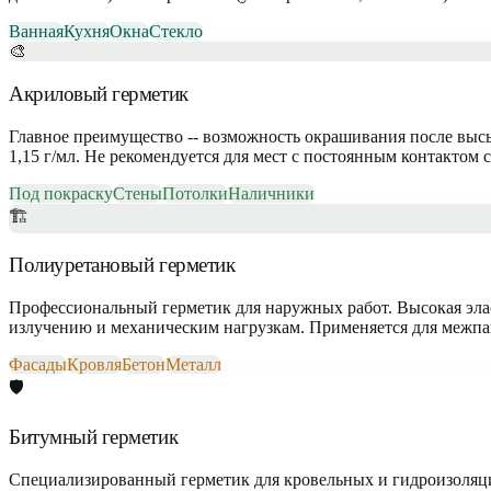
Ванная
Кухня
Окна
Стекло
🎨
Акриловый герметик
Главное преимущество -- возможность окрашивания после высы
1,15 г/мл. Не рекомендуется для мест с постоянным контактом с
Под покраску
Стены
Потолки
Наличники
🏗
Полиуретановый герметик
Профессиональный герметик для наружных работ. Высокая эласт
излучению и механическим нагрузкам. Применяется для межпан
Фасады
Кровля
Бетон
Металл
🛡
Битумный герметик
Специализированный герметик для кровельных и гидроизоляцио