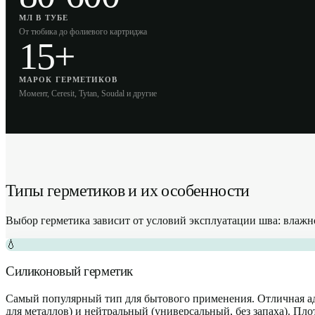
МЛ В ТУБЕ
От тюбика до фолиевого картриджа
15+
МАРОК ГЕРМЕТИКОВ
Момент, Ceresit, Tytan, Soudal и другие
Типы герметиков и их особенности
Выбор герметика зависит от условий эксплуатации шва: влажн
💧
Силиконовый герметик
Самый популярный тип для бытового применения. Отличная адге
для металлов) и нейтральный (универсальный, без запаха). Пло