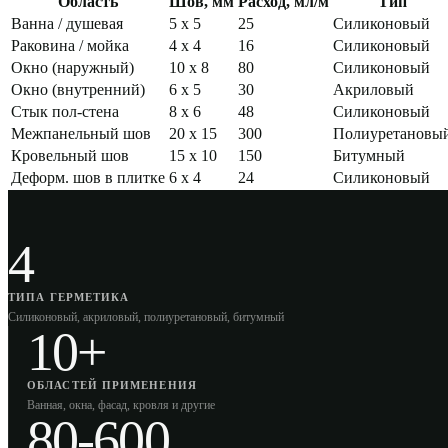
Область
Шов, мм
Расход, мл/м
Тип
Ванна / душевая
5 x 5
25
Силиконовый
Раковина / мойка
4 x 4
16
Силиконовый
Окно (наружный)
10 x 8
80
Силиконовый
Окно (внутренний)
6 x 5
30
Акриловый
Стык пол-стена
8 x 6
48
Силиконовый
Межпанельный шов
20 x 15
300
Полиуретановы
Кровельный шов
15 x 10
150
Битумный
Деформ. шов в плитке
6 x 4
24
Силиконовый
4
ТИПА ГЕРМЕТИКА
Силиконовый, акриловый, полиуретановый, битумный
10+
ОБЛАСТЕЙ ПРИМЕНЕНИЯ
Ванная, окна, фасад, кровля и другие
80-600