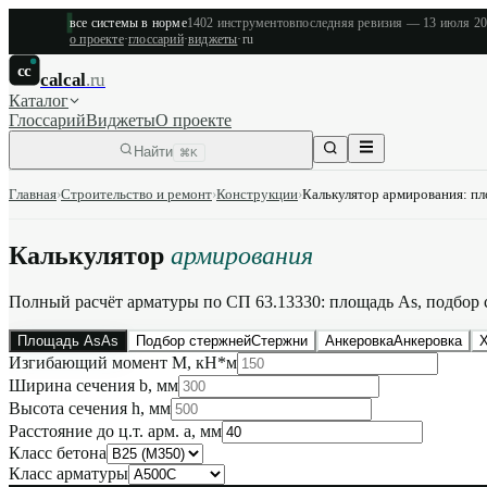
все системы в норме
1402
инструментов
последняя ревизия —
13 июля 2
о проекте
·
глоссарий
·
виджеты
·
ru
cc
calcal
.ru
Каталог
Глоссарий
Виджеты
О проекте
Найти
⌘K
Главная
›
Строительство и ремонт
›
Конструкции
›
Калькулятор армирования: пл
Калькулятор
армирования
Полный расчёт арматуры по СП 63.13330: площадь As, подбор с
Площадь As
As
Подбор стержней
Стержни
Анкеровка
Анкеровка
Изгибающий момент M, кН*м
Ширина сечения b, мм
Высота сечения h, мм
Расстояние до ц.т. арм. a, мм
Класс бетона
Класс арматуры