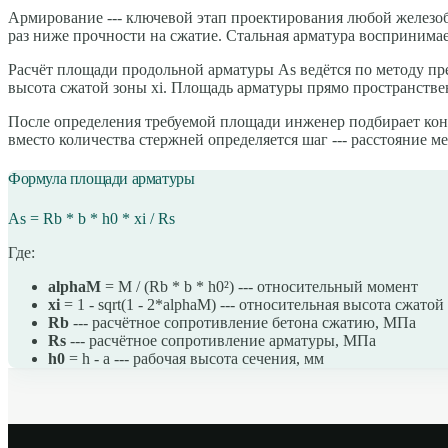
Армирование --- ключевой этап проектирования любой железобе
раз ниже прочности на сжатие. Стальная арматура воспринима
Расчёт площади продольной арматуры As ведётся по методу пр
высота сжатой зоны xi. Площадь арматуры прямо пространствен
После определения требуемой площади инженер подбирает конк
вместо количества стержней определяется шаг --- расстояние м
Формула площади арматуры
As = Rb * b * h0 * xi / Rs
Где:
alphaM
= M / (Rb * b * h0²) --- относительный момент
xi
= 1 - sqrt(1 - 2*alphaM) --- относительная высота сжатой
Rb
--- расчётное сопротивление бетона сжатию, МПа
Rs
--- расчётное сопротивление арматуры, МПа
h0
= h - a --- рабочая высота сечения, мм