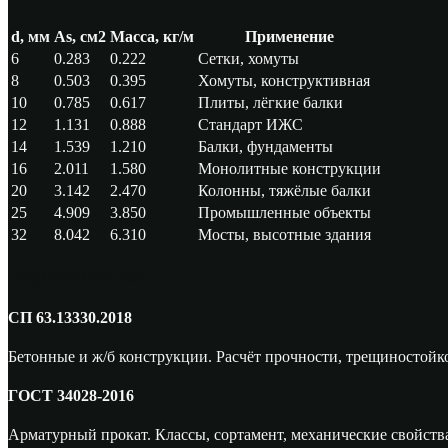
d, мм
As, см2
Масса, кг/м
Применение
6
0.283
0.222
Сетки, хомуты
8
0.503
0.395
Хомуты, конструктивная
10
0.785
0.617
Плиты, лёгкие балки
12
1.131
0.888
Стандарт ИЖС
14
1.539
1.210
Балки, фундаменты
16
2.011
1.580
Монолитные конструкции
20
3.142
2.470
Колонны, тяжёлые балки
25
4.909
3.850
Промышленные объекты
32
8.042
6.310
Мосты, высотные здания
Нормативная база
СП 63.13330.2018
Бетонные и ж/б конструкции. Расчёт прочности, трещиностойк
ГОСТ 34028-2016
Арматурный прокат. Классы, сортамент, механические свойства