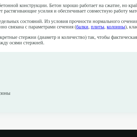
тонной конструкции. Бетон хорошо работает на сжатие, но крайн
ет растягивающие усилия и обеспечивает совместную работу мат
едельных состояний. Из условия прочности нормального сечени
но связана с параметрами сечения (
балки
,
плиты
,
колонны
), кл
ретные стержни (диаметр и количество) так, чтобы фактическа
ежду осями стержней.
 зоны