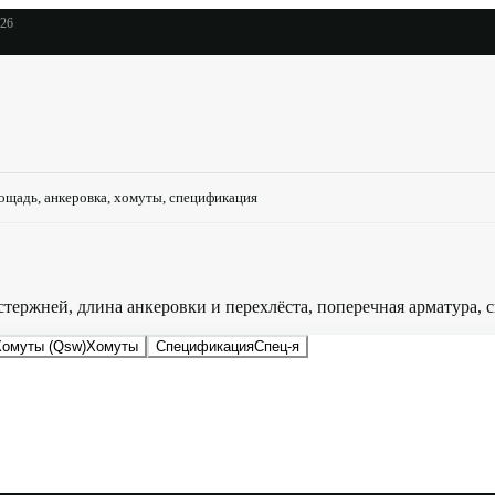
026
ощадь, анкеровка, хомуты, спецификация
тержней, длина анкеровки и перехлёста, поперечная арматура, 
Хомуты (Qsw)
Хомуты
Спецификация
Спец-я