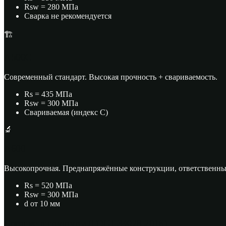
Rsw = 280 МПа
Сварка не рекомендуется
🏗
A500С
Современный стандарт. Высокая прочность + свариваемость.
Rs = 435 МПа
Rsw = 300 МПа
Свариваемая (индекс С)
🔬
A600
Высокопрочная. Преднапряжённые конструкции, ответственны
Rs = 520 МПа
Rsw = 300 МПа
d от 10 мм
Сортамент арматуры (ГОСТ 34028-2016)