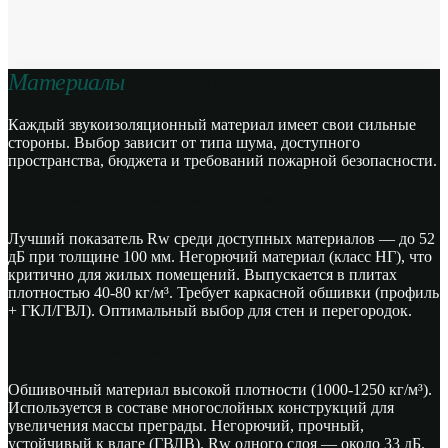
Материалы
/ подробное сравнение
Каждый звукоизоляционный материал имеет свои сильные
стороны. Выбор зависит от типа шума, доступного
пространства, бюджета и требований пожарной безопасности.
Минеральная вата (базальтовая / стекловолокно)
Лучший показатель Rw среди доступных материалов — до 52
дБ при толщине 100 мм. Негорючий материал (класс НГ), что
критично для жилых помещений. Выпускается в плитах
плотностью 40-80 кг/м³. Требует каркасной обшивки (профиль
+ ГКЛ/ГВЛ). Оптимальный выбор для стен и перегородок.
ГВЛ (гипсоволокнистый лист)
Обшивочный материал высокой плотности (1000-1250 кг/м³).
Используется в составе многослойных конструкций для
увеличения массы преграды. Негорючий, прочный,
устойчивый к влаге (ГВЛВ). Rw одного слоя — около 33 дБ.