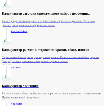
Калькулятор загрузки строительного лифта / подъемника
Расчет допустимой нагрузки на строительный лифт или подъемник. Учет веса
рабочих, материалов и коэффициента запаса.
/
construction-lift-calculator
Калькулятор расхода материалов: краски, обоев, плитки
Строительный калькулятор расхода материалов. Расчет количества обоев, краски
(литры), плитки, ламината и ковролина с учетом запаса.
/
coverage-calculator
Калькулятор электрика
Расчет сечения кабеля, выбор автомата, расчет потерь напряжения и освещенности.
Профессиональный инструмент.
/
electrician-calculator