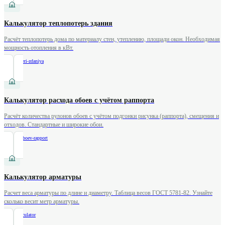
Калькулятор теплопотерь здания
Расчёт теплопотерь дома по материалу стен, утеплению, площади окон. Необходимая
мощность отопления в кВт.
/
teplopoteri-zdaniya
Калькулятор расхода обоев с учётом раппорта
Расчёт количества рулонов обоев с учётом подгонки рисунка (раппорта), смещения и
отходов. Стандартные и широкие обои.
/
rashod-oboev-rapport
Калькулятор арматуры
Расчет веса арматуры по длине и диаметру. Таблица весов ГОСТ 5781-82. Узнайте
сколько весит метр арматуры.
/
rebar-calculator