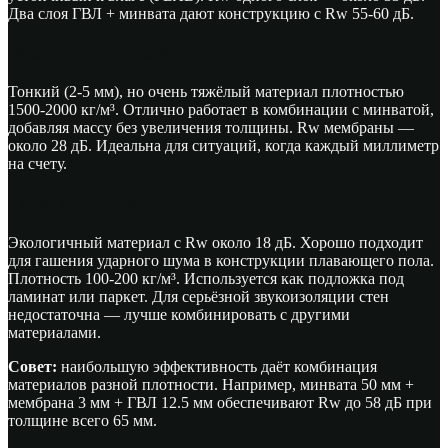
Два слоя ГВЛ + минвата дают конструкцию с Rw 55-60 дБ.
Звукоизоляционная мембрана
Тонкий (2-5 мм), но очень тяжёлый материал плотностью
1500-2000 кг/м³. Отлично работает в комбинации с минватой,
добавляя массу без увеличения толщины. Rw мембраны —
около 28 дБ. Идеальна для ситуаций, когда каждый миллиметр
на счету.
Пробка натуральная
Экологичный материал с Rw около 18 дБ. Хорошо подходит
для гашения ударного шума в конструкции плавающего пола.
Плотность 100-200 кг/м³. Используется как подложка под
ламинат или паркет. Для серьёзной звукоизоляции стен
недостаточна — лучше комбинировать с другими
материалами.
Совет:
наибольшую эффективность даёт комбинация
материалов разной плотности. Например, минвата 50 мм +
мембрана 3 мм + ГВЛ 12.5 мм обеспечивают Rw до 58 дБ при
толщине всего 65 мм.