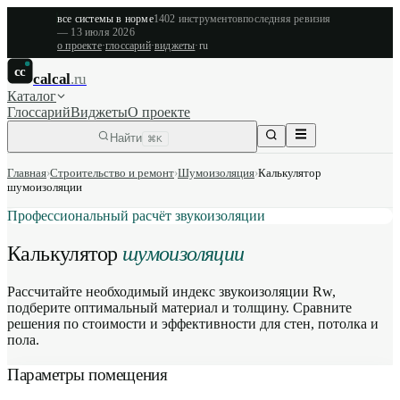
все системы в норме
1402
инструментов
последняя ревизия
—
13 июля 2026
о проекте
·
глоссарий
·
виджеты
·
ru
cc
calcal
.ru
Каталог
Глоссарий
Виджеты
О проекте
Найти
⌘K
Главная
›
Строительство и ремонт
›
Шумоизоляция
›
Калькулятор
шумоизоляции
Профессиональный расчёт звукоизоляции
Калькулятор
шумоизоляции
Рассчитайте необходимый индекс звукоизоляции Rw,
подберите оптимальный материал и толщину. Сравните
решения по стоимости и эффективности для стен, потолка и
пола.
Параметры помещения