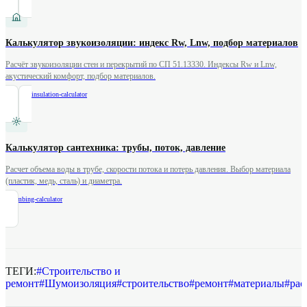
Калькулятор звукоизоляции: индекс Rw, Lnw, подбор материалов
Расчёт звукоизоляции стен и перекрытий по СП 51.13330. Индексы Rw и Lnw,
акустический комфорт, подбор материалов.
/
acoustic-insulation-calculator
Калькулятор сантехника: трубы, поток, давление
Расчет объема воды в трубе, скорости потока и потерь давления. Выбор материала
(пластик, медь, сталь) и диаметра.
/
plumbing-calculator
ТЕГИ:
#
Строительство и
ремонт
#
Шумоизоляция
#
строительство
#
ремонт
#
материалы
#
рас