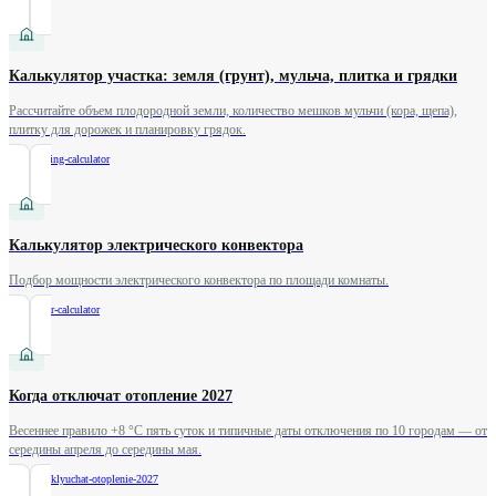
Калькулятор участка: земля (грунт), мульча, плитка и грядки
Рассчитайте объем плодородной земли, количество мешков мульчи (кора, щепа),
плитку для дорожек и планировку грядок.
/
landscaping-calculator
Калькулятор электрического конвектора
Подбор мощности электрического конвектора по площади комнаты.
/
convector-calculator
Когда отключат отопление 2027
Весеннее правило +8 °C пять суток и типичные даты отключения по 10 городам — от
середины апреля до середины мая.
/
kogda-otklyuchat-otoplenie-2027