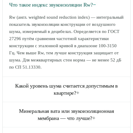
Что такое индекс звукоизоляции Rw?
−
Rw (англ. weighted sound reduction index) — интегральный
показатель звукоизоляции конструкции от воздушного
шума, измеряемый в децибелах. Определяется по ГОСТ
27296 путём сравнения частотной характеристики
конструкции с эталонной кривой в диапазоне 100-3150
Гц. Чем выше Rw, тем лучше конструкция защищает от
шума. Для межквартирных стен норма — не менее 52 дБ
по СП 51.13330.
Какой уровень шума считается допустимым в
квартире?
+
Согласно СН 2.2.4/2.1.8.562-96, допустимый уровень
Минеральная вата или звукоизоляционная
шума в жилых комнатах квартир составляет 40 дБА днём
мембрана — что лучше?
+
(с 7:00 до 23:00) и 30 дБА ночью. Для спальни
рекомендуется не более 30-35 дБА. В офисах
Это разные по назначению материалы, и лучшее решение