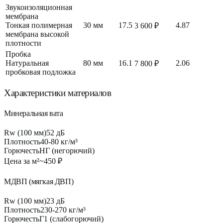
Звукоизоляционная
мембрана
Тонкая полимерная
30
мм
17.5
4.87
3 600
₽
мембрана высокой
плотности
Пробка
Натуральная
80
мм
16.1
2.06
7 800
₽
пробковая подложка
Характеристики материалов
Минеральная вата
Rw (100 мм)
52
дБ
Плотность
40-80 кг/м³
Горючесть
НГ (негорючий)
Цена за м²
~
450
₽
МДВП (мягкая ДВП)
Rw (100 мм)
23
дБ
Плотность
230-270 кг/м³
Горючесть
Г1 (слабогорючий)