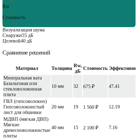
10
мм
Rw
32
дБ
Стоимость
675
₽
Визуализация шума
Снаружи
55
дБ
Целевой
40
дБ
Сравнение решений
Rw,
Материал
Толщина
Стоимость
Эффективно
дБ
Минеральная вата
Базальтовая или
10
мм
32
47.41
675
₽
стекловолоконная
плита
ГВЛ (гипсоволокно)
Гипсоволокнистый
20
мм
19
12.19
1 560
₽
лист для обшивки
МДВП (мягкая ДВП)
Мягкие
40
мм
15
7.16
2 100
₽
древесноволокнистые
плиты