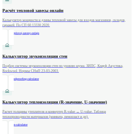
Расчёт тепловой завесы онлайн
Калькулятор мощности и длины тепловой завесы для входов магазинов, складов,
гаражей. По СП 60.13330.2020.
/
raschet-teplovoj-zavesy-onlajn
Калькулятор звукоизоляции стен
Подбор системы звукоизоляции стен по уровню шума. ЗИПС, Кнауф Акустика,
Rockwool. Нормы СНиП 23-03-2003.
/
wall-soundproofing-calculator
Калькулятор теплоизоляции (R-значение, U-значение)
Расчет толщины утеплителя и конвертер R-value ↔ U-value. Таблица
теплопроводности материалов (минвата, пенопласт и др).
/
insulation-calculator