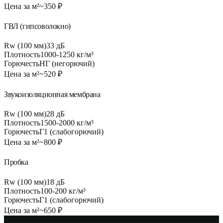
Цена за м²
~
350
₽
ГВЛ (гипсоволокно)
Rw (100 мм)
33
дБ
Плотность
1000-1250 кг/м³
Горючесть
НГ (негорючий)
Цена за м²
~
520
₽
Звукоизоляционная мембрана
Rw (100 мм)
28
дБ
Плотность
1500-2000 кг/м³
Горючесть
Г1 (слабогорючий)
Цена за м²
~
800
₽
Пробка
Rw (100 мм)
18
дБ
Плотность
100-200 кг/м³
Горючесть
Г1 (слабогорючий)
Цена за м²
~
650
₽