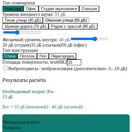
Тип помещения
Квартира
Офис
Студия звукозаписи
Спальня
Уровень внешнего шума:
55
дБ
Тихая улица
(
40
дБ)
Обычная улица
(
55
дБ)
Шумная дорога
(
70
дБ)
Рядом с трассой
(
80
дБ)
Желаемый уровень внутри:
40
дБ
20 дБ (студия)
35 дБ (спальня)
50 дБ (офис)
Тип конструкции
Стена
Потолок
Пол
Перегородка
Площадь поверхности, м\u00B2
Виброподвесы / виброизоляция (дополнительно -5...10 дБ)
Результаты расчёта
Необходимый индекс Rw
15
дБ
Rw =
55
дБ (внешний) -
40
дБ (целевой)
Лучшее соотношение цена / эффективность
Минеральная вата
Толщина