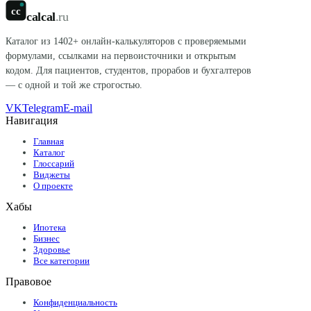
cc
calcal
.ru
Каталог из
1402
+ онлайн-калькуляторов с проверяемыми
формулами, ссылками на первоисточники и открытым
кодом. Для пациентов, студентов, прорабов и бухгалтеров
— с одной и той же строгостью.
VK
Telegram
E-mail
Навигация
Главная
Каталог
Глоссарий
Виджеты
О проекте
Хабы
Ипотека
Бизнес
Здоровье
Все категории
Правовое
Конфиденциальность