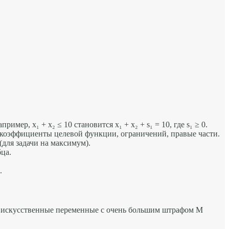
р, x₁ + x₂ ≤ 10 становится x₁ + x₂ + s₁ = 10, где s₁ ≥ 0.
 коэффициенты целевой функции, ограничений, правые части.
для задачи на максимум).
ца.
.
ти искусственные переменные с очень большим штрафом M