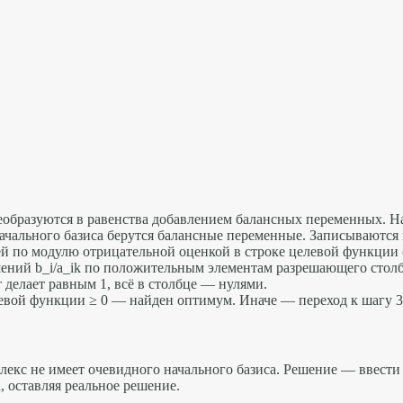
бразуются в равенства добавлением балансных переменных. Наприме
ачального базиса берутся балансные переменные. Записываются
й по модулю отрицательной оценкой в строке целевой функции (
ий b_i/a_ik по положительным элементам разрешающего столб
делает равным 1, всё в столбце — нулями.
левой функции ≥ 0 — найден оптимум. Иначе — переход к шагу 3
мплекс не имеет очевидного начального базиса. Решение — ввес
, оставляя реальное решение.