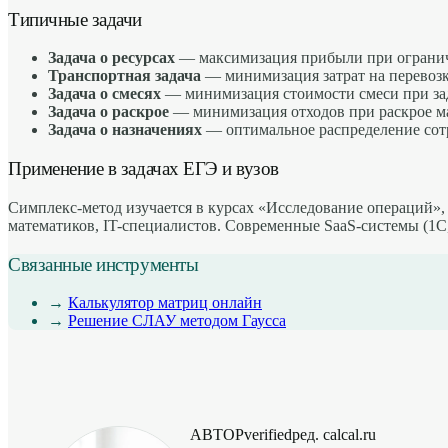
Типичные задачи
Задача о ресурсах
— максимизация прибыли при ограниче
Транспортная задача
— минимизация затрат на перевозк
Задача о смесях
— минимизация стоимости смеси при зада
Задача о раскрое
— минимизация отходов при раскрое м
Задача о назначениях
— оптимальное распределение сотр
Применение в задачах ЕГЭ и вузов
Симплекс-метод изучается в курсах «Исследование операций»
математиков, IT-специалистов. Современные SaaS-системы (1С,
Связанные инструменты
→
Калькулятор матриц онлайн
→
Решение СЛАУ методом Гаусса
АВТОР
verified
ред. calcal.ru