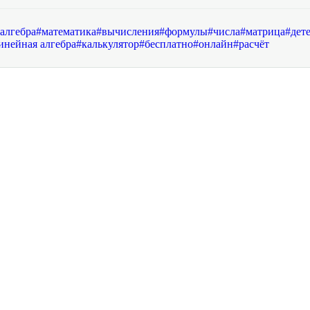
алгебра
#
математика
#
вычисления
#
формулы
#
числа
#
матрица
#
дет
инейная алгебра
#
калькулятор
#
бесплатно
#
онлайн
#
расчёт