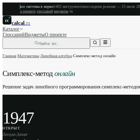
все системы в норме
1402
инструментов
последняя ревизия —
13 июля 2
о проекте
·
глоссарий
·
виджеты
·
ru
cc
calcal
.ru
Каталог
Глоссарий
Виджеты
О проекте
Найти
⌘K
Главная
›
Математика
›
Линейная алгебра
›
Симплекс-метод онлайн
Симплекс-метод
онлайн
Решение задач линейного программирования симплекс-методом
1947
ОТКРЫТ
Джордж Данциг