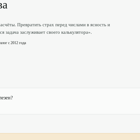
ва
асчёты. Превратить страх перед числами в ясность и
я задача заслуживает своего калькулятора».
алог с 2012 года
лезен?