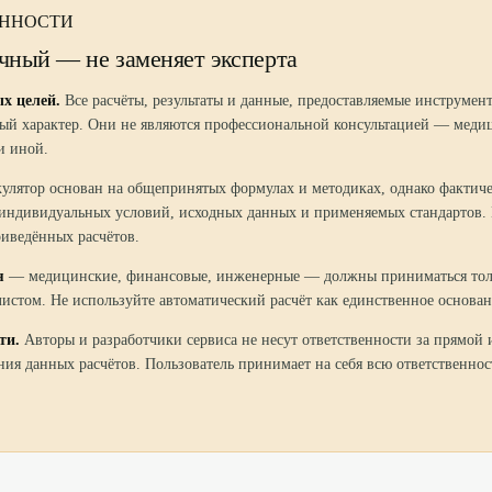
ЕННОСТИ
чный — не заменяет эксперта
х целей.
Все расчёты, результаты и данные, предоставляемые инструмен
ый характер. Они не являются профессиональной консультацией — меди
и иной.
кулятор основан на общепринятых формулах и методиках, однако фактиче
т индивидуальных условий, исходных данных и применяемых стандартов.
риведённых расчётов.
я
— медицинские, финансовые, инженерные — должны приниматься толь
стом. Не используйте автоматический расчёт как единственное основа
ти.
Авторы и разработчики сервиса не несут ответственности за прямой
ия данных расчётов. Пользователь принимает на себя всю ответственнос