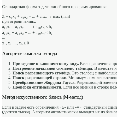
Стандартная форма задачи линейного программирования:
Z = c₁x₁ + c₂x₂ + ... + cₙxₙ → max (min)
при ограничениях:
a₁₁x₁ + a₁₂x₂ + ... + a₁ₙxₙ ≤ b₁
a₂₁x₁ + a₂₂x₂ + ... + a₂ₙxₙ ≤ b₂
...
x₁, x₂, ..., xₙ ≥ 0
Алгоритм симплекс-метода
Приведение к каноническому виду.
Все ограничения прео
Построение начальной симплекс-таблицы.
В качестве н
Поиск разрешающего столбца.
Это столбец с наибольше
Поиск разрешающей строки.
Минимум симплекс-отношен
Преобразование Жордана-Гаусса.
Разрешающий элемент 
Проверка оптимальности.
Если все оценки в строке це
Метод искусственного базиса (M-метод)
Если в задаче есть ограничения «≥» или «=», стандартный си
(десятки тысяч). Алгоритм автоматически выводит их из базиса