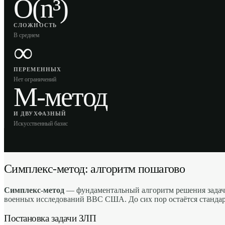
O(n³)
СЛОЖНОСТЬ
В среднем
∞
ПЕРЕМЕННЫХ
Нет ограничений
M-метод
И ДВУХФАЗНЫЙ
Искусственный базис
Симплекс-метод: алгоритм пошагово
Симплекс-метод
— фундаментальный алгоритм решения задач 
военных исследований ВВС США. До сих пор остаётся стандар
Постановка задачи ЗЛП