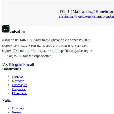
ТЕГИ:
#
Математика
#
Линейная 
матрица
#
умножение матриц
#
л
cc
calcal
.ru
Каталог из
1402
+ онлайн-калькуляторов с проверяемыми
формулами, ссылками на первоисточники и открытым
кодом. Для пациентов, студентов, прорабов и бухгалтеров
— с одной и той же строгостью.
VK
Telegram
E-mail
Навигация
Главная
Каталог
Глоссарий
Виджеты
О проекте
Хабы
Ипотека
Бизнес