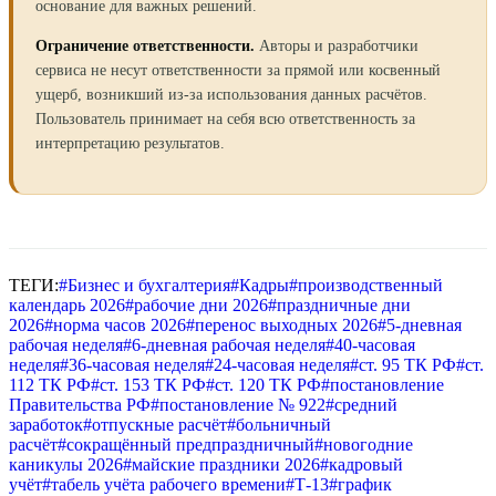
основание для важных решений.
Ограничение ответственности.
Авторы и разработчики
сервиса не несут ответственности за прямой или косвенный
ущерб, возникший из-за использования данных расчётов.
Пользователь принимает на себя всю ответственность за
интерпретацию результатов.
ТЕГИ:
#
Бизнес и бухгалтерия
#
Кадры
#
производственный
календарь 2026
#
рабочие дни 2026
#
праздничные дни
2026
#
норма часов 2026
#
перенос выходных 2026
#
5-дневная
рабочая неделя
#
6-дневная рабочая неделя
#
40-часовая
неделя
#
36-часовая неделя
#
24-часовая неделя
#
ст. 95 ТК РФ
#
ст.
112 ТК РФ
#
ст. 153 ТК РФ
#
ст. 120 ТК РФ
#
постановление
Правительства РФ
#
постановление № 922
#
средний
заработок
#
отпускные расчёт
#
больничный
расчёт
#
сокращённый предпраздничный
#
новогодние
каникулы 2026
#
майские праздники 2026
#
кадровый
учёт
#
табель учёта рабочего времени
#
Т-13
#
график