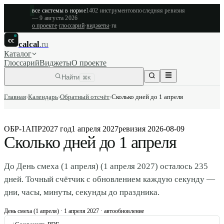
все системы в норме
1402
инструментов
последняя ревизия
—
9 августа 2026
о проекте
·
глоссарий
·
виджеты
·
ru
cc
calcal
.ru
Каталог
Глоссарий
Виджеты
О проекте
Найти
⌘K
Главная
›
Календарь
›
Обратный отсчёт
›
Сколько дней до 1 апреля
ОБР-1АПР
2027 год
1 апреля 2027
ревизия
2026-08-09
Сколько дней до 1 апреля
До День смеха (1 апреля) (1 апреля 2027) осталось 235
дней. Точный счётчик с обновлением каждую секунду —
дни, часы, минуты, секунды до праздника.
День смеха (1 апреля)
·
1 апреля 2027
· автообновление