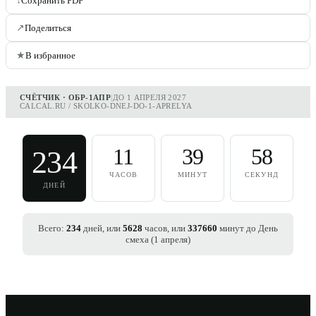
↓
Сохранить PDF
↗
Поделиться
★
В избранное
СЧЁТЧИК · ОБР-1АПР
|
ДО 1 АПРЕЛЯ 2027
CALCAL.RU / SKOLKO-DNEJ-DO-1-APRELYA
11
39
58
234
ЧАСОВ
МИНУТ
СЕКУНД
ДНЕЙ
Всего:
234
дней,
или
5628
часов,
или
337660
минут до
День
смеха (1 апреля)