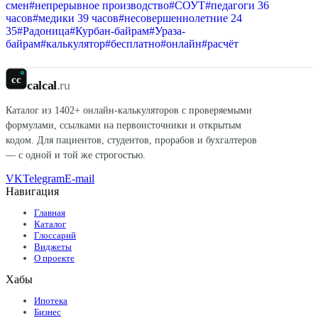
смен
#
непрерывное производство
#
СОУТ
#
педагоги 36
часов
#
медики 39 часов
#
несовершеннолетние 24
35
#
Радоница
#
Курбан-байрам
#
Ураза-
байрам
#
калькулятор
#
бесплатно
#
онлайн
#
расчёт
cc
calcal
.ru
Каталог из
1402
+ онлайн-калькуляторов с проверяемыми
формулами, ссылками на первоисточники и открытым
кодом. Для пациентов, студентов, прорабов и бухгалтеров
— с одной и той же строгостью.
VK
Telegram
E-mail
Навигация
Главная
Каталог
Глоссарий
Виджеты
О проекте
Хабы
Ипотека
Бизнес