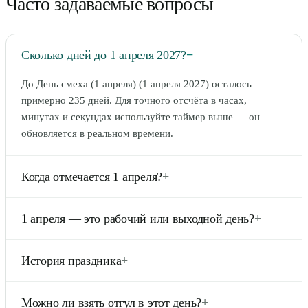
Часто задаваемые вопросы
Сколько дней до 1 апреля 2027?
−
До День смеха (1 апреля) (1 апреля 2027) осталось
примерно 235 дней. Для точного отсчёта в часах,
минутах и секундах используйте таймер выше — он
обновляется в реальном времени.
Когда отмечается 1 апреля?
+
1 апреля — День смеха (День дурака), неофициальный
1 апреля — это рабочий или выходной день?
+
праздник юмора и розыгрышей. Это рабочий день,
который принято начинать с шуток и безобидных
День смеха (1 апреля) в России не является нерабочим
подвохов.
История праздника
+
праздничным днём по ст. 112 ТК РФ. Это обычный
рабочий день, хотя многие отмечают его в кругу семьи,
Традиция первоапрельских розыгрышей известна в
друзей или коллег.
Можно ли взять отгул в этот день?
+
Европе с XVI–XVII веков. В России она распространилась