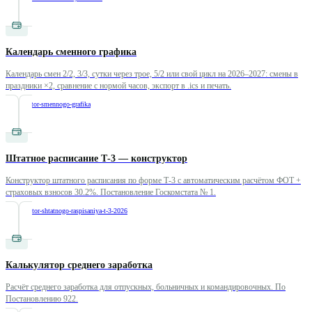
Календарь сменного графика
Календарь смен 2/2, 3/3, сутки через трое, 5/2 или свой цикл на 2026–2027: смены в
праздники ×2, сравнение с нормой часов, экспорт в .ics и печать.
/
kalkulyator-smennogo-grafika
Штатное расписание Т-3 — конструктор
Конструктор штатного расписания по форме Т-3 с автоматическим расчётом ФОТ +
страховых взносов 30.2%. Постановление Госкомстата № 1.
/
konstruktor-shtatnogo-raspisaniya-t-3-2026
Калькулятор среднего заработка
Расчёт среднего заработка для отпускных, больничных и командировочных. По
Постановлению 922.