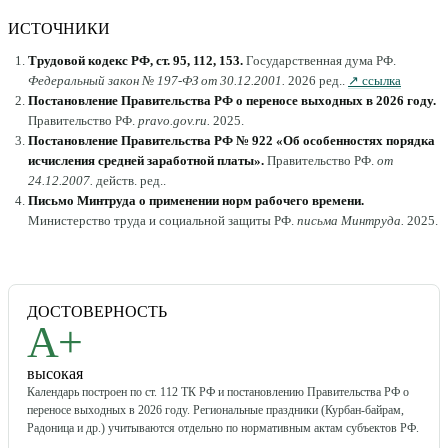
ИСТОЧНИКИ
Трудовой кодекс РФ, ст. 95, 112, 153
.
Государственная дума РФ
.
Федеральный закон № 197-ФЗ от 30.12.2001
.
2026 ред.
.
↗ ссылка
Постановление Правительства РФ о переносе выходных в 2026 году
.
Правительство РФ
.
pravo.gov.ru
.
2025
.
Постановление Правительства РФ № 922 «Об особенностях порядка
исчисления средней заработной платы»
.
Правительство РФ
.
от
24.12.2007
.
действ. ред.
.
Письмо Минтруда о применении норм рабочего времени
.
Министерство труда и социальной защиты РФ
.
письма Минтруда
.
2025
.
ДОСТОВЕРНОСТЬ
A+
высокая
Календарь построен по ст. 112 ТК РФ и постановлению Правительства РФ о
переносе выходных в 2026 году. Региональные праздники (Курбан-байрам,
Радоница и др.) учитываются отдельно по нормативным актам субъектов РФ.