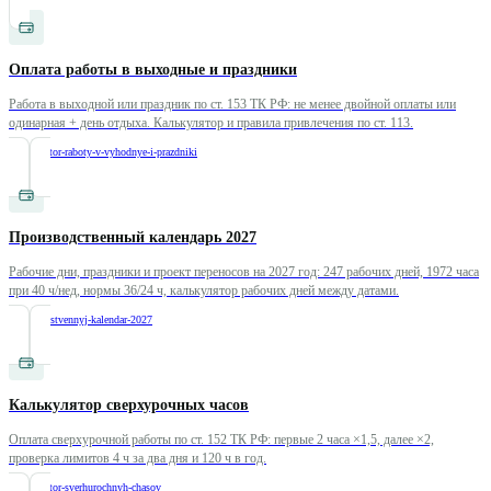
Оплата работы в выходные и праздники
Работа в выходной или праздник по ст. 153 ТК РФ: не менее двойной оплаты или
одинарная + день отдыха. Калькулятор и правила привлечения по ст. 113.
/
kalkulyator-raboty-v-vyhodnye-i-prazdniki
Производственный календарь 2027
Рабочие дни, праздники и проект переносов на 2027 год: 247 рабочих дней, 1972 часа
при 40 ч/нед, нормы 36/24 ч, калькулятор рабочих дней между датами.
/
proizvodstvennyj-kalendar-2027
Калькулятор сверхурочных часов
Оплата сверхурочной работы по ст. 152 ТК РФ: первые 2 часа ×1,5, далее ×2,
проверка лимитов 4 ч за два дня и 120 ч в год.
/
kalkulyator-sverhurochnyh-chasov