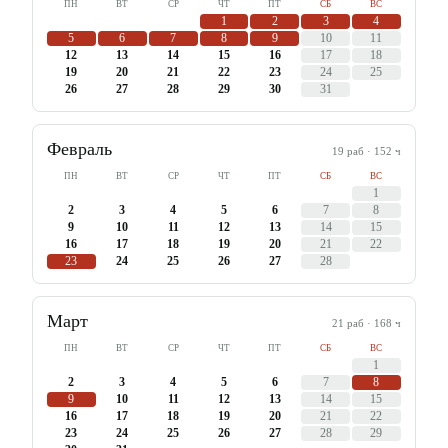
ПН
ВТ
СР
ЧТ
ПТ
СБ
ВС
1
2
3
4
5
6
7
8
9
10
11
12
13
14
15
16
17
18
19
20
21
22
23
24
25
26
27
28
29
30
31
Февраль
19
раб ·
152
ч
ПН
ВТ
СР
ЧТ
ПТ
СБ
ВС
1
2
3
4
5
6
7
8
9
10
11
12
13
14
15
16
17
18
19
20
21
22
23
24
25
26
27
28
Март
21
раб ·
168
ч
ПН
ВТ
СР
ЧТ
ПТ
СБ
ВС
1
2
3
4
5
6
7
8
9
10
11
12
13
14
15
16
17
18
19
20
21
22
23
24
25
26
27
28
29