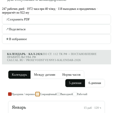
247 рабочих дней · 1972 часа при 40 ч/нед · 118 выходных и праздничных ·
перерасчёт по 922-му
↓
Сохранить PDF
↗
Поделиться
★
В избранное
КАЛЕНДАРЬ · КАЛ-2026
|
ПО СТ. 112 ТК РФ + ПОСТАНОВЛЕНИЕ
ПРАВИТЕЛЬСТВА РФ
CALCAL.RU / PROIZVODSTVENNYJ-KALENDAR-2026
Календарь
Между датами
Норма часов
5
-дневная
6
-дневная
Праздник / перенос
Сокращённый
Выходной
Рабочий
Январь
15
раб ·
120
ч