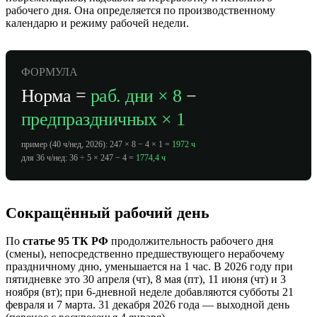
рабочего дня. Она определяется по производственному
календарю и режиму рабочей недели.
ФОРМУЛА
Норма =
раб. дни × 8
−
предпраздничных × 1
пример (40 ч/нед, 2026): 247 × 8 − 4 × 1 =
1972 ч
для 36 ч/нед: 36 ÷ 5 × 247 − 4 =
1774,4 ч
Сокращённый рабочий день
По
статье 95 ТК РФ
продолжительность рабочего дня
(смены), непосредственно предшествующего нерабочему
праздничному дню, уменьшается на 1 час. В 2026 году при
пятидневке это 30 апреля (чт), 8 мая (пт), 11 июня (чт) и 3
ноября (вт); при 6-дневной неделе добавляются субботы 21
февраля и 7 марта. 31 декабря 2026 года — выходной день