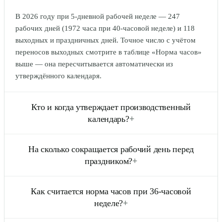
В 2026 году при 5-дневной рабочей неделе — 247
рабочих дней (1972 часа при 40-часовой неделе) и 118
выходных и праздничных дней. Точное число с учётом
переносов выходных смотрите в таблице «Норма часов»
выше — она пересчитывается автоматически из
утверждённого календаря.
Кто и когда утверждает производственный
календарь?
+
Праздничные дни закреплены ст. 112 ТК РФ. Переносы
На сколько сокращается рабочий день перед
выходных, выпавших на праздники, утверждаются
праздником?
+
постановлением Правительства РФ ежегодно — обычно в
октябре предшествующего года. На 2026 год календарь
По ст. 95 ТК РФ продолжительность рабочего дня
публикуется на pravo.gov.ru и сайте Минтруда.
Как считается норма часов при 36-часовой
(смены), непосредственно предшествующего нерабочему
неделе?
+
праздничному дню, уменьшается на 1 час. Если это
невозможно (например, на непрерывном производстве),