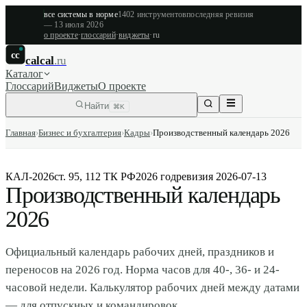
все системы в норме
1402
инструментов
последняя ревизия
—
13 июля 2026
о проекте
·
глоссарий
·
виджеты
·
ru
cc
calcal
.ru
Каталог
Глоссарий
Виджеты
О проекте
Найти
⌘K
Главная
›
Бизнес и бухгалтерия
›
Кадры
›
Производственный календарь 2026
КАЛ-2026
ст. 95, 112 ТК РФ
2026 год
ревизия
2026-07-13
Производственный календарь
2026
Официальный календарь рабочих дней, праздников и
переносов на 2026 год. Норма часов для 40-, 36- и 24-
часовой недели. Калькулятор рабочих дней между датами
— для отпускных и командировок.