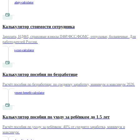
/
average-salary-calculator
Калькулятор стоимости сотрудника
Зарплата, НДФЛ, страховые взносы ПФР/ФСС/ФОМС, отпускные, больничные. Для
работодателей России.
/
employee-cost-calculator
Калькулятор пособия по безработице
Расчёт пособия по безработице: по среднему заработку, минимум и максимум 2026.
/
unemployment-benefit-calculator
Калькулятор пособия по уходу за ребёнком до 1.5 лет
Расчёт пособия по уходу за ребёнком: 40% от среднего заработка, минимум и
максимум.