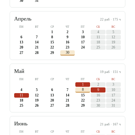
30
31
Апрель
22
раб ·
175
ч
ПН
ВТ
СР
ЧТ
ПТ
СБ
ВС
1
2
3
4
5
6
7
8
9
10
11
12
13
14
15
16
17
18
19
20
21
22
23
24
25
26
30
27
28
29
Май
19
раб ·
151
ч
ПН
ВТ
СР
ЧТ
ПТ
СБ
ВС
1
2
3
8
4
5
6
7
9
10
11
12
13
14
15
16
17
18
19
20
21
22
23
24
25
26
27
28
29
30
31
Июнь
21
раб ·
167
ч
ПН
ВТ
СР
ЧТ
ПТ
СБ
ВС