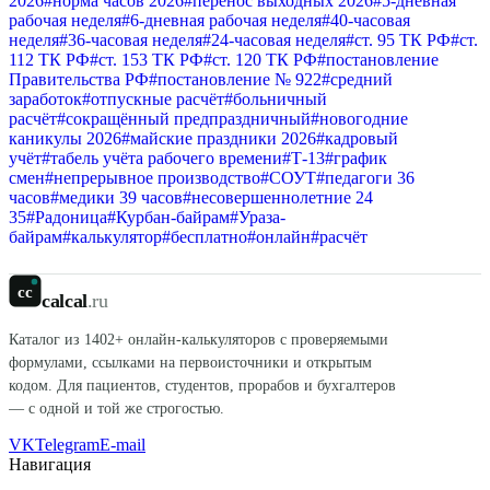
2026
#
норма часов 2026
#
перенос выходных 2026
#
5-дневная
рабочая неделя
#
6-дневная рабочая неделя
#
40-часовая
неделя
#
36-часовая неделя
#
24-часовая неделя
#
ст. 95 ТК РФ
#
ст.
112 ТК РФ
#
ст. 153 ТК РФ
#
ст. 120 ТК РФ
#
постановление
Правительства РФ
#
постановление № 922
#
средний
заработок
#
отпускные расчёт
#
больничный
расчёт
#
сокращённый предпраздничный
#
новогодние
каникулы 2026
#
майские праздники 2026
#
кадровый
учёт
#
табель учёта рабочего времени
#
Т-13
#
график
смен
#
непрерывное производство
#
СОУТ
#
педагоги 36
часов
#
медики 39 часов
#
несовершеннолетние 24
35
#
Радоница
#
Курбан-байрам
#
Ураза-
байрам
#
калькулятор
#
бесплатно
#
онлайн
#
расчёт
cc
calcal
.ru
Каталог из
1402
+ онлайн-калькуляторов с проверяемыми
формулами, ссылками на первоисточники и открытым
кодом. Для пациентов, студентов, прорабов и бухгалтеров
— с одной и той же строгостью.
VK
Telegram
E-mail
Навигация