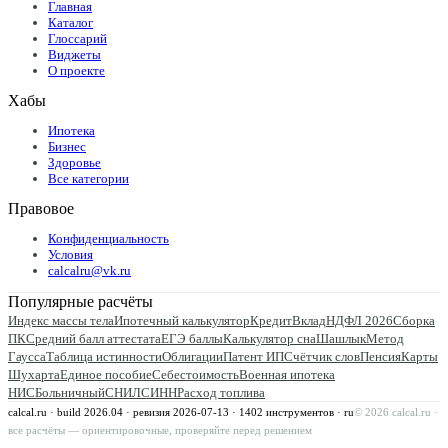
Главная
Каталог
Глоссарий
Виджеты
О проекте
Хабы
Ипотека
Бизнес
Здоровье
Все категории
Правовое
Конфиденциальность
Условия
calcalru@vk.ru
Популярные расчёты
Индекс массы тела
Ипотечный калькулятор
Кредит
Вклад
НДФЛ 2026
Сборка
ПК
Средний балл аттестата
ЕГЭ баллы
Калькулятор сна
Шашлык
Метод
Гаусса
Таблица истинности
Облигации
Патент ИП
Счётчик слов
Пенсия
Карты
Шухарта
Единое пособие
Себестоимость
Военная ипотека
НИС
Больничный
СНИЛС
ИНН
Расход топлива
calcal.ru · build 2026.04 · ревизия
2026-07-13
·
1402
инструментов · ru
©
2026
calcal.ru ·
все расчёты — ориентировочные, проверяйте перед решением