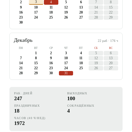
3
2
4
5
6
7
8
9
10
11
12
13
14
15
16
17
18
19
20
21
22
23
24
25
26
27
28
29
30
Декабрь
22
раб ·
176
ч
ПН
ВТ
СР
ЧТ
ПТ
СБ
ВС
1
2
3
4
5
6
7
8
9
10
11
12
13
14
15
16
17
18
19
20
21
22
23
24
25
26
27
28
29
30
31
РАБ. ДНЕЙ
ВЫХОДНЫХ
247
100
ПРАЗДНИЧНЫХ
СОКРАЩЁННЫХ
18
4
ЧАСОВ (40 Ч/НЕД)
1972