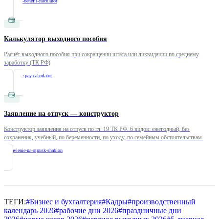
/
childcare-benefit-calculator
Калькулятор выходного пособия
Расчёт выходного пособия при сокращении штата или ликвидации по среднему
заработку (ТК РФ)
/
severance-pay-calculator
Заявление на отпуск — конструктор
Конструктор заявления на отпуск по гл. 19 ТК РФ. 6 видов: ежегодный, без
сохранения, учебный, по беременности, по уходу, по семейным обстоятельствам.
/
zayavlenie-na-otpusk-shablon
ТЕГИ:
#
Бизнес и бухгалтерия
#
Кадры
#
производственный
календарь 2026
#
рабочие дни 2026
#
праздничные дни