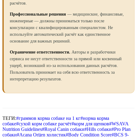
расчётов.
Профессиональные решения
— медицинские, финансовые,
инженерные — должны приниматься только после
консультации с квалифицированным специалистом. Не
используйте автоматический расчёт как единственное
основание для важных решений.
Ограничение ответственности.
Авторы и разработчики
сервиса не несут ответственности за прямой или косвенный
ущерб, возникший из-за использования данных расчётов.
Пользователь принимает на себя всю ответственность за
интерпретацию результатов.
ТЕГИ:
#
граммов корма собаке на 1 кг
#
норма корма
собаке
#
сухой корм собаке расчёт
#
корм для щенков
#
WSAVA
Nutrition Guidelines
#
Royal Canin собаки
#
Hills собаки
#
Pro Plan
собаки
#
Acana Orijen холистик
#
Body Condition Score
#
BCS 9-