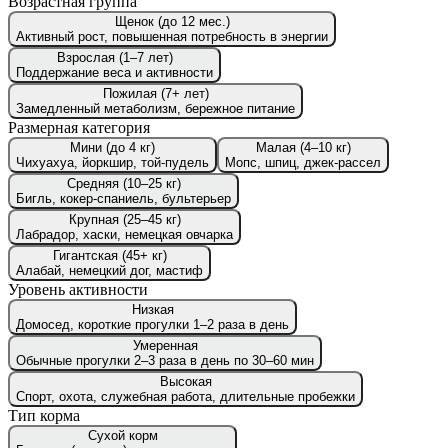
Возрастная группа
Щенок (до 12 мес.)
Активный рост, повышенная потребность в энергии
Взрослая (1–7 лет)
Поддержание веса и активности
Пожилая (7+ лет)
Замедленный метаболизм, бережное питание
Размерная категория
Мини (до 4 кг)
Малая (4–10 кг)
Чихуахуа, йоркшир, той-пудель
Мопс, шпиц, джек-рассел
Средняя (10–25 кг)
Бигль, кокер-спаниель, бультерьер
Крупная (25–45 кг)
Лабрадор, хаски, немецкая овчарка
Гигантская (45+ кг)
Алабай, немецкий дог, мастиф
Уровень активности
Низкая
Домосед, короткие прогулки 1–2 раза в день
Умеренная
Обычные прогулки 2–3 раза в день по 30–60 мин
Высокая
Спорт, охота, служебная работа, длительные пробежки
Тип корма
Сухой корм