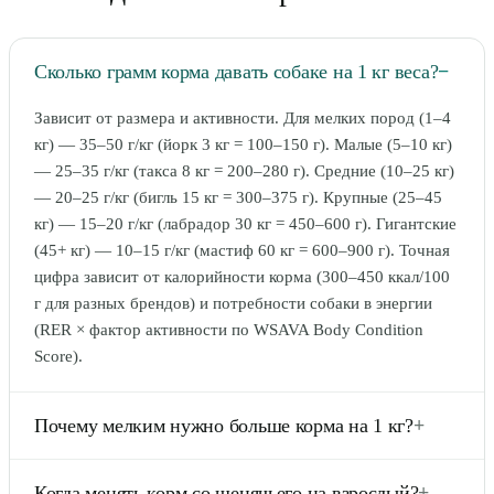
Сколько грамм корма давать собаке на 1 кг веса?
−
Зависит от размера и активности. Для мелких пород (1–4
кг) — 35–50 г/кг (йорк 3 кг = 100–150 г). Малые (5–10 кг)
— 25–35 г/кг (такса 8 кг = 200–280 г). Средние (10–25 кг)
— 20–25 г/кг (бигль 15 кг = 300–375 г). Крупные (25–45
кг) — 15–20 г/кг (лабрадор 30 кг = 450–600 г). Гигантские
(45+ кг) — 10–15 г/кг (мастиф 60 кг = 600–900 г). Точная
цифра зависит от калорийности корма (300–450 ккал/100
г для разных брендов) и потребности собаки в энергии
(RER × фактор активности по WSAVA Body Condition
Score).
Почему мелким нужно больше корма на 1 кг?
+
Метаболизм мелких пород в 2–3 раза быстрее крупных.
Когда менять корм со щенячьего на взрослый?
+