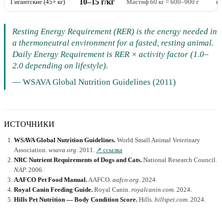
10–15 г/кг
Гигантские (45+ кг)
Мастиф 60 кг = 600–900 г
н
Resting Energy Requirement (RER) is the energy needed in
a thermoneutral environment for a fasted, resting animal.
Daily Energy Requirement is RER × activity factor (1.0–
2.0 depending on lifestyle).
—
WSAVA Global Nutrition Guidelines (2011)
ИСТОЧНИКИ
WSAVA Global Nutrition Guidelines
.
World Small Animal Veterinary
Association
.
wsava.org
.
2011
.
↗ ссылка
NRC Nutrient Requirements of Dogs and Cats
.
National Research Council
.
NAP
.
2006
.
AAFCO Pet Food Manual
.
AAFCO
.
aafco.org
.
2024
.
Royal Canin Feeding Guide
.
Royal Canin
.
royalcanin.com
.
2024
.
Hills Pet Nutrition — Body Condition Score
.
Hills
.
hillspet.com
.
2024
.