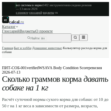
все системы в норме
1402
инструментов
последняя ревизия
—
13 июля 2026
о проекте
·
глоссарий
·
виджеты
·
ru
cc
calcal
.ru
Каталог
Глоссарий
Виджеты
О проекте
Найти
⌘K
Главная
›
Быт и хобби
›
Домашние животные
›
Калькулятор расхода корма для
собаки
ПИТ-СОБ-001
verified
WSAVA Body Condition Score
ревизия
2026-07-13
Сколько граммов корма
давать
собаке на 1 кг
Расчёт суточной нормы сухого корма для собаки: от 10 до
50 г на 1 кг веса в зависимости от размера, возраста,