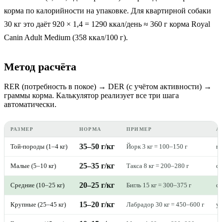
корма по калорийности на упаковке. Для квартирной собаки
30 кг это даёт 920 × 1,4 = 1290 ккал/день ≈ 360 г корма Royal
Canin Adult Medium (358 ккал/100 г).
Метод расчёта
RER (потребность в покое) → DER (с учётом активности) →
граммы корма. Калькулятор реализует все три шага
автоматически.
РАЗМЕР
НОРМА
ПРИМЕР
А
35–50 г/кг
Той-породы (1–4 кг)
Йорк 3 кг = 100–150 г
в
25–35 г/кг
Малые (5–10 кг)
Такса 8 кг = 200–280 г
с
20–25 г/кг
Средние (10–25 кг)
Бигль 15 кг = 300–375 г
с
15–20 г/кг
Крупные (25–45 кг)
Лабрадор 30 кг = 450–600 г
у