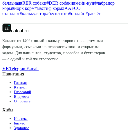
балльная
#
RER собаки
#
DER собаки
#
мейн-кун
#
лабрадор
корм
#
йорк корм
#
мастиф корм
#
AAFCO
стандарт
#
калькулятор
#
бесплатно
#
онлайн
#
расчёт
cc
calcal
.ru
Каталог из
1402
+ онлайн-калькуляторов с проверяемыми
формулами, ссылками на первоисточники и открытым
кодом. Для пациентов, студентов, прорабов и бухгалтеров
— с одной и той же строгостью.
VK
Telegram
E-mail
Навигация
Главная
Каталог
Глоссарий
Виджеты
О проекте
Хабы
Ипотека
Бизнес
Здоровье