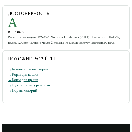
ДОСТОВЕРНОСТЬ
A
высокая
Расчёт по методике WSAVA Nutrition Guidelines (2011). Точность ±10–15%,
нужно корректировать через 2 недели по фактическому изменению веса.
ПОХОЖИЕ РАСЧЁТЫ
→
Базовый расчёт корма
→
Корм для кошки
→
Корм для щенка
→
Сухой → натуральный
→
Норма калорий