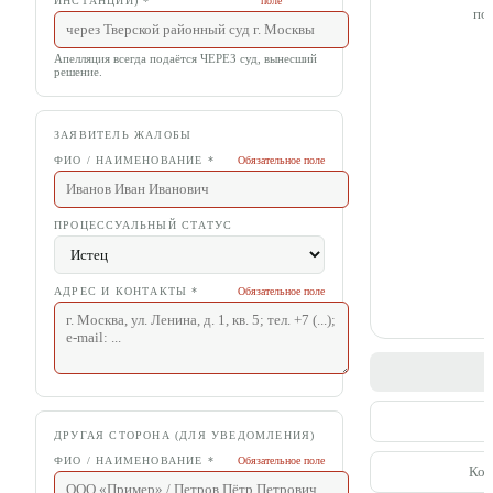
ИНСТАНЦИИ)
*
поле
по
Апелляция всегда подаётся ЧЕРЕЗ суд, вынесший
решение.
ЗАЯВИТЕЛЬ ЖАЛОБЫ
ФИО / НАИМЕНОВАНИЕ
*
Обязательное поле
ПРОЦЕССУАЛЬНЫЙ СТАТУС
АДРЕС И КОНТАКТЫ
*
Обязательное поле
С
П
ДРУГАЯ СТОРОНА (ДЛЯ УВЕДОМЛЕНИЯ)
ФИО / НАИМЕНОВАНИЕ
*
Обязательное поле
Коп