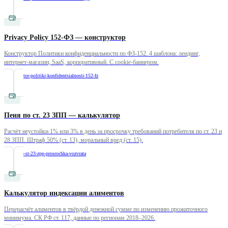
Privacy Policy 152-ФЗ — конструктор
Конструктор Политики конфиденциальности по ФЗ-152. 4 шаблона: лендинг,
интернет-магазин, SaaS, корпоративный. С cookie-баннером.
/
konstruktor-politiki-konfidentsialnosti-152-fz
Пеня по ст. 23 ЗПП — калькулятор
Расчёт неустойки 1% или 3% в день за просрочку требований потребителя по ст. 23 и
28 ЗПП. Штраф 50% (ст. 13), моральный вред (ст. 15).
/
penya-po-st-23-zpp-prosrochka-vozvrata
Калькулятор индексации алиментов
Перерасчёт алиментов в твёрдой денежной сумме по изменению прожиточного
минимума. СК РФ ст. 117, данные по регионам 2018–2026.