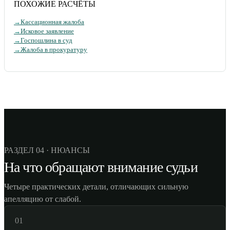
ПОХОЖИЕ РАСЧЁТЫ
→
Кассационная жалоба
→
Исковое заявление
→
Госпошлина в суд
→
Жалоба в прокуратуру
РАЗДЕЛ 04 · НЮАНСЫ
На что обращают внимание судьи
Четыре практических детали, отличающих сильную
апелляцию от слабой.
01