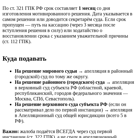
По ст. 321 ГПК РФ срок составляет
1 месяц
со дня
изготовления мотивированного решения. Дата указывается в
самом решении или доводится секретарём суда. Если срок
пропущен — путь на кассацию (через 3 месяца после
вступления решения в силу) или ходатайство о
восстановлении срока с указанием уважительной причины
(ст. 112 ГПК).
Куда подавать
На решение мирового судьи
→ апелляция в районный
(городской) суд по тому же округу.
На решение районного (городского) суда
→ апелляция
в верховный суд субъекта РФ (областной, краевой,
республиканский, городов федерального значения —
Москва, СПб, Севастополь).
На решение верховного суда субъекта РФ
(если он
рассматривал дело по первой инстанции) → апелляция
в Апелляционный суд общей юрисдикции (всего 5 в
РФ).
Важно:
жалоба подаётся ВСЕГДА через суд первой
инстанции (ст. 322 ГПК), а не сразу в апелляционный.