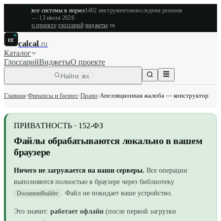
все системы в норме
1402
инструментов
последняя ревизия
—
13 июля 2026
о проекте
·
глоссарий
·
виджеты
·
ru
cc
calcal
.ru
Каталог
Глоссарий
Виджеты
О проекте
Найти
⌘K
Главная
›
Финансы и бизнес
›
Право
›
Апелляционная жалоба — конструктор
ПРИВАТНОСТЬ · 152-ФЗ
Файлы обрабатываются локально в вашем
браузере
Ничего не загружается на наши серверы.
Все операции
выполняются полностью в браузере
через библиотеку
. Файл не покидает ваше устройство.
DocumentBuilder
Это значит:
работает офлайн
(после первой загрузки