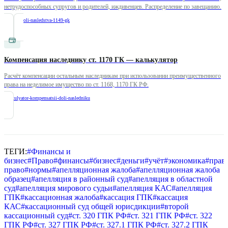
нетрудоспособных супругов и родителей, иждивенцев. Распределение по завещанию.
/
raschet-doli-nasledstva-1149-gk
Компенсация наследнику ст. 1170 ГК — калькулятор
Расчёт компенсации остальным наследникам при использовании преимущественного
права на неделимое имущество по ст. 1168, 1170 ГК РФ.
/
kalkulyator-kompensatsii-doli-nasledniku
ТЕГИ:
#
Финансы и
бизнес
#
Право
#
финансы
#
бизнес
#
деньги
#
учёт
#
экономика
#
прав
право
#
нормы
#
апелляционная жалоба
#
апелляционная жалоба
образец
#
апелляция в районный суд
#
апелляция в областной
суд
#
апелляция мирового судьи
#
апелляция КАС
#
апелляция
ГПК
#
кассационная жалоба
#
кассация ГПК
#
кассация
КАС
#
кассационный суд общей юрисдикции
#
второй
кассационный суд
#
ст. 320 ГПК РФ
#
ст. 321 ГПК РФ
#
ст. 322
ГПК РФ
#
ст. 327 ГПК РФ
#
ст. 327.1 ГПК РФ
#
ст. 327.2 ГПК