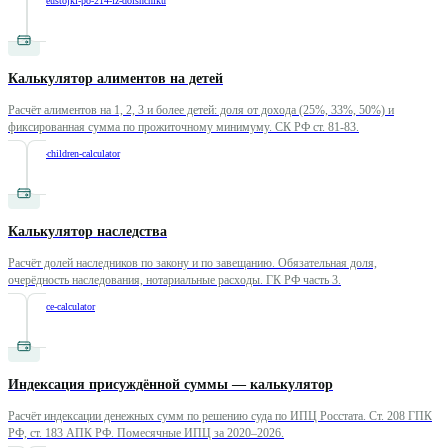
/
raschet-neustojki-po-214-fz-dolshchiku
Калькулятор алиментов на детей
Расчёт алиментов на 1, 2, 3 и более детей: доля от дохода (25%, 33%, 50%) и
фиксированная сумма по прожиточному минимуму. СК РФ ст. 81-83.
/
alimony-children-calculator
Калькулятор наследства
Расчёт долей наследников по закону и по завещанию. Обязательная доля,
очерёдность наследования, нотариальные расходы. ГК РФ часть 3.
/
inheritance-calculator
Индексация присуждённой суммы — калькулятор
Расчёт индексации денежных сумм по решению суда по ИПЦ Росстата. Ст. 208 ГПК
РФ, ст. 183 АПК РФ. Помесячные ИПЦ за 2020–2026.