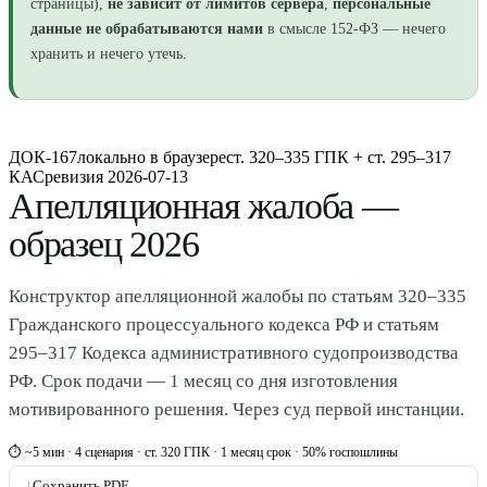
страницы),
не зависит от лимитов сервера
,
персональные
данные не обрабатываются нами
в смысле 152-ФЗ — нечего
хранить и нечего утечь.
ДОК-167
локально в браузере
ст. 320–335 ГПК + ст. 295–317
КАС
ревизия
2026-07-13
Апелляционная жалоба —
образец 2026
Конструктор апелляционной жалобы по статьям 320–335
Гражданского процессуального кодекса РФ и статьям
295–317 Кодекса административного судопроизводства
РФ. Срок подачи — 1 месяц со дня изготовления
мотивированного решения. Через суд первой инстанции.
⏱ ~5 мин · 4 сценария · ст. 320 ГПК · 1 месяц срок · 50% госпошлины
↓
Сохранить PDF