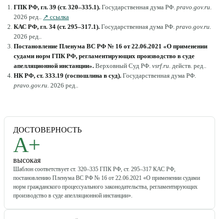
ГПК РФ, гл. 39 (ст. 320–335.1)
.
Государственная дума РФ
.
pravo.gov.ru
.
2026 ред.
.
↗ ссылка
КАС РФ, гл. 34 (ст. 295–317.1)
.
Государственная дума РФ
.
pravo.gov.ru
.
2026 ред.
.
Постановление Пленума ВС РФ № 16 от 22.06.2021 «О применении
судами норм ГПК РФ, регламентирующих производство в суде
апелляционной инстанции»
.
Верховный Суд РФ
.
vsrf.ru
.
действ. ред.
.
НК РФ, ст. 333.19 (госпошлина в суд)
.
Государственная дума РФ
.
pravo.gov.ru
.
2026 ред.
.
ДОСТОВЕРНОСТЬ
A+
высокая
Шаблон соответствует ст. 320–335 ГПК РФ, ст. 295–317 КАС РФ,
постановлению Пленума ВС РФ № 16 от 22.06.2021 «О применении судами
норм гражданского процессуального законодательства, регламентирующих
производство в суде апелляционной инстанции».