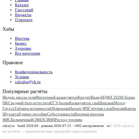
Каталог
Глоссарий
Виджеты
О проекте
Хабы
Ипотека
Бизнес
Здоровье
Все категории
Правовое
Конфиденциальность
Условия
calcalru@vk.ru
Популярные расчёты
Индекс массы тела
Ипотечный калькулятор
Кредит
Вклад
НДФЛ 2026
Сборка
ПК
Средний балл аттестата
ЕГЭ баллы
Калькулятор сна
Шашлык
Метод
Гаусса
Таблица истинности
Облигации
Патент ИП
Счётчик слов
Пенсия
Карты
Шухарта
Единое пособие
Себестоимость
Военная ипотека
НИС
Больничный
СНИЛС
ИНН
Расход топлива
calcal.ru · build 2026.04 · ревизия
2026-07-13
·
1402
инструментов · ru
©
2026
calcal.ru ·
все расчёты — ориентировочные, проверяйте перед решением