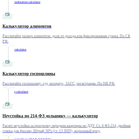
/
alimony-indexation-calculator
Калькулятор алиментов
Рассчитайте размер алиментов: доля от дохода или фиксированная сумма. По СК
РФ.
/
alimony-calculator
Калькулятор госпошлины
Рассчитайте госпошлину: суд, нотариус, ЗАГС, регистрация. По НК РФ.
/
state-duty-calculator
Неустойка по 214-ФЗ дольщику — калькулятор
Расчёт неустойки за просрочку передачи квартиры по ДДУ. Ст. 6 ФЗ-214, двойная
ставка для физлиц. Штраф 50% (ст. 13 ЗПП), моральный вред.