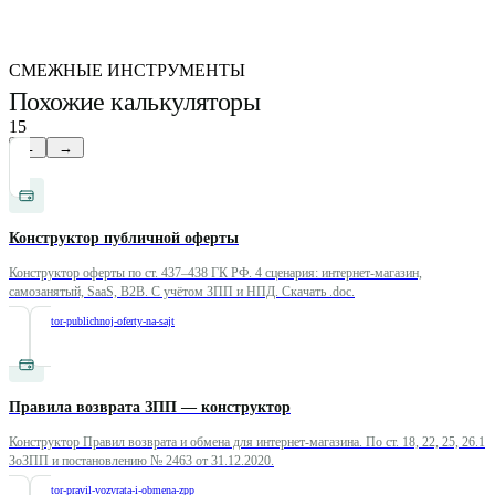
СМЕЖНЫЕ ИНСТРУМЕНТЫ
Похожие калькуляторы
15
←
→
Конструктор публичной оферты
Конструктор оферты по ст. 437–438 ГК РФ. 4 сценария: интернет-магазин,
самозанятый, SaaS, B2B. С учётом ЗПП и НПД. Скачать .doc.
/
konstruktor-publichnoj-oferty-na-sajt
Правила возврата ЗПП — конструктор
Конструктор Правил возврата и обмена для интернет-магазина. По ст. 18, 22, 25, 26.1
ЗоЗПП и постановлению № 2463 от 31.12.2020.
/
konstruktor-pravil-vozvrata-i-obmena-zpp