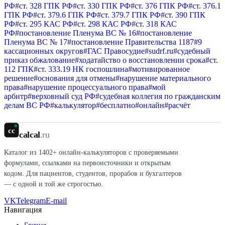
РФ
#
ст. 328 ГПК РФ
#
ст. 330 ГПК РФ
#
ст. 376 ГПК РФ
#
ст. 376.1
ГПК РФ
#
ст. 379.6 ГПК РФ
#
ст. 379.7 ГПК РФ
#
ст. 390 ГПК
РФ
#
ст. 295 КАС РФ
#
ст. 298 КАС РФ
#
ст. 318 КАС
РФ
#
постановление Пленума ВС № 16
#
постановление
Пленума ВС № 17
#
постановление Правительства 1187
#
9
кассационных округов
#
ГАС Правосудие
#
sudrf.ru
#
судебный
приказ обжалование
#
ходатайство о восстановлении срока
#
ст.
112 ГПК
#
ст. 333.19 НК госпошлина
#
мотивированное
решение
#
основания для отмены
#
нарушение материального
права
#
нарушение процессуального права
#
мой
арбитр
#
верховный суд РФ
#
судебная коллегия по гражданским
делам ВС РФ
#
калькулятор
#
бесплатно
#
онлайн
#
расчёт
cc
calcal
.ru
Каталог из
1402
+ онлайн-калькуляторов с проверяемыми
формулами, ссылками на первоисточники и открытым
кодом. Для пациентов, студентов, прорабов и бухгалтеров
— с одной и той же строгостью.
VK
Telegram
E-mail
Навигация
Главная