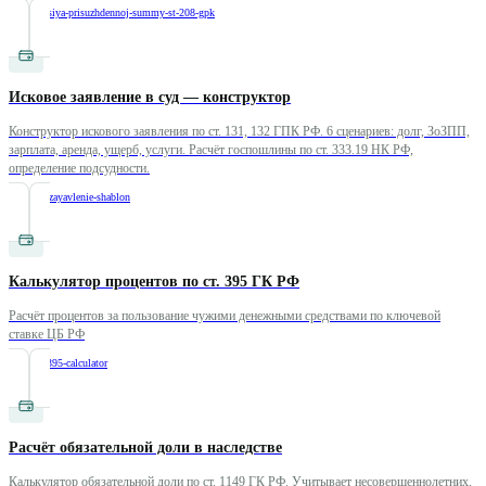
/
indeksatsiya-prisuzhdennoj-summy-st-208-gpk
Исковое заявление в суд — конструктор
Конструктор искового заявления по ст. 131, 132 ГПК РФ. 6 сценариев: долг, ЗоЗПП,
зарплата, аренда, ущерб, услуги. Расчёт госпошлины по ст. 333.19 НК РФ,
определение подсудности.
/
iskovoe-zayavlenie-shablon
Калькулятор процентов по ст. 395 ГК РФ
Расчёт процентов за пользование чужими денежными средствами по ключевой
ставке ЦБ РФ
/
interest-395-calculator
Расчёт обязательной доли в наследстве
Калькулятор обязательной доли по ст. 1149 ГК РФ. Учитывает несовершеннолетних,