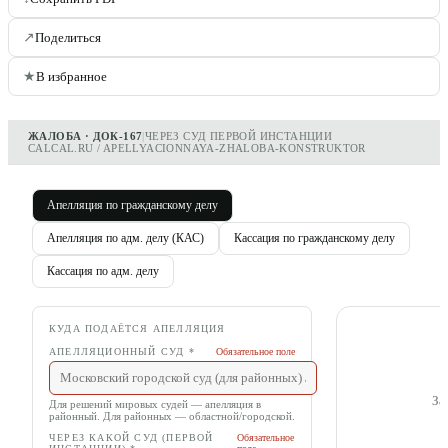
↗
Поделиться
★
В избранное
ЖАЛОБА · ДОК-167
|
ЧЕРЕЗ СУД ПЕРВОЙ ИНСТАНЦИИ
CALCAL.RU / APELLYACIONNAYA-ZHALOBA-KONSTRUKTOR
Апелляция по гражданскому делу
Апелляция по адм. делу (КАС)
Кассация по гражданскому делу
Кассация по адм. делу
КУДА ПОДАЁТСЯ АПЕЛЛЯЦИЯ
АПЕЛЛЯЦИОННЫЙ СУД
*
Обязательное поле
За
Для решений мировых судей — апелляция в
районный. Для районных — областной/городской.
ЧЕРЕЗ КАКОЙ СУД (ПЕРВОЙ
Обязательное